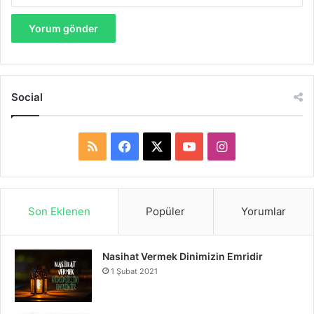
Social
R
F
X
Y
I
S
a
o
n
S
c
u
s
Son Eklenen
Popüler
Yorumlar
e
T
t
Nasihat Vermek Dinimizin Emridir
b
u
a
1 Şubat 2021
o
b
g