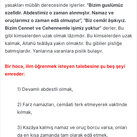
yasakları mübâh derecesinde işlerler.
“Bizim guslümüz
ezelîdir. Abdestimiz o zaman alınmıştır. Namaz ve
oruçlarımız o zaman edâ olmuştur”,
“Biz cemâl âşıkıyız.
Bizim Cennet ve Cehennemle işimiz yoktur”
derler. Bu
gibi kimselerden uzak olmak lâzımdır. Bu kimselerden uzak
kalmak, Allahü teâlâya yakın olmaktır. Bu gibiler pisliğe
batmışlardır. Yanlarına varanlara pislik bulaşır.
Bir hoca, ilim öğrenmek isteyen talebesine şu beş şeyi
emreder:
1) Devamlı abdestli olmak,
2) Farz namazları, cemâati terk etmeyerek vaktinde
kılmak,
3) Kazâya kalmış namaz ve oruç borcu varsa, onları
da en kısa zamanda tam olarak edâ etmek,