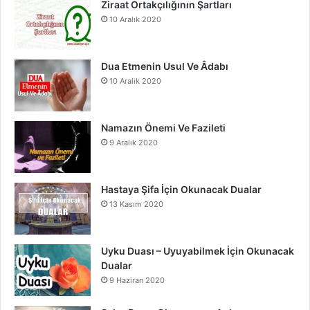
o
e
r
Ziraat Ortakçılığının Şartları
10 Aralık 2020
k
a
m
Dua Etmenin Usul Ve Âdabı
10 Aralık 2020
Namazın Önemi Ve Fazileti
9 Aralık 2020
Hastaya Şifa İçin Okunacak Dualar
13 Kasım 2020
Uyku Duası – Uyuyabilmek İçin Okunacak
Dualar
9 Haziran 2020