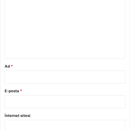
Y
o
r
u
m
*
Ad
*
E-posta
*
İnternet sitesi