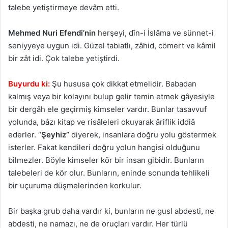
talebe yetiştirmeye devâm etti.
Mehmed Nuri Efendi’nin
herşeyi, dîn-i İslâma ve sünnet-i
seniyyeye uygun idi. Güzel tabiatlı, zâhid, cömert ve kâmil
bir zât idi. Çok talebe yetiştirdi.
Buyurdu ki:
Şu hususa çok dikkat etmelidir. Babadan
kalmış veya bir kolayını bulup gelir temin etmek gâyesiyle
bir dergâh ele geçirmiş kimseler vardır. Bunlar tasavvuf
yolunda, bâzı kitap ve risâleleri okuyarak âriflik iddiâ
ederler. “
Şeyhiz”
diyerek, insanlara doğru yolu göstermek
isterler. Fakat kendileri doğru yolun hangisi olduğunu
bilmezler. Böyle kimseler kör bir insan gibidir. Bunların
talebeleri de kör olur. Bunların, eninde sonunda tehlikeli
bir uçuruma düşmelerinden korkulur.
Bir başka grub daha vardır ki, bunların ne gusl abdesti, ne
abdesti, ne namazı, ne de oruçları vardır. Her türlü