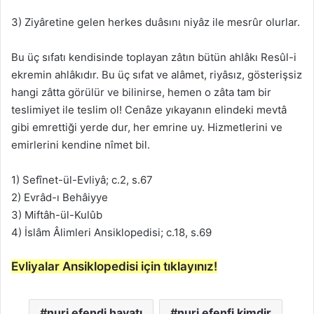
3) Ziyâretine gelen herkes duâsını niyâz ile mesrûr olurlar.
Bu üç sıfatı kendisinde toplayan zâtın bütün ahlâkı Resûl-i
ekremin ahlâkıdır. Bu üç sıfat ve alâmet, riyâsız, gösterişsiz
hangi zâtta görülür ve bilinirse, hemen o zâta tam bir
teslimiyet ile teslim ol! Cenâze yıkayanın elindeki mevtâ
gibi emrettiği yerde dur, her emrine uy. Hizmetlerini ve
emirlerini kendine nîmet bil.
1) Sefînet-ül-Evliyâ; c.2, s.67
2) Evrâd-ı Behâiyye
3) Miftâh-ül-Kulûb
4) İslâm Âlimleri Ansiklopedisi; c.18, s.69
Evliyalar Ansiklopedisi için tıklayınız!
nuri efendi hayatı
nuri efenfi kimdir