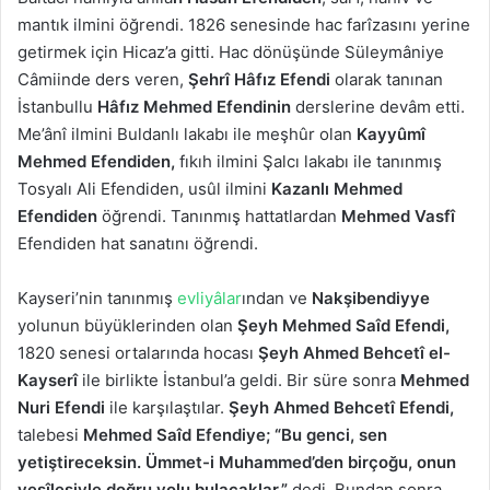
mantık ilmini öğrendi. 1826 senesinde hac farîzasını yerine
getirmek için Hicaz’a gitti. Hac dönüşünde Süleymâniye
Câmiinde ders veren,
Şehrî Hâfız Efendi
olarak tanınan
İstanbullu
Hâfız Mehmed Efendinin
derslerine devâm etti.
Me’ânî ilmini Buldanlı lakabı ile meşhûr olan
Kayyûmî
Mehmed Efendiden,
fıkıh ilmini Şalcı lakabı ile tanınmış
Tosyalı Ali Efendiden, usûl ilmini
Kazanlı Mehmed
Efendiden
öğrendi. Tanınmış hattatlardan
Mehmed Vasfî
Efendiden hat sanatını öğrendi.
Kayseri’nin tanınmış
evliyâlar
ından ve
Nakşibendiyye
yolunun büyüklerinden olan
Şeyh Mehmed Saîd Efendi,
1820 senesi ortalarında hocası
Şeyh Ahmed Behcetî el-
Kayserî
ile birlikte İstanbul’a geldi. Bir süre sonra
Mehmed
Nuri Efendi
ile karşılaştılar.
Şeyh Ahmed Behcetî Efendi,
talebesi
Mehmed Saîd Efendiye;
“Bu genci, sen
yetiştireceksin. Ümmet-i Muhammed’den birçoğu, onun
vesîlesiyle doğru yolu bulacaklar.”
dedi. Bundan sonra