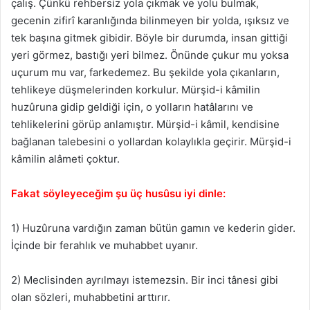
çalış. Çünkü rehbersiz yola çıkmak ve yolu bulmak,
gecenin zifirî karanlığında bilinmeyen bir yolda, ışıksız ve
tek başına gitmek gibidir. Böyle bir durumda, insan gittiği
yeri görmez, bastığı yeri bilmez. Önünde çukur mu yoksa
uçurum mu var, farkedemez. Bu şekilde yola çıkanların,
tehlikeye düşmelerinden korkulur. Mürşid-i kâmilin
huzûruna gidip geldiği için, o yolların hatâlarını ve
tehlikelerini görüp anlamıştır. Mürşid-i kâmil, kendisine
bağlanan talebesini o yollardan kolaylıkla geçirir. Mürşid-i
kâmilin alâmeti çoktur.
Fakat söyleyeceğim şu üç husûsu iyi dinle:
1) Huzûruna vardığın zaman bütün gamın ve kederin gider.
İçinde bir ferahlık ve muhabbet uyanır.
2) Meclisinden ayrılmayı istemezsin. Bir inci tânesi gibi
olan sözleri, muhabbetini arttırır.