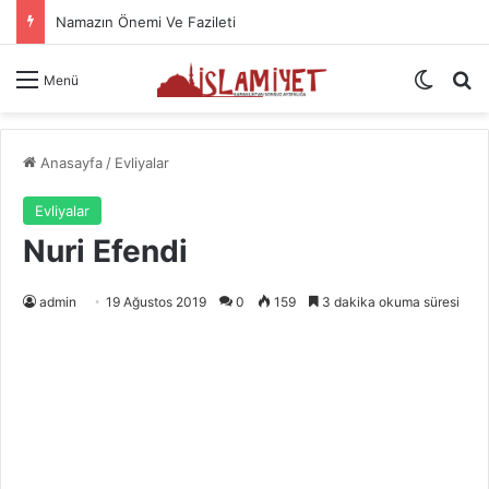
Hastaya Şifa İçin Okunacak Dualar
Dış gö
A
Menü
Anasayfa
/
Evliyalar
Evliyalar
Nuri Efendi
admin
19 Ağustos 2019
0
159
3 dakika okuma süresi