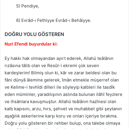
5) Pendiye,
6) Evrâd-ı Fethiyye Evrâd-ı Behâiyye.
DOĞRU YOLU GÖSTEREN
Nuri Efendi buyurdular ki:
Ey hakkı hak olmayandan ayırt ederek, Allahü teâlânın
rızâsına tâlib olan ve Resûl-i ekremi çok seven
kardeşlerim! Bilmiş olun ki, kâr ve zarar beldesi olan bu
fâni dünyâ âlemine gelerek, îmân etmekle müşerref olan
ve Kelime-i tevhîdi dilleri ile söyleyip kalbleri ile tasdîk
eden müminler, yaradılışının aslında bulunan ilâhî feyzlere
ve ihsânlara kavuşmuştur. Allahü teâlânın hazînesi olan
kalb kapısını, arzu, hırs, şehvet ve muhabbet gibi şeytanın
aşağılık askerlerine karşı koru ve onları içeriye bırakma.
Doğru yolu gösteren bir rehber bulup, ona talebe olmaya