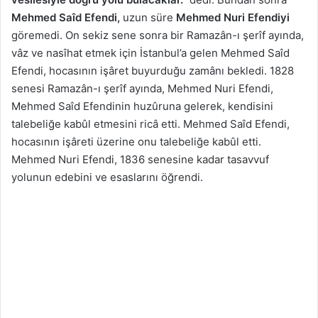
Mehmed Saîd Efendi,
uzun süre
Mehmed Nuri Efendiyi
göremedi. On sekiz sene sonra bir Ramazân-ı şerîf ayında,
vâz ve nasîhat etmek için İstanbul’a gelen Mehmed Saîd
Efendi, hocasının işâret buyurduğu zamânı bekledi. 1828
senesi Ramazân-ı şerîf ayında, Mehmed Nuri Efendi,
Mehmed Saîd Efendinin huzûruna gelerek, kendisini
talebeliğe kabûl etmesini ricâ etti. Mehmed Saîd Efendi,
hocasının işâreti üzerine onu talebeliğe kabûl etti.
Mehmed Nuri Efendi, 1836 senesine kadar tasavvuf
yolunun edebini ve esaslarını öğrendi.