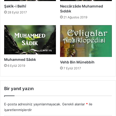
d
î
Şakîk-i Belhî
Neccârzâde Muhammed
u
n
Sıddık
28 Eylül 2017
a
E
21 Ağustos 2019
l
f
a
e
r
n
n
d
e
i
l
e
r
Muhammed Sâdık
Vehb Bin Münebbih
d
6 Eylül 2019
i
7 Eylül 2017
r
?
Bir yanıt yazın
E-posta adresiniz yayınlanmayacak.
Gerekli alanlar
*
ile
işaretlenmişlerdir