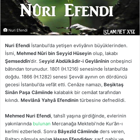
Nuri Efendi
Nuri Efendi
İstanbul’da yetişen evliyânın büyüklerinden.
İsmi,
Mehmed Nûri bin Seyyid Hüseyin
olup, lakabı
Şemseddîn
’dir. S
eyyid Abdülkâdir-i Geylânînin
onbeşinci
bâtından torunudur. 1801 (H.1216) senesinde İstanbul’da
doğdu. 1866 (H.1282) senesi Şevvâl ayının on dördüncü
gecesi İstanbul’da vefât etti. Cenâze namazı,
Beşiktaş
Sinân Paşa Câmiinde
kalabalık bir cemâat tarafından
kılındı.
Mevlânâ Yahyâ Efendinin
türbesine defnedildi.
Mehmed Nuri Efendi
, tahsîl yaşına girdiğinde, evlerinin
yakınlarında
bulunan
Mercanağa Mektebi’nde Kur’ân-ı
kerîmi ezberledi. Sonra
Bâyezîd Câmiinde
ders veren,
Baltacı nâmıyla anıla
n Hasan Efendiden
; sarf, nahiv ve