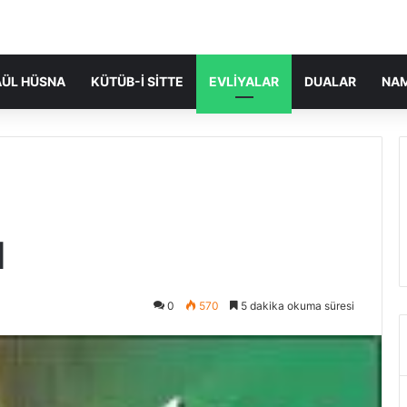
ÜL HÜSNA
KÜTÜB-I SITTE
EVLIYALAR
DUALAR
NA
d
0
570
5 dakika okuma süresi