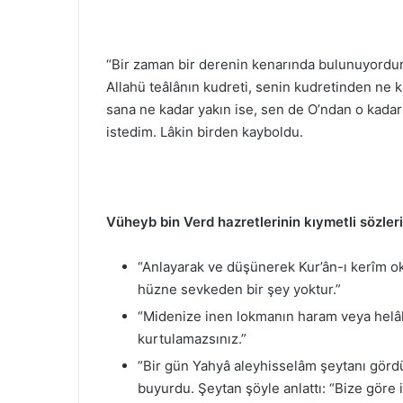
“Bir zaman bir derenin kenarında bulunuyordu
Allahü teâlânın kudreti, senin kudretinden ne k
sana ne kadar yakın ise, sen de O’ndan o kadar
istedim. Lâkin birden kayboldu.
Vüheyb bin Verd hazretlerinin kıymetli sözleri
“Anlayarak ve düşünerek Kur’ân-ı kerîm oku
hüzne sevkeden bir şey yoktur.”
“Midenize inen lokmanın haram veya helâl
kurtulamazsınız.”
“Bir gün Yahyâ aleyhisselâm şeytanı gördü
buyurdu. Şeytan şöyle anlattı: “Bize göre i