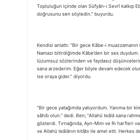
Topluluğun içinde olan Süfyân-ı Sevrî kalkıp 
doğrusunu sen söyledin.” buyurdu.
Kendisi anlattı: “Bir gece Kâbe-i muazzamanı
Namazı bitirdiğimde Kâbe’den bir ses duydum. “
lüzumsuz sözlerinden ve faydasız düşünceleri
sana arzederim. Eğer böyle devam edecek olurs
ise oraya gider.” diyordu.
“Bir gece yatağımda yatıyordum. Yanıma bir kim
sâhib olun.” dedi. Ben; “Allahü teâlâ sana rahme
gösterdi. Tırnağında, Ayn-Mim ve Rı harfleri v
ve Allahü teâlânın kitâbı ile amel etti. Herkes de