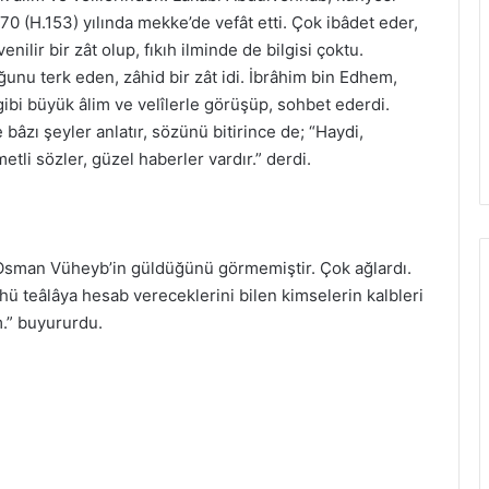
0 (H.153) yılında mekke’de vefât etti. Çok ibâdet eder,
nilir bir zât olup, fıkıh ilminde de bilgisi çoktu.
nu terk eden, zâhid bir zât idi. İbrâhim bin Edhem,
gibi büyük âlim ve velîlerle görüşüp, sohbet ederdi.
bâzı şeyler anlatır, sözünü bitirince de; “Haydi,
tli sözler, güzel haberler vardır.” derdi.
 Osman Vüheyb’in güldüğünü görmemiştir. Çok ağlardı.
hü teâlâya hesab vereceklerini bilen kimselerin kalbleri
m.” buyururdu.