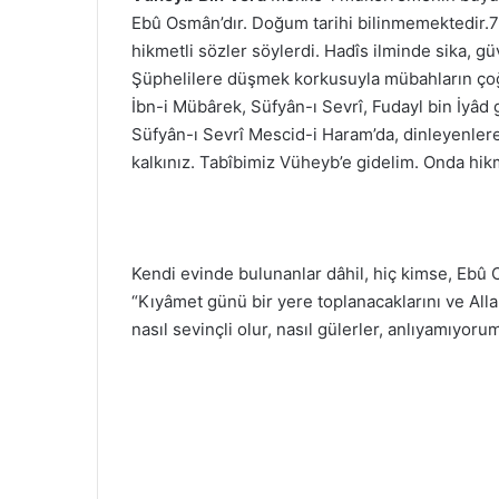
Ebû Osmân’dır. Doğum tarihi bilinmemektedir.77
hikmetli sözler söylerdi. Hadîs ilminde sika, güve
Şüphelilere düşmek korkusuyla mübahların çoğu
İbn-i Mübârek, Süfyân-ı Sevrî, Fudayl bin İyâd 
Süfyân-ı Sevrî Mescid-i Haram’da, dinleyenlere 
kalkınız. Tabîbimiz Vüheyb’e gidelim. Onda hikme
Kendi evinde bulunanlar dâhil, hiç kimse, Ebû
“Kıyâmet günü bir yere toplanacaklarını ve Alla
nasıl sevinçli olur, nasıl gülerler, anlıyamıyoru