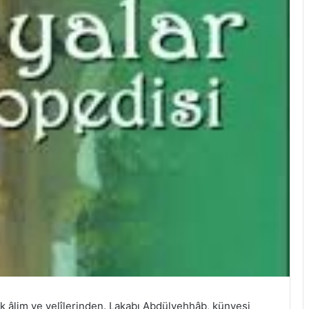
âlim ve velîlerinden. Lakabı Abdülvehhâb, künyesi