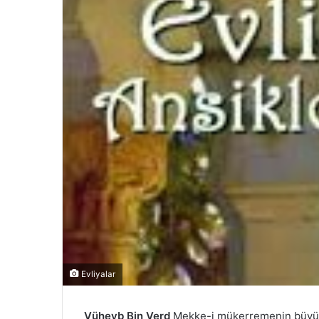
Evliyalar
Vüheyb Bin Verd
Mekke-i mükerremenin büyük 