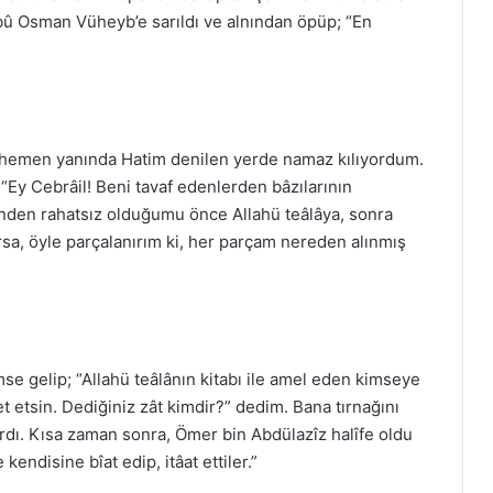
Ebû Osman Vüheyb’e sarıldı ve alnından öpüp; “En
n hemen yanında Hatim denilen yerde namaz kılıyordum.
Ey Cebrâil! Beni tavaf edenlerden bâzılarının
nden rahatsız olduğumu önce Allahü teâlâya, sonra
a, öyle parçalanırım ki, her parçam nereden alınmış
se gelip; “Allahü teâlânın kitabı ile amel eden kimseye
t etsin. Dediğiniz zât kimdir?” dedim. Bana tırnağını
ardı. Kısa zaman sonra, Ömer bin Abdülazîz halîfe oldu
 kendisine bîat edip, itâat ettiler.”