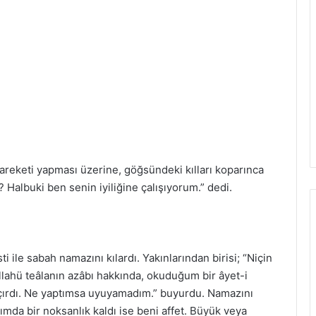
eketi yapması üzerine, göğsündeki kılları koparınca
 Halbuki ben senin iyiliğine çalışıyorum.” dedi.
 ile sabah namazını kılardı. Yakınlarından birisi; “Niçin
lahü teâlanın azâbı hakkında, okuduğum bir âyet-i
çırdı. Ne yaptımsa uyuyamadım.” buyurdu. Namazını
mda bir noksanlık kaldı ise beni affet. Büyük veya