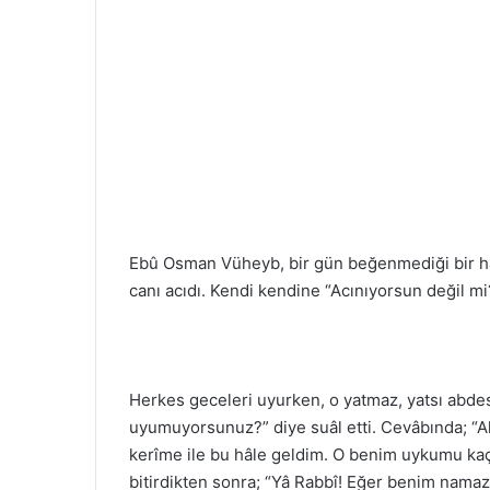
Ebû Osman Vüheyb, bir gün beğenmediği bir har
canı acıdı. Kendi kendine “Acınıyorsun değil mi?
Herkes geceleri uyurken, o yatmaz, yatsı abdesti
uyumuyorsunuz?” diye suâl etti. Cevâbında; “Al
kerîme ile bu hâle geldim. O benim uykumu ka
bitirdikten sonra; “Yâ Rabbî! Eğer benim namazı