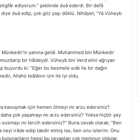
tigfâr ediyorum.” şeklinde duâ ederdi. Bir defâ
” diye duâ edip, çok göz yaşı döktü. Nihâyet; “Yâ Vüheyb
 Münkedir’in yanına geldi. Muhammed bin Münkedir
 muzdarip bir hâldeydi. Vüheyb bin Verd elini ağrıyan
 buyurdu ki: “Eğer bu besmele sıdk ile bir dağın
r, Allahü teâlânın izni ile iyi oldu.
lâya kavuşmak için hemen ölmeyi mi arzu edersiniz?
n daha çok yaşamayı mı arzu edersiniz? Yoksa hiçbir şey
p susmayı mı tercih edersiniz?” Buna cevab olarak; “Ben
neyi irâde edip takdir etmiş ise, ben onu isterim. Onu
a bulunanların hepsi bu cevaptan çok memnun oldular.