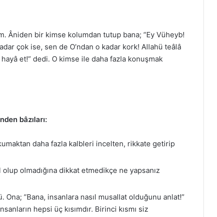
m. Âniden bir kimse kolumdan tutup bana; “Ey Vüheyb!
adar çok ise, sen de O’ndan o kadar kork! Allahü teâlâ
 hayâ et!” dedi. O kimse ile daha fazla konuşmak
nden bâzıları:
maktan daha fazla kalbleri incelten, rikkate getirip
 olup olmadığına dikkat etmedikçe ne yapsanız
. Ona; “Bana, insanlara nasıl musallat olduğunu anlat!”
nsanların hepsi üç kısımdır. Birinci kısmı siz