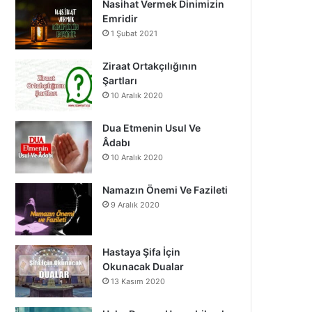
Nasihat Vermek Dinimizin
o
b
g
Emridir
1 Şubat 2021
o
e
r
k
a
Ziraat Ortakçılığının
Şartları
m
10 Aralık 2020
Dua Etmenin Usul Ve
Âdabı
10 Aralık 2020
Namazın Önemi Ve Fazileti
9 Aralık 2020
Hastaya Şifa İçin
Okunacak Dualar
13 Kasım 2020