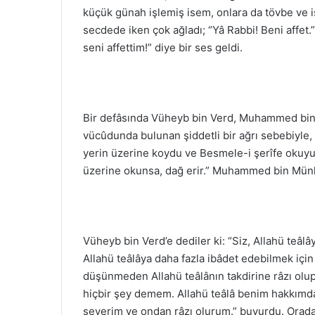
küçük günah işlemiş isem, onlara da tövbe ve is
secdede iken çok ağladı; “Yâ Rabbi! Beni affet.
seni affettim!” diye bir ses geldi.
Bir defâsında Vüheyb bin Verd, Muhammed bin
vücûdunda bulunan şiddetli bir ağrı sebebiyle,
yerin üzerine koydu ve Besmele-i şerîfe okuyup
üzerine okunsa, dağ erir.” Muhammed bin Münkedi
Vüheyb bin Verd’e dediler ki: “Siz, Allahü teâ
Allahü teâlâya daha fazla ibâdet edebilmek içi
düşünmeden Allahü teâlânın takdirine râzı olu
hiçbir şey demem. Allahü teâlâ benim hakkımda 
severim ve ondan râzı olurum.” buyurdu. Orad