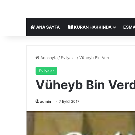
ANA SAYFA
KURAN HAKKINDA
ESMA
Anasayfa
/
Evliyalar
/
Vüheyb Bin Verd
Evliyalar
Vüheyb Bin Ver
admin
7 Eylül 2017