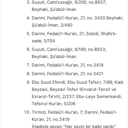
Suyuti, Cami’ussağir, 6/200, no.8937;
Beyhaki, Şü’abül-İman
Darimi, Fedailü’l-Kur’an, 21, no. 3420 Beyhaki,
Şü’abül-İman, 2/480
Darimi, Fedaiü’l-Kur’an, 21; Zebidi, İthafü’s-
sade, 5/154
Suyuti, Cami’ussağir, 6/199, no.8933;
Beyhaki, Şü’abül-İman
Darimi, Fedailü’l-Kur’an, 21, no.3418
Darimi, Fedailü’l-Kur’an, 21, no.3421
Ebu Suud Efendi, Ebu Suud Tefsiri, 7/88; Kadı
Beyzavi, Beyzavi Tefsir (Envarut-Tenzil ve
Esrarut-Te’vil), 2/237; Ebu-Leys Semerkandi,
Tefsirul-Kur’an, 5/206
Tirmizi, Fedaiü’l-Kur’an, 7; Darimi, Fedaiü’l-
Kur’an, 21, no.3419
(Hadiste geçen “Her şeyin bir kalbi vardır”