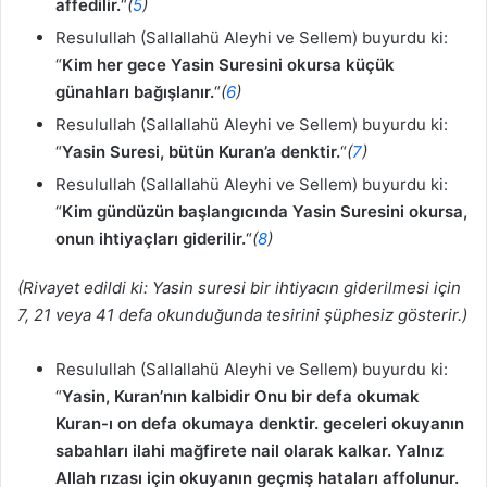
affedilir.
“
(
5
)
Resulullah (Sallallahü Aleyhi ve Sellem) buyurdu ki:
“
Kim her gece Yasin Suresini okursa küçük
günahları bağışlanır.
“
(
6
)
Resulullah (Sallallahü Aleyhi ve Sellem) buyurdu ki:
“
Yasin Suresi, bütün Kuran’a denktir.
“
(
7
)
Resulullah (Sallallahü Aleyhi ve Sellem) buyurdu ki:
“
Kim gündüzün başlangıcında Yasin Suresini okursa,
onun ihtiyaçları giderilir.
“
(
8
)
(Rivayet edildi ki: Yasin suresi bir ihtiyacın giderilmesi için
7, 21 veya 41 defa okunduğunda tesirini şüphesiz gösterir.)
Resulullah (Sallallahü Aleyhi ve Sellem) buyurdu ki:
“
Yasin, Kuran’nın kalbidir Onu bir defa okumak
Kuran-ı on defa okumaya denktir. geceleri okuyanın
sabahları ilahi mağfirete nail olarak kalkar. Yalnız
Allah rızası için okuyanın geçmiş hataları affolunur.