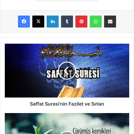
LinkedIn
Tumblr
Pinterest
WhatsApp
E-Posta ile paylaş
S
a
f
f
a
t
S
u
r
e
Saffat Suresi’nin Fazilet ve Sırları
s
i
Y
’
a
n
s