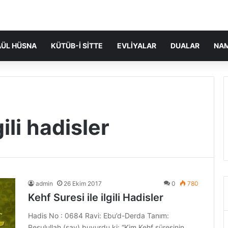
ÜL HÜSNA
KÜTÜB-I SITTE
EVLIYALAR
DUALAR
NA
gili hadisler
admin
26 Ekim 2017
0
780
Kehf Suresi ile ilgili Hadisler
Hadis No : 0684 Ravi: Ebu’d-Derda Tanım:
Resulullah (sav) buyurdu ki: “Kim Kehf süresinin