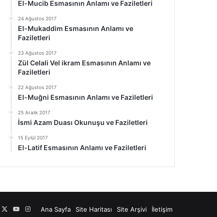
El-Mucib Esmasının Anlamı ve Faziletleri
24 Ağustos 2017
El-Mukaddim Esmasının Anlamı ve
Faziletleri
23 Ağustos 2017
Zül Celali Vel ikram Esmasının Anlamı ve
Faziletleri
22 Ağustos 2017
El-Muğni Esmasının Anlamı ve Faziletleri
25 Aralık 2017
İsmi Azam Duası Okunuşu ve Faziletleri
15 Eylül 2017
El-Latif Esmasının Anlamı ve Faziletleri
acebook
X
YouTube
Instagram
Ana Sayfa
Site Haritası
Site Arşivi
İletişim