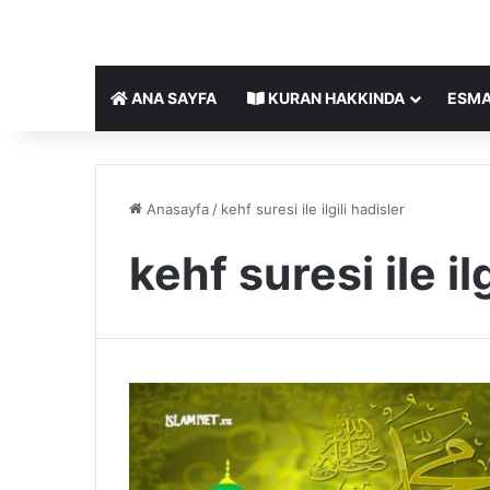
ANA SAYFA
KURAN HAKKINDA
ESMA
Anasayfa
/
kehf suresi ile ilgili hadisler
kehf suresi ile il