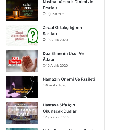
Nasihat Vermek Dinimizin
o
b
g
Emridir
1 Şubat 2021
o
e
r
k
a
Ziraat Ortakçılığının
Şartları
m
10 Aralık 2020
Dua Etmenin Usul Ve
Âdabı
10 Aralık 2020
Namazın Önemi Ve Fazileti
9 Aralık 2020
Hastaya Şifa İçin
Okunacak Dualar
13 Kasım 2020