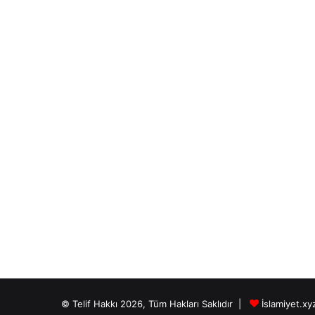
© Telif Hakkı 2026, Tüm Hakları Saklıdır |
İslamiyet.xy