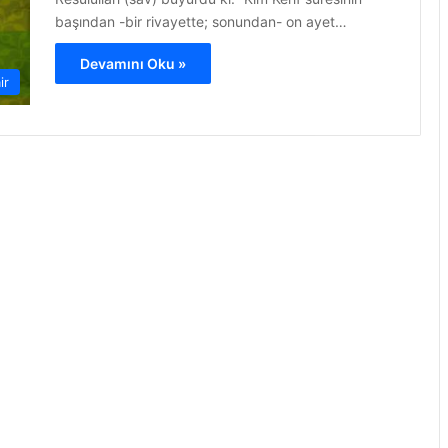
başından -bir rivayette; sonundan- on ayet…
Devamını Oku »
ir