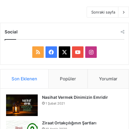
Sonraki sayfa
Social
R
F
X
Y
I
S
a
o
n
S
c
u
s
Son Eklenen
Popüler
Yorumlar
e
T
t
Nasihat Vermek Dinimizin Emridir
b
u
a
1 Şubat 2021
o
b
g
o
e
r
Ziraat Ortakçılığının Şartları
10 Aralık 2020