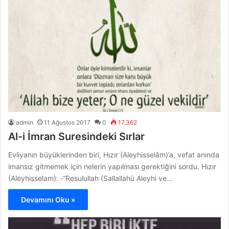
admin
11 Ağustos 2017
0
17.362
Al-i İmran Suresindeki Sırlar
Evliyanın büyüklerinden biri, Hızır (Aleyhisselâm)’a, vefat anında
imansız gitmemek için nelerin yapılması gerektiğini sordu. Hızır
(Aleyhisselam): -“Resulullah (Sallallahü Aleyhi ve…
Devamını Oku »