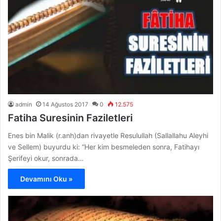
admin
14 Ağustos 2017
0
12.575
Fatiha Suresinin Faziletleri
Enes bin Malik (r.anh)dan rivayetle Resulullah (Sallallahu Aleyhi
ve Sellem) buyurdu ki: “Her kim besmeleden sonra, Fatihayı
Şerifeyi okur, sonrada…
Devamını Oku »