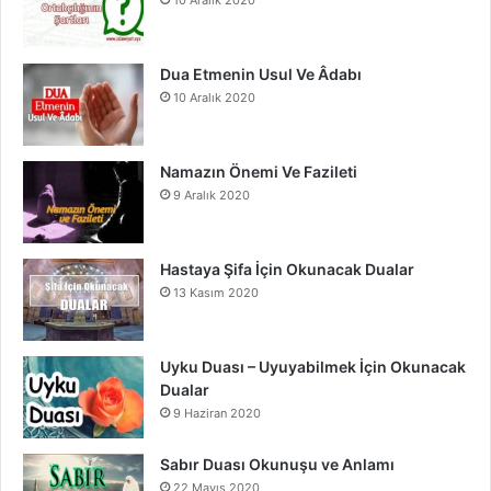
k
a
m
Dua Etmenin Usul Ve Âdabı
10 Aralık 2020
Namazın Önemi Ve Fazileti
9 Aralık 2020
Hastaya Şifa İçin Okunacak Dualar
13 Kasım 2020
Uyku Duası – Uyuyabilmek İçin Okunacak
Dualar
9 Haziran 2020
Sabır Duası Okunuşu ve Anlamı
22 Mayıs 2020