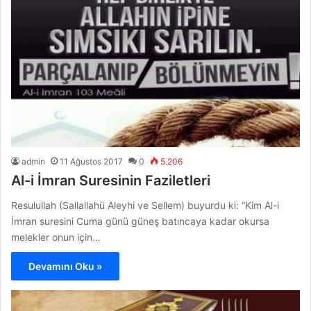
admin
11 Ağustos 2017
0
5.206
Al-i İmran Suresinin Faziletleri
Resulullah (Sallallahü Aleyhi ve Sellem) buyurdu ki: “Kim Al-i
İmran suresini Cuma günü güneş batıncaya kadar okursa
melekler onun için…
Devamını Oku »