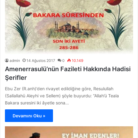
admin
14 Ağustos 2017
0
10.149
Amenerrasulü’nün Fazileti Hakkında Hadisi
Şerifler
Ebu Zer (R.anh)’den rivayet edildiğine göre, Resulullah
(Sallallahü Aleyhi ve Sellem) şöyle buyurdu: “Allah’ü Teala
Bakara suresini iki âyetle sona…
Devamını Oku »