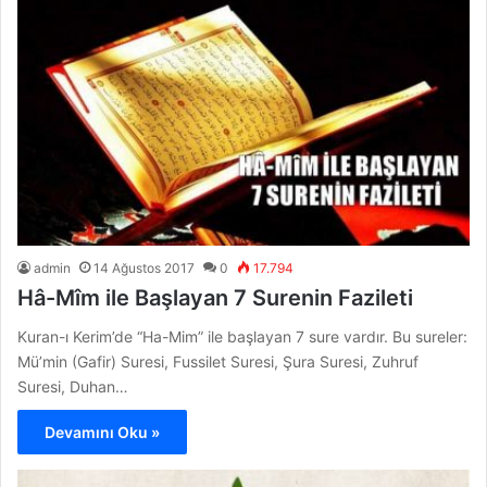
admin
14 Ağustos 2017
0
17.794
Hâ-Mîm ile Başlayan 7 Surenin Fazileti
Kuran-ı Kerim’de “Ha-Mim” ile başlayan 7 sure vardır. Bu sureler:
Mü’min (Gafir) Suresi, Fussilet Suresi, Şura Suresi, Zuhruf
Suresi, Duhan…
Devamını Oku »