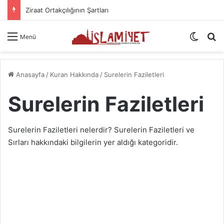
Dua Etmenin Usul Ve Âdabı
Dış gö
A
Menü
Anasayfa
/
Kuran Hakkında
/
Surelerin Faziletleri
Surelerin Faziletleri
Surelerin Faziletleri nelerdir? Surelerin Faziletleri ve
Sırları hakkındaki bilgilerin yer aldığı kategoridir.