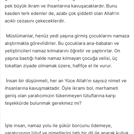
pek büyük ikram ve ihsanlarına kavuşacaklardır. Bunu
kasden terk edenler de, azabı çok şiddetli olan Allah’ın
acıklı cezasını çekeceklerdir.
Müslümanlar, henüz yedi yaşına girmiş çocuklarını namaza
alıştırmakla görevlidirler. Bu çocuklara ana-babaları ve
yetiştiricileri namaz kılmalarını öğretir ve yaptırırlar. On
yaşına bastığı halde namaz kılmayan çocuğa velisi, üç
tokattan ziyade olmamak üzere, hafifçe el ile vurur.
İnsan bir düşünmeli, her an Yüce Allah’ın sayısız nimet ve
ihsanlarına kavuşmaktadır. Öyle ikramı bol, merhameti
geniş olan yaratıcımızın tükenmeyen lütuflarına karşı
teşekkürde bulunmak gerekmez mi?
İşte insan, namaz yolu ile şükür borcunu ödemeye,
yaratıcısının lütuf ve nimetlerini tatlı bir dil ile anarak kulluk