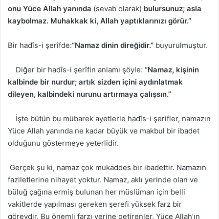
onu Yüce Allah yanında
(sevab olarak)
bulursunuz; asla
kaybolmaz. Muhakkak ki, Allah yaptıklarınızı görür.”
Bir hadîs-i şerîfde:
“Namaz dinin direğidir.”
buyurulmuştur.
Diğer bir hadîs-i şerîfin anlamı şöyle:
“Namaz, kişinin
kalbinde bir nurdur; artık sizden içini aydınlatmak
dileyen, kalbindeki nurunu artırmaya çalışsın.”
İşte bütün bu mübarek ayetlerle hadîs-i şerifler, namazın
Yüce Allah yanında ne kadar büyük ve makbul bir ibadet
olduğunu göstermeye yeterlidir.
Gerçek şu ki, namaz çok mukaddes bir ibadettir. Namazın
faziletlerine nihayet yoktur. Namaz, aklı yerinde olan ve
büluğ çağına ermiş bulunan her müslüman için belli
vakitlerde yapılması gereken şerefi yüksek farz bir
görevdir. Bu önemli farzı yerine getirenler, Yüce Allah’ın