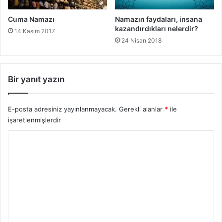
Cuma Namazı
Namazın faydaları, insana
kazandırdıkları nelerdir?
14 Kasım 2017
24 Nisan 2018
Bir yanıt yazın
E-posta adresiniz yayınlanmayacak.
Gerekli alanlar
*
ile
işaretlenmişlerdir
Y
o
r
u
m
*