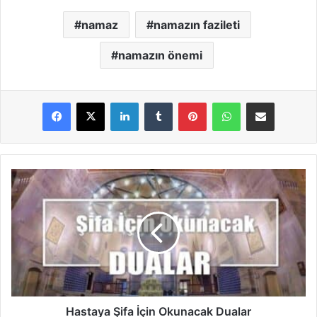
namaz
namazın fazileti
namazın önemi
LinkedIn
Tumblr
Pinterest
WhatsApp
E-Posta ile paylaş
Hastaya
Şifa
İçin
Okunacak
Dualar
Hastaya Şifa İçin Okunacak Dualar