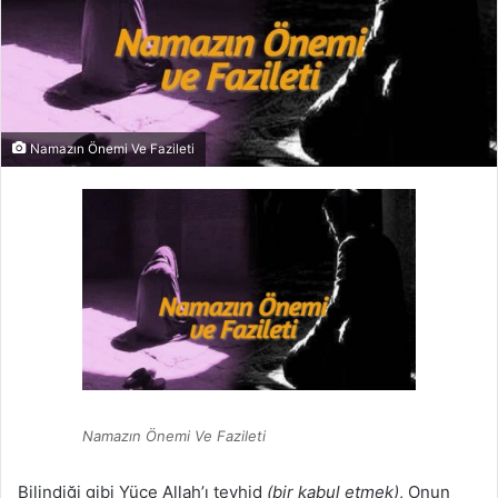
Namazın Önemi Ve Fazileti
Namazın Önemi Ve Fazileti
Bilindiği gibi Yüce Allah’ı tevhid
(bir kabul etmek)
, Onun