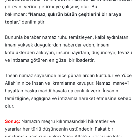
görevini yerine getirmeye çalışmış olur. Bu
bakımdan:
“Namaz, şükrün bütün çeşitlerini bir araya
toplar.”
denilmiştir.
Bununla beraber namaz ruhu temizleyen, kalbi aydınlatan,
imanı yüksek duygulardan haberdar eden, insanı
kötülüklerden alıkoyan, insanı hayırlara, düşünceye, tevazu
ve intizama götüren en güzel bir ibadettir.
İnsan namaz sayesinde nice günahlardan kurtulur ve Yüce
Allah’ın nice ihsan ve ikramlarına kavuşur. Namaz, manevî
hayattan başka maddî hayata da canlılık verir. İnsanın
temizliğine, sağlığına ve intizamla hareket etmesine sebeb
olur.
Sonuç:
Namazın meşru kılınmasındaki hikmetler ve
yararlar her türlü düşüncenin üstündedir. Fakat bir
müslüman namazını yalnız Yüce Allah’ın rızası için kılar,