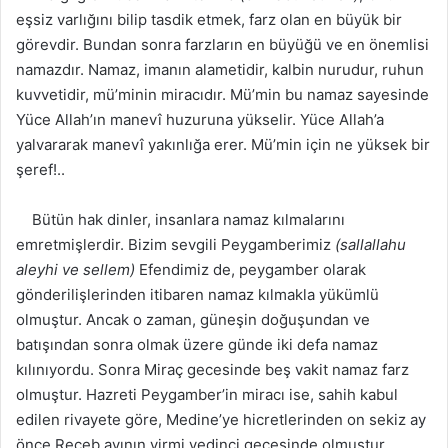
eşsiz varlığını bilip tasdik etmek, farz olan en büyük bir
görevdir. Bundan sonra farzların en büyüğü ve en önemlisi
namazdır. Namaz, imanın alametidir, kalbin nurudur, ruhun
kuvvetidir, mü’minin miracıdır. Mü’min bu namaz sayesinde
Yüce Allah’ın manevî huzuruna yükselir. Yüce Allah’a
yalvararak manevî yakınlığa erer. Mü’min için ne yüksek bir
şeref!..
Bütün hak dinler, insanlara namaz kılmalarını
emretmişlerdir. Bizim sevgili Peygamberimiz
(sallallahu
aleyhi ve sellem)
Efendimiz de, peygamber olarak
gönderilişlerinden itibaren namaz kılmakla yükümlü
olmuştur. Ancak o zaman, güneşin doğuşundan ve
batışından sonra olmak üzere günde iki defa namaz
kılınıyordu. Sonra Miraç gecesinde beş vakit namaz farz
olmuştur. Hazreti Peygamber’in miracı ise, sahih kabul
edilen rivayete göre, Medine’ye hicretlerinden on sekiz ay
önce Receb ayının yirmi yedinci gecesinde olmuştur.