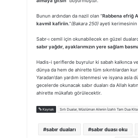
almaya gitsin”
buyurmuştur.
Bunun ardından da nazil olan “
Rabbena efriğ A
kavmil kafiriin.
”
(Bakara 250)
ayeti kerimesinin 
Sabr-ı cemil için okunabilecek en güzel dualard
sabır yağdır, ayaklarımızın yere sağlam basma
Hadis-i şeriflerde buyrulur ki sabah kalkınca 
dünya da hem de ahirette tüm sıkıntılardan kurt
Yaradan’dan yardım istenmesi ve isyana asla 
gecelerde okunacak sabır duaları da Allah kat
ahirette mükafatı görülecektir.
Kaynak
Sırlı Dualar, Müslüman Ailenin İzahlı Tam Dua Kita
sabır duaları
sabır duası oku