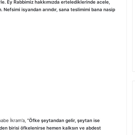
yle. Ey Rabbimiz hakkımızda ertelediklerinde acele,
. Nefsimi isyandan arındır, sana teslimimi bana nasip
abe İkram’a,
“Öfke şeytandan gelir, şeytan ise
izden birisi öfkelenirse hemen kalksın ve abdest