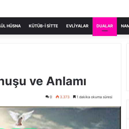
ÜL HÜSNA
KÜTÜB-I SITTE
EVLIYALAR
DUALAR
NA
nuşu ve Anlamı
0
3.373
1 dakika okuma süresi