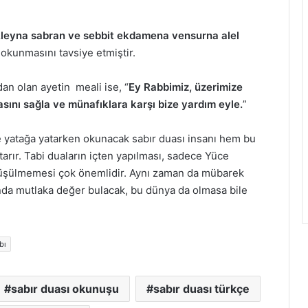
leyna sabran ve sebbit ekdamena vensurna alel
okunmasını tavsiye etmiştir.
an olan ayetin meali ise, “
Ey Rabbimiz, üzerimize
sını sağla ve münafıklara karşı bize yardım eyle.
”
ve yatağa yatarken okunacak sabır duası insanı hem bu
arır. Tabi duaların içten yapılması, sadece Yüce
düşülmemesi çok önemlidir. Aynı zaman da mübarek
ında mutlaka değer bulacak, bu dünya da olmasa bile
bı
sabır duası okunuşu
sabır duası türkçe