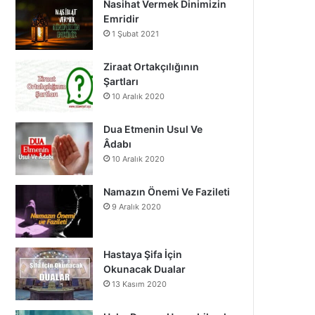
Nasihat Vermek Dinimizin
o
b
g
Emridir
1 Şubat 2021
o
e
r
k
a
Ziraat Ortakçılığının
Şartları
m
10 Aralık 2020
Dua Etmenin Usul Ve
Âdabı
10 Aralık 2020
Namazın Önemi Ve Fazileti
9 Aralık 2020
Hastaya Şifa İçin
Okunacak Dualar
13 Kasım 2020