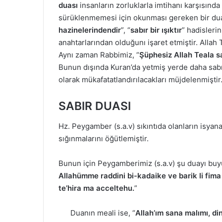
duası
insanların zorluklarla imtihanı karşısında A
sürüklenmemesi için okunması gereken bir dua
hazinelerindendir
”, “
sabır bir ışıktır
” hadisleri
anahtarlarından olduğunı işaret etmiştir. Allah 
Aynı zaman Rabbimiz, “
Şüphesiz Allah Teala s
Bunun dışında Kuran’da yetmiş yerde daha sab
olarak mükafatatlandırılacakları müjdelenmiştir
SABIR DUASI
Hz. Peygamber (s.a.v) sıkıntıda olanların isyana
sığınmalarını öğütlemiştir.
Bunun için Peygamberimiz (s.a.v) şu duayı bu
Allahümme raddini bi-kadaike ve barik li fima 
te’hira ma acceltehu.
Duanın meali ise, “
Allah’ım sana malımı, d