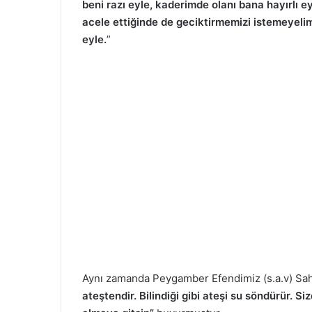
beni razı eyle, kaderimde olanı bana hayırlı e
acele ettiğinde de geciktirmemizi istemeyelim
eyle.
”
Aynı zamanda Peygamber Efendimiz (s.a.v) Sah
ateştendir. Bilindiği gibi ateşi su söndürür. S