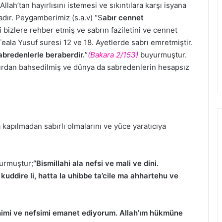
llah’tan hayırlısını istemesi ve sıkıntılara karşı isyana
dır. Peygamberimiz (s.a.v) “S
abır cennet
ni bizlere rehber etmiş ve sabrın faziletini ve cennet
Teala Yusuf suresi 12 ve 18. Ayetlerde sabrı emretmiştir.
abredenlerle beraberdir.
”
(Bakara 2/153)
buyurmuştur.
ırdan bahsedilmiş ve dünya da sabredenlerin hesapsız
.
 kapılmadan sabırlı olmalarını ve yüce yaratıcıya
yurmuştur;
“Bismillahi ala nefsi ve mali ve dini.
kuddire li, hatta la uhibbe ta’cile ma ahhartehu ve
”
inimi ve nefsimi emanet ediyorum. Allah’ım hükmüne