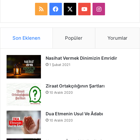
R
F
X
Y
I
S
a
o
n
S
c
u
s
Son Eklenen
Popüler
Yorumlar
e
T
t
Nasihat Vermek Dinimizin Emridir
b
u
a
1 Şubat 2021
o
b
g
o
e
r
Ziraat Ortakçılığının Şartları
10 Aralık 2020
k
a
m
Dua Etmenin Usul Ve Âdabı
10 Aralık 2020