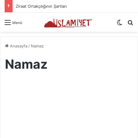
Ziraat Ortakçılığının Şartları
Dış gö
A
Menü
Anasayfa
/
Namaz
Namaz