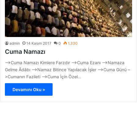
admin
14 Kasım 2017
0
1.330
Cuma Namazı
–>Cuma Namazı Kimlere Farzdır –>Cuma Ezanı –>Namaza
Gelme Âdâbı –>Namaz Bitince Yapılacak İşler –>Cuma Günü –
>Cumanın Fazileti –>Cuma İçin Özel…
Devamını Oku »