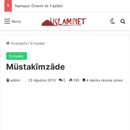
Hastaya Şifa İçin Okunacak Dualar
Dış gö
A
Menü
Anasayfa
/
Evliyalar
Evliyalar
Müstakîmzâde
admin
23 Ağustos 2019
0
195
4 dakika okuma süresi