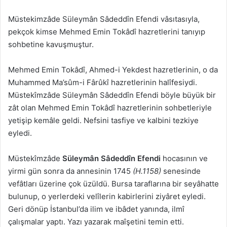
Müstekimzâde Süleymân Sâdeddîn Efendi vâsıtasıyla,
pekçok kimse Mehmed Emin Tokâdî hazretlerini tanıyıp
sohbetine kavuşmuştur.
Mehmed Emin Tokâdî, Ahmed-i Yekdest hazretlerinin, o da
Muhammed Ma’sûm-i Fârûkî hazretlerinin halîfesiydi.
Müstekîmzâde Süleymân Sâdeddîn Efendi böyle büyük bir
zât olan Mehmed Emin Tokâdî hazretlerinin sohbetleriyle
yetişip kemâle geldi. Nefsini tasfiye ve kalbini tezkiye
eyledi.
Müstekîmzâde
Süleymân Sâdeddîn Efendi
hocasının ve
yirmi gün sonra da annesinin 1745
(H.1158)
senesinde
vefâtları üzerine çok üzüldü. Bursa taraflarına bir seyâhatte
bulunup, o yerlerdeki velîlerin kabirlerini ziyâret eyledi.
Geri dönüp İstanbul’da ilim ve ibâdet yanında, ilmî
çalışmalar yaptı. Yazı yazarak maîşetini temin etti.