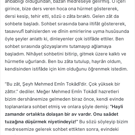
ahbablığı olduğundan, bâzan medreseye gelirmiş. O içeri
girince, bize ders veren hoca ona hürmet göstererek,
dersi kesip, tehir etti, sözü o zâta bıraktı. Gelen zât da
sohbete başladı. Sohbet sırasında bana iltifât göstererek,
tasavvufî bahislerden ve dînin emirlerine uyma husûsunda
öyle şeyler anlattı ki, dinleyenler çok istifâde ettiler. Ben
sohbet sırasında gözyaşlarımı tutamayıp ağlamaya
başladım. Nihâyet sohbetini bitirip, gitmek üzere kalktı ve
hürmetle uğurlandı. Ben bu zâta tutulup, hayrân oldum,
kendisinden istifâde için kim olduğunu öğrenmek istedim.
“Bu zât, Şeyh Mehmed Emîn Tokâdî’dir. Çok yüksek bir
zâttır.” dediler. Meğer Mehmed Emîn Tokâdî hazretleri
bizim dershânemize gelmeden biraz önce, kendi evinde
toplananlara sohbet etmiş ve onlara şöyle demiş:
“Hayli
zamandır ortalıkta dolaşan bir av vardır. Onu saâdet
tuzağına düşürmek niyetindeyiz!”
Bu sözü söyleyip bizim
medresemize gelerek sohbet ettikten sonra, evindeki