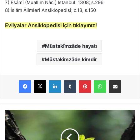
7) Esâmî (Muallim Nâcî) İstanbul: 1308; s.296
8) İslâm Âlimleri Ansiklopedisi; c.18, s.150
Evliyalar Ansiklopedisi için tıklayınız!
Müstakîmzâde hayatı
Müstakîmzâde kimdir
LinkedIn
Tumblr
Pinterest
WhatsApp
E-Posta ile paylaş
M
ü
ş
t
â