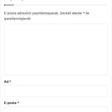
E-posta adresiniz yayınlanmayacak.
Gerekli alanlar
*
ile
işaretlenmişlerdir
Y
o
r
u
m
*
Ad
*
E-posta
*