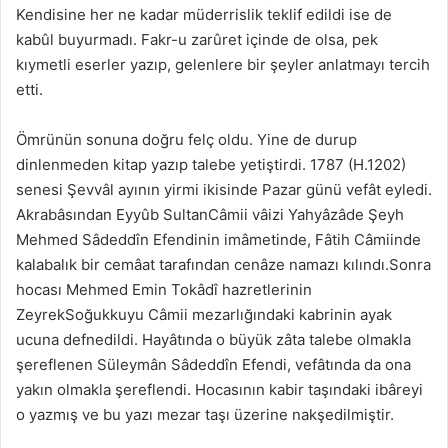
Kendisine her ne kadar müderrislik teklif edildi ise de
kabûl buyurmadı. Fakr-u zarûret içinde de olsa, pek
kıymetli eserler yazıp, gelenlere bir şeyler anlatmayı tercih
etti.
Ömrünün sonuna doğru felç oldu. Yine de durup
dinlenmeden kitap yazıp talebe yetiştirdi. 1787 (H.1202)
senesi Şevvâl ayının yirmi ikisinde Pazar günü vefât eyledi.
Akrabâsından Eyyûb SultanCâmii vâizi Yahyâzâde Şeyh
Mehmed Sâdeddîn Efendinin imâmetinde, Fâtih Câmiinde
kalabalık bir cemâat tarafından cenâze namazı kılındı.Sonra
hocası Mehmed Emin Tokâdî hazretlerinin
ZeyrekSoğukkuyu Câmii mezarlığındaki kabrinin ayak
ucuna defnedildi. Hayâtında o büyük zâta talebe olmakla
şereflenen Süleymân Sâdeddîn Efendi, vefâtında da ona
yakın olmakla şereflendi. Hocasının kabir taşındaki ibâreyi
o yazmış ve bu yazı mezar taşı üzerine nakşedilmiştir.