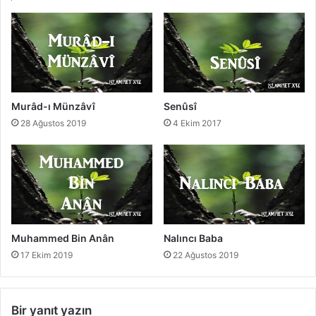
Murâd-ı Münzâvî
Senûsî
28 Ağustos 2019
4 Ekim 2017
Muhammed Bin Anân
Nalıncı Baba
17 Ekim 2019
22 Ağustos 2019
Bir yanıt yazın