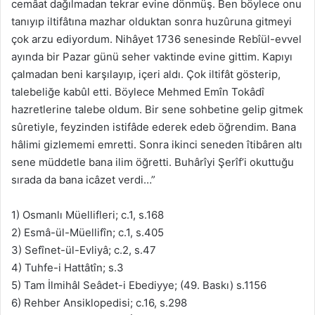
cemâat dağılmadan tekrar evine dönmüş. Ben böylece onu
tanıyıp iltifâtına mazhar olduktan sonra huzûruna gitmeyi
çok arzu ediyordum. Nihâyet 1736 senesinde Rebîül-evvel
ayında bir Pazar günü seher vaktinde evine gittim. Kapıyı
çalmadan beni karşılayıp, içeri aldı. Çok iltifât gösterip,
talebeliğe kabûl etti. Böylece Mehmed Emîn Tokâdî
hazretlerine talebe oldum. Bir sene sohbetine gelip gitmek
sûretiyle, feyzinden istifâde ederek edeb öğrendim. Bana
hâlimi gizlememi emretti. Sonra ikinci seneden îtibâren altı
sene müddetle bana ilim öğretti. Buhârîyi Şerîf’i okuttuğu
sırada da bana icâzet verdi…”
1) Osmanlı Müellifleri; c.1, s.168
2) Esmâ-ül-Müellifîn; c.1, s.405
3) Sefînet-ül-Evliyâ; c.2, s.47
4) Tuhfe-i Hattâtîn; s.3
5) Tam İlmihâl Seâdet-i Ebediyye; (49. Baskı) s.1156
6) Rehber Ansiklopedisi; c.16, s.298