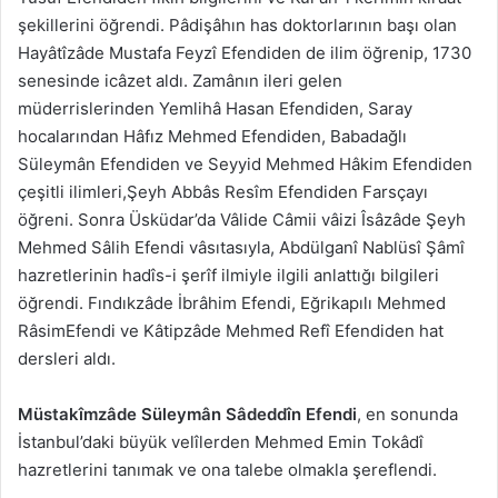
şekillerini öğrendi. Pâdişâhın has doktorlarının başı olan
Hayâtîzâde Mustafa Feyzî Efendiden de ilim öğrenip, 1730
senesinde icâzet aldı. Zamânın ileri gelen
müderrislerinden Yemlihâ Hasan Efendiden, Saray
hocalarından Hâfız Mehmed Efendiden, Babadağlı
Süleymân Efendiden ve Seyyid Mehmed Hâkim Efendiden
çeşitli ilimleri,Şeyh Abbâs Resîm Efendiden Farsçayı
öğreni. Sonra Üsküdar’da Vâlide Câmii vâizi Îsâzâde Şeyh
Mehmed Sâlih Efendi vâsıtasıyla, Abdülganî Nablüsî Şâmî
hazretlerinin hadîs-i şerîf ilmiyle ilgili anlattığı bilgileri
öğrendi. Fındıkzâde İbrâhim Efendi, Eğrikapılı Mehmed
RâsimEfendi ve Kâtipzâde Mehmed Refî Efendiden hat
dersleri aldı.
Müstakîmzâde Süleymân Sâdeddîn Efendi
, en sonunda
İstanbul’daki büyük velîlerden Mehmed Emin Tokâdî
hazretlerini tanımak ve ona talebe olmakla şereflendi.