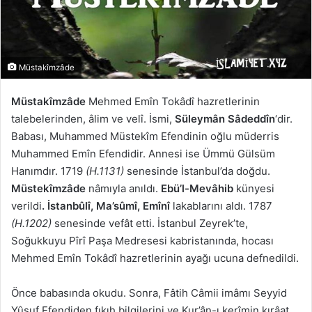
Müstakîmzâde
Müstakîmzâde
Mehmed Emîn Tokâdî hazretlerinin
talebelerinden, âlim ve velî. İsmi,
Süleymân Sâdeddîn
‘dir.
Babası, Muhammed Müstekîm Efendinin oğlu müderris
Muhammed Emîn Efendidir. Annesi ise Ümmü Gülsüm
Hanımdır. 1719
(H.1131)
senesinde İstanbul’da doğdu.
Müstekîmzâde
nâmıyla anıldı.
Ebü’l-Mevâhib
künyesi
verildi
. İstanbûlî, Ma’sûmî, Emînî
lakablarını aldı. 1787
(H.1202)
senesinde vefât etti. İstanbul Zeyrek’te,
Soğukkuyu Pîrî Paşa Medresesi kabristanında, hocası
Mehmed Emîn Tokâdî hazretlerinin ayağı ucuna defnedildi.
Önce babasında okudu. Sonra, Fâtih Câmii imâmı Seyyid
Yûsuf Efendiden fıkıh bilgilerini ve Kur’ân-ı kerîmin kırâat