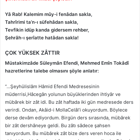
Yâ Rab! Kalemim mûy-i fenâdan sakla,
Tahrîrimi ta’n-ı süfehâdan sakla,
Tevfikin idüp kanda gidersem rehber,
Şehrâh-ı şerîatte hatâdan sakla!
ÇOK YÜKSEK ZÂTTIR
Müstakimzâde Süleymân Efendi, Mehmed Emîn Tokâdî
hazretlerine talebe olmasını şöyle anlatır:
“…Şeyhülislâm Hâmid Efendi Medresesinin
müderrisi,Hâcegân yolunun büyüklerinden ihtiyâr ve
mübârek bir zât idi. Bu zât haftada iki gün medresede ders
verirdi. Ondan, Akâid-i MollaCelâl’i okuyordum. Böylece
derse devâm ediyordum. Birgün ders sırasında, mübârek
bir zât dershâneye geldi. Bu zâtı sâdece şahsen
tanıyordum. Bu mübârek zât bize ders veren hoca ile