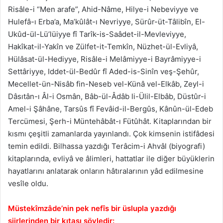
Risâle-i “Men arafe”, Ahid-Nâme, Hilye-i Nebeviyye ve
Hulefâ-ı Erba’a, Ma’kûlât-ı Nevriyye, Sürûr-üt-Tâlibîn, El-
Ukûd-ül-Lü’lüiyye fî Tarîk-is-Saâdet-il-Mevleviyye,
Hakîkat-il-Yakîn ve Zülfet-it-Temkîn, Nüzhet-ül-Evliyâ,
Hülâsat-ül-Hediyye, Risâle-i Melâmiyye-i Bayrâmiyye-i
Settâriyye, Iddet-ül-Bedûr fî Aded-is-Sinîn veş-Şehûr,
Mecellet-ün-Nisâb fin-Neseb vel-Künâ vel-Elkâb, Zeyl-i
Dâsıtân-ı Âl-i Osmân, Bâb-ül-Âdâb li-Ülil-Elbâb, Düstûr-i
Amel-i Şâhâne, Tarsûs fî Fevâid-il-Bergûs, Kânûn-ül-Edeb
Tercümesi, Şerh-i Müntehâbât-ı Fütûhât. Kitaplarından bir
kısmı çeşitli zamanlarda yayınlandı. Çok kimsenin istifâdesi
temin edildi. Bilhassa yazdığı Terâcim-i Ahvâl (biyografi)
kitaplarında, evliyâ ve âlimleri, hattatlar ile diğer büyüklerin
hayatlarını anlatarak onların hâtıralarının yâd edilmesine
vesîle oldu.
Müstekîmzâde’nin pek nefîs bir üslupla yazdığı
şiirlerinden bir kıtası şöyledir: