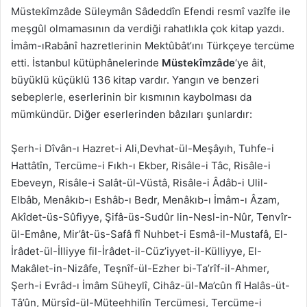
Müstekîmzâde Süleymân Sâdeddîn Efendi resmî vazîfe ile
meşgûl olmamasının da verdiği rahatlıkla çok kitap yazdı.
İmâm-ıRabânî hazretlerinin Mektûbât’ını Türkçeye tercüme
etti. İstanbul kütüphânelerinde
Müstekîmzâde
‘ye âit,
büyüklü küçüklü 136 kitap vardır. Yangın ve benzeri
sebeplerle, eserlerinin bir kısmının kaybolması da
mümkündür. Diğer eserlerinden bâzıları şunlardır:
Şerh-i Dîvân-ı Hazret-i Ali,Devhat-ül-Meşâyıh, Tuhfe-i
Hattâtîn, Tercüme-i Fıkh-ı Ekber, Risâle-i Tâc, Risâle-i
Ebeveyn, Risâle-i Salât-ül-Vüstâ, Risâle-i Âdâb-i Ulil-
Elbâb, Menâkıb-ı Eshâb-ı Bedr, Menâkıb-ı İmâm-ı Âzam,
Akîdet-üs-Sûfiyye, Şifâ-üs-Sudûr lin-Nesl-in-Nûr, Tenvîr-
ül-Emâne, Mir’ât-üs-Safâ fî Nuhbet-i Esmâ-il-Mustafâ, El-
İrâdet-ül-İlliyye fil-İrâdet-il-Cüz’iyyet-il-Külliyye, El-
Makâlet-in-Nizâfe, Teşnîf-ül-Ezher bi-Ta’rîf-il-Ahmer,
Şerh-i Evrâd-ı İmâm Süheylî, Cihâz-ül-Ma’cûn fî Halâs-üt-
Tâ’ûn, Mürşîd-ül-Müteehhilîn Tercümesi, Tercüme-i