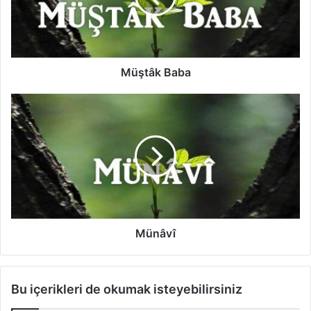
k
B
a
b
a
Müştâk Baba
M
ü
n
â
v
î
Münâvî
Bu içerikleri de okumak isteyebilirsiniz