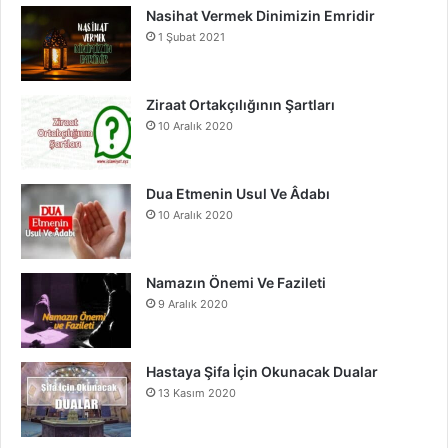
Nasihat Vermek Dinimizin Emridir
b
u
a
1 Şubat 2021
o
b
g
o
e
r
Ziraat Ortakçılığının Şartları
10 Aralık 2020
k
a
m
Dua Etmenin Usul Ve Âdabı
10 Aralık 2020
Namazın Önemi Ve Fazileti
9 Aralık 2020
Hastaya Şifa İçin Okunacak Dualar
13 Kasım 2020