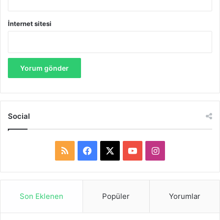
İnternet sitesi
Social
R
F
X
Y
I
S
a
o
n
S
c
u
s
Son Eklenen
Popüler
Yorumlar
e
T
t