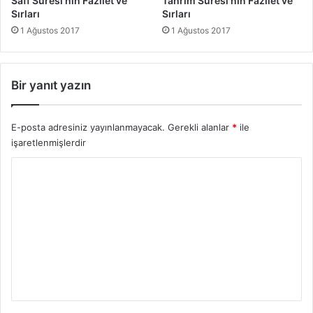
Saff Suresi’nin Fazilet ve
Tahrim Suresi’nin Fazilet ve
Sırları
Sırları
1 Ağustos 2017
1 Ağustos 2017
Bir yanıt yazın
E-posta adresiniz yayınlanmayacak.
Gerekli alanlar
*
ile
işaretlenmişlerdir
Y
o
r
u
m
*