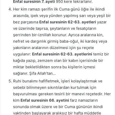
Enfal suresinin 7. ayeti
950 kere tekrarlanır.
Her kim ramazı şerifin ilk Cuma günü öğle ile ikindi
arasında, ipek veya yünden yapılmış sarı veya yeşil bir
bez parçasına
Enfal suresinin 62-63. ayetleri
yazar
ve üzerinde taşırsa, şeytanların ve fesatçıların
şerrinden bir-iznillah korunur. Ayrıca aralarına kin,
nefret ve dargınlık girmiş baba-oğul, iki kardeş veya
yakınların aralarının düzelmesi için şu reçete
uygulanır:
Enfal suresinin 62-63. ayetlerini
temiz bir
kağıda yazıp, zemzem olan bir kabın içerisinde bir
miktar bekletildikten sonra bu kişilerin içmesi
sağlanır. Şifa Allah’tan…
Ruhi bunalımı hafifletmek, işleri kolaylaştırmak ve
sebebi bilinmeyen sıkıntılardan kurtulmak için
başvurulması gereken tesirli bir manevi reçetedir. Her
kim
Enfal suresinin 66. ayetini
farz namazların
sonunda olmak üzere ve bir Cuma gününün ikindi
vaktinden başlayarak aralıksız bir hafta müddetle