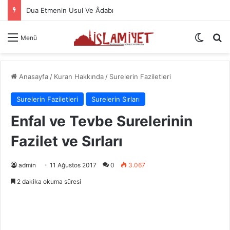
Namazın Önemi Ve Fazileti
Dış gö
A
Menü
Anasayfa
/
Kuran Hakkında
/
Surelerin Faziletleri
Surelerin Faziletleri
Surelerin Sırları
Enfal ve Tevbe Surelerinin
Fazilet ve Sırları
admin
11 Ağustos 2017
0
3.067
2 dakika okuma süresi