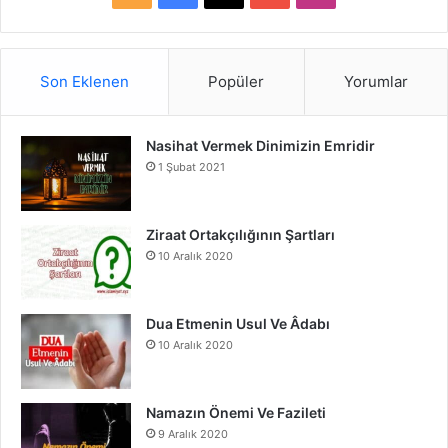
S
a
o
n
S
c
u
s
Son Eklenen
Popüler
Yorumlar
e
T
t
Nasihat Vermek Dinimizin Emridir
b
u
a
1 Şubat 2021
o
b
g
o
e
r
Ziraat Ortakçılığının Şartları
10 Aralık 2020
k
a
m
Dua Etmenin Usul Ve Âdabı
10 Aralık 2020
Namazın Önemi Ve Fazileti
9 Aralık 2020