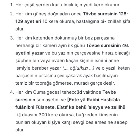
Her çeşit şerden kurtulmak için yedi kere okunur.
Her kim güneş doğmadan önce
Tövbe suresinin 128-
129 ayetleri
10 kere okursa, hastalığına bi-iznillah şifa
olur.
Her kim ketenden dokunmuş bir bez parçasına
herhangi bir kameri ayın ilk günü
Tövbe suresinin 46.
ayetini yazar
ve bu yazının çerçevesine hırsız olacağı
şüphenilen veya evden kaçan kişinin ismini anne
ismiyle beraber yazar
(…. oğlu/kızı …)
ve o yazılı keten
parçasının ortasına çivi çakarak ayak basılmayan
temiz bir toprağa gömerse, muradı gerçekleşir.
Her kim Cuma gecesi teheccüd vaktinde
Tevbe
suresinin
son ayetini ve
[Ente yâ Rabbi Hasbi’ala
fülânibni Fülanete. E’atıf kalbehü ‘aleyye ve zellihü
li.]
duasını 300 kere okursa, buğzeden kimsenin
bunları okuyan kişiye karşı sevgi beslemesine sebep
olur.