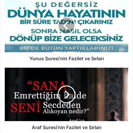
Y
u
n
u
s
S
u
r
e
s
Yunus Suresi'nin Fazilet ve Sırları
i
'
A
n
r
i
a
n
f
F
S
a
u
z
r
i
e
l
s
e
i
Araf Suresi'nin Fazilet ve Sırları
t
'