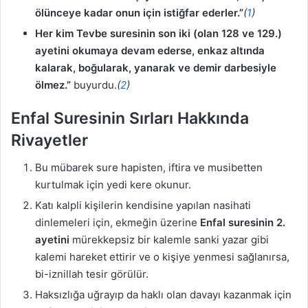
ölünceye kadar onun için istiğfar ederler.”
(
1
)
Her kim Tevbe suresinin son iki (olan 128 ve 129.)
ayetini okumaya devam ederse, enkaz altında
kalarak, boğularak, yanarak ve demir darbesiyle
ölmez.”
buyurdu.
(
2
)
Enfal Suresinin Sırları Hakkında
Rivayetler
Bu mübarek sure hapisten, iftira ve musibetten
kurtulmak için yedi kere okunur.
Katı kalpli kişilerin kendisine yapılan nasihati
dinlemeleri için, ekmeğin üzerine
Enfal suresinin 2.
ayetini
mürekkepsiz bir kalemle sanki yazar gibi
kalemi hareket ettirir ve o kişiye yenmesi sağlanırsa,
bi-iznillah tesir görülür.
Haksızlığa uğrayıp da haklı olan davayı kazanmak için