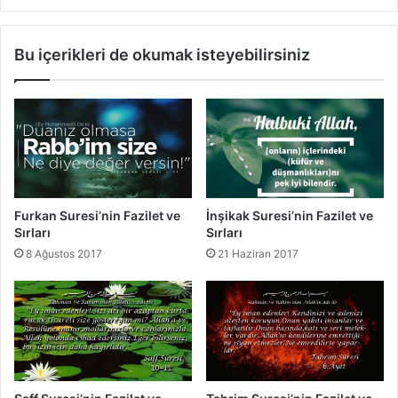
v
n
e
i
Bu içerikleri de okumak isteyebilirsiniz
S
n
ı
F
r
a
l
z
a
i
r
l
ı
e
t
v
Furkan Suresi’nin Fazilet ve
İnşikak Suresi’nin Fazilet ve
e
Sırları
Sırları
S
8 Ağustos 2017
21 Haziran 2017
ı
r
l
a
r
ı