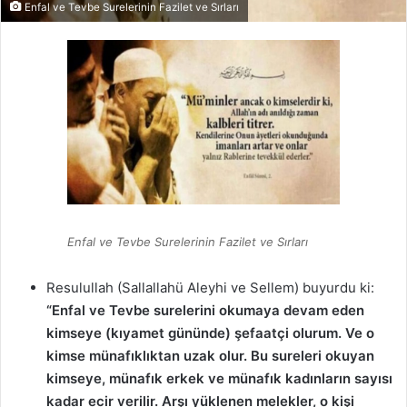
Enfal ve Tevbe Surelerinin Fazilet ve Sırları
Enfal ve Tevbe Surelerinin Fazilet ve Sırları
Resulullah (Sallallahü Aleyhi ve Sellem) buyurdu ki:
“Enfal ve Tevbe surelerini okumaya devam eden
kimseye (kıyamet gününde) şefaatçi olurum. Ve o
kimse münafıklıktan uzak olur. Bu sureleri okuyan
kimseye, münafık erkek ve münafık kadınların sayısı
kadar ecir verilir. Arşı yüklenen melekler, o kişi