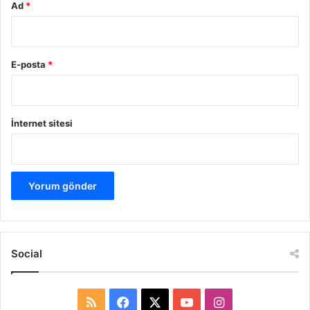
Ad
*
E-posta
*
İnternet sitesi
Social
R
F
X
Y
I