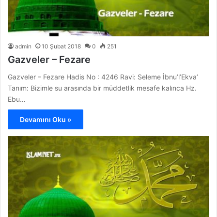
admin
10 Şubat 2018
0
251
Gazveler – Fezare
Gazveler – Fezare Hadis No : 4246 Ravi: Seleme İbnu’l’Ekva’
Tanım: Bizimle su arasında bir müddetlik mesafe kalınca Hz.
Ebu…
Devamını Oku »