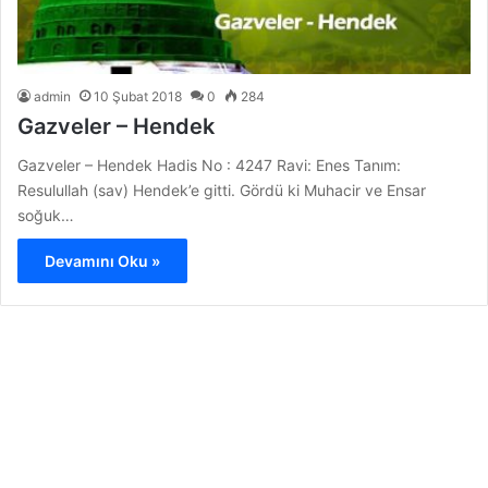
admin
10 Şubat 2018
0
284
Gazveler – Hendek
Gazveler – Hendek Hadis No : 4247 Ravi: Enes Tanım:
Resulullah (sav) Hendek’e gitti. Gördü ki Muhacir ve Ensar
soğuk…
Devamını Oku »