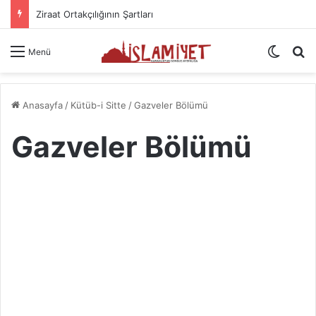
Dua Etmenin Usul Ve Âdabı
Dış gö
A
Menü
Anasayfa
/
Kütüb-i Sitte
/
Gazveler Bölümü
Gazveler Bölümü