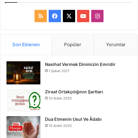
R
F
X
Y
I
S
a
o
n
S
c
u
s
Son Eklenen
Popüler
Yorumlar
e
T
t
Nasihat Vermek Dinimizin Emridir
b
u
a
1 Şubat 2021
o
b
g
o
e
r
Ziraat Ortakçılığının Şartları
10 Aralık 2020
k
a
m
Dua Etmenin Usul Ve Âdabı
10 Aralık 2020