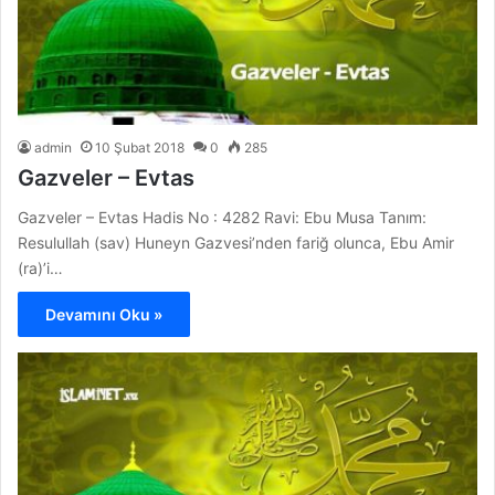
admin
10 Şubat 2018
0
285
Gazveler – Evtas
Gazveler – Evtas Hadis No : 4282 Ravi: Ebu Musa Tanım:
Resulullah (sav) Huneyn Gazvesi’nden fariğ olunca, Ebu Amir
(ra)’i…
Devamını Oku »