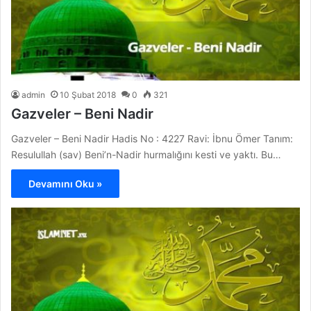
admin
10 Şubat 2018
0
321
Gazveler – Beni Nadir
Gazveler – Beni Nadir Hadis No : 4227 Ravi: İbnu Ömer Tanım:
Resulullah (sav) Beni’n-Nadir hurmalığını kesti ve yaktı. Bu…
Devamını Oku »