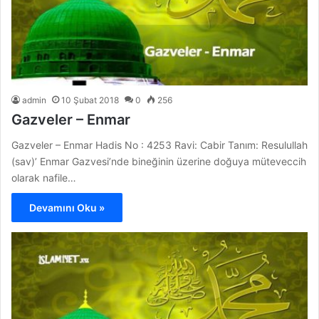
admin
10 Şubat 2018
0
256
Gazveler – Enmar
Gazveler – Enmar Hadis No : 4253 Ravi: Cabir Tanım: Resulullah
(sav)’ Enmar Gazvesi’nde bineğinin üzerine doğuya müteveccih
olarak nafile…
Devamını Oku »