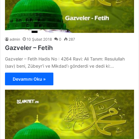
admin
10 Şubat 2018
0
287
Gazveler – Fetih
Gazveler – Fetih Hadis No : 4264 Ravi: Ali Tanım: Resulullah
(sav) beni, Zübeyr’i ve Mikdad’ı gönderdi ve dedi ki:…
Devamını Oku »