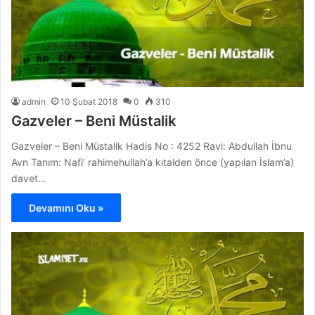
admin
10 Şubat 2018
0
310
Gazveler – Beni Müstalik
Gazveler – Beni Müstalik Hadis No : 4252 Ravi: Abdullah İbnu
Avn Tanım: Nafi’ rahimehullah’a kıtalden önce (yapılan İslam’a)
davet…
Devamını Oku »