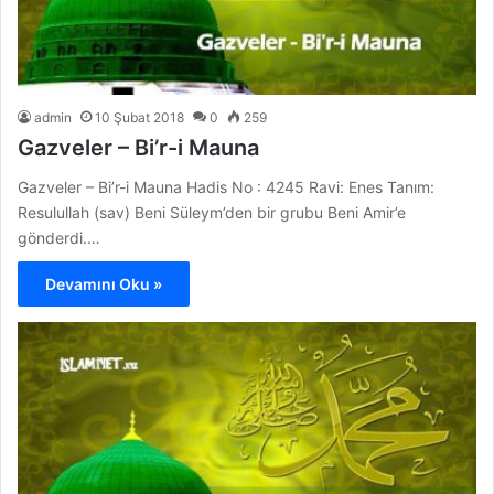
admin
10 Şubat 2018
0
259
Gazveler – Bi’r-i Mauna
Gazveler – Bi’r-i Mauna Hadis No : 4245 Ravi: Enes Tanım:
Resulullah (sav) Beni Süleym’den bir grubu Beni Amir’e
gönderdi.…
Devamını Oku »