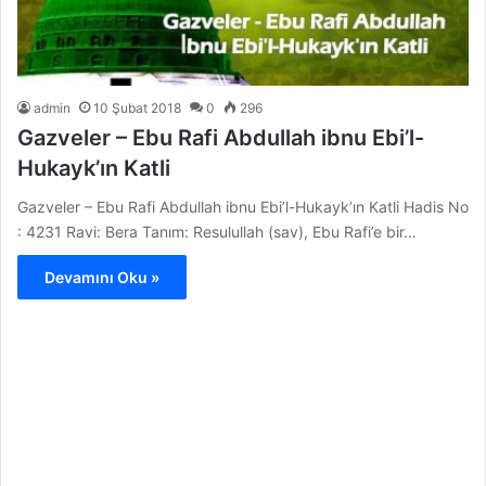
admin
10 Şubat 2018
0
296
Gazveler – Ebu Rafi Abdullah ibnu Ebi’l-
Hukayk’ın Katli
Gazveler – Ebu Rafi Abdullah ibnu Ebi’l-Hukayk’ın Katli Hadis No
: 4231 Ravi: Bera Tanım: Resulullah (sav), Ebu Rafi’e bir…
Devamını Oku »