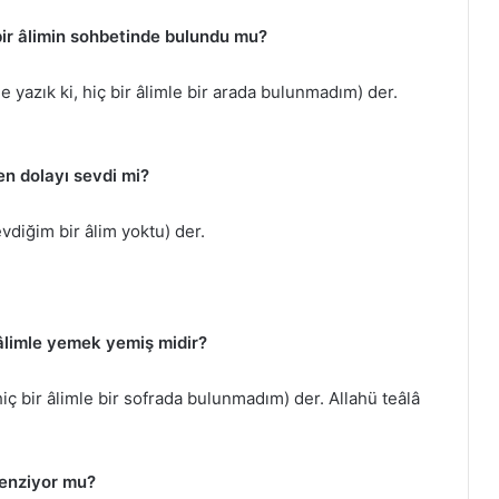
bir âlimin sohbetinde bulundu mu?
 yazık ki, hiç bir âlimle bir arada bulunmadım) der.
den dolayı sevdi mi?
vdiğim bir âlim yoktu) der.
 âlimle yemek yemiş midir?
iç bir âlimle bir sofrada bulunmadım) der. Allahü teâlâ
 benziyor mu?