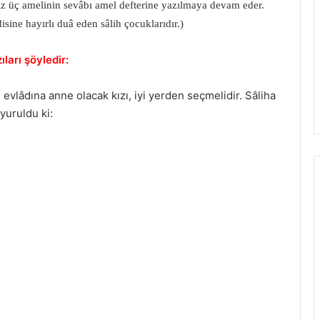
nız üç amelinin sevâbı amel defterine yazılmaya devam eder.
isine hayırlı duâ eden sâlih çocuklarıdır.)
ları şöyledir:
evlâdına anne olacak kızı, iyi yerden seçmelidir. Sâliha
yuruldu ki: