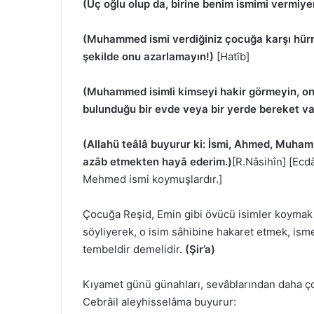
(Üç oğlu olup da, birine benim ismimi vermiyen,
(Muhammed ismi verdiğiniz çocuğa karşı hürmet
şekilde onu azarlamayın!)
[Hatîb]
(Muhammed isimli kimseyi hakir görmeyin, 
bulunduğu bir evde veya bir yerde bereket var
(Allahü teâlâ buyurur ki: İsmi, Ahmed, Muha
azâb etmekten hayâ ederim.)
[R.Nâsihîn] [Ec
Mehmed ismi koymuşlardır.]
Çocuğa Reşid, Emin gibi övücü isimler koymak 
söyliyerek, o isim sâhibine hakaret etmek, is
tembeldir demelidir.
(Şir’a)
Kıyamet günü günahları, sevâblarından daha ço
Cebrâil aleyhisselâma buyurur: