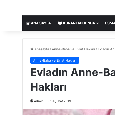
ANA SAYFA
KURAN HAKKINDA
ESMA
Anasayfa
/
Anne-Baba ve Evlat Hakları
/
Evladın An
Anne-Baba ve Evlat Hakları
Evladın Anne-Ba
Hakları
admin
19 Şubat 2019