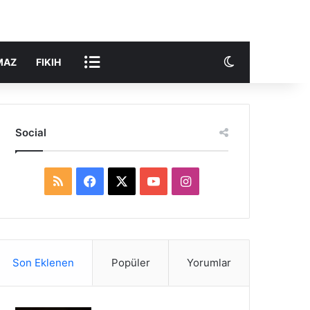
Dış görünümü 
DIĞER
MAZ
FIKIH
Social
RSS
Facebook
X
YouTube
Instagram
Son Eklenen
Popüler
Yorumlar