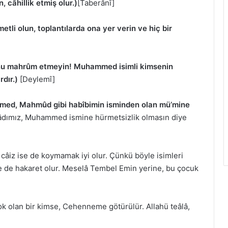
 câhillik etmiş olur.)
[Taberânî]
li olun, toplantılarda ona yer verin ve hiç bir
onu mahrûm etmeyin! Muhammed isimli kimsenin
dır.)
[Deylemî]
mmed, Mahmûd gibi habîbimin isminden olan mü’mine
dâdımız, Muhammed ismine hürmetsizlik olmasın diye
câiz ise de koymamak iyi olur. Çünkü böyle isimleri
me de hakaret olur. Meselâ Tembel Emin yerine, bu çocuk
k olan bir kimse, Cehenneme götürülür. Allahü teâlâ,