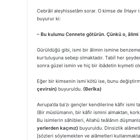
Cebrâil aleyhisselâm sorar. O kimse de (Hayır 
buyurur ki:
– Bu kulumu Cennete götürün. Çünkü o, âlimi 
Gürüldüğü gibi, ismi bir âlimin ismine benzeme
kurtuluşuna sebep olmaktadır. Tabiî her şeyde
sonra güzel ismin ve hiç bir ibâdetin kıymeti o
Eğer bir kimsenin ismi kötü ise, bunu değiştirme
çevirsin)
buyuruldu.
(Berîka)
Avrupa’da ba’zı gençler kendilerine kâfir ismi 
(Bir müslümanın, bir kâfir ismini almaktan, ko
Bu isimlerin sâhibleri, Allahü teâlânın düşmanlar
yerlerden kaçınız)
buyuruldu. Dinsizlik alâmet
[sözleri söylemekten ve alâmetleri kullanmakt