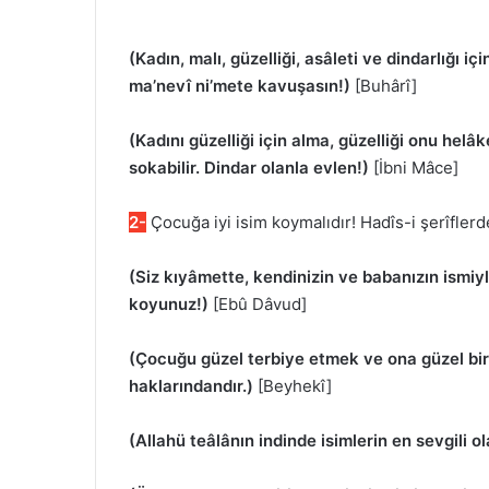
(Kadın, malı, güzelliği, asâleti ve dindarlığı iç
ma’nevî ni’mete kavuşasın!)
[Buhârî]
(Kadını güzelliği için alma, güzelliği onu helâk
sokabilir. Dindar olanla evlen!)
[İbni Mâce]
2-
Çocuğa iyi isim koymalıdır! Hadîs-i şerîflerd
(Siz kıyâmette, kendinizin ve babanızın ismiy
koyunuz!)
[Ebû Dâvud]
(Çocuğu güzel terbiye etmek ve ona güzel bir
haklarındandır.)
[Beyhekî]
(Allahü teâlânın indinde isimlerin en sevgili 