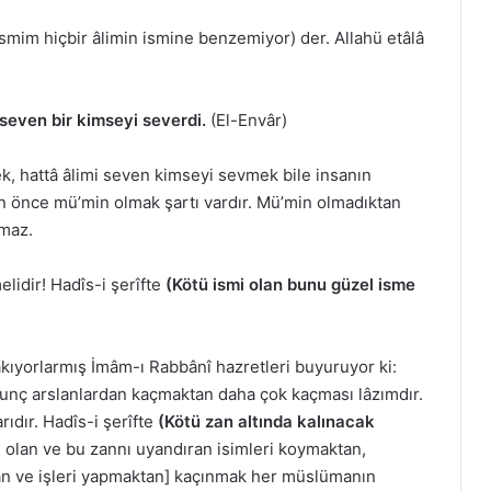
ismim hiçbir âlimin ismine benzemiyor) der. Allahü etâlâ
seven bir kimseyi severdi.
(El-Envâr)
k, hattâ âlimi seven kimseyi sevmek bile insanın
n önce mü’min olmak şartı vardır. Mü’min olmadıktan
lmaz.
lidir! Hadîs-i şerîfte
(Kötü ismi olan bunu güzel isme
takıyorlarmış İmâm-ı Rabbânî hazretleri buyuruyor ki:
rkunç arslanlardan kaçmaktan daha çok kaçması lâzımdır.
ıdır. Hadîs-i şerîfte
(Kötü zan altında kalınacak
i olan ve bu zannı uyandıran isimleri koymaktan,
an ve işleri yapmaktan] kaçınmak her müslümanın