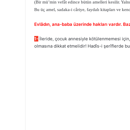
(Bir mü’min vefât edince bütün amelleri kesilir. Yal
Bu üç amel, sadaka-i câriye, faydalı kitapları ve kend
Evlâdın, ana-baba üzerinde hakları vardır. Bazı
1-
İleride, çocuk annesiyle kötülenmemesi için, 
olmasına dikkat etmelidir! Hadîs-i şerîflerde bu