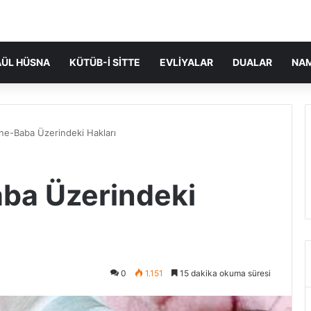
ÜL HÜSNA
KÜTÜB-I SITTE
EVLIYALAR
DUALAR
NA
ne-Baba Üzerindeki Hakları
ba Üzerindeki
0
1.151
15 dakika okuma süresi