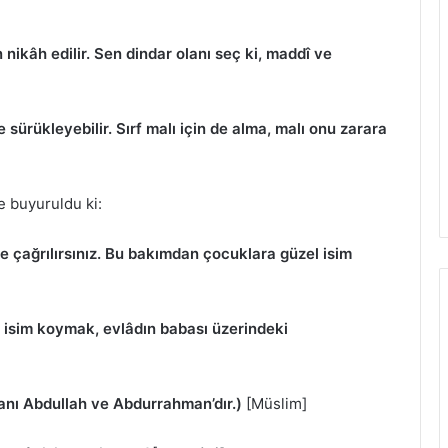
in nikâh edilir. Sen dindar olanı seç ki, maddî ve
e sürükleyebilir. Sırf malı için de alma, malı onu zarara
e buyuruldu ki:
le çağrılırsınız. Bu bakımdan çocuklara güzel isim
 isim koymak, evlâdın babası üzerindeki
olanı Abdullah ve Abdurrahman’dır.)
[Müslim]