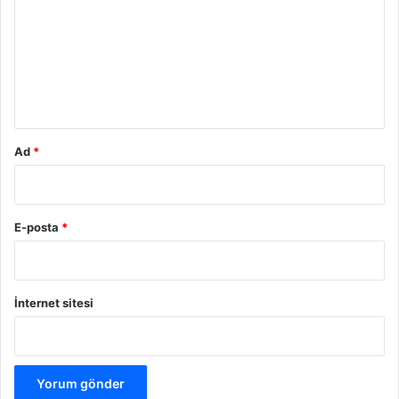
r
u
m
*
Ad
*
E-posta
*
İnternet sitesi