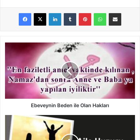
LinkedIn
Tumblr
Pinterest
WhatsApp
E-Posta ile paylaş
Ebeveynin
Beden
ile
Olan
Hakları
Ebeveynin Beden ile Olan Hakları
Aile
huzuru
ve
mutluluğu