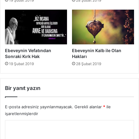
19 Şubat 2019
28 Şubat 2019
Ebeveynin Vefatından
Ebeveynin Kalb ile Olan
Sonraki Kırk Hak
Hakları
19 Şubat 2019
28 Şubat 2019
Bir yanıt yazın
E-posta adresiniz yayınlanmayacak.
Gerekli alanlar
*
ile
işaretlenmişlerdir
Y
o