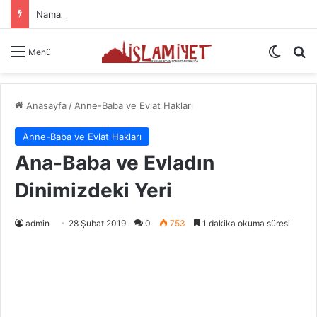
Namazın Önemi Ve Fazileti
Dış gö
Ar
Menü
Anasayfa
/
Anne-Baba ve Evlat Hakları
Anne-Baba ve Evlat Hakları
Ana-Baba ve Evladın
Dinimizdeki Yeri
admin
28 Şubat 2019
0
753
1 dakika okuma süresi