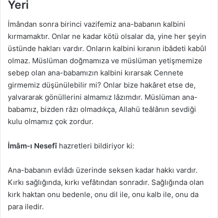
Yeri
İmândan sonra birinci vazifemiz ana-babanın kalbini
kırmamaktır. Onlar ne kadar kötü olsalar da, yine her şeyin
üstünde hakları vardır. Onların kalbini kıranın ibâdeti kabûl
olmaz. Müslüman doğmamıza ve müslüman yetişmemize
sebep olan ana-babamızın kalbini kırarsak Cennete
girmemiz düşünülebilir mi? Onlar bize hakâret etse de,
yalvararak gönüllerini almamız lâzımdır. Müslüman ana-
babamız, bizden râzı olmadıkça, Allahü teâlânın sevdiği
kulu olmamız çok zordur.
İmâm-ı Nesefî
hazretleri bildiriyor ki:
Ana-babanın evlâdı üzerinde seksen kadar hakkı vardır.
Kırkı sağlığında, kırkı vefâtından sonradır. Sağlığında olan
kırk haktan onu bedenle, onu dil ile, onu kalb ile, onu da
para iledir.