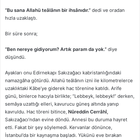
“Bu sana Allahü teâlânın bir ihsânıdır.”
dedi ve oradan
hızla uzaklaştı.
Bir süre sonra;
“Ben nereye gidiyorum? Artık param da yok.”
diye
düşündü.
Ayakları onu Edirnekapı Sakızağacı kabristanlığındaki
namazgâha götürdü. Allahü teâlânın izni ile kilometrelerce
uzaklıktaki Kâbe’ye giderek hac törenine katıldı. Arife
günü, binlerce hacıyla birlikte; “Lebbeyk, lebbeyk!” derken,
semâya uzattığı elleri, kavurucu güneş altında yanıp
kavruldu. Hac töreni bitince,
Nûreddin Cerrâhî,
Sakızağacı’ndan evine döndü. Annesi bu duruma hayret
etti. Fakat bir şey söylemedi. Kervanlar dönünce,
İstanbul’da bir kaynaşma başladı. Yükünü eve bırakan