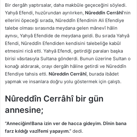
Bir dergâh yaptırsalar, daha makbûle geçeceğini söyledi.
Yahyâ Efendi, huzûrundan ayrılırken,
Nûreddîn Cerrâhî
‘nin
ellerini öpeceği sırada, Nûreddîn Efendinin Ali Efendiye
talebe olması sırasında meydana gelen mânevî hâlin
aynısı, Yahyâ Efendide de meydana geldi. Bu sırada Yahyâ
Efendi, Nûreddîn Efendiden kendisini talebeliğe kabûl
etmesini ricâ etti. Yahyâ Efendi, getirdiği paraları başka
birisi vâsıtasıyla Sultana gönderdi. Bunun üzerine Sultan o
konağı aldırarak, orayı dergâh hâline getirdi ve Nûreddîn
Efendiye tahsis etti.
Nûreddin Cerrâhî
, burada ibâdet
yapmak ve insanlara doğru yolu göstermek için çalıştı.
Nûreddîn Cerrâhî bir gün
annesine;
“Anneciğim!Bana izin ver de hacca gideyim. Dînin bana
farz kıldığı vazîfemi yapayım.”
dedi.