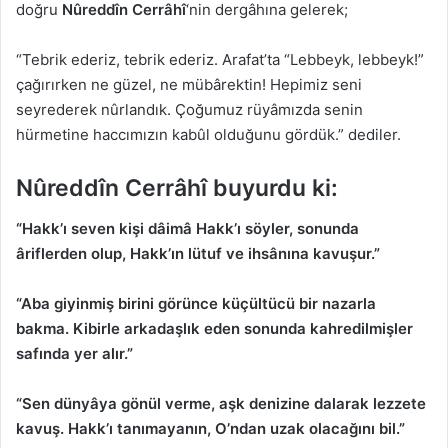
doğru
Nûreddîn Cerrâhî
‘nin dergâhına gelerek;
“Tebrik ederiz, tebrik ederiz. Arafat’ta “Lebbeyk, lebbeyk!”
çağırırken ne güzel, ne mübârektin! Hepimiz seni
seyrederek nûrlandık. Çoğumuz rüyâmızda senin
hürmetine haccımızın kabûl olduğunu gördük.” dediler.
Nûreddîn Cerrâhî buyurdu ki:
“Hakk’ı seven kişi dâimâ Hakk’ı söyler, sonunda
âriflerden olup, Hakk’ın lütuf ve ihsânına kavuşur.”
“Aba giyinmiş birini görünce küçültücü bir nazarla
bakma. Kibirle arkadaşlık eden sonunda kahredilmişler
safında yer alır.”
“Sen dünyâya gönül verme, aşk denizine dalarak lezzete
kavuş. Hakk’ı tanımayanın, O’ndan uzak olacağını bil.”