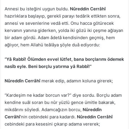
Annesi bu isteğini uygun buldu.
Nûreddin Cerrâhî
hazırlıklara başlayıp, gerekli parayı tedârik ettikten sonra,
annesi ve sevenlerine vedâ etti. Onu hacca götürecek
kervanın yanına giderken, yolda iki gözü iki çeşme ağlayan
bir adam gördü. Adam âdetâ kendisinden geçmiş, hem
ağlıyor, hem Allahü teâlâya şöyle duâ ediyordu:
“Yâ Rabbî! Ölümden evvel lütfet, bana borçlarımı ödemek
nasîb eyle. Beni borçlu yatırma yâ Rabbî!”
Nûreddîn Cerrâhî
merak edip, adamın koluna girerek;
“Kardeşim ne kadar borcun var?” diye sordu. Borçlu adam
kendine suâl soran bu nûr yüzlü gence ümitle bakarak,
mikdârını söyledi. Adamcağızın borcu,
Nûreddîn
Cerrâhî
‘nin cebindeki para kadardı.
Nûreddin Cerrâhî
cebindeki para kesesini çıkarıp adama vererek;