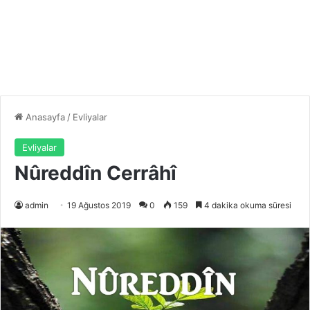
Anasayfa
/
Evliyalar
Evliyalar
Nûreddîn Cerrâhî
admin
19 Ağustos 2019
0
159
4 dakika okuma süresi