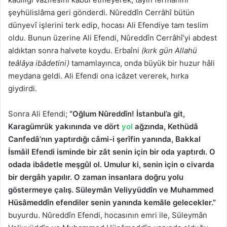
şeyhülislâma geri gönderdi. Nûreddîn Cerrâhî bütün
dünyevî işlerini terk edip, hocası Ali Efendiye tam teslim
oldu. Bunun üzerine Ali Efendi, Nûreddîn Cerrâhî’yi abdest
aldıktan sonra halvete koydu. Erbaîni
(kırk gün Allahü
teâlâya ibâdetini)
tamamlayınca, onda büyük bir huzur hâli
meydana geldi. Ali Efendi ona icâzet vererek, hırka
giydirdi.
Sonra Ali Efendi;
“Oğlum Nûreddîn! İstanbul’a git,
Karagümrük yakınında ve dört
yol
ağzında, Kethüdâ
Canfedâ’nın yaptırdığı câmi-i şerîfin yanında, Bakkal
İsmâil Efendi isminde bir zât senin için bir oda yaptırdı. O
odada ibâdetle meşgûl ol. Umulur ki, senin için o civarda
bir dergâh yapılır. O zaman insanlara doğru yolu
göstermeye çalış. Süleymân Veliyyüddîn ve Muhammed
Hüsâmeddîn efendiler senin yanında kemâle gelecekler.”
buyurdu. Nûreddîn Efendi, hocasının emri ile, Süleymân