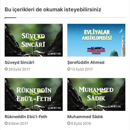
E
ü
Bu içerikleri de okumak isteyebilirsiniz
f
t
e
n
n
î
d
i
Süveyd Sincârî
Şerefüddîn Ahmed
29 Eylül 2017
13 Eylül 2017
Rükneddîn Ebü’l-Feth
Muhammed Sâdık
6 Ekim 2017
6 Eylül 2019