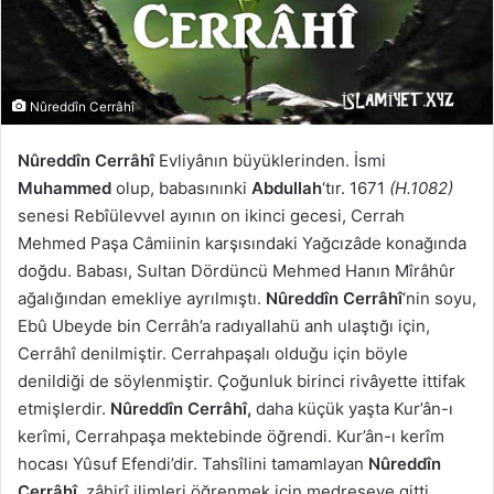
Nûreddîn Cerrâhî
Nûreddîn Cerrâhî
Evliyânın büyüklerinden. İsmi
Muhammed
olup, babasınınki
Abdullah
‘tır. 1671
(H.1082)
senesi Rebîülevvel ayının on ikinci gecesi, Cerrah
Mehmed Paşa Câmiinin karşısındaki Yağcızâde konağında
doğdu. Babası, Sultan Dördüncü Mehmed Hanın Mîrâhûr
ağalığından emekliye ayrılmıştı.
Nûreddîn Cerrâhî
‘nin soyu,
Ebû Ubeyde bin Cerrâh’a radıyallahü anh ulaştığı için,
Cerrâhî denilmiştir. Cerrahpaşalı olduğu için böyle
denildiği de söylenmiştir. Çoğunluk birinci rivâyette ittifak
etmişlerdir.
Nûreddîn Cerrâhî,
daha küçük yaşta Kur’ân-ı
kerîmi, Cerrahpaşa mektebinde öğrendi. Kur’ân-ı kerîm
hocası Yûsuf Efendi’dir. Tahsîlini tamamlayan
Nûreddîn
Cerrâhî
, zâhirî ilimleri öğrenmek için medreseye gitti.