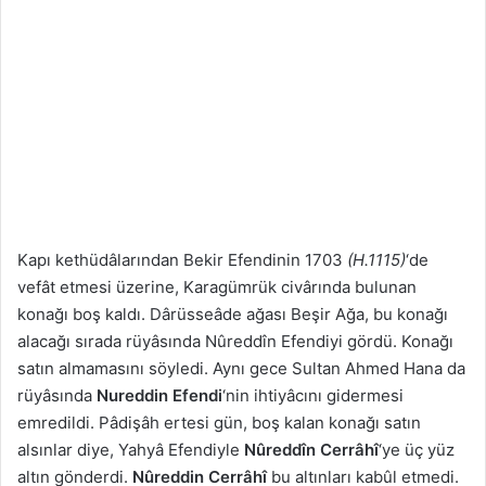
Kapı kethüdâlarından Bekir Efendinin 1703
(H.1115)
‘de
vefât etmesi üzerine, Karagümrük civârında bulunan
konağı boş kaldı. Dârüsseâde ağası Beşir Ağa, bu konağı
alacağı sırada rüyâsında Nûreddîn Efendiyi gördü. Konağı
satın almamasını söyledi. Aynı gece Sultan Ahmed Hana da
rüyâsında
Nureddin Efendi
‘nin ihtiyâcını gidermesi
emredildi. Pâdişâh ertesi gün, boş kalan konağı satın
alsınlar diye, Yahyâ Efendiyle
Nûreddîn Cerrâhî
‘ye üç yüz
altın gönderdi.
Nûreddin Cerrâhî
bu altınları kabûl etmedi.