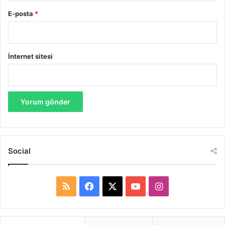
E-posta
*
İnternet sitesi
Social
R
F
X
Y
I
S
a
o
n