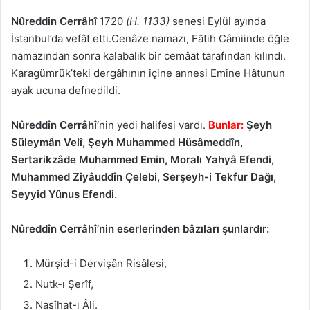
Nûreddin Cerrâhî
1720
(H. 1133)
senesi Eylül ayında
İstanbul’da vefât etti.Cenâze namazı, Fâtih Câmiinde öğle
namazından sonra kalabalık bir cemâat tarafından kılındı.
Karagümrük’teki dergâhının içine annesi Emine Hâtunun
ayak ucuna defnedildi.
Nûreddîn Cerrâhî’
nin yedi halifesi vardı.
Bunlar:
Şeyh
Süleymân Velî, Şeyh Muhammed Hüsâmeddîn,
Sertarikzâde Muhammed Emin, Moralı Yahyâ Efendi,
Muhammed Ziyâuddîn Çelebi, Serşeyh-i Tekfur Dağı,
Seyyid Yûnus Efendi.
Nûreddîn Cerrâhî’nin eserlerinden bâzıları şunlardır:
Mürşid-i Dervişân Risâlesi,
Nutk-ı Şerîf,
Nasîhat-ı Âli.