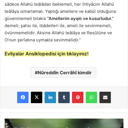
sâdece Allahü teâlâdan beklemeli, her ihtiyâcını Allahü
teâlâya ısmarlamalı. Yaptığı amellere ve kabûl olduğuna
güvenmemeli bilakis
“Amellerim ayıplı ve kusurludur.”
demeli; şahsı ile, ibâdetleri ile, ameli ile sevinmemeli,
övünmemelidir. Aksine Allahü teâlâya ve Resûlüne ve
O’nun şerîatına uymakla sevinmelidir.”
Evliyalar Ansiklopedisi için tıklayınız!
Nûreddîn Cerrâhî kimdir
LinkedIn
Tumblr
Pinterest
WhatsApp
E-Posta ile paylaş
N
û