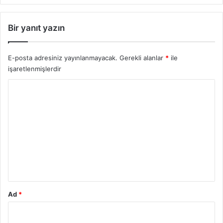
Bir yanıt yazın
E-posta adresiniz yayınlanmayacak.
Gerekli alanlar
*
ile
işaretlenmişlerdir
Y
o
r
u
m
*
Ad
*