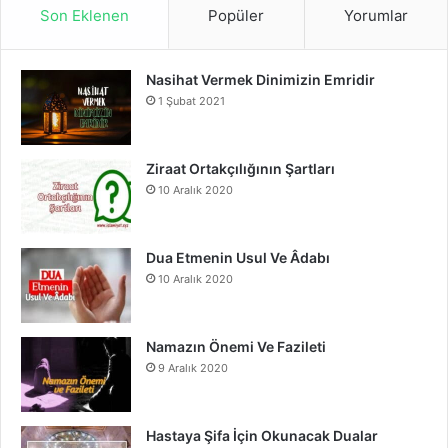
S
c
u
s
Son Eklenen
Popüler
Yorumlar
e
T
t
Nasihat Vermek Dinimizin Emridir
b
u
a
1 Şubat 2021
o
b
g
o
e
r
Ziraat Ortakçılığının Şartları
10 Aralık 2020
k
a
m
Dua Etmenin Usul Ve Âdabı
10 Aralık 2020
Namazın Önemi Ve Fazileti
9 Aralık 2020
Hastaya Şifa İçin Okunacak Dualar