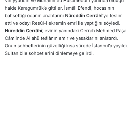
Veliyyüddîn ve Muhammed Hüsâmeddîn yanında olduğu
halde Karagümrük’e gittiler. İsmâil Efendi, hocasının
bahsettiği odanın anahtarını
Nûreddîn Cerrâhî
‘ye teslim
etti ve odayı Resûl-i ekremin emri ile yaptığını söyledi.
Nûreddîn Cerrâhî,
evinin yanındaki Cerrah Mehmed Paşa
Câmiinde Allahü teâlânın emir ve yasaklarını anlatırdı.
Onun sohbetlerinin güzelliği kısa sürede İstanbul’a yayıldı.
Sultan bile sohbetlerini dinlemeye gelirdi.