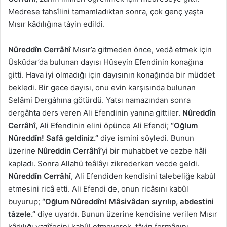
Medrese tahsîlini tamamladıktan sonra, çok genç yaşta
Mısır kâdılığına tâyin edildi.
Nûreddîn Cerrâhî
Mısır’a gitmeden önce, vedâ etmek için
Üsküdar’da bulunan dayısı Hüseyin Efendinin konağına
gitti. Hava iyi olmadığı için dayısının konağında bir müddet
bekledi. Bir gece dayısı, onu evin karşısında bulunan
Selâmi Dergâhına götürdü. Yatsı namazından sonra
dergâhta ders veren Ali Efendinin yanına gittiler.
Nûreddîn
Cerrâhî,
Ali Efendinin elini öpünce Ali Efendi;
“Oğlum
Nûreddîn! Safâ geldiniz.”
diye ismini söyledi. Bunun
üzerine
Nûreddin Cerrâhî’
yi bir muhabbet ve cezbe hâli
kapladı. Sonra Allahü teâlâyı zikrederken vecde geldi.
Nûreddîn Cerrâhî
, Ali Efendiden kendisini talebeliğe kabûl
etmesini ricâ etti. Ali Efendi de, onun ricâsını kabûl
buyurup;
“Oğlum Nûreddîn! Mâsivâdan sıyrılıp, abdestini
tâzele.”
diye uyardı. Bunun üzerine kendisine verilen Mısır
kâdılığı vazîfesini kabûl etmeyerek, tâyin fermânını