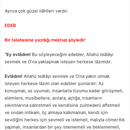
Ayrıca çok güzel ilâhîleri vardır.
EDEB
Bir talebesine yazdığı mektup şöyledir:
“Ey evlâdım!
Bu söyleyeceğim edebler, Allahü teâlâyı
sevmek ve O’na yaklaşmak isteyen herkese lâzımdır.
Evlâdım!
Allahü teâlâyı sevmek ve O’na yakın olmak
isteyen herkese lâzım olan edebler şunlardır: Az
konuşmalı, az uyumalı, insanlarla lüzumu kadar görüşmeli,
elemlere, musîbetlere, acılara, açlığa, insanların
sıkıntılarına sabretmeli ve kendisine zulmedeni affetmeli
ve ondan intikam, öç almaya kalkmamalı, kendi için
sevdiğini herkes için sevmeli ve istemeli, malıyla cömertlik
yapmalı, insanlardan bir şey istememeli ve beklememeli,