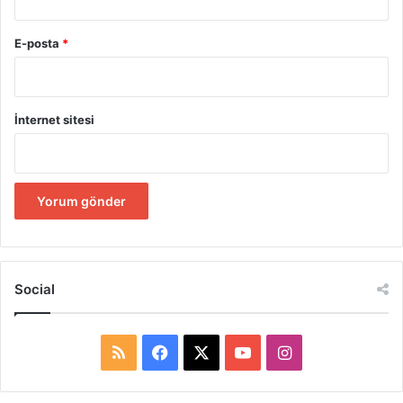
E-posta
*
İnternet sitesi
Social
R
F
X
Y
I
S
a
o
n