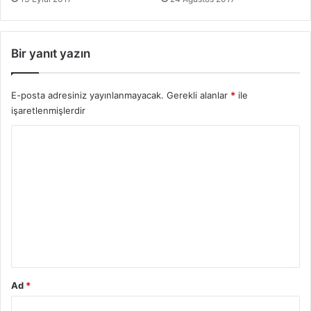
i
Bir yanıt yazın
E-posta adresiniz yayınlanmayacak.
Gerekli alanlar
*
ile
işaretlenmişlerdir
Y
o
r
u
m
*
Ad
*