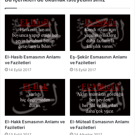
a
n
z
ı
i
n
l
A
e
n
t
l
l
a
e
m
r
El-Hasib Esmasının Anlamı
Eş-Şekûr Esmasının Anlamı
ı
ve Faziletleri
ve Faziletleri
i
v
e
14 Eylül 2017
15 Eylül 2017
F
a
z
i
l
e
t
l
El-Hakk Esmasının Anlamı ve
El-Müteali Esmasının Anlamı
e
Faziletleri
ve Faziletleri
r
13 Eylül 2017
24 Ağustos 2017