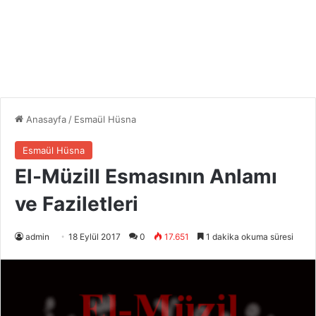
Anasayfa
/
Esmaül Hüsna
Esmaül Hüsna
El-Müzill Esmasının Anlamı
ve Faziletleri
admin
18 Eylül 2017
0
17.651
1 dakika okuma süresi