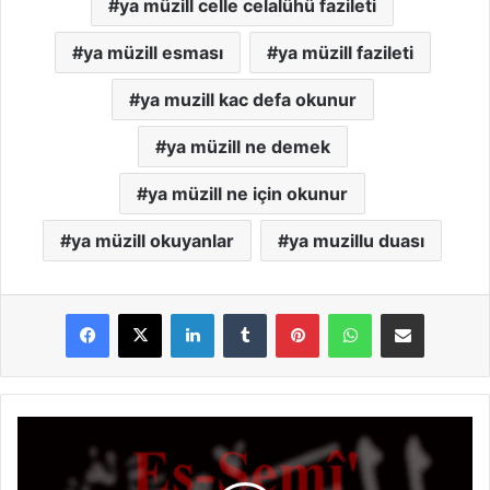
ya müzill celle celalühü fazileti
ya müzill esması
ya müzill fazileti
ya muzill kac defa okunur
ya müzill ne demek
ya müzill ne için okunur
ya müzill okuyanlar
ya muzillu duası
LinkedIn
Tumblr
Pinterest
WhatsApp
E-Posta ile paylaş
E
s
-