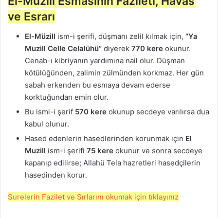
El-Müzill Esmasının Fazileti, Havas
ve Esrarı
El-Müzill
ism-i şerifi, düşmanı zelil kılmak için,
“Ya
Muzill Celle Celalühü”
diyerek
770 kere
okunur.
Cenab-ı kibriyanın yardımına nail olur. Düşman
kötülüğünden, zalimin zülmünden korkmaz. Her gün
sabah erkenden bu esmaya devam ederse
korktuğundan emin olur.
Bu ismi-i şerif
570 kere
okunup secdeye varılırsa dua
kabul olunur.
Hased edenlerin hasedlerinden korunmak için
El
Muzill
ism-i şerifi
75 kere
okunur ve sonra secdeye
kapanıp edilirse; Allahü Tela hazretleri hasedçilerin
hasedinden korur.
Surelerin Fazilet ve Sırlarını okumak için tıklayınız