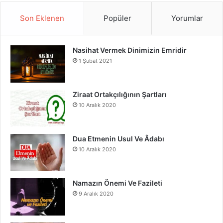
S
c
u
s
Son Eklenen
Popüler
Yorumlar
e
T
t
Nasihat Vermek Dinimizin Emridir
b
u
a
1 Şubat 2021
o
b
g
o
e
r
Ziraat Ortakçılığının Şartları
10 Aralık 2020
k
a
m
Dua Etmenin Usul Ve Âdabı
10 Aralık 2020
Namazın Önemi Ve Fazileti
9 Aralık 2020