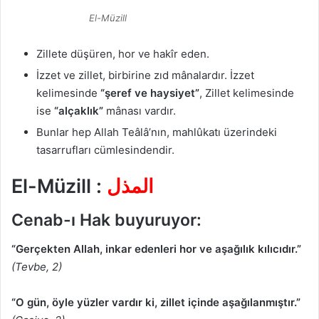
El-Müzill
Zillete düşüren, hor ve hakîr eden.
İzzet ve zillet, birbirine zıd mânalardır. İzzet
kelimesinde
“şeref ve haysiyet”
, Zillet kelimesinde
ise
“alçaklık”
mânası vardır.
Bunlar hep Allah Teâlâ’nın, mahlûkatı üzerindeki
tasarrufları cümlesindendir.
El-Müzill :
المذل
Cenab-ı Hak buyuruyor:
“Gerçekten Allah, inkar edenleri hor ve aşağılık kılıcıdır.”
(Tevbe, 2)
“O gün, öyle yüzler vardır ki, zillet içinde aşağılanmıştır.”