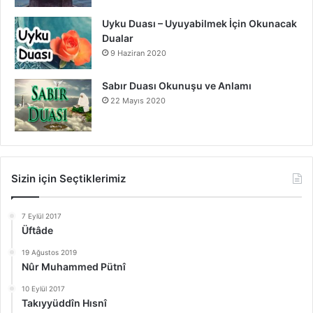
Uyku Duası – Uyuyabilmek İçin Okunacak
Dualar
9 Haziran 2020
Sabır Duası Okunuşu ve Anlamı
22 Mayıs 2020
Sizin için Seçtiklerimiz
7 Eylül 2017
Üftâde
19 Ağustos 2019
Nûr Muhammed Pütnî
10 Eylül 2017
Takıyyüddîn Hısnî