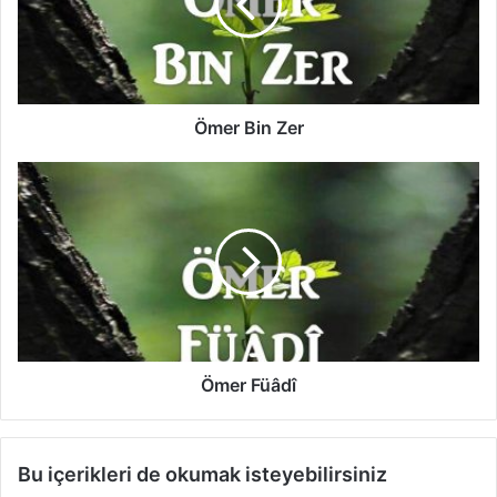
B
i
n
Z
e
r
Ömer Bin Zer
Ö
m
e
r
F
ü
â
d
î
Ömer Füâdî
Bu içerikleri de okumak isteyebilirsiniz