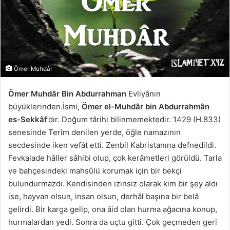
Ömer Muhdâr
Ömer Muhdâr Bin Abdurrahman
Evliyânın
büyüklerinden.İsmi,
Ömer el-Muhdâr bin Abdurrahmân
es-Sekkâf
’dır. Doğum târihi bilinmemektedir. 1429 (H.833)
senesinde Terîm denilen yerde, öğle namazının
secdesinde iken vefât etti. Zenbil Kabristanına defnedildi.
Fevkalade hâller sâhibi olup, çok kerâmetleri görüldü. Tarla
ve bahçesindeki mahsûlü korumak için bir bekçi
bulundurmazdı. Kendisinden izinsiz olarak kim bir şey aldı
ise, hayvan olsun, insan olsun, derhâl başına bir belâ
gelirdi. Bir karga gelip, ona âid olan hurma ağacına konup,
hurmalardan yedi. Sonra da uçtu gitti. Çok geçmeden geri