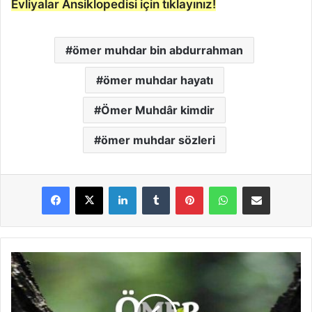
Evliyalar Ansiklopedisi için tıklayınız!
ömer muhdar bin abdurrahman
ömer muhdar hayatı
Ömer Muhdâr kimdir
ömer muhdar sözleri
LinkedIn
Tumblr
Pinterest
WhatsApp
E-Posta ile paylaş
Ö
m
e
r