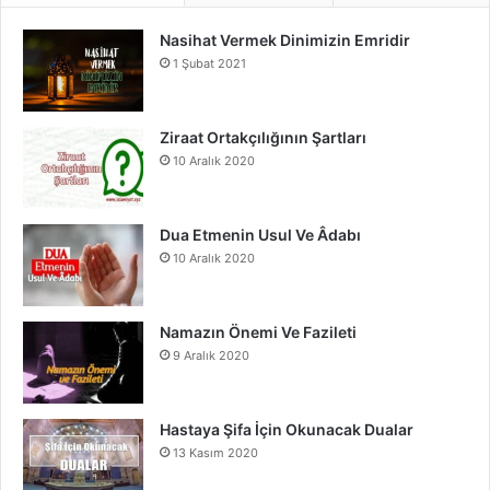
Nasihat Vermek Dinimizin Emridir
b
u
a
1 Şubat 2021
o
b
g
o
e
r
Ziraat Ortakçılığının Şartları
10 Aralık 2020
k
a
m
Dua Etmenin Usul Ve Âdabı
10 Aralık 2020
Namazın Önemi Ve Fazileti
9 Aralık 2020
Hastaya Şifa İçin Okunacak Dualar
13 Kasım 2020