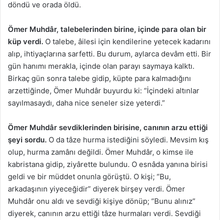
döndü ve orada öldü.
Ömer Muhdâr, talebelerinden birine, içinde para olan bir
küp verdi.
O talebe, âilesi için kendilerine yetecek kadarını
alıp, ihtiyaçlarına sarfetti. Bu durum, aylarca devâm etti. Bir
gün hanımı merakla, içinde olan parayı saymaya kalktı.
Birkaç gün sonra talebe gidip, küpte para kalmadığını
arzettiğinde, Ömer Muhdâr buyurdu ki: “İçindeki altınlar
sayılmasaydı, daha nice seneler size yeterdi.”
Ömer Muhdâr sevdiklerinden birisine, canının arzu ettiği
şeyi sordu.
O da tâze hurma istediğini söyledi. Mevsim kış
olup, hurma zamânı değildi. Ömer Muhdâr, o kimse ile
kabristana gidip, ziyârette bulundu. O esnâda yanına birisi
geldi ve bir müddet onunla görüştü. O kişi; “Bu,
arkadaşının yiyeceğidir” diyerek birşey verdi. Ömer
Muhdâr onu aldı ve sevdiği kişiye dönüp; “Bunu alınız”
diyerek, canının arzu ettiği tâze hurmaları verdi. Sevdiği