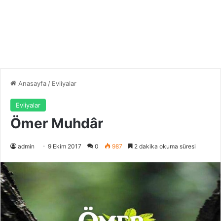
Anasayfa
/
Evliyalar
Evliyalar
Ömer Muhdâr
admin
9 Ekim 2017
0
987
2 dakika okuma süresi