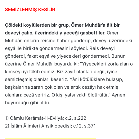
SEMİZLENMİŞ KESİLİR
Çöldeki köylülerden bir grup, Ömer Muhdâr’a âit bir
deveyi çalıp, üzerindeki yiyeceği gasbettiler.
Ömer
Muhdâr, onların reisine haber gönderip, deveyi üzerindeki
eşyâ ile birlikte göndermesini söyledi. Reis deveyi
gönderdi, fakat eşyâ ve yiyecekleri göndermedi. Bunun
üzerine Ömer Muhdâr buyurdu ki: “Yiyecekleri zorla alan o
kimseyi iyi tâkib ediniz. Biz zayıf olanları değil, iyice
semizleşmiş olanları keseriz. Yâni kötülüklere bulaşıp,
başkalarına zararı çok olan ve artık cezâyı hak etmiş
olanlara cezâ veririz. O kişi yatsı vakti öldürülür.” Aynen
buyurduğu gibi oldu.
1) Câmiu Kerâmât-il-Evliyâ; c.2, s.222
2) İslâm Âlimleri Ansiklopedisi; c.12, s.371