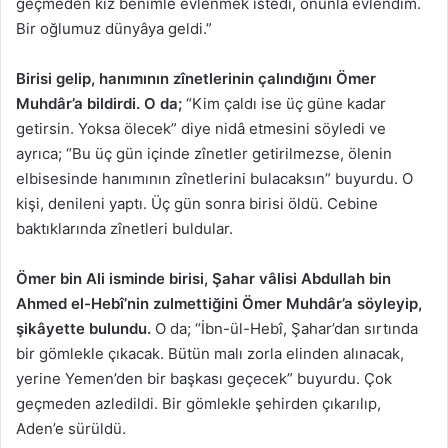
geçmeden kız benimle evlenmek istedi, onunla evlendim.
Bir oğlumuz dünyâya geldi.”
Birisi gelip, hanımının zînetlerinin çalındığını Ömer
Muhdâr’a bildirdi. O da;
“Kim çaldı ise üç güne kadar
getirsin. Yoksa ölecek” diye nidâ etmesini söyledi ve
ayrıca; “Bu üç gün içinde zînetler getirilmezse, ölenin
elbisesinde hanımının zînetlerini bulacaksın” buyurdu. O
kişi, denileni yaptı. Üç gün sonra birisi öldü. Cebine
baktıklarında zînetleri buldular.
Ömer bin Ali isminde birisi, Şahar vâlisi Abdullah bin
Ahmed el-Hebî’nin zulmettiğini Ömer Muhdâr’a söyleyip,
şikâyette bulundu.
O da; “İbn-ül-Hebî, Şahar’dan sırtında
bir gömlekle çıkacak. Bütün malı zorla elinden alınacak,
yerine Yemen’den bir başkası geçecek” buyurdu. Çok
geçmeden azledildi. Bir gömlekle şehirden çıkarılıp,
Aden’e sürüldü.