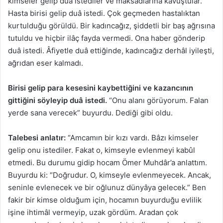
kimseler gelip duâ istediler ve maksadlarına kavuştular.
Hasta birisi gelip duâ istedi. Çok geçmeden hastalıktan
kurtulduğu görüldü. Bir kadıncağız, şiddetli bir baş ağrısına
tutuldu ve hiçbir ilâç fayda vermedi. Ona haber gönderip
duâ istedi. Âfiyetle duâ ettiğinde, kadıncağız derhâl iyileşti,
ağrıdan eser kalmadı.
Birisi gelip para kesesini kaybettiğini ve kazancının
gittiğini söyleyip duâ istedi.
“Onu alanı görüyorum. Falan
yerde sana verecek” buyurdu. Dediği gibi oldu.
Talebesi anlatır:
“Amcamın bir kızı vardı. Bâzı kimseler
gelip onu istediler. Fakat o, kimseyle evlenmeyi kabûl
etmedi. Bu durumu gidip hocam Ömer Muhdâr’a anlattım.
Buyurdu ki: “Doğrudur. O, kimseyle evlenmeyecek. Ancak,
seninle evlenecek ve bir oğlunuz dünyâya gelecek.” Ben
fakir bir kimse olduğum için, hocamın buyurduğu evlilik
işine ihtimâl vermeyip, uzak gördüm. Aradan çok