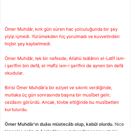
Ömer Muhdâr, kırk gün süren hac yolculuğunda bir şey
yiyip içmedi. Yürümekden hiç yorulmadı ve kuvvetinden
hiçbir şey kaybetmedi.
Ömer Muhdâr, tek bir nefesde, Allahü teâlânın el-Latîf ism-
i şerîfini bin defâ, el-Hafîz ism-i şerîfini de aynen bin defâ
okudular.
Birisi Ömer Muhdâr’a bir eziyet ve sıkıntı verdiğinde,
mutlaka üç gün sonrasında başına bir musîbet gelir,
cezâsını görürdü. Ancak, tövbe ettiğinde bu musîbetten
kurtulurdu.
Ömer Muhdâr’ın duâsı müstecâb olup, kabûl olurdu.
Nice