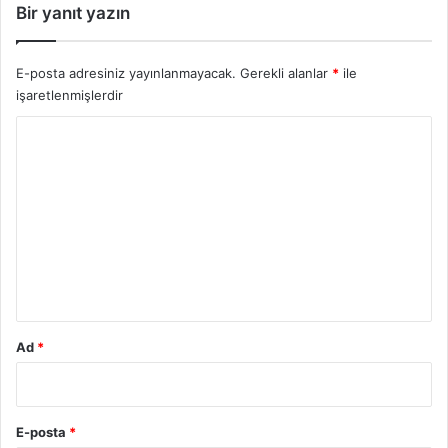
Bir yanıt yazın
E-posta adresiniz yayınlanmayacak.
Gerekli alanlar
*
ile
işaretlenmişlerdir
Y
o
r
u
m
*
Ad
*
E-posta
*