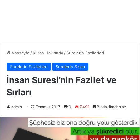
Anasayfa
/
Kuran Hakkında
/
Surelerin Faziletleri
Surelerin Faziletleri
Surelerin Sırları
İnsan Suresi’nin Fazilet ve
Sırları
admin
27 Temmuz 2017
0
7.492
Bir dakikadan az