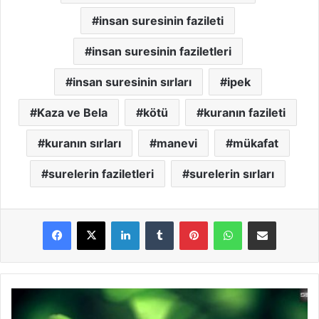
insan suresinin fazileti
insan suresinin faziletleri
insan suresinin sırları
ipek
Kaza ve Bela
kötü
kuranın fazileti
kuranın sırları
manevi
mükafat
surelerin faziletleri
surelerin sırları
LinkedIn
Tumblr
Pinterest
WhatsApp
E-Posta ile paylaş
M
ü