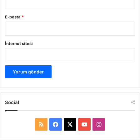
E-posta
*
İnternet sitesi
Social
R
F
X
Y
I
S
a
o
n