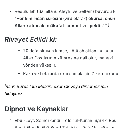
Resulullah (Sallallahü Aleyhi ve Sellem) buyurdu ki:
“
Her kim İnsan suresini
(vird olarak)
okursa, onun
Allah katındaki mükafatı cennet ve ipektir.”
(1)
Rivayet Edildi ki:
70 defa okuyan kimse, kötü ahlaktan kurtulur.
Allah Dostlarının zümresine nail olur, manevi
yönden yükselir.
Kaza ve belalardan korunmak için 7 kere okunur.
İnsan Suresi’nin Mealini okumak veya dinlemek için
tıklayınız
Dipnot ve Kaynaklar
Ebûl-Leys Semerkandî, Tefsirul-Kur’ân, 6/347; Ebu
Suud Efendi, Ebû Suud Tefsiri (İrşâdü Aklis-Selim),