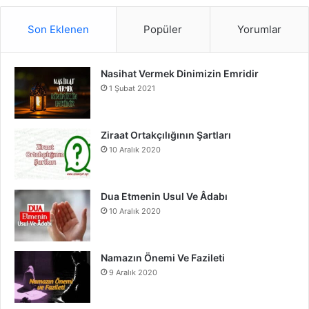
S
c
u
s
Son Eklenen
Popüler
Yorumlar
e
T
t
Nasihat Vermek Dinimizin Emridir
b
u
a
1 Şubat 2021
o
b
g
o
e
r
Ziraat Ortakçılığının Şartları
10 Aralık 2020
k
a
m
Dua Etmenin Usul Ve Âdabı
10 Aralık 2020
Namazın Önemi Ve Fazileti
9 Aralık 2020