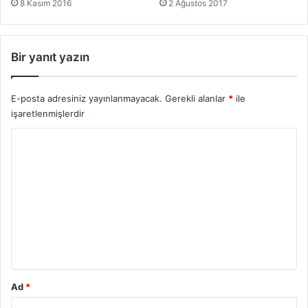
8 Kasım 2016
2 Ağustos 2017
Bir yanıt yazın
E-posta adresiniz yayınlanmayacak.
Gerekli alanlar
*
ile
işaretlenmişlerdir
Y
o
r
u
m
*
Ad
*