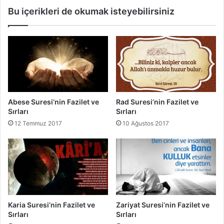
e
i
Bu içerikleri de okumak isteyebilirsiniz
t
’
v
n
e
i
S
n
ı
F
r
a
l
z
a
i
r
l
Abese Suresi’nin Fazilet ve
Rad Suresi’nin Fazilet ve
ı
e
Sırları
Sırları
t
12 Temmuz 2017
10 Ağustos 2017
v
e
S
ı
r
l
a
r
Karia Suresi’nin Fazilet ve
Zariyat Suresi’nin Fazilet ve
ı
Sırları
Sırları