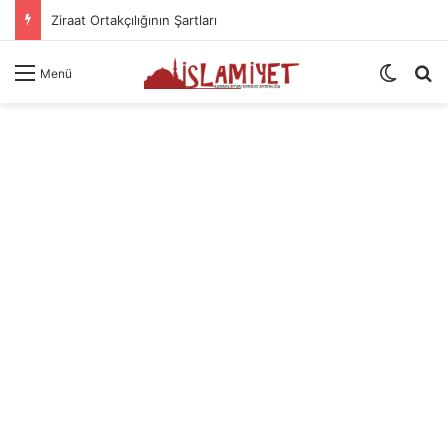
Ziraat Ortakçılığının Şartları
Dış gö
A
Menü