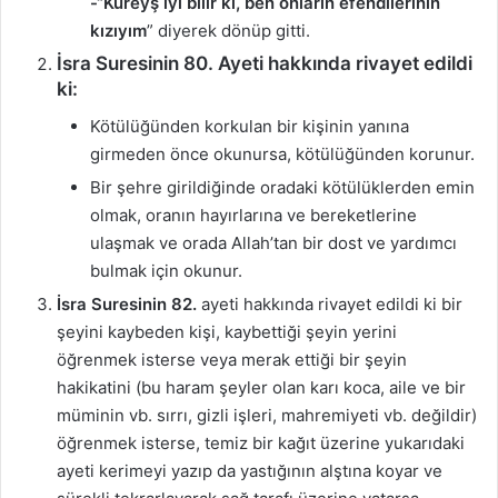
-“Kureyş iyi bilir ki, ben onların efendilerinin
kızıyım
” diyerek dönüp gitti.
İsra Suresinin 80.
Ayeti hakkında rivayet edildi
ki
:
Kötülüğünden korkulan bir kişinin yanına
girmeden önce okunursa, kötülüğünden korunur.
Bir şehre girildiğinde oradaki kötülüklerden emin
olmak, oranın hayırlarına ve bereketlerine
ulaşmak ve orada Allah’tan bir dost ve yardımcı
bulmak için okunur.
İsra Suresinin 82.
ayeti hakkında rivayet edildi ki bir
şeyini kaybeden kişi, kaybettiği şeyin yerini
öğrenmek isterse veya merak ettiği bir şeyin
hakikatini (bu haram şeyler olan karı koca, aile ve bir
müminin vb. sırrı, gizli işleri, mahremiyeti vb. değildir)
öğrenmek isterse, temiz bir kağıt üzerine yukarıdaki
ayeti kerimeyi yazıp da yastığının alştına koyar ve