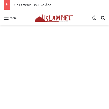
Dua Etmenin Usul Ve Âdabı
Dış gö
A
Menü