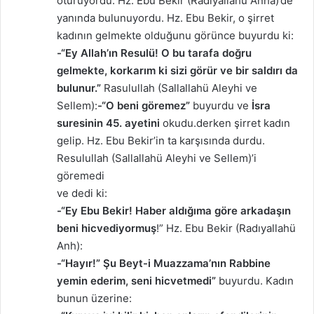
oturuyordu. Hz. Ebu Bekir (Radıyallahü Anha)’de
yanında bulunuyordu. Hz. Ebu Bekir, o şirret
kadının gelmekte olduğunu görünce buyurdu ki:
-“Ey Allah’ın Resulü! O bu tarafa doğru
gelmekte, korkarım ki sizi görür ve bir saldırı da
bulunur.”
Rasulullah (Sallallahü Aleyhi ve
Sellem):
-“O beni göremez”
buyurdu ve
İsra
suresinin 45. ayetini
okudu.derken şirret kadın
gelip. Hz. Ebu Bekir’in ta karşısında durdu.
Resulullah (Sallallahü Aleyhi ve Sellem)’i
göremedi
ve dedi ki:
-“Ey Ebu Bekir! Haber aldığıma göre arkadaşın
beni hicvediyormuş
!” Hz. Ebu Bekir (Radıyallahü
Anh):
-“Hayır!” Şu Beyt-i Muazzama’nın Rabbine
yemin ederim, seni hicvetmedi”
buyurdu. Kadın
bunun üzerine: