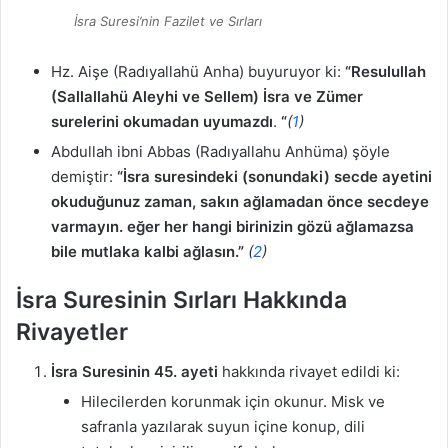
İsra Suresi’nin Fazilet ve Sırları
Hz. Aişe (Radıyallahü Anha) buyuruyor ki:
“Resulullah
(Sallallahü Aleyhi ve Sellem) İsra ve Zümer
surelerini okumadan uyumazdı
.
“
(
1
)
Abdullah ibni Abbas (Radıyallahu Anhüma) şöyle
demiştir:
“İsra suresindeki (sonundaki) secde ayetini
okuduğunuz zaman, sakın ağlamadan önce secdeye
varmayın. eğer her hangi birinizin gözü ağlamazsa
bile mutlaka kalbi ağlasın.”
(
2
)
İsra Suresinin Sırları Hakkında
Rivayetler
İsra Suresinin 45. ayeti
hakkında rivayet edildi ki:
Hilecilerden korunmak için okunur. Misk ve
safranla yazılarak suyun içine konup, dili