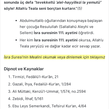
sonunda üç defa
“tevekkeltü ‘alel-hayyillezi la yemutü”
söyle! Allah’u Teala seni borçtan kurtarır.”
(5)
Abdulmuttalib oğullarından konuşmaya başlayan
her çocuğa Resulullah (Sallallahü Aleyhi ve
Sellem)
İsra suresinin 111. ayetini
öğretirdi.
Her kim
İsra suresinin 111. ayetini
okursa, Allah’u
Teala yeryüzü ve dağlar kadar ecir sevap yazar.
İsra Suresi’nin Mealini okumak veya dinlemek için tıklayınız
Dipnot ve Kaynaklar
Tirmizi, Fedâilü’l-Kur’ân, 21
Gazali, İhya, Fedailül-Kur’an, 1/284
Ali Müttaki, Kenzü’l-Ummal, 1/574, no.2594
Zebidi, İthaf, 5/161
Ebu Leys Semerkandi, Tefsirul Kur’an, 4/64