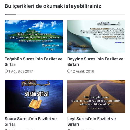
i
Bu içerikleri de okumak isteyebilirsiniz
n
F
a
z
i
l
e
t
v
Teğabün Suresi’nin Fazilet ve
Beyyine Suresi’nin Fazilet ve
e
Sırları
Sırları
S
1 Ağustos 2017
12 Aralık 2016
ı
r
l
a
r
ı
Şuara Suresi’nin Fazilet ve
Leyl Suresi’nin Fazilet ve
Sırları
Sırları