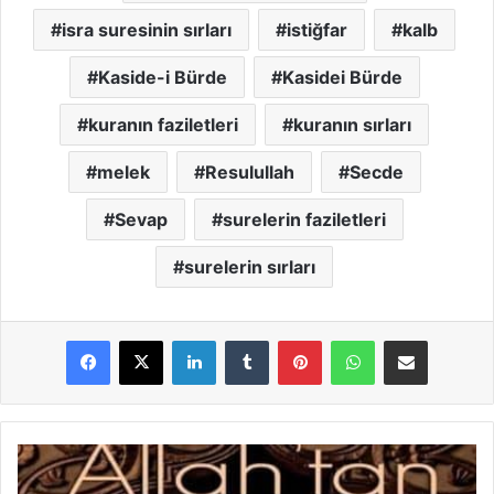
isra suresinin sırları
istiğfar
kalb
Kaside-i Bürde
Kasidei Bürde
kuranın faziletleri
kuranın sırları
melek
Resulullah
Secde
Sevap
surelerin faziletleri
surelerin sırları
LinkedIn
Tumblr
Pinterest
WhatsApp
E-Posta ile paylaş
K
e