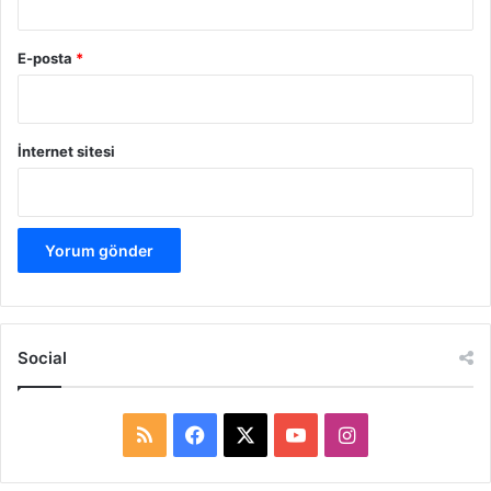
E-posta
*
İnternet sitesi
Social
R
F
X
Y
I
S
a
o
n