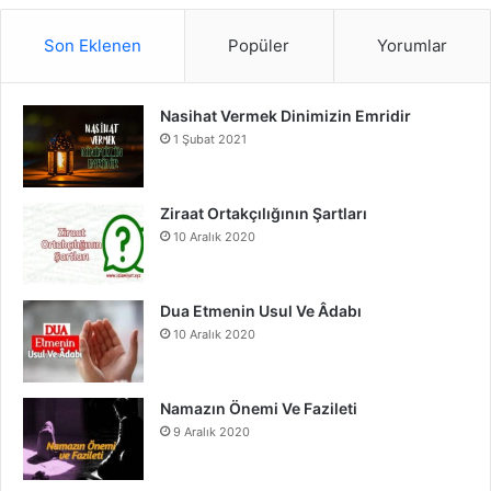
S
c
u
s
Son Eklenen
Popüler
Yorumlar
e
T
t
Nasihat Vermek Dinimizin Emridir
b
u
a
1 Şubat 2021
o
b
g
o
e
r
Ziraat Ortakçılığının Şartları
10 Aralık 2020
k
a
m
Dua Etmenin Usul Ve Âdabı
10 Aralık 2020
Namazın Önemi Ve Fazileti
9 Aralık 2020