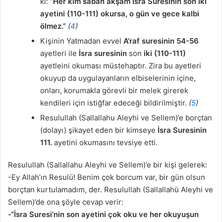
ki:
“Her kim sabah akşam İsra Suresinin son iki
ayetini (110-111) okursa, o gün ve gece kalbi
ölmez.”
(
4
)
Kişinin Yatmadan evvel
A’raf suresinin 54-56
ayetleri ile
İsra suresinin
son
iki (110-111)
ayetleini okuması müstehaptır. Zira bu ayetleri
okuyup da uygulayanların elbiselerinin içine,
onları, korumakla görevli bir melek girerek
kendileri için istiğfar edeceği bildirilmiştir.
(
5
)
Resulullah (Sallallahu Aleyhi ve Sellem)’e borçtan
(dolayı) şikayet eden bir kimseye
İsra Suresinin
111.
ayetini okumasını tevsiye etti.
Resulullah (Sallallahu Aleyhi ve Sellem)’e bir kişi gelerek:
-Ey Allah’ın Resulü! Benim çok borcum var, bir gün olsun
borçtan kurtulamadım, der. Resulullah (Sallallahü Aleyhi ve
Sellem)’de ona şöyle cevap verir:
-“İsra Suresi’nin son ayetini çok oku ve her okuyuşun