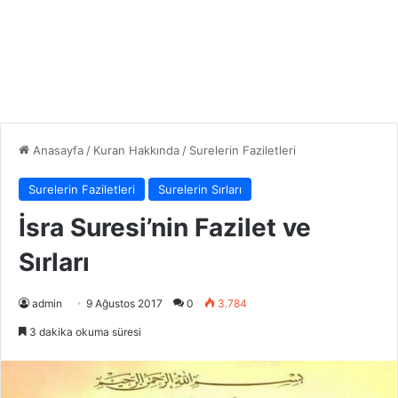
Anasayfa
/
Kuran Hakkında
/
Surelerin Faziletleri
Surelerin Faziletleri
Surelerin Sırları
İsra Suresi’nin Fazilet ve
Sırları
admin
9 Ağustos 2017
0
3.784
3 dakika okuma süresi