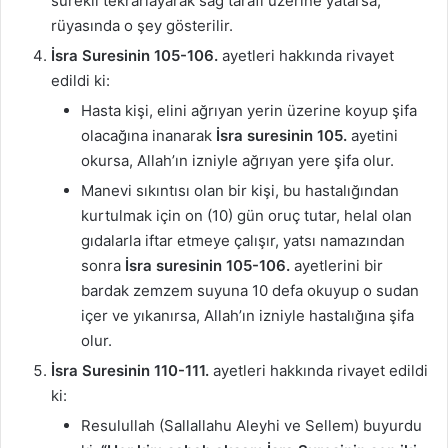
sürekli tekrarlayarak sağ tarafı üzerine yatarsa,
rüyasında o şey gösterilir.
İsra Suresinin 105-106.
ayetleri hakkında rivayet
edildi ki:
Hasta kişi, elini ağrıyan yerin üzerine koyup şifa
olacağına inanarak
İsra suresinin 105.
ayetini
okursa, Allah’ın izniyle ağrıyan yere şifa olur.
Manevi sıkıntısı olan bir kişi, bu hastalığından
kurtulmak için on (10) gün oruç tutar, helal olan
gıdalarla iftar etmeye çalışır, yatsı namazından
sonra
İsra suresinin 105-106.
ayetlerini bir
bardak zemzem suyuna 10 defa okuyup o sudan
içer ve yıkanırsa, Allah’ın izniyle hastalığına şifa
olur.
İsra Suresinin 110-111.
ayetleri hakkında rivayet edildi
ki:
Resulullah (Sallallahu Aleyhi ve Sellem) buyurdu