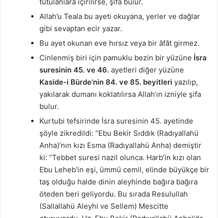
tutulanlara içirilirse, şifa bulur.
Allah’u Teala bu ayeti okuyana, yerler ve dağlar
gibi sevaptan ecir yazar.
Bu ayet okunan eve hırsız veya bir âfât girmez.
Cinlenmiş biri için pamuklu bezin bir yüzüne
İsra
suresinin 45. ve 46.
ayetleri diğer yüzüne
Kaside-i Bürde’nin 84. ve 85. beyitleri
yazılıp,
yakılarak dumanı koklatılırsa Allah’ın izniyle şifa
bulur.
Kurtubi tefsirinde İsra suresinin 45. ayetinde
şöyle zikredildi: “Ebu Bekir Sıddık (Radıyallahü
Anha)’nın kızı Esma (Radıyallahü Anha) demiştir
ki: “Tebbet suresi nazil olunca. Harb’in kızı olan
Ebu Leheb’in eşi, ümmü cemil, elinde büyükçe bir
taş olduğu halde dinin aleyhinde bağıra bağıra
öteden beri geliyordu. Bu sırada Resulullah
(Sallallahü Aleyhi ve Sellem) Mescitte