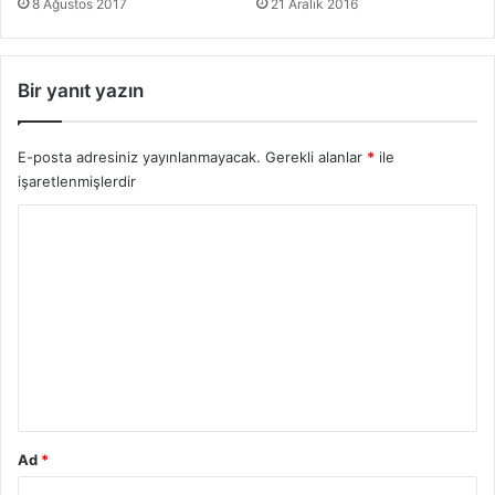
8 Ağustos 2017
21 Aralık 2016
Bir yanıt yazın
E-posta adresiniz yayınlanmayacak.
Gerekli alanlar
*
ile
işaretlenmişlerdir
Y
o
r
u
m
*
Ad
*