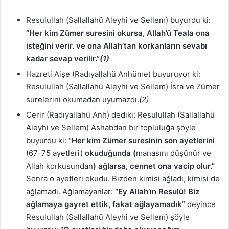
Resulullah (Sallallahü Aleyhi ve Sellem) buyurdu ki:
“Her kim Zümer suresini okursa, Allah’ü Teala ona
isteğini verir. ve ona Allah’tan korkanların sevabı
kadar sevap verilir.”
(1)
Hazreti Aişe (Radıyallahü Anhüme) buyuruyor ki:
Resulullah (Sallallahü Aleyhi ve Sellem) İsra ve Zümer
surelerini okumadan uyumazdı.
(2)
Cerir (Radıyallahü Anh) dediki: Resulullah (Sallallahü
Aleyhi ve Sellem) Ashabdan bir topluluğa şöyle
buyurdu ki: “
Her kim Zümer suresinin son ayetlerini
(67-75 ayetleri)
okuduğunda (
manasını düşünür ve
Allah korkusundan
) ağlarsa, cennet ona vacip olur.”
Sonra o ayetleri okudu. Bizden kimisi ağladı, kimisi de
ağlamadı. Ağlamayanlar:
“Ey Allah’ın Resulü! Biz
ağlamaya gayret ettik, fakat ağlayamadık
” deyince
Resulullah (Sallallahü Aleyhi ve Sellem) şöyle