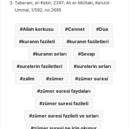
Taberani, el-Kebir, 2397; Ali el-Müttaki, Kenzül-
Ummal, 1/592, no.2695
Allah korkusu
Cennet
Dua
kuranın fazileti
kuranın faziletleri
kuranın sırları
Sevap
surelerin faziletleri
surelerin sırları
zalim
zümer
zümer suresi
zümer suresi faydaları
zümer suresi fazileti
zümer suresi fazileti ve sırları
zümer suresi ne için okunur