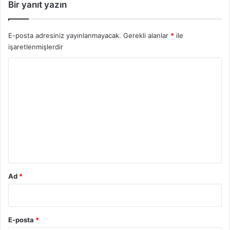
Bir yanıt yazın
E-posta adresiniz yayınlanmayacak.
Gerekli alanlar
*
ile
işaretlenmişlerdir
Y
o
r
u
m
*
Ad
*
E-posta
*