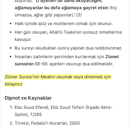
buyurdu:
“O ayetleri bir daha okuyacağım,
ağlamayanlar bu defa ağlamaya gayret etsin
(hiç
olmazsa, ağlar gibi yapsınlar).”
(3)
Halk içinde aziz ve muhterem olmak için okunur.
Her gün okuyan, Allah’ü Teala’nın sonsuz nimetlerine
kavuşur.
Bu sureyi okuduktan sonra yapılan dua reddolunmaz.
İnsanları zalimlerin şerrinden kurtarmak için
Zümet
suresinin
68-69. ayetleri okunup dua edilmelidir.
Zümer Suresi’nin Mealini okumak veya dinlemek için
tıklayınız
Dipnot ve Kaynaklar
Ebu Suud Efendi, Ebû Suud Tefsiri (İrşadü Aklis-
Selim), 7/265
Tirmizi, Fedailü’l-Kuran’an, 2920