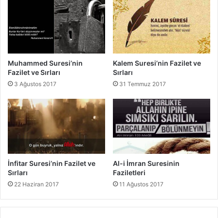
l
i
a
l
r
e
ı
t
v
e
Muhammed Suresi’nin
Kalem Suresi’nin Fazilet ve
S
Fazilet ve Sırları
Sırları
ı
3 Ağustos 2017
31 Temmuz 2017
r
l
a
r
ı
İnfitar Suresi’nin Fazilet ve
Al-i İmran Suresinin
Sırları
Faziletleri
22 Haziran 2017
11 Ağustos 2017