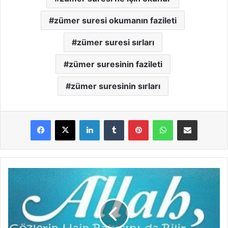
zümer suresi okumanın fazileti
zümer suresi sırları
zümer suresinin fazileti
zümer suresinin sırları
LinkedIn
Tumblr
Pinterest
WhatsApp
E-Posta ile paylaş
M
ü
m
i
n
S