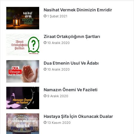
Nasihat Vermek Dinimizin Emridir
b
u
a
1 Şubat 2021
o
b
g
o
e
r
Ziraat Ortakçılığının Şartları
10 Aralık 2020
k
a
m
Dua Etmenin Usul Ve Âdabı
10 Aralık 2020
Namazın Önemi Ve Fazileti
9 Aralık 2020
Hastaya Şifa İçin Okunacak Dualar
13 Kasım 2020