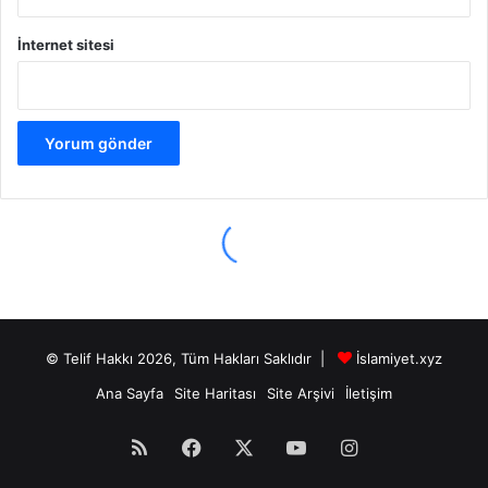
© Telif Hakkı 2026, Tüm Hakları Saklıdır |
İslamiyet.xyz
Ana Sayfa
Site Haritası
Site Arşivi
İletişim
RSS
Facebook
X
YouTube
Instagram