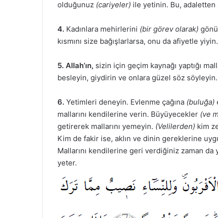
olduğunuz
(cariyeler)
ile yetinin. Bu, adalette
4.
Kadınlara mehirlerini
(bir görev olarak)
gönül
kısmını size bağışlarlarsa, onu da afiyetle yiyin.
5. Allah’ın,
sizin için geçim kaynağı yaptığı mall
besleyin, giydirin ve onlara güzel söz söyleyin.
6.
Yetimleri deneyin. Evlenme çağına
(buluğa)
e
mallarını kendilerine verin. Büyüyecekler
(ve m
getirerek mallarını yemeyin.
(Velilerden)
kim ze
Kim de fakir ise, aklın ve dinin gereklerine uy
Mallarını kendilerine geri verdiğiniz zaman da
yeter.