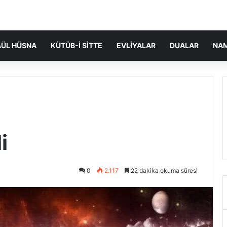
ÜL HÜSNA
KÜTÜB-I SITTE
EVLIYALAR
DUALAR
NA
i
0
2.117
22 dakika okuma süresi