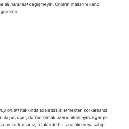
helâli haramla)
değişmeyin. Onların mallarını kendi
 günahtır.
enip onlar)
hakkında adaletsizlik etmekten korkarsanız,
n ikişer, üçer, dörder olmak üzere nikâhlayın. Eğer
(o
dan korkarsanız, o taktirde bir tane alın veya sahip