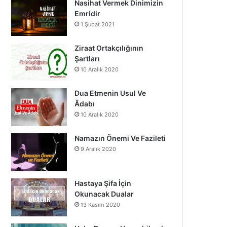
Nasihat Vermek Dinimizin
o
b
g
Emridir
1 Şubat 2021
o
e
r
k
a
Ziraat Ortakçılığının
Şartları
m
10 Aralık 2020
Dua Etmenin Usul Ve
Âdabı
10 Aralık 2020
Namazın Önemi Ve Fazileti
9 Aralık 2020
Hastaya Şifa İçin
Okunacak Dualar
13 Kasım 2020