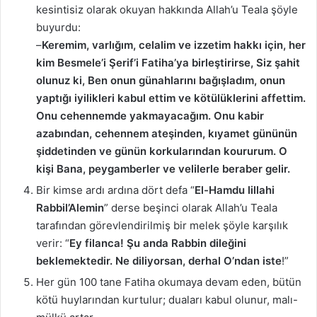
kesintisiz olarak okuyan hakkında Allah’u Teala şöyle
buyurdu:
–
Keremim, varlığım, celalim ve izzetim hakkı için, her
kim Besmele’i Şerif’i Fatiha’ya birleştirirse, Siz şahit
olunuz ki, Ben onun günahlarını bağışladım, onun
yaptığı iyilikleri kabul ettim ve kötülüklerini affettim.
Onu cehennemde yakmayacağım. Onu kabir
azabından, cehennem ateşinden, kıyamet gününün
şiddetinden ve günün korkularından koururum. O
kişi Bana, peygamberler ve velilerle beraber gelir.
Bir kimse ardı ardına dört defa “
El-Hamdu lillahi
Rabbil’Alemin
” derse beşinci olarak Allah’u Teala
tarafından görevlendirilmiş bir melek şöyle karşılık
verir: “
Ey filanca! Şu anda Rabbin dileğini
beklemektedir. Ne diliyorsan, derhal O’ndan iste
!”
Her gün 100 tane Fatiha okumaya devam eden, bütün
kötü huylarından kurtulur; duaları kabul olunur, malı-