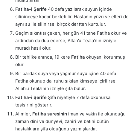
mülkü artar
Fatiha-i Şerife
40 defa yazılarak suyun içinde
silininceye kadar bekletiilir. Hastanın yüzü ve elleri de
aynı su ile silinirse, birçok dertten kurtulur.
Geçim sıkıntısı çeken, her gün 41 tane Fatiha okur ve
ardından da dua ederse, Allah’u Teala’nın izniyle
muradı hasıl olur.
Bir tehlike anında, 19 kere
Fatiha
okuyan, korunmuş
olur
Bir bardak suya veya yağmur suyu içine 40 defa
Fatiha okunup da, ruhu sıkılan kimseye içirilirse,
Allah’u Teala’nın izniyle şifa bulur.
Fatiha-i Şerife
Şifa niyetiyle 7 defa okunursa,
tesisirini gösterir.
Alimler,
Fatiha suresinin
iman ve yakin ile okunduğu
zaman dini ve dünyevi, zahiri ve batıni bütün
hastalıklara şifa olduğunu yazmışlardır.