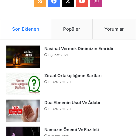
R
F
X
Y
I
S
a
o
n
S
c
u
s
Son Eklenen
Popüler
Yorumlar
e
T
t
Nasihat Vermek Dinimizin Emridir
b
u
a
1 Şubat 2021
o
b
g
o
e
r
Ziraat Ortakçılığının Şartları
10 Aralık 2020
k
a
m
Dua Etmenin Usul Ve Âdabı
10 Aralık 2020
Namazın Önemi Ve Fazileti
9 Aralık 2020