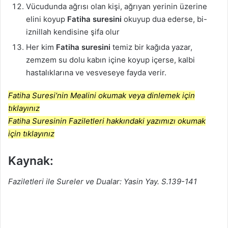
Vücudunda ağrısı olan kişi, ağrıyan yerinin üzerine
elini koyup
Fatiha suresini
okuyup dua ederse, bi-
iznillah kendisine şifa olur
Her kim
Fatiha suresini
temiz bir kağıda yazar,
zemzem su dolu kabın içine koyup içerse, kalbi
hastalıklarına ve vesveseye fayda verir.
Fatiha Suresi’nin Mealini okumak veya dinlemek için
tıklayınız
Fatiha Suresinin Faziletleri hakkındaki yazımızı okumak
için tıklayınız
Kaynak:
Faziletleri ile Sureler ve Dualar: Yasin Yay. S.139-141