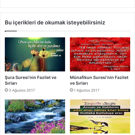
e
s
t
i
i
n
Bu içerikleri de okumak isteyebilirsiniz
H
i
a
n
k
F
k
a
ı
z
n
i
d
l
a
e
H
t
Şura Suresi’nin Fazilet ve
Münafikun Suresi’nin Fazilet
a
l
Sırları
ve Sırları
d
e
3 Ağustos 2017
1 Ağustos 2017
i
r
s
i
i
Ş
e
r
i