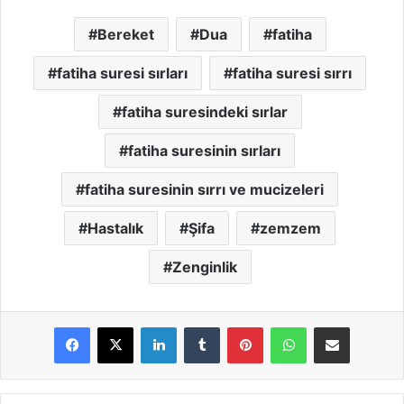
Bereket
Dua
fatiha
fatiha suresi sırları
fatiha suresi sırrı
fatiha suresindeki sırlar
fatiha suresinin sırları
fatiha suresinin sırrı ve mucizeleri
Hastalık
Şifa
zemzem
Zenginlik
LinkedIn
Tumblr
Pinterest
WhatsApp
E-Posta ile paylaş