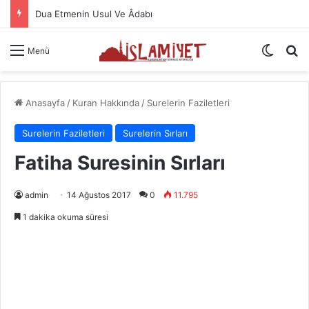
Dua Etmenin Usul Ve Âdabı
Dış gö
A
Menü
Anasayfa
/
Kuran Hakkında
/
Surelerin Faziletleri
Surelerin Faziletleri
Surelerin Sırları
Fatiha Suresinin Sırları
admin
14 Ağustos 2017
0
11.795
1 dakika okuma süresi