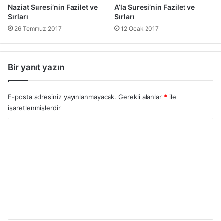
f
Naziat Suresi’nin Fazilet ve
A’la Suresi’nin Fazilet ve
l
Sırları
Sırları
e
26 Temmuz 2017
12 Ocak 2017
r
Bir yanıt yazın
E-posta adresiniz yayınlanmayacak.
Gerekli alanlar
*
ile
işaretlenmişlerdir
Y
o
r
u
m
*