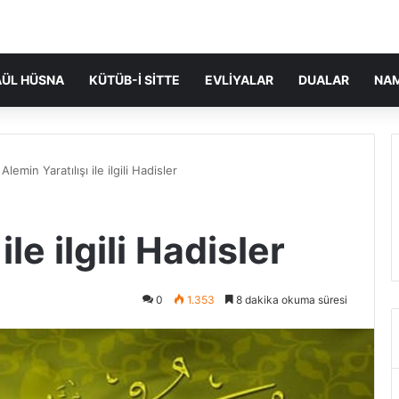
ÜL HÜSNA
KÜTÜB-I SITTE
EVLIYALAR
DUALAR
NA
Alemin Yaratılışı ile ilgili Hadisler
ile ilgili Hadisler
0
1.353
8 dakika okuma süresi