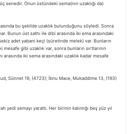
ş üç senedir. Onun üstündeki sema(nın uzaklığı da)
arasında bu şekilde uzaklık bulunduğunu söyledi. Sonra
var. Bunun üst sathı ile dibi arasında iki ema arasındaki
kiz adet yabani keçi (süretinde melek) var. Bunların
ki mesafe gibi uzaklık var, sonra bunların sırtlarının
ısmı arasında iki sema arasındaki uzaklık kadar mesafe
avud, Sünnet 19, (4723); İbnu Mace, Mukaddime 13, (193)
h yedi semayı yarattı. Her birinin kalınlığı beş yüz yıl