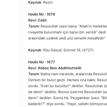
Kaynak:
Rezin
Hadis No : 1676
Ravi: Cabir
Tanım:
Resulullah (sav) bana: “Allah’ın melekle
rivayette bulunmam için bana izin verildi” dedi
arasındaki uzaklık yedi yüz senelik mesafedir”
Kaynak:
Ebu Davud, Sünnet 19, (4727)
Hadis No : 1677
Ravi: Abbas İbnu Abdilmuttalib
Tanım:
Batha nam mevkide, aralarında Resulull
Derken bir bulut geçti. Herkes ona baktı. Resulu
sordu. “Evet bu buluttur!” dediler. Resulullah 
de denir” dediler. Bunun üzerine Resulullah (s
denir” dediler. Sonra Hz. Peygamber (sav): “Bi
kadardır?” diye sordu. “Hayır, vallahi bilmiyoruz