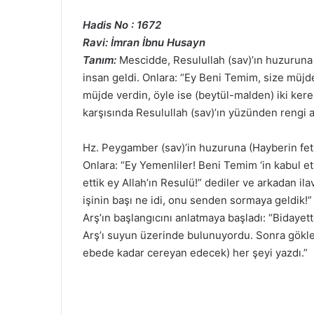
Hadis No : 1672
Ravi: İmran İbnu Husayn
Tanım:
Mescidde, Resulullah (sav)’ın huzuruna
insan geldi. Onlara: “Ey Beni Temim, size müjd
müjde verdin, öyle ise (beytül-malden) iki kere
karşısında Resulullah (sav)’ın yüzünden rengi at
Hz. Peygamber (sav)’in huzuruna (Hayberin fethi
Onlara: “Ey Yemenliler! Beni Temim ‘in kabul et
ettik ey Allah’ın Resulü!” dediler ve arkadan ila
işinin başı ne idi, onu senden sormaya geldik!”
Arş’ın başlangıcını anlatmaya başladı: “Bidayet
Arş’ı suyun üzerinde bulunuyordu. Sonra gökler
ebede kadar cereyan edecek) her şeyi yazdı.”