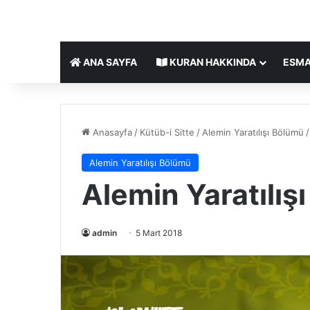
ANA SAYFA
KURAN HAKKINDA
ESMA
Anasayfa
/
Kütüb-i Sitte
/
Alemin Yaratılışı Bölümü
/
Alemin Yaratılışı Bölümü
Alemin Yaratılışı 
admin
5 Mart 2018