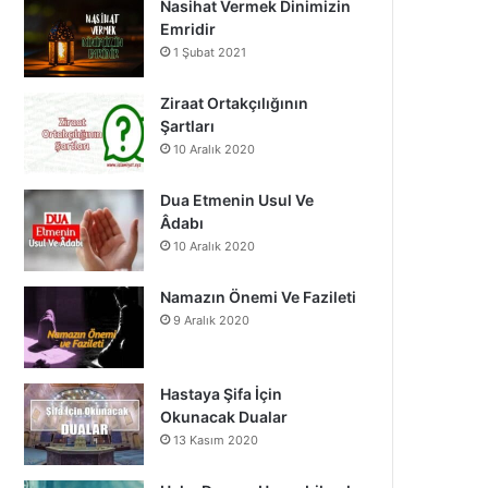
Nasihat Vermek Dinimizin
o
b
g
Emridir
1 Şubat 2021
o
e
r
k
a
Ziraat Ortakçılığının
Şartları
m
10 Aralık 2020
Dua Etmenin Usul Ve
Âdabı
10 Aralık 2020
Namazın Önemi Ve Fazileti
9 Aralık 2020
Hastaya Şifa İçin
Okunacak Dualar
13 Kasım 2020