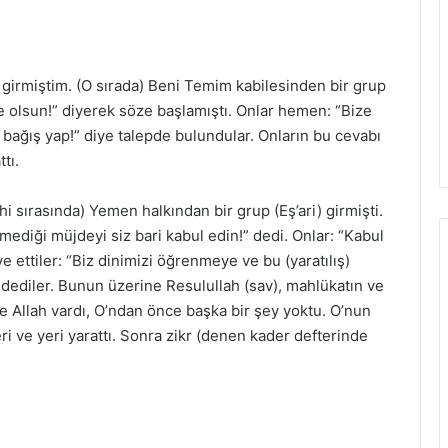
 girmiştim. (O sırada) Beni Temim kabilesinden bir grup
e olsun!” diyerek söze başlamıştı. Onlar hemen: “Bize
 bağış yap!” diye talepde bulundular. Onların bu cevabı
tı.
 sırasında) Yemen halkından bir grup (Eş’ari) girmişti.
mediği müjdeyi siz bari kabul edin!” dedi. Onlar: “Kabul
ve ettiler: “Biz dinimizi öğrenmeye ve bu (yaratılış)
 dediler. Bunun üzerine Resulullah (sav), mahlükatın ve
te Allah vardı, O’ndan önce başka bir şey yoktu. O’nun
i ve yeri yarattı. Sonra zikr (denen kader defterinde