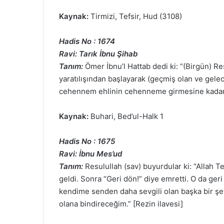
Kaynak:
Tirmizi, Tefsir, Hud (3108)
Hadis No : 1674
Ravi: Tarık İbnu Şihab
Tanım:
Ömer İbnu’l Hattab dedi ki: “(Birgün) R
yaratılışından başlayarak (geçmiş olan ve gele
cehennem ehlinin cehenneme girmesine kadar an
Kaynak:
Buhari, Bed’ul-Halk 1
Hadis No : 1675
Ravi: İbnu Mes’ud
Tanım:
Resulullah (sav) buyurdular ki: “Allah Te
geldi. Sonra “Geri dön!” diye emretti. O da ger
kendime senden daha sevgili olan başka bir ş
olana bindireceğim.” [Rezin ilavesi]