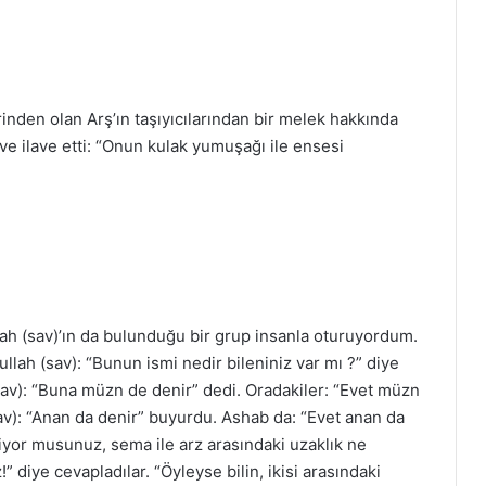
rinden olan Arş’ın taşıyıcılarından bir melek hakkında
 ve ilave etti: “Onun kulak yumuşağı ile ensesi
ah (sav)’ın da bulunduğu bir grup insanla oturuyordum.
llah (sav): “Bunun ismi nedir bileniniz var mı ?” diye
(sav): “Buna müzn de denir” dedi. Oradakiler: “Evet müzn
av): “Anan da denir” buyurdu. Ashab da: “Evet anan da
liyor musunuz, sema ile arz arasındaki uzaklık ne
!” diye cevapladılar. “Öyleyse bilin, ikisi arasındaki