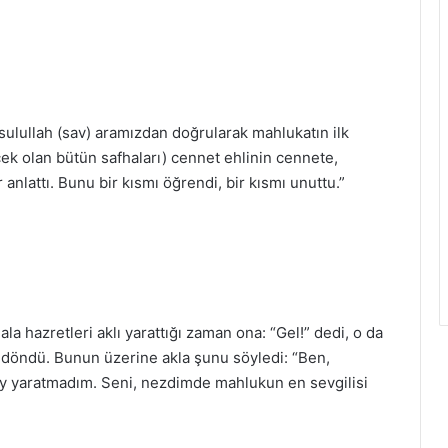
esulullah (sav) aramızdan doğrularak mahlukatın ilk
cek olan bütün safhaları) cennet ehlinin cennete,
lattı. Bunu bir kısmı öğrendi, bir kısmı unuttu.”
ala hazretleri aklı yarattığı zaman ona: “Gel!” dedi, o da
i döndü. Bunun üzerine akla şunu söyledi: “Ben,
ey yaratmadım. Seni, nezdimde mahlukun en sevgilisi