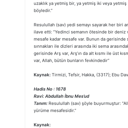
uzaklık ya yetmiş bir, ya yetmiş iki veya yetmi
böyledir.”
Resulullah (sav) yedi semayı sayarak her biri 
ilave etti: “Yedinci semanın ötesinde bir deniz 
mesafe kadar mesafe var. Bunun da gerisinde se
sınnakları ile dizleri arasında iki sema arasında
gerisinde Arş var, Arş’ın da alt kısmı ile üst k
var, Allah, bütün bunların fevkindedir”
Kaynak:
Tirmizi, Tefsir, Hakka, (3317); Ebu D
Hadis No : 1678
Ravi: Abdullah İbnu Mes’ud
Tanım:
Resulullah (sav) şöyle buyurmuştur: “Alla
yürüme mesafesidir.”
Kaynak: