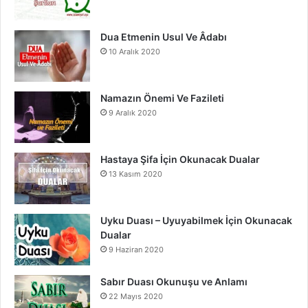
m
Dua Etmenin Usul Ve Âdabı
10 Aralık 2020
Namazın Önemi Ve Fazileti
9 Aralık 2020
Hastaya Şifa İçin Okunacak Dualar
13 Kasım 2020
Uyku Duası – Uyuyabilmek İçin Okunacak
Dualar
9 Haziran 2020
Sabır Duası Okunuşu ve Anlamı
22 Mayıs 2020