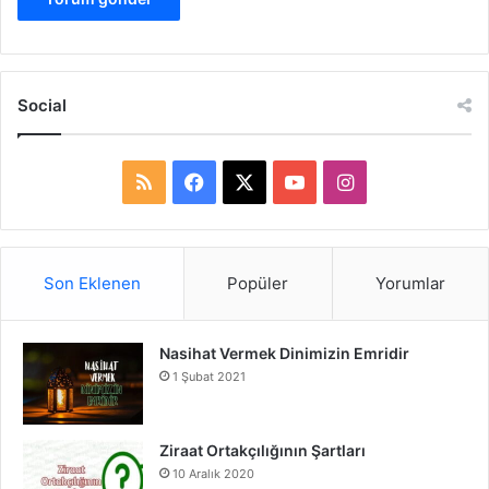
Social
R
F
X
Y
I
S
a
o
n
S
c
u
s
Son Eklenen
Popüler
Yorumlar
e
T
t
Nasihat Vermek Dinimizin Emridir
b
u
a
1 Şubat 2021
o
b
g
o
e
r
Ziraat Ortakçılığının Şartları
10 Aralık 2020
k
a