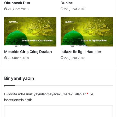
r
Okunacak Dua
Duaları
ü
21 Şubat 2018
22 Şubat 2018
n
ü
ş
ü
)
Mescide Giriş Çıkış Duaları
İstiaze ile ilgili Hadisler
22 Şubat 2018
22 Şubat 2018
Bir yanıt yazın
E-posta adresiniz yayınlanmayacak.
Gerekli alanlar
*
ile
işaretlenmişlerdir
Y
o