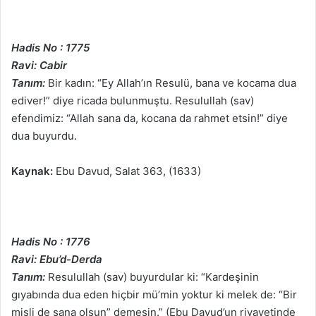
Hadis No : 1775
Ravi: Cabir
Tanım:
Bir kadın: “Ey Allah’ın Resulü, bana ve kocama dua
ediver!” diye ricada bulunmuştu. Resulullah (sav)
efendimiz: “Allah sana da, kocana da rahmet etsin!” diye
dua buyurdu.
Kaynak:
Ebu Davud, Salat 363, (1633)
Hadis No : 1776
Ravi: Ebu’d-Derda
Tanım:
Resulullah (sav) buyurdular ki: “Kardeşinin
gıyabında dua eden hiçbir mü’min yoktur ki melek de: “Bir
misli de sana olsun” demesin.” (Ebu Davud’un rivayetinde