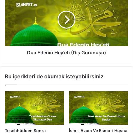
t
u
i
a
V
E
e
d
V
e
a
n
k
i
t
n
i
H
Dua Edenin Hey'eti (Dış Görünüşü)
e
y
'
Bu içerikleri de okumak isteyebilirsiniz
e
t
i
(
D
ı
ş
G
ö
Teşehhüdden Sonra
İsm-i Azam Ve Esma-i Hüsna