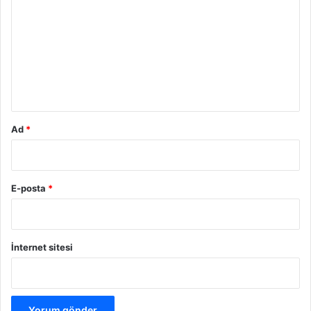
r
u
m
*
Ad
*
E-posta
*
İnternet sitesi