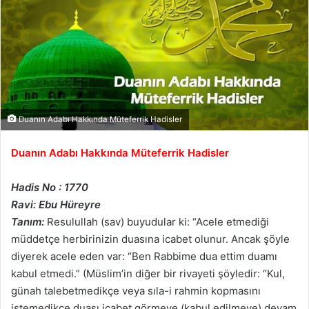
Duanın Adabı Hakkında Müteferrik Hadisler
Duanın Adabı Hakkında Müteferrik Hadisler
Hadis No : 1770
Ravi: Ebu Hüreyre
Tanım:
Resulullah (sav) buyudular ki: “Acele etmediği
müddetçe herbirinizin duasına icabet olunur. Ancak şöyle
diyerek acele eden var: “Ben Rabbime dua ettim duamı
kabul etmedi.” (Müslim’in diğer bir rivayeti şöyledir: “Kul,
günah talebetmedikçe veya sıla-i rahmin kopmasını
istemedikçe duası icabet görmeye (kabul edilmeye) devam