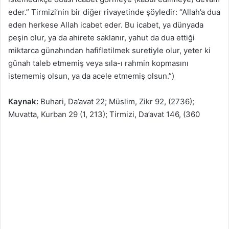
eder.” Tirmizi’nin bir diğer rivayetinde şöyledir: “Allah’a dua
eden herkese Allah icabet eder. Bu icabet, ya dünyada
peşin olur, ya da ahirete saklanır, yahut da dua ettiği
miktarca günahından hafifletilmek suretiyle olur, yeter ki
günah taleb etmemiş veya sıla-ı rahmin kopmasını
istememiş olsun, ya da acele etmemiş olsun.”)
Kaynak:
Buhari, Da’avat 22; Müslim, Zikr 92, (2736);
Muvatta, Kurban 29 (1, 213); Tirmizi, Da’avat 146, (360