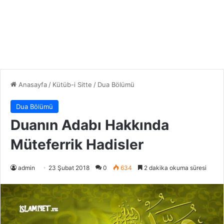
Anasayfa
/
Kütüb-i Sitte
/
Dua Bölümü
Dua Bölümü
Duanın Adabı Hakkında
Müteferrik Hadisler
admin
23 Şubat 2018
0
634
2 dakika okuma süresi