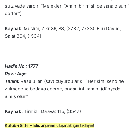
şu ziyade vardır: “Melekler: “Amin, bir misli de sana olsun!”
derler.”)
Kaynak:
Müslim, Zikr 86, 88, (2732, 2733); Ebu Davud,
Salat 364, (1534)
Hadis No : 1777
Ravi: Aişe
Tanım:
Resulullah (sav) buyurdular ki: “Her kim, kendine
zulmedene beddua ederse, ondan intikamını (dünyada)
almış olur.”
Kaynak:
Tirmizi, Da’avat 115, (3547)
Kütüb-i Sitte Hadis arşivine ulaşmak için tıklayın!