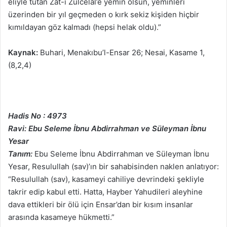
eliyle tutan Zat-ı Zülcelal’e yemin olsun, yeminleri
üzerinden bir yıl geçmeden o kırk sekiz kişiden hiçbir
kımıldayan göz kalmadı (hepsi helak oldu).”
Kaynak:
Buhari, Menakıbu’l-Ensar 26; Nesai, Kasame 1,
(8,2,4)
Hadis No : 4973
Ravi: Ebu Seleme İbnu Abdirrahman ve Süleyman İbnu
Yesar
Tanım:
Ebu Seleme İbnu Abdirrahman ve Süleyman İbnu
Yesar, Resulullah (sav)’ın bir sahabisinden naklen anlatıyor:
“Resulullah (sav), kasameyi cahiliye devrindeki şekliyle
takrir edip kabul etti. Hatta, Hayber Yahudileri aleyhine
dava ettikleri bir ölü için Ensar’dan bir kısım insanlar
arasında kasameye hükmetti.”