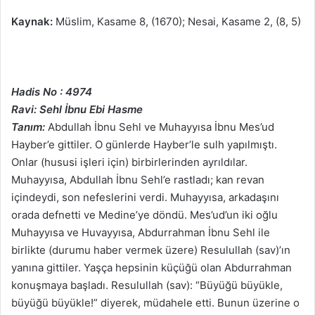
Kaynak:
Müslim, Kasame 8, (1670); Nesai, Kasame 2, (8, 5)
Hadis No : 4974
Ravi: Sehl İbnu Ebi Hasme
Tanım:
Abdullah İbnu Sehl ve Muhayyısa İbnu Mes’ud
Hayber’e gittiler. O günlerde Hayber’le sulh yapılmıştı.
Onlar (hususi işleri için) birbirlerinden ayrıldılar.
Muhayyısa, Abdullah İbnu Sehl’e rastladı; kan revan
içindeydi, son nefeslerini verdi. Muhayyısa, arkadaşını
orada defnetti ve Medine’ye döndü. Mes’ud’un iki oğlu
Muhayyısa ve Huvayyısa, Abdurrahman İbnu Sehl ile
birlikte (durumu haber vermek üzere) Resulullah (sav)’ın
yanına gittiler. Yaşça hepsinin küçüğü olan Abdurrahman
konuşmaya başladı. Resulullah (sav): “Büyüğü büyükle,
büyüğü büyükle!” diyerek, müdahele etti. Bunun üzerine o