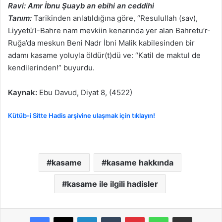
Ravi: Amr İbnu Şuayb an ebihi an ceddihi
Tanım:
Tarikinden anlatıldığına göre, “Resulullah (sav),
Liyyetü’l-Bahre nam mevkiin kenarında yer alan Bahretu’r-
Ruğa’da meskun Beni Nadr İbni Malik kabilesinden bir
adamı kasame yoluyla öldür(t)dü ve: “Katil de maktul de
kendilerinden!” buyurdu.
Kaynak:
Ebu Davud, Diyat 8, (4522)
Kütüb-i Sitte Hadis arşivine ulaşmak için tıklayın!
kasame
kasame hakkında
kasame ile ilgili hadisler
LinkedIn
Tumblr
Pinterest
WhatsApp
E-Posta ile paylaş