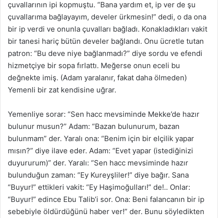
çuvallarının ipi kopmuştu. “Bana yardım et, ip ver de şu
çuvallarıma bağlayayım, develer ürkmesin!” dedi, o da ona
bir ip verdi ve onunla çuvalları bağladı. Konakladıkları vakit
bir tanesi hariç bütün develer bağlandı. Onu ücretle tutan
patron: “Bu deve niye bağlanmadı?” diye sordu ve efendi
hizmetçiye bir sopa fırlattı. Meğerse onun eceli bu
değnekte imiş. (Adam yaralanır, fakat daha ölmeden)
Yemenli bir zat kendisine uğrar.
Yemenliye sorar: “Sen hacc mevsiminde Mekke’de hazır
bulunur musun?” Adam: “Bazan bulunurum, bazan
bulunmam” der. Yaralı ona: “Benim için bir elçilik yapar
mısın?” diye ilave eder. Adam: “Evet yapar (istediğinizi
duyururum)” der. Yaralı: “Sen hacc mevsiminde hazır
bulunduğun zaman: “Ey Kureyşliler!” diye bağır. Sana
“Buyur!” ettikleri vakit: “Ey Haşimoğulları!” de!.. Onlar:
“Buyur!” edince Ebu Talib’i sor. Ona: Beni falancanın bir ip
sebebiyle öldürdüğünü haber ver!” der. Bunu söyledikten