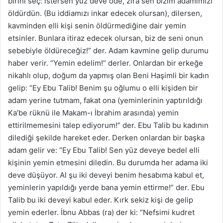
birini seç: istersen yüz deve öde, zira sen bizim adamımızı
öldürdün. (Bu iddiamızı inkar edecek olursan), dilersen,
kavminden elli kişi senin öldürmediğine dair yemin
etsinler. Bunlara itiraz edecek olursan, biz de seni onun
sebebiyle öldüreceğiz!” der. Adam kavmine gelip durumu
haber verir. “Yemin edelim!” derler. Onlardan bir erkeğe
nikahlı olup, doğum da yapmış olan Beni Haşimli bir kadın
gelip: “Ey Ebu Talib! Benim şu oğlumu o elli kişiden bir
adam yerine tutmam, fakat ona (yeminlerinin yaptırıldığı
Ka’be rüknü ile Makam-ı İbrahim arasında) yemin
ettirilmemesini talep ediyorum!” der. Ebu Talib bu kadının
dilediği şekilde hareket eder. Derken onlardan bir başka
adam gelir ve: “Ey Ebu Talib! Sen yüz deveye bedel elli
kişinin yemin etmesini diledin. Bu durumda her adama iki
deve düşüyor. Al şu iki deveyi benim hesabıma kabul et,
yeminlerin yapıldığı yerde bana yemin ettirme!” der. Ebu
Talib bu iki deveyi kabul eder. Kırk sekiz kişi de gelip
yemin ederler. İbnu Abbas (ra) der ki: “Nefsimi kudret