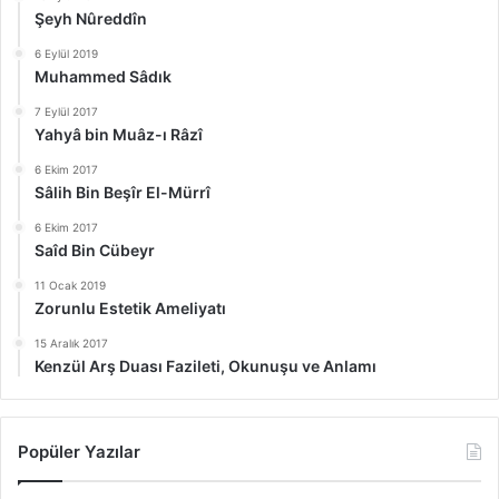
Şeyh Nûreddîn
6 Eylül 2019
Muhammed Sâdık
7 Eylül 2017
Yahyâ bin Muâz-ı Râzî
6 Ekim 2017
Sâlih Bin Beşîr El-Mürrî
6 Ekim 2017
Saîd Bin Cübeyr
11 Ocak 2019
Zorunlu Estetik Ameliyatı
15 Aralık 2017
Kenzül Arş Duası Fazileti, Okunuşu ve Anlamı
Popüler Yazılar