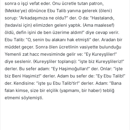
sonra o işçi vefat eder. Onu ücretle tutan patron,
(Mekke’ye) dönünce Ebu Talib yanına gelerek (öleni)
sorup: “Arkadaşımıza ne oldu?” der. O da: “Hastalandı,
(tedavisi için) elimizden geleni yaptık. (Ama maalesef)
öldü, defin işini de ben üzerime aldım!” diye cevap verir.
Ebu Talib: “O, senin bu alakanı hak etmişti” der. Aradan bir
müddet geçer. Sonra ölen ücretlinin vasiyette bulunduğu
Yemenli zat hacc mevsiminde gelir ve: “Ey KureyşIiler!”
diye seslenir. (Kureyşliler toplanıp): “işte biz Kureyşlileriz!”
derler. Bu sefer adam: “Ey Haşimoğulları!” der. Onlar: “işte
biz Beni Haşimiz!” derler. Adam bu sefer de: “Ey Ebu Talib!”
der. Kendisine: “işte şu Ebu Talib’tir!” derler. Adam: “Bana
falan kimse, size bir elçilik (yapmamı, bir haber) tebliğ
etmemi söylemişti.