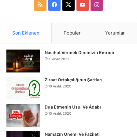
R
F
X
Y
I
S
a
o
n
S
c
u
s
Son Eklenen
Popüler
Yorumlar
e
T
t
Nasihat Vermek Dinimizin Emridir
b
u
a
1 Şubat 2021
o
b
g
o
e
r
Ziraat Ortakçılığının Şartları
10 Aralık 2020
k
a
m
Dua Etmenin Usul Ve Âdabı
10 Aralık 2020
Namazın Önemi Ve Fazileti