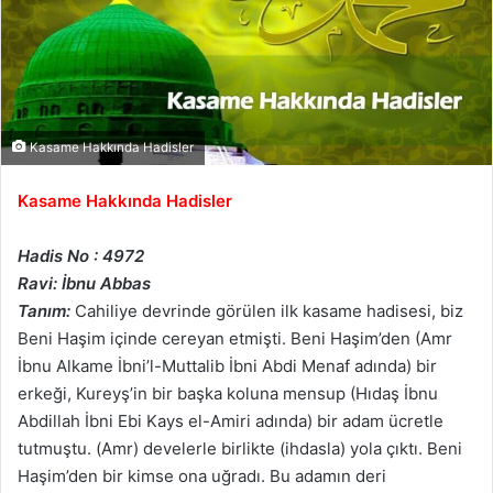
Kasame Hakkında Hadisler
Kasame Hakkında Hadisler
Hadis No : 4972
Ravi: İbnu Abbas
Tanım:
Cahiliye devrinde görülen ilk kasame hadisesi, biz
Beni Haşim içinde cereyan etmişti. Beni Haşim’den (Amr
İbnu Alkame İbni’l-Muttalib İbni Abdi Menaf adında) bir
erkeği, Kureyş’in bir başka koluna mensup (Hıdaş İbnu
Abdillah İbni Ebi Kays el-Amiri adında) bir adam ücretle
tutmuştu. (Amr) develerle birlikte (ihdasla) yola çıktı. Beni
Haşim’den bir kimse ona uğradı. Bu adamın deri