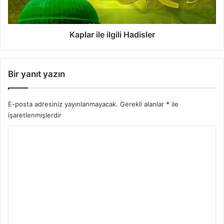
i
l
e
i
Kaplar ile ilgili Hadisler
l
g
i
Bir yanıt yazın
l
i
H
E-posta adresiniz yayınlanmayacak.
Gerekli alanlar
*
ile
a
işaretlenmişlerdir
d
i
Y
s
o
l
e
r
r
u
m
*