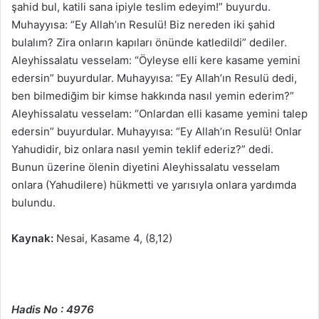
şahid bul, katili sana ipiyle teslim edeyim!” buyurdu.
Muhayyısa: “Ey Allah’ın Resulü! Biz nereden iki şahid
bulalım? Zira onların kapıları önünde katledildi” dediler.
Aleyhissalatu vesselam: “Öyleyse elli kere kasame yemini
edersin” buyurdular. Muhayyısa: “Ey Allah’ın Resulü dedi,
ben bilmediğim bir kimse hakkında nasıl yemin ederim?”
Aleyhissalatu vesselam: “Onlardan elli kasame yemini talep
edersin” buyurdular. Muhayyısa: “Ey Allah’ın Resulü! Onlar
Yahudidir, biz onlara nasıl yemin teklif ederiz?” dedi.
Bunun üzerine ölenin diyetini Aleyhissalatu vesselam
onlara (Yahudilere) hükmetti ve yarısıyla onlara yardımda
bulundu.
Kaynak:
Nesai, Kasame 4, (8,12)
Hadis No : 4976