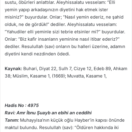
sustu, öbürleri anlattılar. Aleyhissalatu vesselam: “Elli
yemin yapıp arkadaşınızın diyetini hak etmek ister
misiniz?” buyurdular. Onlar; “Nasıl yemin ederiz, ne şahid
olduk, ne de gördük!” dediler. Aleyhissalatu vesselam:
“Yahudiler elli yeminle sizi tebrie etsinler mi?” buyurdular.
Onlar: “Biz kafir insanlann yeminine nasıl itibar ederiz?”
dediler. Resulullah (sav) onların bu halleri üzerine, adamın
diyetini kendi nezdinden ödedi.
Kaynak:
Buhari, Diyat 22, Sulh 7, Cizye 12, Edeb 89, Ahkam
38; Müslim, Kasame 1, (1669); Muvatta, Kasame 1,
Hadis No : 4975
Ravi: Amr İbnu Şuayb an ebihi an ceddihi
Tanım:
Muhayyisa’nın küçük oğlu Hayber’in kapısı önünde
maktul bulundu. Resulullah (sav): “Öldüren hakkında iki