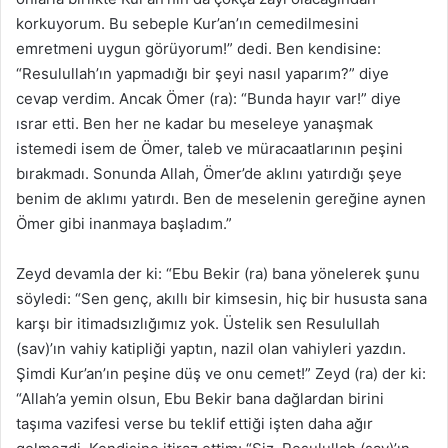
korkuyorum. Bu sebeple Kur’an’ın cemedilmesini
emretmeni uygun görüyorum!” dedi. Ben kendisine:
“Resulullah’ın yapmadığı bir şeyi nasıl yaparım?” diye
cevap verdim. Ancak Ömer (ra): “Bunda hayır var!” diye
ısrar etti. Ben her ne kadar bu meseleye yanaşmak
istemedi isem de Ömer, taleb ve müracaatlarının peşini
bırakmadı. Sonunda Allah, Ömer’de aklını yatırdığı şeye
benim de aklımı yatırdı. Ben de meselenin gereğine aynen
Ömer gibi inanmaya başladım.”
Zeyd devamla der ki: “Ebu Bekir (ra) bana yönelerek şunu
söyledi: “Sen genç, akıllı bir kimsesin, hiç bir hususta sana
karşı bir itimadsızlığımız yok. Üstelik sen Resulullah
(sav)’ın vahiy katipliği yaptın, nazil olan vahiyleri yazdın.
Şimdi Kur’an’ın peşine düş ve onu cemet!” Zeyd (ra) der ki:
“Allah’a yemin olsun, Ebu Bekir bana dağlardan birini
taşıma vazifesi verse bu teklif ettiği işten daha ağır