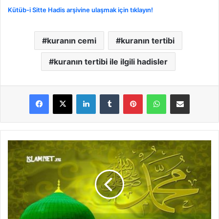
Kütüb-i Sitte Hadis arşivine ulaşmak için tıklayın!
kuranın cemi
kuranın tertibi
kuranın tertibi ile ilgili hadisler
LinkedIn
Tumblr
Pinterest
WhatsApp
E-Posta ile paylaş
K
u
r
a
n
'
ı
H