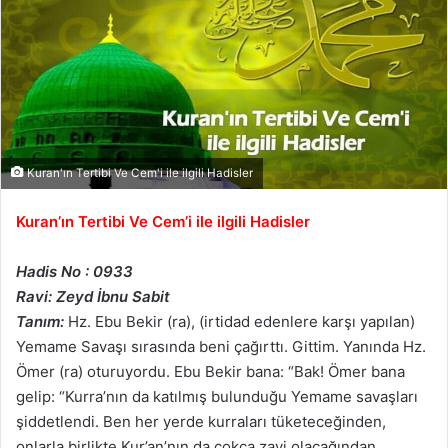
Kuran'ın Tertibi Ve Cem'i ile ilgili Hadisler
Kuran’ın Tertibi Ve Cem’i ile ilgili Hadisler
Hadis No : 0933
Ravi: Zeyd İbnu Sabit
Tanım:
Hz. Ebu Bekir (ra), (irtidad edenlere karşı yapılan)
Yemame Savaşı sırasında beni çağırttı. Gittim. Yanında Hz.
Ömer (ra) oturuyordu. Ebu Bekir bana: “Bak! Ömer bana
gelip: “Kurra’nın da katılmış bulunduğu Yemame savaşları
şiddetlendi. Ben her yerde kurraları tüketeceğinden,
onlarla birlikte Kur’an’nın da çokça zayi olacağından