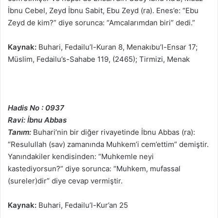
İbnu Cebel, Zeyd İbnu Sabit, Ebu Zeyd (ra). Enes’e: “Ebu
Zeyd de kim?” diye sorunca: “Amcalarımdan biri” dedi.”
Kaynak:
Buhari, Fedailu’l-Kuran 8, Menakıbu’l-Ensar 17;
Müslim, Fedailu’s-Sahabe 119, (2465); Tirmizi, Menak
Hadis No : 0937
Ravi: İbnu Abbas
Tanım:
Buhari’nin bir diğer rivayetinde İbnu Abbas (ra):
“Resulullah (sav) zamanında Muhkem’i cem’ettim” demiştir.
Yanındakiler kendisinden: “Muhkemle neyi
kastediyorsun?” diye sorunca: “Muhkem, mufassal
(sureler)dir” diye cevap vermiştir.
Kaynak:
Buhari, Fedailu’l-Kur’an 25