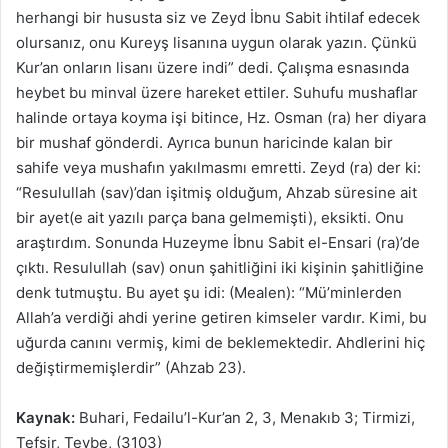
herhangi bir hususta siz ve Zeyd İbnu Sabit ihtilaf edecek
olursanız, onu Kureyş lisanına uygun olarak yazın. Çünkü
Kur’an onların lisanı üzere indi” dedi. Çalışma esnasında
heybet bu minval üzere hareket ettiler. Suhufu mushaflar
halinde ortaya koyma işi bitince, Hz. Osman (ra) her diyara
bir mushaf gönderdi. Ayrıca bunun haricinde kalan bir
sahife veya mushafın yakılmasmı emretti. Zeyd (ra) der ki:
“Resulullah (sav)’dan işitmiş olduğum, Ahzab süresine ait
bir ayet(e ait yazılı parça bana gelmemişti), eksikti. Onu
araştırdım. Sonunda Huzeyme İbnu Sabit el-Ensari (ra)’de
çıktı. Resulullah (sav) onun şahitliğini iki kişinin şahitliğine
denk tutmuştu. Bu ayet şu idi: (Mealen): “Mü’minlerden
Allah’a verdiği ahdi yerine getiren kimseler vardır. Kimi, bu
uğurda canını vermiş, kimi de beklemektedir. Ahdlerini hiç
değiştirmemişlerdir” (Ahzab 23).
Kaynak:
Buhari, Fedailu’l-Kur’an 2, 3, Menakıb 3; Tirmizi,
Tefsir, Tevbe, (3103)