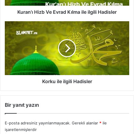
i
z
Kuran'ı Hizb Ve Evrad Kılma ile ilgili Hadisler
b
V
K
e
o
E
r
v
k
r
u
a
i
d
l
K
e
ı
i
l
l
Korku ile ilgili Hadisler
m
g
a
i
i
l
Bir yanıt yazın
l
i
e
H
i
a
E-posta adresiniz yayınlanmayacak.
Gerekli alanlar
*
ile
l
d
işaretlenmişlerdir
g
i