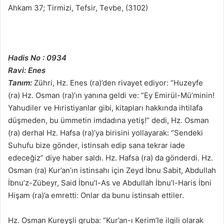
Ahkam 37; Tirmizi, Tefsir, Tevbe, (3102)
Hadis No : 0934
Ravi: Enes
Tanım:
Zühri, Hz. Enes (ra)’den rivayet ediyor: “Huzeyfe
(ra) Hz. Osman (ra)’ın yanına geldi ve: “Ey Emirül-Mü’minin!
Yahudiler ve Hıristiyanlar gibi, kitapları hakkında ihtilafa
düşmeden, bu ümmetin imdadına yetiş!” dedi, Hz. Osman
(ra) derhal Hz. Hafsa (ra)’ya birisini yollayarak: “Sendeki
Suhufu bize gönder, istinsah edip sana tekrar iade
edeceğiz” diye haber saldı. Hz. Hafsa (ra) da gönderdi. Hz.
Osman (ra) Kur’an’ın istinsahı için Zeyd İbnu Sabit, Abdullah
İbnu’z-Zübeyr, Said İbnu’l-As ve Abdullah İbnu’l-Haris İbni
Hişam (ra)’a emretti: Onlar da bunu istinsah ettiler.
Hz. Osman Kureyşli gruba: “Kur’an-ı Kerim’le ilgili olarak