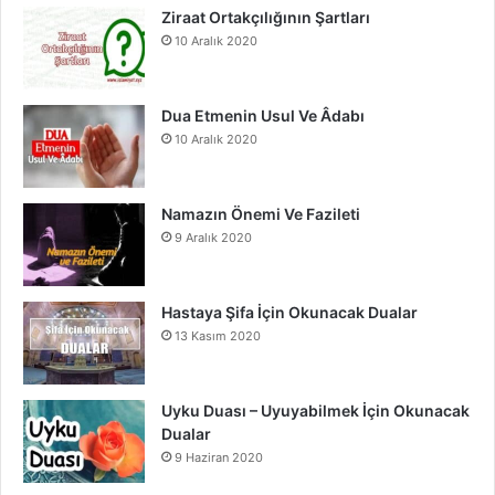
o
e
r
Ziraat Ortakçılığının Şartları
10 Aralık 2020
k
a
m
Dua Etmenin Usul Ve Âdabı
10 Aralık 2020
Namazın Önemi Ve Fazileti
9 Aralık 2020
Hastaya Şifa İçin Okunacak Dualar
13 Kasım 2020
Uyku Duası – Uyuyabilmek İçin Okunacak
Dualar
9 Haziran 2020