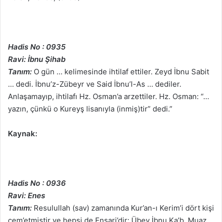
Hadis No : 0935
Ravi: İbnu Şihab
Tanım:
O gün … kelimesinde ihtilaf ettiler. Zeyd İbnu Sabit
… dedi. İbnu’z-Zübeyr ve Said İbnu’l-As … dediler.
Anlaşamayıp, ihtilafı Hz. Osman’a arzettiler. Hz. Osman: “…
yazın, çünkü o Kureyş lisanıyla (inmiş)tir” dedi.”
Kaynak:
Hadis No : 0936
Ravi: Enes
Tanım:
Resulullah (sav) zamanında Kur’an-ı Kerim’i dört kişi
cem’etmiştir ve hepsi de Ensari’dir: Übey İbnu Ka’b, Muaz