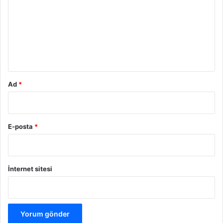
r
u
m
*
Ad
*
E-posta
*
İnternet sitesi