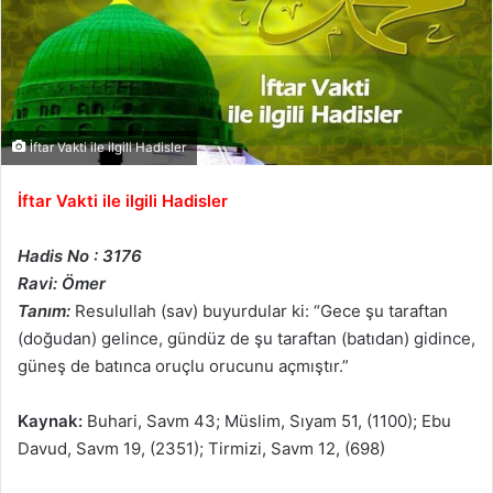
İftar Vakti ile ilgili Hadisler
İftar Vakti ile ilgili Hadisler
Hadis No : 3176
Ravi: Ömer
Tanım:
Resulullah (sav) buyurdular ki: “Gece şu taraftan
(doğudan) gelince, gündüz de şu taraftan (batıdan) gidince,
güneş de batınca oruçlu orucunu açmıştır.”
Kaynak:
Buhari, Savm 43; Müslim, Sıyam 51, (1100); Ebu
Davud, Savm 19, (2351); Tirmizi, Savm 12, (698)