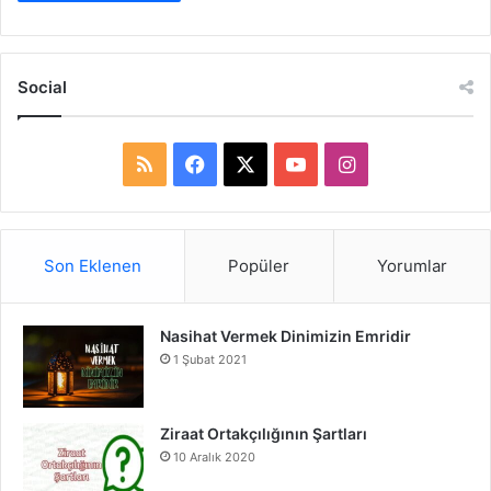
Social
R
F
X
Y
I
S
a
o
n
S
c
u
s
Son Eklenen
Popüler
Yorumlar
e
T
t
Nasihat Vermek Dinimizin Emridir
b
u
a
1 Şubat 2021
o
b
g
o
e
r
Ziraat Ortakçılığının Şartları
10 Aralık 2020
k
a