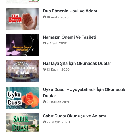
m
Dua Etmenin Usul Ve Âdabı
10 Aralık 2020
Namazın Önemi Ve Fazileti
9 Aralık 2020
Hastaya Şifa İçin Okunacak Dualar
13 Kasım 2020
Uyku Duası – Uyuyabilmek İçin Okunacak
Dualar
9 Haziran 2020
Sabır Duası Okunuşu ve Anlamı
22 Mayıs 2020