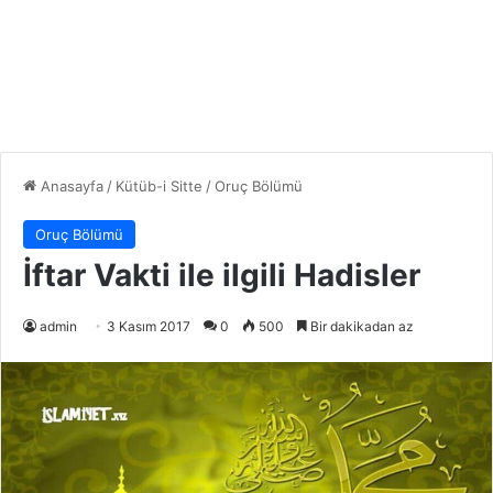
Anasayfa
/
Kütüb-i Sitte
/
Oruç Bölümü
Oruç Bölümü
İftar Vakti ile ilgili Hadisler
admin
3 Kasım 2017
0
500
Bir dakikadan az