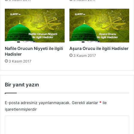
H
a
d
i
s
l
e
r
Nafile Orucun Niyyeti ile ilgili
Aşura Orucu ile ilgili Hadisler
Hadisler
3 Kasım 2017
3 Kasım 2017
Bir yanıt yazın
E-posta adresiniz yayınlanmayacak.
Gerekli alanlar
*
ile
işaretlenmişlerdir
Y
o