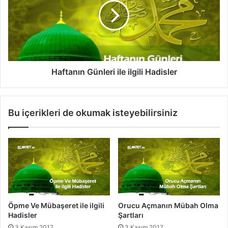
l
t
e
a
i
n
l
ı
g
n
i
G
l
ü
Haftanın Günleri ile ilgili Hadisler
i
n
H
l
a
e
Bu içerikleri de okumak isteyebilirsiniz
d
r
i
i
s
i
l
l
e
e
r
i
l
g
i
Öpme Ve Mübaşeret ile ilgili
Orucu Açmanın Mübah Olma
l
Hadisler
Şartları
i
3 Kasım 2017
3 Kasım 2017