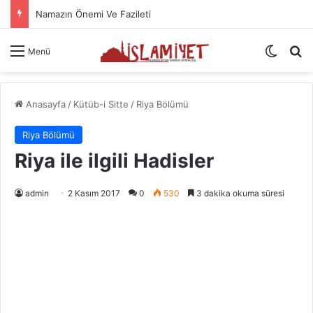
Namazın Önemi Ve Fazileti
Dış gö
A
Menü
Anasayfa
/
Kütüb-i Sitte
/
Riya Bölümü
Riya Bölümü
Riya ile ilgili Hadisler
admin
2 Kasım 2017
0
530
3 dakika okuma süresi