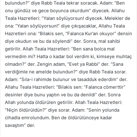
bulundun?” diye Rabb Teala tekrar soracak. Adam: “Ben
onu gündüz ve gece boyunca okurdum” diyecek. Allahu
Teala Hazretleri: “Yalan söylüyorsun! diyecek. Melekler de
ona: “Yalan söylüyorsun!” diye çıkışacaklar, Allahu Teala
Hazretleri ona: “Bilakis sen, “Falanca Kur’an okuyor” densin
diye okudun ve bu da söylendi” der. Sonra, mal sahibi
getirilir. Allah Teala Hazretleri: “Ben sana bolca mal
vermedim mi? Hatta o kadar bol verdim ki, kimseye muhtaç
olmadın?” der. Zengin adam, “Evet ya Rabbi” der. “Sana
verdiğimle ne amelde bulundun?” diye Rabb Teala sorar.
Adam: “Sıla-i rahimde bulunur ve tasadduk ederdim” der.
Allahu Teala Hazretleri: “Bilakis sen: “Falanca cömerttir”
desinler diye bunu yaptın ve bu da denildi” der. Sonra
Allah yolunda öldürülen getirilir. Allah Teala Hazretleri:
“Niçin öldürüldün?” diye sorar. Adam: “Senin yolunda
cihadla emrolundum. Ben de öldürülünceye kadar
savaştım” der.