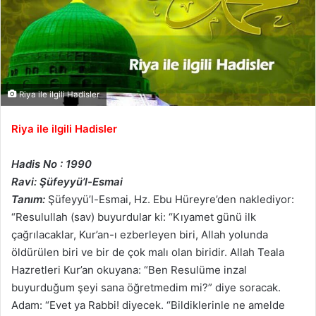
Riya ile ilgili Hadisler
Riya ile ilgili Hadisler
Hadis No : 1990
Ravi: Şüfeyyü’l-Esmai
Tanım:
Şüfeyyü’l-Esmai, Hz. Ebu Hüreyre’den naklediyor:
“Resulullah (sav) buyurdular ki: “Kıyamet günü ilk
çağrılacaklar, Kur’an-ı ezberleyen biri, Allah yolunda
öldürülen biri ve bir de çok malı olan biridir. Allah Teala
Hazretleri Kur’an okuyana: “Ben Resulüme inzal
buyurduğum şeyi sana öğretmedim mi?” diye soracak.
Adam: “Evet ya Rabbi! diyecek. “Bildiklerinle ne amelde