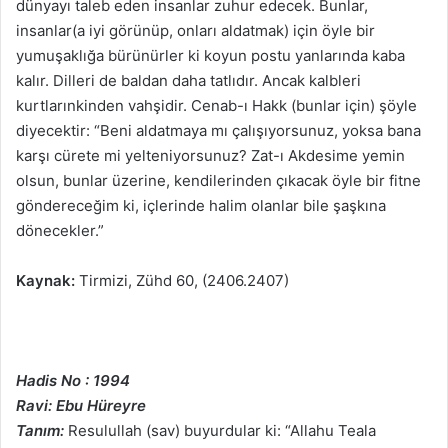
dünyayı taleb eden insanlar zuhur edecek. Bunlar,
insanlar(a iyi görünüp, onları aldatmak) için öyle bir
yumuşaklığa bürünürler ki koyun postu yanlarında kaba
kalır. Dilleri de baldan daha tatlıdır. Ancak kalbleri
kurtlarınkinden vahşidir. Cenab-ı Hakk (bunlar için) şöyle
diyecektir: “Beni aldatmaya mı çalışıyorsunuz, yoksa bana
karşı cürete mi yelteniyorsunuz? Zat-ı Akdesime yemin
olsun, bunlar üzerine, kendilerinden çıkacak öyle bir fitne
göndereceğim ki, içlerinde halim olanlar bile şaşkına
dönecekler.”
Kaynak:
Tirmizi, Zühd 60, (2406.2407)
Hadis No : 1994
Ravi: Ebu Hüreyre
Tanım:
Resulullah (sav) buyurdular ki: “Allahu Teala