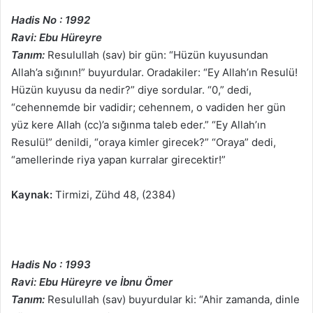
Hadis No : 1992
Ravi: Ebu Hüreyre
Tanım:
Resulullah (sav) bir gün: “Hüzün kuyusundan
Allah’a sığının!” buyurdular. Oradakiler: “Ey Allah’ın Resulü!
Hüzün kuyusu da nedir?” diye sordular. “0,” dedi,
“cehennemde bir vadidir; cehennem, o vadiden her gün
yüz kere Allah (cc)’a sığınma taleb eder.” “Ey Allah’ın
Resulü!” denildi, “oraya kimler girecek?” “Oraya” dedi,
“amellerinde riya yapan kurralar girecektir!”
Kaynak:
Tirmizi, Zühd 48, (2384)
Hadis No : 1993
Ravi: Ebu Hüreyre ve İbnu Ömer
Tanım:
Resulullah (sav) buyurdular ki: “Ahir zamanda, dinle