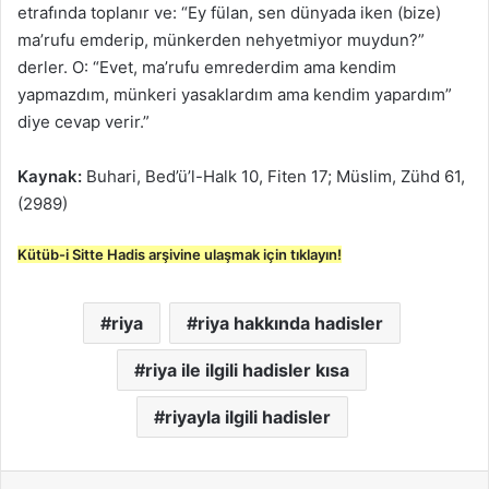
etrafında toplanır ve: “Ey fülan, sen dünyada iken (bize)
ma’rufu emderip, münkerden nehyetmiyor muydun?”
derler. O: “Evet, ma’rufu emrederdim ama kendim
yapmazdım, münkeri yasaklardım ama kendim yapardım”
diye cevap verir.”
Kaynak:
Buhari, Bed’ü’l-Halk 10, Fiten 17; Müslim, Zühd 61,
(2989)
Kütüb-i Sitte Hadis arşivine ulaşmak için tıklayın!
riya
riya hakkında hadisler
riya ile ilgili hadisler kısa
riyayla ilgili hadisler