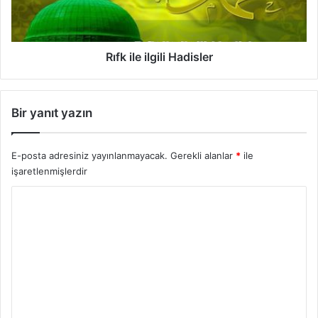
D
e
a
i
i
l
r
g
Rıfk ile ilgili Hadisler
H
i
a
l
d
i
Bir yanıt yazın
i
H
s
a
l
d
E-posta adresiniz yayınlanmayacak.
Gerekli alanlar
*
ile
e
i
işaretlenmişlerdir
r
s
l
Y
e
o
r
r
u
m
*