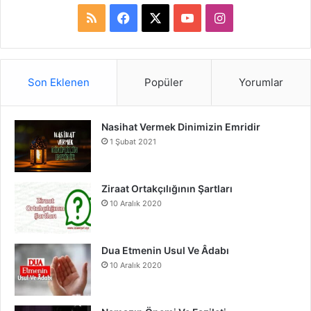
R
F
X
Y
I
S
a
o
n
S
c
u
s
Son Eklenen
Popüler
Yorumlar
e
T
t
Nasihat Vermek Dinimizin Emridir
b
u
a
1 Şubat 2021
o
b
g
o
e
r
Ziraat Ortakçılığının Şartları
10 Aralık 2020
k
a
m
Dua Etmenin Usul Ve Âdabı
10 Aralık 2020