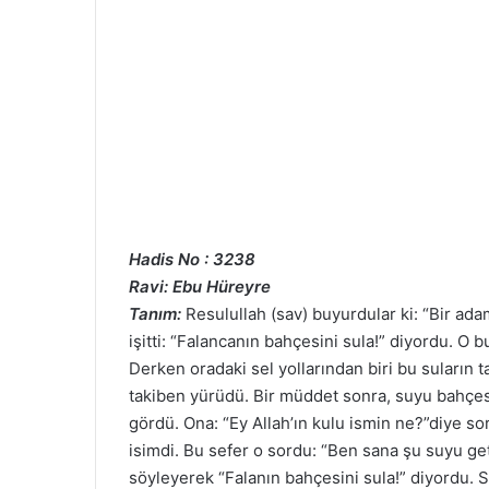
Hadis No : 3238
Ravi: Ebu Hüreyre
Tanım:
Resulullah (sav) buyurdular ki: “Bir ada
işitti: “Falancanın bahçesini sula!” diyordu. O b
Derken oradaki sel yollarından biri bu suların
takiben yürüdü. Bir müddet sonra, suyu bahçes
gördü. Ona: “Ey Allah’ın kulu ismin ne?”diye sor
isimdi. Bu sefer o sordu: “Ben sana şu suyu get
söyleyerek “Falanın bahçesini sula!” diyordu