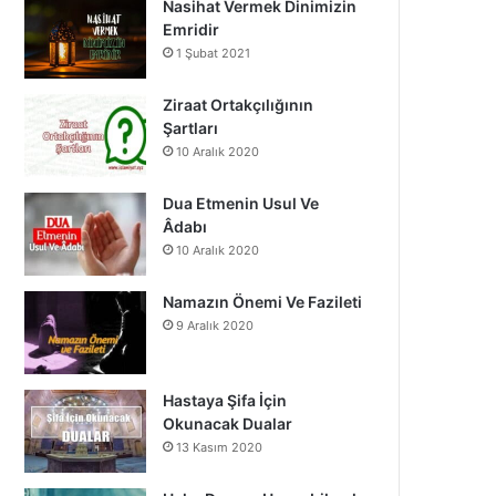
Nasihat Vermek Dinimizin
o
b
g
Emridir
1 Şubat 2021
o
e
r
k
a
Ziraat Ortakçılığının
Şartları
m
10 Aralık 2020
Dua Etmenin Usul Ve
Âdabı
10 Aralık 2020
Namazın Önemi Ve Fazileti
9 Aralık 2020
Hastaya Şifa İçin
Okunacak Dualar
13 Kasım 2020