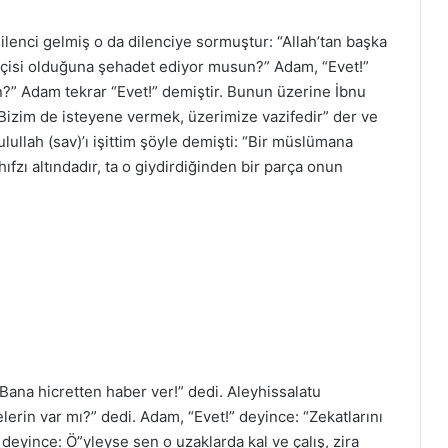
dilenci gelmiş o da dilenciye sormuştur: “Allah’tan başka
lçisi olduğuna şehadet ediyor musun?” Adam, “Evet!”
?” Adam tekrar “Evet!” demiştir. Bunun üzerine İbnu
. Bizim de isteyene vermek, üzerimize vazifedir” der ve
ulullah (sav)’ı işittim şöyle demişti: “Bir müslümana
fzı altındadır, ta o giydirdiğinden bir parça onun
 Bana hicretten haber ver!” dedi. Aleyhissalatu
elerin var mı?” dedi. Adam, “Evet!” deyince: “Zekatlarını
deyince: Ö”yleyse sen o uzaklarda kal ve çalış, zira