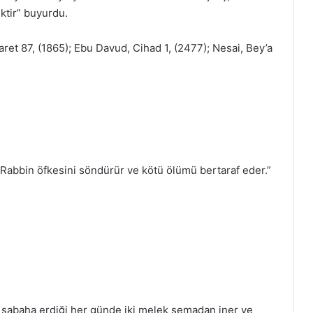
ktir” buyurdu.
ret 87, (1865); Ebu Davud, Cihad 1, (2477); Nesai, Bey’a
 Rabbin öfkesini söndürür ve kötü ölümü bertaraf eder.”
ın sabaha erdiği her günde iki melek semadan iner ve