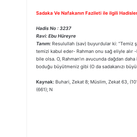
Sadaka Ve Nafakanın Fazileti ile ilgili Hadisle
Hadis No : 3237
Ravi: Ebu Hüreyre
Tanım:
Resulullah (sav) buyurdular ki: “Temiz 
temizi kabul eder- Rahman onu sağ eliyle alır -
bile olsa. O, Rahman’ın avucunda dağdan daha iri
boduğu büyütmeniz gibi (O da sadakanızı büyüt
Kaynak:
Buhari, Zekat 8; Müslim, Zekat 63, (101
(661); N