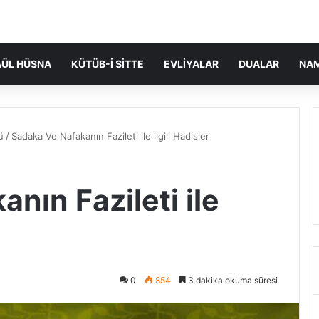
ÜL HÜSNA
KÜTÜB-I SITTE
EVLIYALAR
DUALAR
NA
ü
/
Sadaka Ve Nafakanın Fazileti ile ilgili Hadisler
nın Fazileti ile
0
854
3 dakika okuma süresi