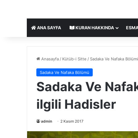
ANA SAYFA
KURAN HAKKINDA
ESMA
Anasayfa
/
Kütüb-i Sitte
/
Sadaka Ve Nafaka Bölüm
Sadaka Ve Nafaka Bölümü
Sadaka Ve Nafaka
ilgili Hadisler
admin
2 Kasım 2017