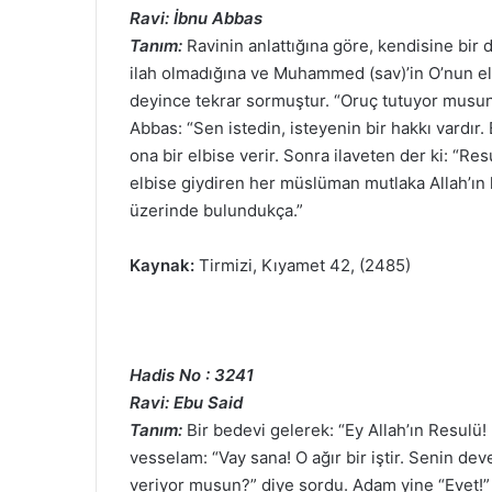
Ravi: İbnu Abbas
Tanım:
Ravinin anlattığına göre, kendisine bir 
ilah olmadığına ve Muhammed (sav)’in O’nun e
deyince tekrar sormuştur. “Oruç tutuyor musun
Abbas: “Sen istedin, isteyenin bir hakkı vardır
ona bir elbise verir. Sonra ilaveten der ki: “Res
elbise giydiren her müslüman mutlaka Allah’ın hı
üzerinde bulundukça.”
Kaynak:
Tirmizi, Kıyamet 42, (2485)
Hadis No : 3241
Ravi: Ebu Said
Tanım:
Bir bedevi gelerek: “Ey Allah’ın Resulü!
vesselam: “Vay sana! O ağır bir iştir. Senin dev
veriyor musun?” diye sordu. Adam yine “Evet!” 