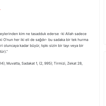
r
şeylerinden kim ne tasadduk ederse -ki Allah sadece
ki O’nun her iki eli de sağdır- bu sadaka bir tek hurma
 oluncaya kadar büyür, tıpkı sizin bir tayı veya bir
ür).”
4); Muvatta, Sadakat 1, (2, 995); Tirmizi, Zekat 28,