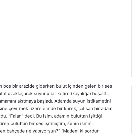
m boş bir arazide giderken bulut içinden gelen bir ses
ulut uzaklaşarak suyunu bir ketire (kayalığa) boşalttı.
 tamamını akıtmaya başladı. Adamda suyun istikametini
ine çevirmek üzere elinde bir kürek, çalışan bir adam
du. “Falan” dedi. Bu isim, adamın buluttan işittiği
iren buluttan bir ses işitmiştim, senin ismini
. Sen bahçede ne yapıyorsun?” “Madem ki sordun