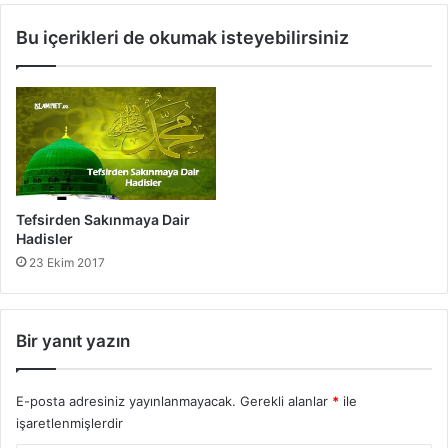
a
l
Bu içerikleri de okumak isteyebilirsiniz
d
e
i
i
s
l
l
g
e
i
r
l
i
H
a
Tefsirden Sakınmaya Dair
d
Hadisler
i
23 Ekim 2017
s
l
e
r
Bir yanıt yazın
E-posta adresiniz yayınlanmayacak.
Gerekli alanlar
*
ile
işaretlenmişlerdir