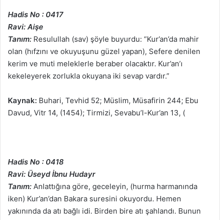
Hadis No : 0417
Ravi: Aişe
Tanım:
Resulullah (sav) şöyle buyurdu: “Kur’an’da mahir
olan (hıfzını ve okuyuşunu güzel yapan), Sefere denilen
kerim ve muti meleklerle beraber olacaktır. Kur’an’ı
kekeleyerek zorlukla okuyana iki sevap vardır.”
Kaynak:
Buhari, Tevhid 52; Müslim, Müsafirin 244; Ebu
Davud, Vitr 14, (1454); Tirmizi, Sevabu’l-Kur’an 13, (
Hadis No : 0418
Ravi: Üseyd İbnu Hudayr
Tanım:
Anlattığına göre, geceleyin, (hurma harmanında
iken) Kur’an’dan Bakara suresini okuyordu. Hemen
yakınında da atı bağlı idi. Birden bire atı şahlandı. Bunun