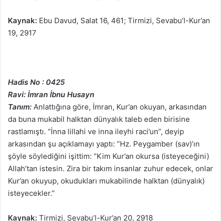
Kaynak:
Ebu Davud, Salat 16, 461; Tirmizi, Sevabu’l-Kur’an
19, 2917
Hadis No : 0425
Ravi: İmran İbnu Husayn
Tanım:
Anlattığına göre, İmran, Kur’an okuyan, arkasından
da buna mukabil halktan dünyalık taleb eden birisine
rastlamıştı. “İnna lillahi ve inna ileyhi raci’un”, deyip
arkasından şu açıklamayı yaptı: “Hz. Peygamber (sav)’ın
şöyle söylediğini işittim: “Kim Kur’an okursa (isteyeceğini)
Allah’tan istesin. Zira bir takım insanlar zuhur edecek, onlar
Kur’an okuyup, okudukları mukabilinde halktan (dünyalık)
isteyecekler.”
Kaynak:
Tirmizi, Sevabu’l-Kur’an 20, 2918