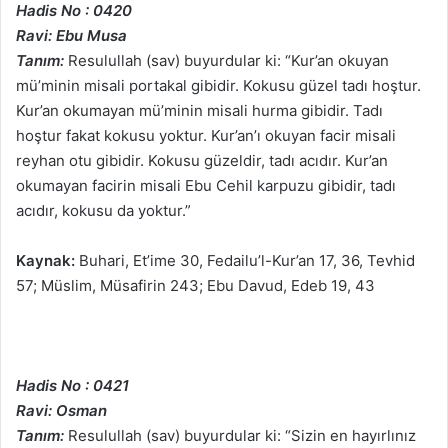
Hadis No : 0420
Ravi: Ebu Musa
Tanım:
Resulullah (sav) buyurdular ki: “Kur’an okuyan
mü’minin misali portakal gibidir. Kokusu güzel tadı hoştur.
Kur’an okumayan mü’minin misali hurma gibidir. Tadı
hoştur fakat kokusu yoktur. Kur’an’ı okuyan facir misali
reyhan otu gibidir. Kokusu güzeldir, tadı acıdır. Kur’an
okumayan facirin misali Ebu Cehil karpuzu gibidir, tadı
acıdır, kokusu da yoktur.”
Kaynak:
Buhari, Et’ime 30, Fedailu’l-Kur’an 17, 36, Tevhid
57; Müslim, Müsafirin 243; Ebu Davud, Edeb 19, 43
Hadis No : 0421
Ravi: Osman
Tanım:
Resulullah (sav) buyurdular ki: “Sizin en hayırlınız