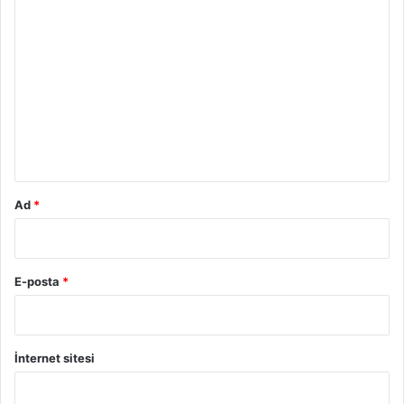
Y
o
r
u
m
*
Ad
*
E-posta
*
İnternet sitesi