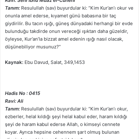
Ravi: Sehl İbnu Muaz el-Cuheni
Tanım:
Resulullah (sav) buyurdular ki: “Kim Kur’an’ı okur ve
onunla amel ederse, kıyamet günü babasına bir taç
giydirilir. Bu tacın ışığı, güneş dünyadaki herhangi bir evde
bulunduğu takdirde onun vereceği ışıktan daha güzeldir,
öyleyse, Kur’an’la bizzat amel edenin ışığı nasıl olacak,
düşünebiliyor musunuz?”
Kaynak:
Ebu Davud, Salat, 349,1453
Hadis No : 0415
Ravi: Ali
Tanım:
Resulullah (sav) buyurdular ki: “Kim Kur’an’ı okur,
ezberler, helal kıldığı şeyi helal kabul eder, haram kıldığı
şeyi de haram kabul ederse Allah, o kimseyi cennete
koyar. Ayrıca hepsine cehennem şart olmuş bulunan