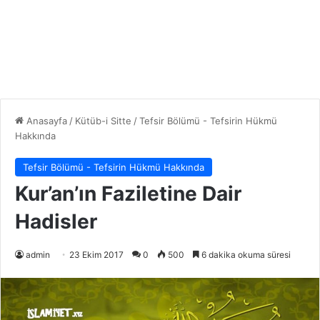
Anasayfa
/
Kütüb-i Sitte
/
Tefsir Bölümü - Tefsirin Hükmü
Hakkında
Tefsir Bölümü - Tefsirin Hükmü Hakkında
Kur’an’ın Faziletine Dair
Hadisler
admin
23 Ekim 2017
0
500
6 dakika okuma süresi