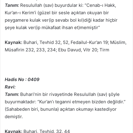
Tanım:
Resulullah (sav) buyurdular ki: “Cenab-ı Hakk,
Kur’an-ı Kerim’i (güzel bir sesle açıktan okuyan bir
peygamere kulak ver(ip sevabı bol kıl)diği kadar hiçbir
şeye kulak ver(ip mükafaat ihsan et)memiştir”
Kaynak:
Buhari, Tevhid 32, 52, Fedailul-Kur’an 19; Müslim,
Müsafirin 232, 233, 234; Ebu Davud, Vitr 20; Tirm
Hadis No : 0409
Ravi:
Tanım:
Buhari’nin bir rivayetinde Resulullah (sav) şöyle
buyurmaktadır: “Kur’an’ı teganni etmeyen bizden değildir.”
(Sahabeden biri, bununla) açıktan okumayı kastediyor
demiştir.
Kaynak:
Buhari, Tevhid, 32, 44