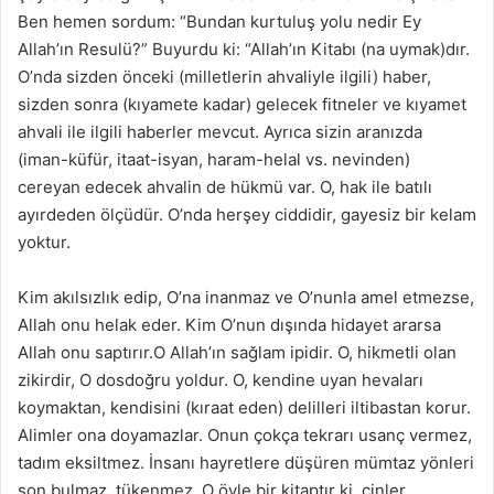
Ben hemen sordum: “Bundan kurtuluş yolu nedir Ey
Allah’ın Resulü?” Buyurdu ki: “Allah’ın Kitabı (na uymak)dır.
O’nda sizden önceki (milletlerin ahvaliyle ilgili) haber,
sizden sonra (kıyamete kadar) gelecek fitneler ve kıyamet
ahvali ile ilgili haberler mevcut. Ayrıca sizin aranızda
(iman-küfür, itaat-isyan, haram-helal vs. nevinden)
cereyan edecek ahvalin de hükmü var. O, hak ile batılı
ayırdeden ölçüdür. O’nda herşey ciddidir, gayesiz bir kelam
yoktur.
Kim akılsızlık edip, O’na inanmaz ve O’nunla amel etmezse,
Allah onu helak eder. Kim O’nun dışında hidayet ararsa
Allah onu saptırır.O Allah’ın sağlam ipidir. O, hikmetli olan
zikirdir, O dosdoğru yoldur. O, kendine uyan hevaları
koymaktan, kendisini (kıraat eden) delilleri iltibastan korur.
Alimler ona doyamazlar. Onun çokça tekrarı usanç vermez,
tadım eksiltmez. İnsanı hayretlere düşüren mümtaz yönleri
son bulmaz, tükenmez, O öyle bir kitaptır ki, cinler