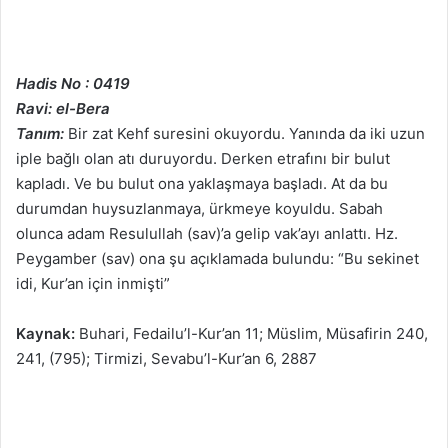
Hadis No : 0419
Ravi: el-Bera
Tanım:
Bir zat Kehf suresini okuyordu. Yanında da iki uzun
iple bağlı olan atı duruyordu. Derken etrafını bir bulut
kapladı. Ve bu bulut ona yaklaşmaya başladı. At da bu
durumdan huysuzlanmaya, ürkmeye koyuldu. Sabah
olunca adam Resulullah (sav)’a gelip vak’ayı anlattı. Hz.
Peygamber (sav) ona şu açıklamada bulundu: “Bu sekinet
idi, Kur’an için inmişti”
Kaynak:
Buhari, Fedailu’l-Kur’an 11; Müslim, Müsafirin 240,
241, (795); Tirmizi, Sevabu’l-Kur’an 6, 2887