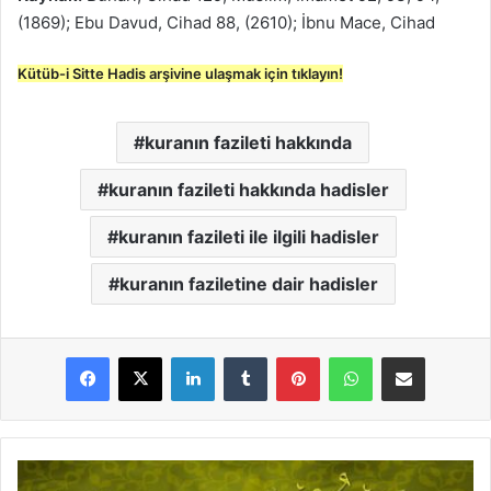
(1869); Ebu Davud, Cihad 88, (2610); İbnu Mace, Cihad
Kütüb-i Sitte Hadis arşivine ulaşmak için tıklayın!
kuranın fazileti hakkında
kuranın fazileti hakkında hadisler
kuranın fazileti ile ilgili hadisler
kuranın faziletine dair hadisler
LinkedIn
Tumblr
Pinterest
WhatsApp
E-Posta ile paylaş
T