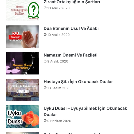
Ziraat Ortakçılığının Şartları
10 Aralık 2020
k
a
m
Dua Etmenin Usul Ve Âdabı
10 Aralık 2020
Namazın Önemi Ve Fazileti
9 Aralık 2020
Hastaya Şifa İçin Okunacak Dualar
13 Kasım 2020
Uyku Duası – Uyuyabilmek İçin Okunacak
Dualar
9 Haziran 2020