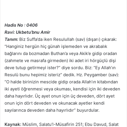
Hadis No : 0406
Ravi: Ukbetu’bnu Amir
Tanım:
Biz Suffa’da iken Resulullah (sav) (dışarı) çıkarak:
“Hanginiz hergün hiç günah işlemeden ve akrabalık
bağlarını da bozmadan Buthan’a veya Akik’e gidip oradan
(zahmete ve masrafa girmeden) iki adet iri hörgüçlü dişi
deve tutup getirmeyi ister?” diye sordu. Biz: “Ey Allah’ın
Resulü bunu hepimiz isteriz” dedik. Hz. Peygamber (sav):
“O halde birinizin mescide gidip orada Allah’ın kitabından
iki ayeti öğrenmesi veya okuması, kendisi için iki deveden
daha hayırlıdır. Üç ayet onun için üç deveden, dört ayet
onun için dört deveden ve okunacak ayetler kendi
sayılarınca deveden daha hayırlıdır” buyurdular.
Kaynak:
Müslim, Salatu’l-Müsafirin 251; Ebu Davud, Salat