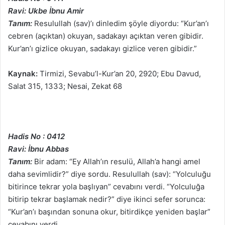
Ravi: Ukbe İbnu Amir
Tanım:
Resulullah (sav)’ı dinledim şöyle diyordu: “Kur’an’ı
cebren (açıktan) okuyan, sadakayı açıktan veren gibidir.
Kur’an’ı gizlice okuyan, sadakayı gizlice veren gibidir.”
Kaynak:
Tirmizi, Sevabu’l-Kur’an 20, 2920; Ebu Davud,
Salat 315, 1333; Nesai, Zekat 68
Hadis No : 0412
Ravi: İbnu Abbas
Tanım:
Bir adam: “Ey Allah’ın resulü, Allah’a hangi amel
daha sevimlidir?” diye sordu. Resulullah (sav): “Yolculuğu
bitirince tekrar yola başlıyan” cevabını verdi. “Yolculuğa
bitirip tekrar başlamak nedir?” diye ikinci sefer sorunca:
“Kur’an’ı başından sonuna okur, bitirdikçe yeniden başlar”
cevabını verdi.