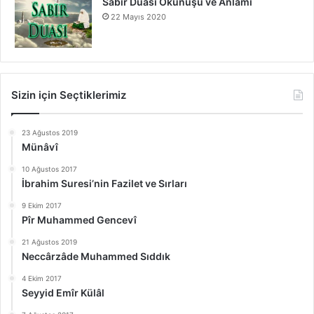
Sabır Duası Okunuşu ve Anlamı
22 Mayıs 2020
Sizin için Seçtiklerimiz
23 Ağustos 2019
Münâvî
10 Ağustos 2017
İbrahim Suresi’nin Fazilet ve Sırları
9 Ekim 2017
Pîr Muhammed Gencevî
21 Ağustos 2019
Neccârzâde Muhammed Sıddık
4 Ekim 2017
Seyyid Emîr Külâl