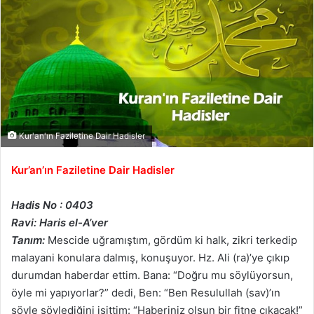
Kur'an'ın Faziletine Dair Hadisler
Kur’an’ın Faziletine Dair Hadisler
Hadis No : 0403
Ravi: Haris el-A’ver
Tanım:
Mescide uğramıştım, gördüm ki halk, zikri terkedip
malayani konulara dalmış, konuşuyor. Hz. Ali (ra)’ye çıkıp
durumdan haberdar ettim. Bana: “Doğru mu söylüyorsun,
öyle mi yapıyorlar?” dedi, Ben: “Ben Resulullah (sav)’ın
şöyle söylediğini işittim: “Haberiniz olsun bir fitne çıkacak!”