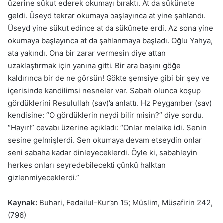
üzerine sükut ederek okumayı bıraktı. At da sükünete
geldi. Üseyd tekrar okumaya başlayınca at yine şahlandı.
Üseyd yine sükut edince at da sükünete erdi. Az sona yine
okumaya başlayınca at da şahlanmaya başladı. Oğlu Yahya,
ata yakındı. Ona bir zarar vermesin diye attan
uzaklaştırmak için yanına gitti. Bir ara başını göğe
kaldırınca bir de ne görsün! Gökte şemsiye gibi bir şey ve
içerisinde kandilimsi nesneler var. Sabah olunca koşup
gördüklerini Resulullah (sav)’a anlattı. Hz Peygamber (sav)
kendisine: “O gördüklerin neydi bilir misin?” diye sordu.
“Hayır!” cevabı üzerine açıkladı: “Onlar melaike idi. Senin
sesine gelmişlerdi. Sen okumaya devam etseydin onlar
seni sabaha kadar dinleyeceklerdi. Öyle ki, sabahleyin
herkes onları seyredebilecekti çünkü halktan
gizlenmiyeceklerdi.”
Kaynak:
Buhari, Fedailul-Kur’an 15; Müslim, Müsafirin 242,
(796)