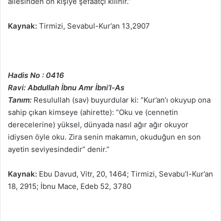
aliesinden on kişiye şefaatçi kılınır.”
Kaynak:
Tirmizi, Sevabul-Kur’an 13,2907
Hadis No : 0416
Ravi: Abdullah İbnu Amr İbni’l-As
Tanım:
Resulullah (sav) buyurdular ki: “Kur’an’ı okuyup ona
sahip çıkan kimseye (ahirette): “Oku ve (cennetin
derecelerine) yüksel, dünyada nasıl ağır ağır okuyor
idiysen öyle oku. Zira senin makamın, okuduğun en son
ayetin seviyesindedir” denir.”
Kaynak:
Ebu Davud, Vitr, 20, 1464; Tirmizi, Sevabu’l-Kur’an
18, 2915; İbnu Mace, Edeb 52, 3780