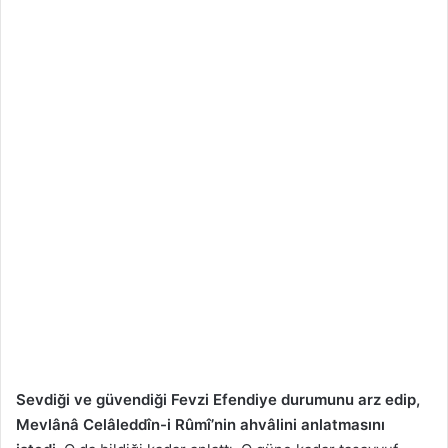
Sevdiği ve güvendiği Fevzi Efendiye durumunu arz edip,
Mevlânâ Celâleddîn-i Rûmî’nin ahvâlini anlatmasını