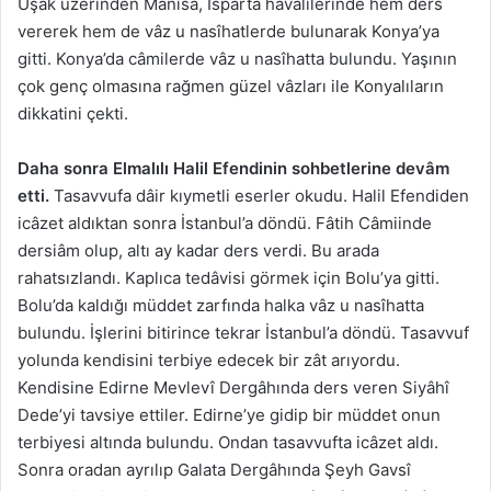
Uşak üzerinden Manisa, Isparta havâlilerinde hem ders
vererek hem de vâz u nasîhatlerde bulunarak Konya’ya
gitti. Konya’da câmilerde vâz u nasîhatta bulundu. Yaşının
çok genç olmasına rağmen güzel vâzları ile Konyalıların
dikkatini çekti.
Daha sonra Elmalılı Halil Efendinin sohbetlerine devâm
etti.
Tasavvufa dâir kıymetli eserler okudu. Halil Efendiden
icâzet aldıktan sonra İstanbul’a döndü. Fâtih Câmiinde
dersiâm olup, altı ay kadar ders verdi. Bu arada
rahatsızlandı. Kaplıca tedâvisi görmek için Bolu’ya gitti.
Bolu’da kaldığı müddet zarfında halka vâz u nasîhatta
bulundu. İşlerini bitirince tekrar İstanbul’a döndü. Tasavvuf
yolunda kendisini terbiye edecek bir zât arıyordu.
Kendisine Edirne Mevlevî Dergâhında ders veren Siyâhî
Dede’yi tavsiye ettiler. Edirne’ye gidip bir müddet onun
terbiyesi altında bulundu. Ondan tasavvufta icâzet aldı.
Sonra oradan ayrılıp Galata Dergâhında Şeyh Gavsî