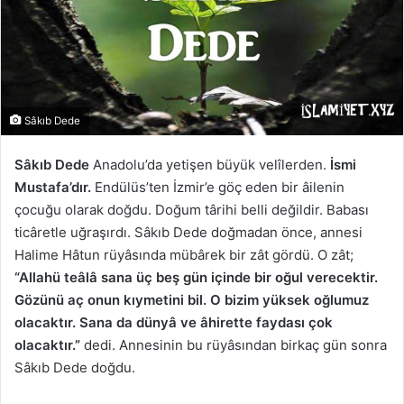
Sâkıb Dede
Sâkıb Dede
Anadolu’da yetişen büyük velîlerden.
İsmi
Mustafa’dır.
Endülüs’ten İzmir’e göç eden bir âilenin
çocuğu olarak doğdu. Doğum târihi belli değildir. Babası
ticâretle uğraşırdı. Sâkıb Dede doğmadan önce, annesi
Halime Hâtun rüyâsında mübârek bir zât gördü. O zât;
“Allahü teâlâ sana üç beş gün içinde bir oğul verecektir.
Gözünü aç onun kıymetini bil. O bizim yüksek oğlumuz
olacaktır. Sana da dünyâ ve âhirette faydası çok
olacaktır.”
dedi. Annesinin bu rüyâsından birkaç gün sonra
Sâkıb Dede doğdu.