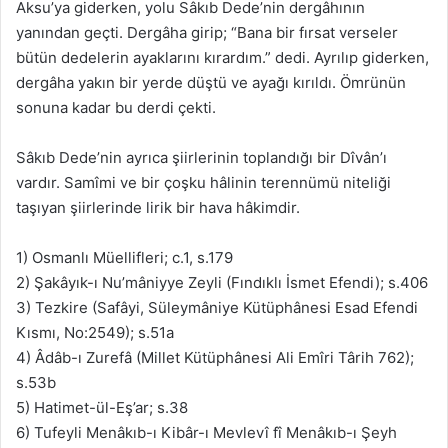
Aksu’ya giderken, yolu Sâkıb Dede’nin dergâhının
yanından geçti. Dergâha girip; “Bana bir fırsat verseler
bütün dedelerin ayaklarını kırardım.” dedi. Ayrılıp giderken,
dergâha yakın bir yerde düştü ve ayağı kırıldı. Ömrünün
sonuna kadar bu derdi çekti.
Sâkıb Dede’nin ayrıca şiirlerinin toplandığı bir Dîvân’ı
vardır. Samîmi ve bir çoşku hâlinin terennümü niteliği
taşıyan şiirlerinde lirik bir hava hâkimdir.
1) Osmanlı Müellifleri; c.1, s.179
2) Şakâyık-ı Nu’mâniyye Zeyli (Fındıklı İsmet Efendi); s.406
3) Tezkire (Safâyi, Süleymâniye Kütüphânesi Esad Efendi
Kısmı, No:2549); s.51a
4) Âdâb-ı Zurefâ (Millet Kütüphânesi Ali Emîri Târih 762);
s.53b
5) Hatimet-ül-Eş’ar; s.38
6) Tufeyli Menâkıb-ı Kibâr-ı Mevlevî fî Menâkıb-ı Şeyh