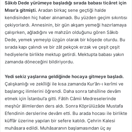
Sâkıb Dede yürümeye başladığı sırada babası ticâret için
Mısır’a gitmişti.
Aradan birkaç sene geçtiği halde
kendisinden hiç haber alınamadı. Bu yüzden geçim sıkıntısı
çekiyorlardı. Annesinin, bir gün akşam yemeği hazırlamaya
çalışırken, ağladığını ve mahzûn olduğunu gören Sâkıb
Dede, yemek yemeyip üzgün olarak bir köşede oturdu. Bu
sırada kapı çalındı ve bir zât pekçok erzak ve çeşit çeşit
hediyelerle birlikte mektup getirdi. Mektupta babası yakın
zamanda döneceğini bildiriyordu.
Yedi sekiz yaşlarına geldiğinde hocaya gitmeye başladı.
Çalışkanlığı ve zekîliği ile kısa zamanda Kur’ân-ı kerîmi ve
başlangıç ilimlerini öğrendi. Daha sonra tahsîline devâm
etmek için İstanbul’a gitti. Fâtih Câmii Medreselerinde
meşhûr âlimlerden ders aldı. Sonra Köprülüzâde Mustafa
Efendinin derslerine devâm etti. Bu arada hocası ile birlikte
küffâr üzerine yapılan bir sefere katıldı. Çehrin Kalesi
muhâsara edildi. Muhâsaranın başlamasından üç ay