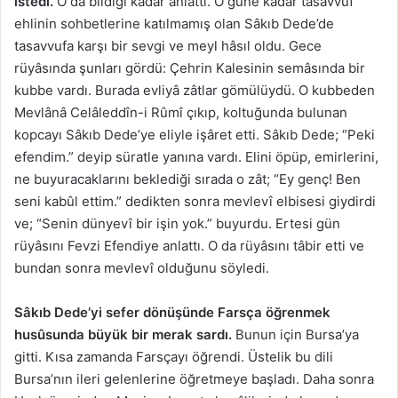
istedi.
O da bildiği kadar anlattı. O güne kadar tasavvuf
ehlinin sohbetlerine katılmamış olan Sâkıb Dede’de
tasavvufa karşı bir sevgi ve meyl hâsıl oldu. Gece
rüyâsında şunları gördü: Çehrin Kalesinin semâsında bir
kubbe vardı. Burada evliyâ zâtlar gömülüydü. O kubbeden
Mevlânâ Celâleddîn-i Rûmî çıkıp, koltuğunda bulunan
kopcayı Sâkıb Dede’ye eliyle işâret etti. Sâkıb Dede; “Peki
efendim.” deyip süratle yanına vardı. Elini öpüp, emirlerini,
ne buyuracaklarını beklediği sırada o zât; “Ey genç! Ben
seni kabûl ettim.” dedikten sonra mevlevî elbisesi giydirdi
ve; “Senin dünyevî bir işin yok.” buyurdu. Ertesi gün
rüyâsını Fevzi Efendiye anlattı. O da rüyâsını tâbir etti ve
bundan sonra mevlevî olduğunu söyledi.
Sâkıb Dede’yi sefer dönüşünde Farsça öğrenmek
husûsunda büyük bir merak sardı.
Bunun için Bursa’ya
gitti. Kısa zamanda Farsçayı öğrendi. Üstelik bu dili
Bursa’nın ileri gelenlerine öğretmeye başladı. Daha sonra