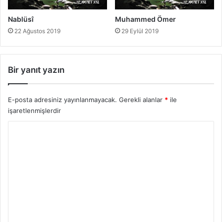
Nablüsî
Muhammed Ömer
22 Ağustos 2019
29 Eylül 2019
Bir yanıt yazın
E-posta adresiniz yayınlanmayacak.
Gerekli alanlar
*
ile
işaretlenmişlerdir
Y
o
r
u
m
*