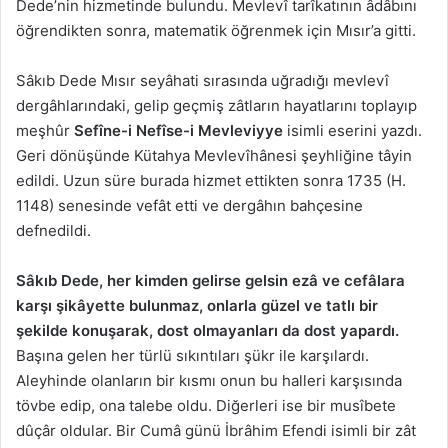
Dede’nin hizmetinde bulundu. Mevlevî tarîkatının âdâbını
öğrendikten sonra, matematik öğrenmek için Mısır’a gitti.
Sâkıb Dede Mısır seyâhati sırasında uğradığı mevlevî
dergâhlarındaki, gelip geçmiş zâtların hayatlarını toplayıp
meşhûr
Sefîne-i Nefîse-i Mevleviyye
isimli eserini yazdı.
Geri dönüşünde Kütahya Mevlevîhânesi şeyhliğine tâyin
edildi. Uzun süre burada hizmet ettikten sonra 1735 (H.
1148) senesinde vefât etti ve dergâhın bahçesine
defnedildi.
Sâkıb Dede, her kimden gelirse gelsin ezâ ve cefâlara
karşı şikâyette bulunmaz, onlarla güzel ve tatlı bir
şekilde konuşarak, dost olmayanları da dost yapardı.
Başına gelen her türlü sıkıntıları şükr ile karşılardı.
Aleyhinde olanların bir kısmı onun bu halleri karşısında
tövbe edip, ona talebe oldu. Diğerleri ise bir musîbete
dûçâr oldular. Bir Cumâ günü İbrâhim Efendi isimli bir zât