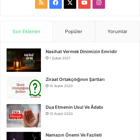
R
F
X
Y
I
S
a
o
n
S
c
u
s
Son Eklenen
Popüler
Yorumlar
e
T
t
Nasihat Vermek Dinimizin Emridir
b
u
a
1 Şubat 2021
o
b
g
o
e
r
Ziraat Ortakçılığının Şartları
10 Aralık 2020
k
a
m
Dua Etmenin Usul Ve Âdabı
10 Aralık 2020
Namazın Önemi Ve Fazileti