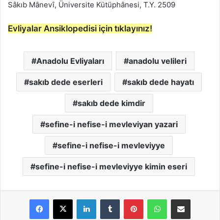
Sâkıb Mânevî, Üniversite Kütüphânesi, T.Y. 2509
Evliyalar Ansiklopedisi için tıklayınız!
Anadolu Evliyaları
anadolu velileri
sakıb dede eserleri
sakıb dede hayatı
sakıb dede kimdir
sefine-i nefise-i mevleviyan yazari
sefine-i nefise-i mevleviyye
sefine-i nefise-i mevleviyye kimin eseri
LinkedIn
Tumblr
Pinterest
WhatsApp
E-Posta ile paylaş