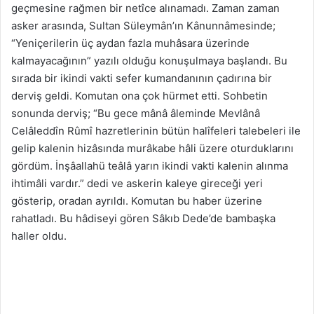
geçmesine rağmen bir netîce alınamadı. Zaman zaman
asker arasında, Sultan Süleymân’ın Kânunnâmesinde;
“Yeniçerilerin üç aydan fazla muhâsara üzerinde
kalmayacağının” yazılı olduğu konuşulmaya başlandı. Bu
sırada bir ikindi vakti sefer kumandanının çadırına bir
derviş geldi. Komutan ona çok hürmet etti. Sohbetin
sonunda derviş; “Bu gece mânâ âleminde Mevlânâ
Celâleddîn Rûmî hazretlerinin bütün halîfeleri talebeleri ile
gelip kalenin hizâsında murâkabe hâli üzere oturduklarını
gördüm. İnşâallahü teâlâ yarın ikindi vakti kalenin alınma
ihtimâli vardır.” dedi ve askerin kaleye gireceği yeri
gösterip, oradan ayrıldı. Komutan bu haber üzerine
rahatladı. Bu hâdiseyi gören Sâkıb Dede’de bambaşka
haller oldu.