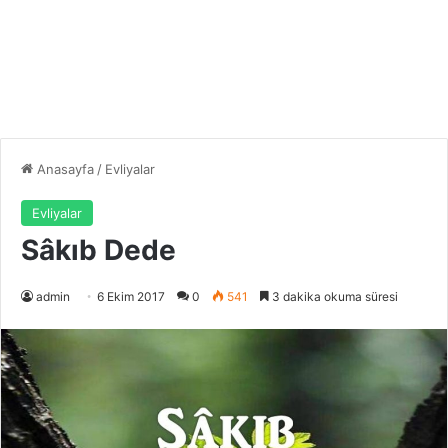
Anasayfa
/
Evliyalar
Evliyalar
Sâkıb Dede
admin
6 Ekim 2017
0
541
3 dakika okuma süresi