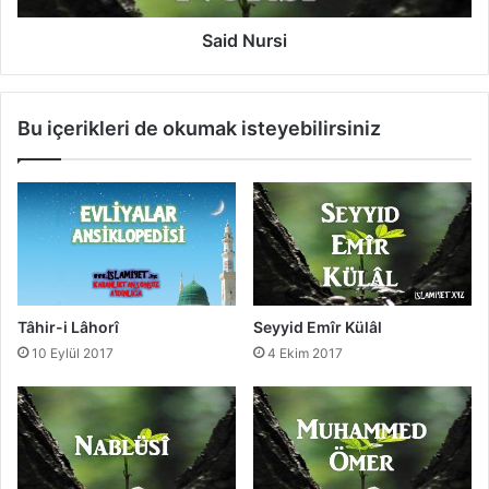
r
i
î
Said Nursi
Bu içerikleri de okumak isteyebilirsiniz
Tâhir-i Lâhorî
Seyyid Emîr Külâl
10 Eylül 2017
4 Ekim 2017