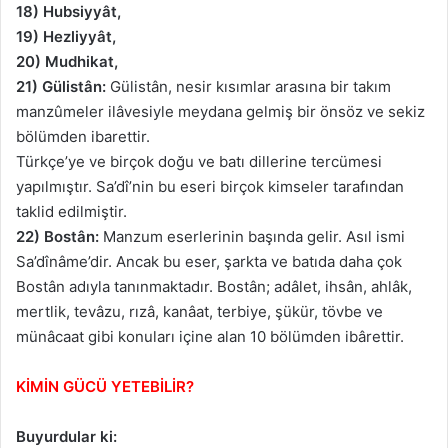
18) Hubsiyyât,
19) Hezliyyât,
20) Mudhikat,
21) Gülistân:
Gülistân, nesir kısımlar arasına bir takım
manzûmeler ilâvesiyle meydana gelmiş bir önsöz ve sekiz
bölümden ibarettir.
Türkçe’ye ve birçok doğu ve batı dillerine tercümesi
yapılmıştır. Sa’dî’nin bu eseri birçok kimseler tarafından
taklid edilmiştir.
22) Bostân:
Manzum eserlerinin başında gelir. Asıl ismi
Sa’dînâme’dir. Ancak bu eser, şarkta ve batıda daha çok
Bostân adıyla tanınmaktadır. Bostân; adâlet, ihsân, ahlâk,
mertlik, tevâzu, rızâ, kanâat, terbiye, şükür, tövbe ve
münâcaat gibi konuları içine alan 10 bölümden ibârettir.
KİMİN GÜCÜ YETEBİLİR?
Buyurdular ki: