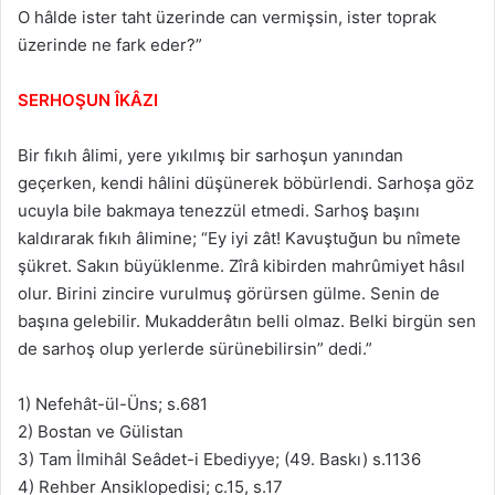
O hâlde ister taht üzerinde can vermişsin, ister toprak
üzerinde ne fark eder?”
SERHOŞUN ÎKÂZI
Bir fıkıh âlimi, yere yıkılmış bir sarhoşun yanından
geçerken, kendi hâlini düşünerek böbürlendi. Sarhoşa göz
ucuyla bile bakmaya tenezzül etmedi. Sarhoş başını
kaldırarak fıkıh âlimine; “Ey iyi zât! Kavuştuğun bu nîmete
şükret. Sakın büyüklenme. Zîrâ kibirden mahrûmiyet hâsıl
olur. Birini zincire vurulmuş görürsen gülme. Senin de
başına gelebilir. Mukadderâtın belli olmaz. Belki birgün sen
de sarhoş olup yerlerde sürünebilirsin” dedi.”
1) Nefehât-ül-Üns; s.681
2) Bostan ve Gülistan
3) Tam İlmihâl Seâdet-i Ebediyye; (49. Baskı) s.1136
4) Rehber Ansiklopedisi; c.15, s.17