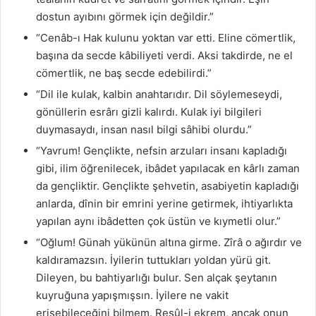
dostun ayıbını görmek için değildir.”
“Cenâb-ı Hak kulunu yoktan var etti. Eline cömertlik,
başına da secde kâbiliyeti verdi. Aksi takdirde, ne el
cömertlik, ne baş secde edebilirdi.”
“Dil ile kulak, kalbin anahtarıdır. Dil söylemeseydi,
gönüllerin esrârı gizli kalırdı. Kulak iyi bilgileri
duymasaydı, insan nasıl bilgi sâhibi olurdu.”
“Yavrum! Gençlikte, nefsin arzuları insanı kapladığı
gibi, ilim öğrenilecek, ibâdet yapılacak en kârlı zaman
da gençliktir. Gençlikte şehvetin, asabiyetin kapladığı
anlarda, dînin bir emrini yerine getirmek, ihtiyarlıkta
yapılan aynı ibâdetten çok üstün ve kıymetli olur.”
“Oğlum! Günah yükünün altına girme. Zîrâ o ağırdır ve
kaldıramazsın. İyilerin tuttukları yoldan yürü git.
Dileyen, bu bahtiyarlığı bulur. Sen alçak şeytanın
kuyruğuna yapışmışsın. İyilere ne vakit
erişebileceğini bilmem. Resûl-i ekrem, ancak onun