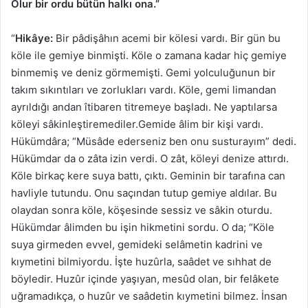
Olur bir ordu bütün halkı ona.”
“
Hikâye:
Bir pâdişâhın acemi bir kölesi vardı. Bir gün bu
köle ile gemiye binmişti. Köle o zamana kadar hiç gemiye
binmemiş ve deniz görmemişti. Gemi yolculuğunun bir
takım sıkıntıları ve zorlukları vardı. Köle, gemi limandan
ayrıldığı andan îtibaren titremeye başladı. Ne yaptılarsa
köleyi sâkinleştiremediler.Gemide âlim bir kişi vardı.
Hükümdâra; “Müsâde ederseniz ben onu susturayım” dedi.
Hükümdar da o zâta izin verdi. O zât, köleyi denize attırdı.
Köle birkaç kere suya battı, çıktı. Geminin bir tarafına can
havliyle tutundu. Onu saçından tutup gemiye aldılar. Bu
olaydan sonra köle, köşesinde sessiz ve sâkin oturdu.
Hükümdar âlimden bu işin hikmetini sordu. O da; “Köle
suya girmeden evvel, gemideki selâmetin kadrini ve
kıymetini bilmiyordu. İşte huzûrla, saâdet ve sıhhat de
böyledir. Huzûr içinde yaşıyan, mesûd olan, bir felâkete
uğramadıkça, o huzûr ve saâdetin kıymetini bilmez. İnsan