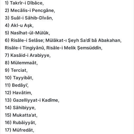
1) Takrîr-i Dîbâce,
2) Mecâlis-i Pencgâne,
3) Suâl-i Sâhib-Dîvân,
4) Akl-u Aşk,
5) Nasîhat-ül-Mülûk,
6) Risâle-i Selâse; Mülâkat-ı Şeyh Sa’dî bâ Abakahan,
Risâle-i Tingiyânû, Risâle-i Melik Şemsüddîn,
7) Kasâid-i Arabiyye,
8) Mülemmaât,
9) Terciat,
10) Tayyibât,
11) Bedâyi’,
12) Havâtim,
13) Gazelliyyat-i Kadîme,
14) Sâhibiyye,
15) Mukatta’at,
16) Rubâiyyât,
17) Müfredât,