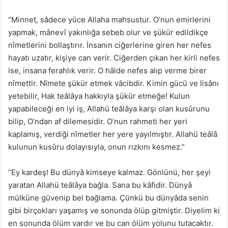
“Minnet, sâdece yüce Allaha mahsustur. O’nun emirlerini
yapmak, mânevî yakınlığa sebeb olur ve şükür edildikçe
nîmetlerini bollaştırır. İnsanın ciğerlerine giren her nefes
hayatı uzatır, kişiye can verir. Ciğerden çıkan her kirli nefes
ise, insana ferahlık verir. O hâlde nefes alıp verme birer
nîmettir. Nîmete şükür etmek vâcibdir. Kimin gücü ve lisânı
yetebilir, Hak teâlâya hakkıyla şükür etmeğe! Kulun
yapabileceği en iyi iş, Allahü teâlâya karşı olan kusûrunu
bilip, O’ndan af dilemesidir. O’nun rahmeti her yeri
kaplamış, verdiği nîmetler her yere yayılmıştır. Allahü teâlâ
kulunun kusûru dolayısıyla, onun rızkını kesmez.”
“Ey kardeş! Bu dünyâ kimseye kalmaz. Gönlünü, her şeyi
yaratan Allahü teâlâya bağla. Sana bu kâfidir. Dünyâ
mülküne güvenip bel bağlama. Çünkü bu dünyâda senin
gibi birçokları yaşamış ve sonunda ölüp gitmiştir. Diyelim ki
en sonunda ölüm vardır ve bu can ölüm yolunu tutacaktır.