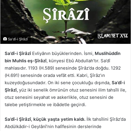
Sa'dî-i Şîrâzî
Sa’dî-i Şîrâzî
Evliyânın büyüklerinden. İsmi,
Muslihüddîn
bin Muhlis eş-Şîrâzî
, künyesi Ebû Abdullah’tır. Sa’dî
mahlasıdır. 1193 (H.589) senesinde Şîrâz’da doğdu. 1292
(H.691) senesinde orada vefât etti. Kabri, Şîrâz’ın
kuzeydoğusundadır. On iki sene çocukluğu dışında,
Sa’dî-i
Şîrâzî,
yüz iki senelik ömrünün otuz senesini ilim tahsîli ile,
otuz senesini seyahat ve askerlikle, otuz senesini de
talebe yetiştirmekle ve ibâdetle geçirdi.
Sa’dî-i Şîrâzî, küçük yaşta yetim kaldı.
İlk tahsîlini Şîrâz’da
Abdülkâdir-i Geylânî’nin halîfesinin derslerinde