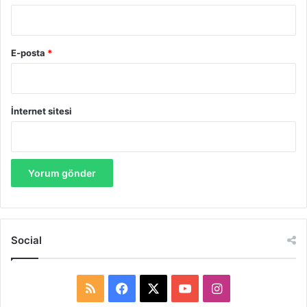
E-posta
*
İnternet sitesi
Social
R
F
X
Y
I