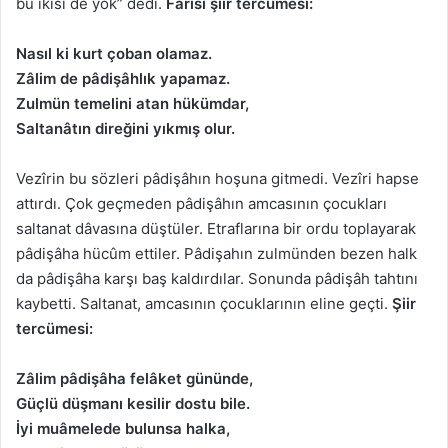
bu ikisi de yok” dedi.
Fârisî şiir tercümesi:
Nasıl ki kurt çoban olamaz.
Zâlim de pâdişâhlık yapamaz.
Zulmün temelini atan hükümdar,
Saltanâtın direğini yıkmış olur.
Vezîrin bu sözleri pâdişâhın hoşuna gitmedi. Vezîri hapse
attırdı. Çok geçmeden pâdişâhın amcasının çocukları
saltanat dâvasına düştüler. Etraflarına bir ordu toplayarak
pâdişâha hücûm ettiler. Pâdişahın zulmünden bezen halk
da pâdişâha karşı baş kaldırdılar. Sonunda pâdişâh tahtını
kaybetti. Saltanat, amcasının çocuklarının eline geçti.
Şiir
tercümesi:
Zâlim pâdişâha felâket gününde,
Güçlü düşmanı kesilir dostu bile.
İyi muâmelede bulunsa halka,