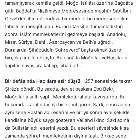
tamamlıyarak kemâle geldi. Moğol istilâsı üzerine Bağdât’a
gitti. Bağdât’ta Nizâmiyye Medresesinde meşhûr Sıbt İbni
Cevzî’den ilim öğrendi ve bir müddet bu medresede ilim
tahsîli ile meşgûl oldu. Burada tahsîlini tamamladıktan
sonra, İslâm memleketlerini gezmeye başladı. Anadolu,
Mısır, Sûriye, Dehli, Âzerbaycan ve Belh’e uğradı.
Buralarda, Şihâbüddîn Sühreverdî başta olmak üzere
birçok âlim ile görüştü. Bu esnâda Moğollar veHaçlılarla
yapılan savaşlara katılıp, cihâd etti.
Bir defâsında Haçlılara esir düştü.
1257 senesinde tekrar
Şîrâz’a döndü. Bu sırada, devlet başkanı Ebû Bekr,
Moğollarla sulh yaptı. Memleketi rahata kavuşturdu. Bu
hükümdar tarafından iyi bir kabûl gören Sa’dî, onun adına
aynı sene Bostân adlı eserini ve bir yıl sonra aynı şekilde
kendisine büyük saygı gösteren Veliahd İkinci Sa’d adına
da Gülistân adlı eserini yazdı. Bu eserleri sâyesinde kısa
zamanda şöhreti memleketinin dışına taştı. Birkaç sene