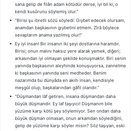
sana gelip de filân adam kötüdür derse, iyi bil ki, o
kendi kusûrunu söylemiş olur.”
“Birisi şu ibretli sözü söyledi: Gıybet edecek olursam,
anamdan başkasının gıybetini etmem. Zîrâ böylece
sevaplarım anama yazılmış olur!”
Ey iyi insan! Bir insanın iki şeyi dostlarına haramdır.
Birisi; onun malını haksız yere alarak yemek, diğeri;
arkasından iyi olmayan şekilde konuşmaktır. Biri senin
yanında başkasının aleyhinde konuşuyorsa, zannetme
ki başkasının yanında seni medheder. Benim
nazarımda bu dünyâda en akıllı insan, kendisiyle
meşgûl olup, başkalarından gâfil olandır.”
“Düşmandan lâf getiren, insana düşmandan daha
büyük düşmandır. Ey laf taşıyıcı! Düşmanım bile
yüzüme karşı kötü şey söylemiyor. Sen ondan daha
büyük düşman olmasan, onun arkamdan söylediğini,
gelip de yüzüme karşı söyler misin? Söz taşıyan, eski