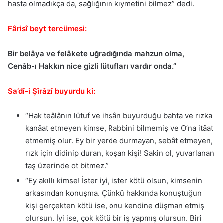
hasta olmadıkça da, sağlığının kıymetini bilmez” dedi.
Fârisî beyt tercümesi:
Bir belâya ve felâkete uğradığında mahzun olma,
Cenâb-ı Hakkın nice gizli lütufları vardır onda.”
Sa’dî-i Şîrâzî buyurdu ki:
“Hak teâlânın lütuf ve ihsân buyurduğu bahta ve rızka
kanâat etmeyen kimse, Rabbini bilmemiş ve O’na itâat
etmemiş olur. Ey bir yerde durmayan, sebât etmeyen,
rızk için didinip duran, koşan kişi! Sakin ol, yuvarlanan
taş üzerinde ot bitmez.”
“Ey akıllı kimse! İster iyi, ister kötü olsun, kimsenin
arkasından konuşma. Çünkü hakkında konuştuğun
kişi gerçekten kötü ise, onu kendine düşman etmiş
olursun. İyi ise, çok kötü bir iş yapmış olursun. Biri