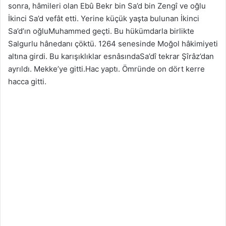
sonra, hâmileri olan Ebû Bekr bin Sa’d bin Zengî ve oğlu
İkinci Sa’d vefât etti. Yerine küçük yaşta bulunan İkinci
Sa’d’ın oğluMuhammed geçti. Bu hükümdarla birlikte
Salgurlu hânedanı çöktü. 1264 senesinde Moğol hâkimiyeti
altına girdi. Bu karışıklıklar esnâsındaSa’dî tekrar Şîrâz’dan
ayrıldı. Mekke’ye gitti.Hac yaptı. Ömründe on dört kerre
hacca gitti.