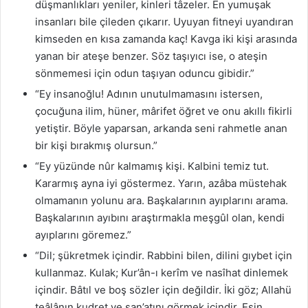
düşmanlıkları yeniler, kinleri tâzeler. En yumuşak
insanları bile çileden çıkarır. Uyuyan fitneyi uyandıran
kimseden en kısa zamanda kaç! Kavga iki kişi arasında
yanan bir ateşe benzer. Söz taşıyıcı ise, o ateşin
sönmemesi için odun taşıyan oduncu gibidir.”
“Ey insanoğlu! Adının unutulmamasını istersen,
çocuğuna ilim, hüner, mârifet öğret ve onu akıllı fikirli
yetiştir. Böyle yaparsan, arkanda seni rahmetle anan
bir kişi bırakmış olursun.”
“Ey yüzünde nûr kalmamış kişi. Kalbini temiz tut.
Kararmış ayna iyi göstermez. Yarın, azâba müstehak
olmamanın yolunu ara. Başkalarının ayıplarını arama.
Başkalarının ayıbını araştırmakla meşgûl olan, kendi
ayıplarını göremez.”
“Dil; şükretmek içindir. Rabbini bilen, dilini gıybet için
kullanmaz. Kulak; Kur’ân-ı kerîm ve nasîhat dinlemek
içindir. Bâtıl ve boş sözler için değildir. İki göz; Allahü
teâlânın kudret ve san’atını görmek içindir. Eşin