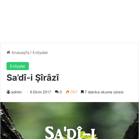
Anasayfa
/
Evliyalar
Evliyalar
Sa’dî-i Şîrâzî
admin
6 Ekim 2017
0
707
7 dakika okuma süresi