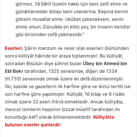
görmez. Yâ İlâhî! İzzetin hakkı için beni zelîl etme ve
günahlarımdan dolayı beni utandırma. Başıma benim
gibisini musallat etme. Ukûbet çekeceksem, senin
elinle olsun. Dünyâda en kötü şey, bir insanın kendisi
gibi birisinden cefâ çekmesidir.”
Eserleri:
Şâirin manzum ve nesir olan eserleri ölümünden
sonra külliyât hâlinde bir araya toplanmıştır. Bu külliyât,
sonradan Bîsütûn diye şöhret bulan
Übey bin Ahmed bin
Ebî Bekr
tarafından, 1325 senesinde, diğeri de 1334
(H.735) senesinde olmak üzere iki defâ düzenlenmiştir.
İlki, kasîde ve gazellerin ilk harfine göre ve ikinci tertib ise
son harfine göre yapılmıştır. Külliyât, 16 kitap ve 6 risâle
olmak üzere 22 eseri ihtivâ etmektedir. Ancak külliyâta,
mevcut isimlerin hepsinin bizzat müellif tarafından mı
konulduğu kat’î olarak bilinememektedir.
K
ü
lliyâtta
bulunan eserler şunlardır: