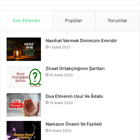
S
a
o
n
S
c
u
s
Son Eklenen
Popüler
Yorumlar
e
T
t
Nasihat Vermek Dinimizin Emridir
b
u
a
1 Şubat 2021
o
b
g
o
e
r
Ziraat Ortakçılığının Şartları
10 Aralık 2020
k
a
m
Dua Etmenin Usul Ve Âdabı
10 Aralık 2020
Namazın Önemi Ve Fazileti
9 Aralık 2020