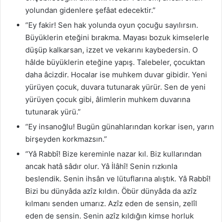
yolundan gidenlere şefâat edecektir.”
“Ey fakir! Sen hak yolunda oyun çocuğu sayılırsın.
Büyüklerin eteğini bırakma. Mayası bozuk kimselerle
düşüp kalkarsan, izzet ve vekarını kaybedersin. O
hâlde büyüklerin eteğine yapış. Talebeler, çocuktan
daha âcizdir. Hocalar ise muhkem duvar gibidir. Yeni
yürüyen çocuk, duvara tutunarak yürür. Sen de yeni
yürüyen çocuk gibi, âlimlerin muhkem duvarına
tutunarak yürü.”
“Ey insanoğlu! Bugün günahlarından korkar isen, yarın
birşeyden korkmazsın.”
“Yâ Rabbî! Bize kereminle nazar kıl. Biz kullarından
ancak hatâ sâdır olur. Yâ İlâhî! Senin rızkınla
beslendik. Senin ihsân ve lütuflarına alıştık. Yâ Rabbî!
Bizi bu dünyâda azîz kıldın. Öbür dünyâda da azîz
kılmanı senden umarız. Azîz eden de sensin, zelîl
eden de sensin. Senin azîz kıldığın kimse horluk