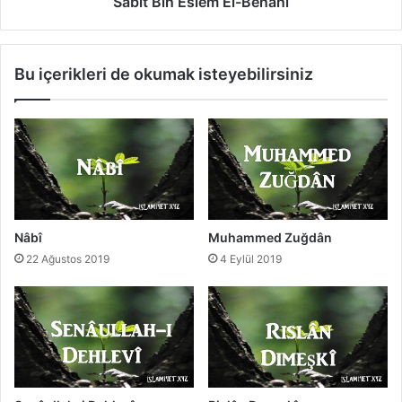
s
Sâbit Bin Eslem El-Benânî
l
e
m
Bu içerikleri de okumak isteyebilirsiniz
E
l
-
B
e
n
â
n
î
Nâbî
Muhammed Zuğdân
22 Ağustos 2019
4 Eylül 2019