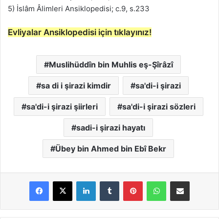
5) İslâm Âlimleri Ansiklopedisi; c.9, s.233
Evliyalar Ansiklopedisi için tıklayınız!
Muslihüddîn bin Muhlis eş-Şîrâzî
sa di i şirazi kimdir
sa'di-i şirazi
sa'di-i şirazi şiirleri
sa'di-i şirazi sözleri
sadi-i şirazi hayatı
Übey bin Ahmed bin Ebî Bekr
LinkedIn
Tumblr
Pinterest
WhatsApp
E-Posta ile paylaş