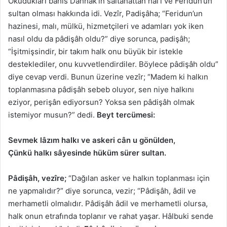
Okudukları bahis Dahhak’ın saltanattan hal’i ve Feridun’un
sultan olması hakkında idi. Vezîr, Padişâha; “Feridun’un
hazinesi, malı, mülkü, hizmetçileri ve adamları yok iken
nasıl oldu da pâdişâh oldu?” diye sorunca, padişâh;
“İşitmişsindir, bir takım halk onu büyük bir istekle
desteklediler, onu kuvvetlendirdiler. Böylece pâdişâh oldu”
diye cevap verdi. Bunun üzerine vezîr; “Madem ki halkın
toplanmasına pâdişâh sebeb oluyor, sen niye halkını
eziyor, perişân ediyorsun? Yoksa sen pâdişâh olmak
istemiyor musun?” dedi.
Beyt tercümesi:
Sevmek lâzım halkı ve askeri cân u gönülden,
Çünkü halkı sâyesinde hüküm sürer sultan.
Pâdişâh, vezîre;
“Dağılan asker ve halkın toplanması için
ne yapmalıdır?” diye sorunca, vezir; “Pâdişâh, âdil ve
merhametli olmalıdır. Pâdişâh âdil ve merhametli olursa,
halk onun etrafında toplanır ve rahat yaşar. Hâlbuki sende