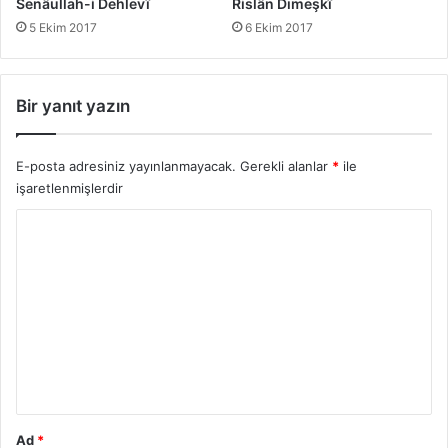
Senâullah-i Dehlevî
Rislân Dımeşkî
5 Ekim 2017
6 Ekim 2017
Bir yanıt yazın
E-posta adresiniz yayınlanmayacak.
Gerekli alanlar
*
ile
işaretlenmişlerdir
Y
o
r
u
m
*
Ad
*