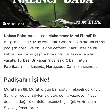
Nalıncı Baba
Nalıncı Baba
’nın asıl adı,
Muhammed Mimi Efendi
’dir.
Bergamalıdır. 1592’de vefat etti. Cenaze hizmetlerini bizzat
padişah gördü ve onu evine defnetti. Kabri üzerine bir
kubbe, önüne bir çeşme koydurdu. Bir tekke ile adını
yaşattı.
Türbesi Unkapanı
’nda, eski
Cibali Tütün
Fabrikası
’nın arkasında,
Haraçzade Camii
karşısındadır.
Padişahın İşi Ne!
Murat Han (III. Murat) o gün bir hoştur. Telaşeli görünür.
Sanki bir şeyler söylemek ister, sonra vazgeçer. Neşeli
deseniz değil, üzüntülü deseniz hiç değil. Veziriazam
Siyavuş Paşa sorar: