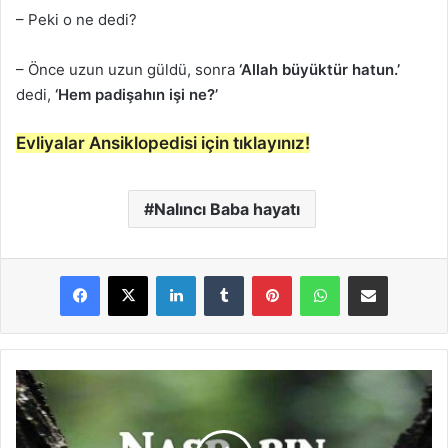
– Peki o ne dedi?
– Önce uzun uzun güldü, sonra
‘Allah büyüktür hatun.’
dedi,
‘Hem padişahın işi ne?’
Evliyalar Ansiklopedisi için tıklayınız!
Nalıncı Baba hayatı
LinkedIn
Tumblr
Pinterest
WhatsApp
E-Posta ile paylaş
N
a
s
r