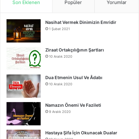
Son Eklenen
Popüler
Yorumlar
e
T
t
Nasihat Vermek Dinimizin Emridir
b
u
a
1 Şubat 2021
o
b
g
o
e
r
Ziraat Ortakçılığının Şartları
10 Aralık 2020
k
a
m
Dua Etmenin Usul Ve Âdabı
10 Aralık 2020
Namazın Önemi Ve Fazileti
9 Aralık 2020
Hastaya Şifa İçin Okunacak Dualar