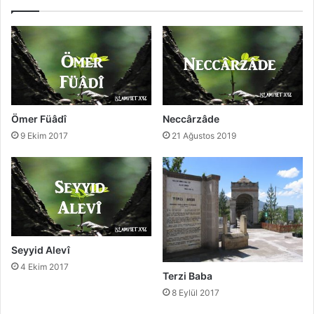
Ömer Füâdî
Neccârzâde
9 Ekim 2017
21 Ağustos 2019
Seyyid Alevî
4 Ekim 2017
Terzi Baba
8 Eylül 2017