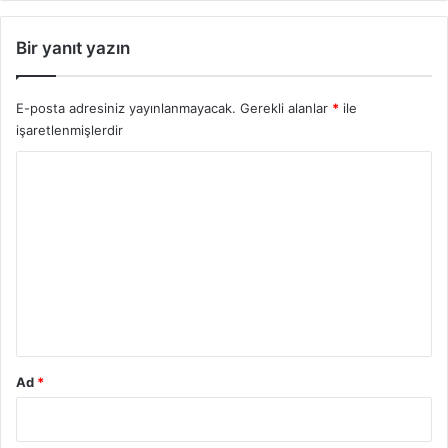
Bir yanıt yazın
E-posta adresiniz yayınlanmayacak.
Gerekli alanlar
*
ile
işaretlenmişlerdir
Y
o
r
u
m
*
Ad
*