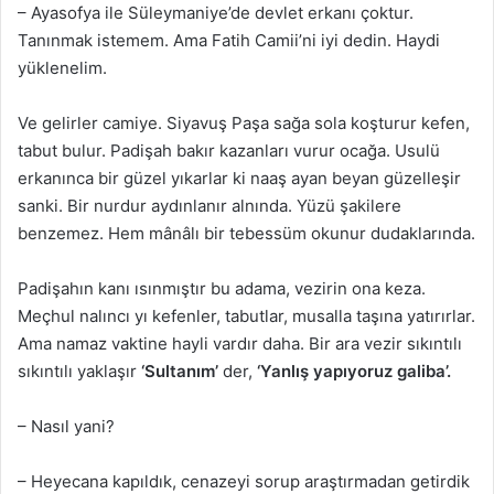
– Ayasofya ile Süleymaniye’de devlet erkanı çoktur.
Tanınmak istemem. Ama Fatih Camii’ni iyi dedin. Haydi
yüklenelim.
Ve gelirler camiye. Siyavuş Paşa sağa sola koşturur kefen,
tabut bulur. Padişah bakır kazanları vurur ocağa. Usulü
erkanınca bir güzel yıkarlar ki naaş ayan beyan güzelleşir
sanki. Bir nurdur aydınlanır alnında. Yüzü şakilere
benzemez. Hem mânâlı bir tebessüm okunur dudaklarında.
Padişahın kanı ısınmıştır bu adama, vezirin ona keza.
Meçhul nalıncı yı kefenler, tabutlar, musalla taşına yatırırlar.
Ama namaz vaktine hayli vardır daha. Bir ara vezir sıkıntılı
sıkıntılı yaklaşır
‘Sultanım’
der,
‘Yanlış yapıyoruz galiba’.
– Nasıl yani?
– Heyecana kapıldık, cenazeyi sorup araştırmadan getirdik