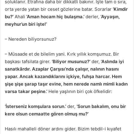
soluklanır. Etrafına daha bir dikkatli bakınır. İşte tam o sıra,
orta yerde yatan bir ceset gözlerine batar. Sorarlar
‘Kimdir
bu?’
Ahali
‘Aman hocam hiç bulaşma.’
derler,
‘Ayyaşın,
meyhur’un biri işte!’
– Nereden biliyorsunuz?
– Müsaade et de bilelim yani. Kırk yıllık komşumuz. Bir
başkası tafsilata girer.
‘Biliyor musunuz?’
der,
‘Aslında iyi
sanatkârdır. Azaplar Çarşısı’nda çalışır, nalının hasını
yapar. Ancak kazandıklarını içkiye, fuhşa harcar. Hem
şişe şişe şarap taşır evine, hem nerede namlı mimli kadın
varsa takar peşine.’
Hele yaşlının biri çok öfkelidir:
‘İsterseniz komşulara sorun.’
der,
‘Sorun bakalım, onu bir
kere olsun cemaatte gören olmuş mu?’
Hasılı mahalleli döner ardını gider. Bizim tebdil-i kıyafet