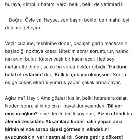
buraya, Kimbilir hanımı vardı belki, belki de yetimleri?
– Doğru. Öyle ya. Neyse, sen başını bekle, ben mahalleyi
dolanıp geleyim.
Vezir cüzüne, tesbihine döner, padişah garip maceranın
başladığı noktaya koşar. Nitekim sorar soruşturur, nalıncı
nın evini bulur. Kapıyı yaşlı bir kadın açar. Hadiseyi
metanetle dinler, sanki bu vefatı bekler gibidir.
‘Hakkını
helal et evladım.’
der,
‘Belli ki çok yorulmuşsun.’
Sonra
eşiğe çöker, ellerini yumruk yapar, şakaklarına dayar.
Ağlar mı? Hayır. Ama gözleri kısılır, belki hatıralara dalar.
Neden sonra silkinip çıkar hayal dünyasından.
‘Biliyor
musun oğlum?’
diye dertli dertli söylenir,
‘Bizim efendi bir
âlemdi vesselâm. Akşamlara kadar nalın yapar, ama
birinin elinde şarap şişesi görmesin, elindekini
avucundakini verir satın alırdı. Sonra getirip dökerdi