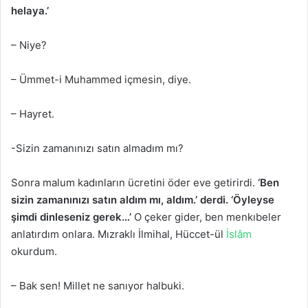
helaya.’
– Niye?
– Ümmet-i Muhammed içmesin, diye.
– Hayret.
-Sizin zamanınızı satın almadım mı?
Sonra malum kadınların ücretini öder eve getirirdi.
‘Ben
sizin zamanınızı satın aldım mı, aldım.’ derdi. ‘Öyleyse
şimdi dinleseniz gerek…’
O çeker gider, ben menkıbeler
anlatırdım onlara. Mızraklı İlmihal, Hüccet-ül
İslâm
okurdum.
– Bak sen! Millet ne sanıyor halbuki.