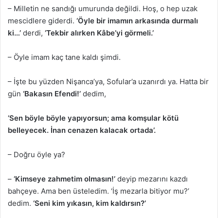
– Milletin ne sandığı umurunda değildi. Hoş, o hep uzak
mescidlere giderdi.
‘Öyle bir imamın arkasında durmalı
ki…’
derdi,
‘Tekbir alırken Kâbe’yi görmeli.’
– Öyle imam kaç tane kaldı şimdi.
– İşte bu yüzden Nişanca’ya, Sofular’a uzanırdı ya. Hatta bir
gün
‘Bakasın Efendi!’
dedim,
‘Sen böyle böyle yapıyorsun; ama komşular kötü
belleyecek. İnan cenazen kalacak ortada’.
– Doğru öyle ya?
–
‘Kimseye zahmetim olmasın!’
deyip mezarını kazdı
bahçeye. Ama ben üsteledim. ‘İş mezarla bitiyor mu?’
dedim.
‘Seni kim yıkasın, kim kaldırsın?’