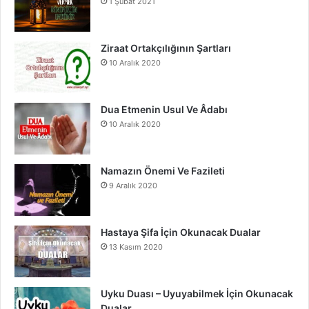
1 Şubat 2021
o
b
g
o
e
r
Ziraat Ortakçılığının Şartları
10 Aralık 2020
k
a
m
Dua Etmenin Usul Ve Âdabı
10 Aralık 2020
Namazın Önemi Ve Fazileti
9 Aralık 2020
Hastaya Şifa İçin Okunacak Dualar
13 Kasım 2020
Uyku Duası – Uyuyabilmek İçin Okunacak
Dualar