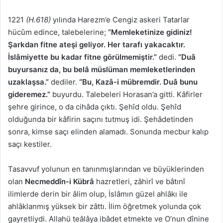
1221
(H.618)
yılında Harezm’e Cengiz askeri Tatarlar
hücûm edince, talebelerine;
“Memleketinize gidiniz!
Şarkdan fitne ateşi geliyor. Her tarafı yakacaktır.
İslâmiyette bu kadar fitne görülmemiştir.”
dedi.
“Duâ
buyursanız da, bu belâ müslüman memleketlerinden
uzaklaşsa.”
dediler.
“Bu, Kazâ-i mübremdir. Duâ bunu
gideremez.”
buyurdu. Talebeleri Horasan’a gitti. Kâfirler
şehre girince, o da cihâda çıktı. Şehîd oldu. Şehîd
olduğunda bir kâfirin saçını tutmuş idi. Şehâdetinden
sonra, kimse saçı elinden alamadı. Sonunda mecbur kalıp
saçı kestiler.
Tasavvuf yolunun en tanınmışlarından ve büyüklerinden
olan
Necmeddîn-i Kübrâ
hazretleri, zâhirî ve bâtınî
ilimlerde derin bir âlim olup, İslâmın güzel ahlâkı ile
ahlâklanmış yüksek bir zâttı. İlim öğretmek yolunda çok
gayretliydi. Allahü teâlâya ibâdet etmekte ve O’nun dînine