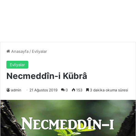
Anasayfa
/
Evliyalar
Evliyalar
Necmeddîn-i Kübrâ
admin
21 Ağustos 2019
0
153
3 dakika okuma süresi