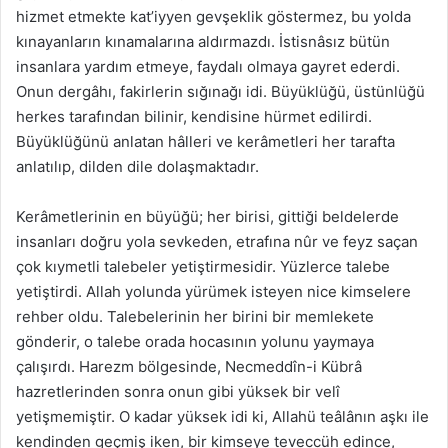
hizmet etmekte kat’iyyen gevşeklik göstermez, bu yolda
kınayanların kınamalarına aldırmazdı. İstisnâsız bütün
insanlara yardım etmeye, faydalı olmaya gayret ederdi.
Onun dergâhı, fakirlerin sığınağı idi. Büyüklüğü, üstünlüğü
herkes tarafından bilinir, kendisine hürmet edilirdi.
Büyüklüğünü anlatan hâlleri ve kerâmetleri her tarafta
anlatılıp, dilden dile dolaşmaktadır.
Kerâmetlerinin en büyüğü; her birisi, gittiği beldelerde
insanları doğru yola sevkeden, etrafına nûr ve feyz saçan
çok kıymetli talebeler yetiştirmesidir. Yüzlerce talebe
yetiştirdi. Allah yolunda yürümek isteyen nice kimselere
rehber oldu. Talebelerinin her birini bir memlekete
gönderir, o talebe orada hocasının yolunu yaymaya
çalışırdı. Harezm bölgesinde, Necmeddîn-i Kübrâ
hazretlerinden sonra onun gibi yüksek bir velî
yetişmemiştir. O kadar yüksek idi ki, Allahü teâlânın aşkı ile
kendinden geçmiş iken, bir kimseye teveccüh edince,