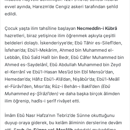
evvel ayında, Harezm’de Cengiz askeri tarafından şehîd
edildi.
Çocuk yaşta ilim tahsîline başlayan
Necmeddîn-i Kübrâ
hazretleri, biraz yetişince ilim öğrenmek aşkıyla çeşitli
beldeleri dolaştı. İskenderiyye’de; Ebû Tâhir es-Silefî’den,
İsfehan’da; Ebü’l-Mekârim, Ahmed bin Muhammed el-
Lebbân, Ebû Saîd Halîl bin Bedr, Ebû Câfer Muhammed bin
Ahmed es-Saydelânî, Ebû Abdullah Muhammed bin Zeyd
el-Kerrânî ve Ebü’l-Hasan Mes’ûd bin Ebî Mensûr’dan,
Hemedan’da; Hâfız Ebü’l-A’lâ’dan, Nişâbûr’da; Ebü’l-Meâlî
el-Fürâvî’den, Mısır’da; Rûz-i Behân-ı Baklî’den
(Ebû
Muhammed eş-Şîrâzî’den)
ve daha başka birçok âlimden
ilim öğrenip, hadîs-i şerîf rivâyet etti.
İmâm Ebû Nasr Hafza’nın Tebriz’de Sünne okuttuğunu
duyup oraya giderek, bu kelâm âliminin derslerine devâm
etti. Ş
eyh-üs-Sünne vel-Mesâlih
adındaki mukaddime