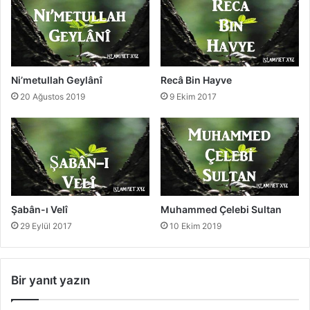
d
S
ı
d
d
Ni’metullah Geylânî
Recâ Bin Hayve
ı
20 Ağustos 2019
9 Ekim 2017
k
Şabân-ı Velî
Muhammed Çelebi Sultan
29 Eylül 2017
10 Ekim 2019
Bir yanıt yazın