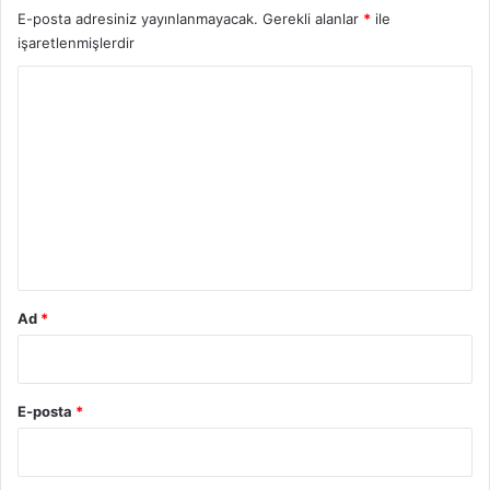
E-posta adresiniz yayınlanmayacak.
Gerekli alanlar
*
ile
işaretlenmişlerdir
Y
o
r
u
m
*
Ad
*
E-posta
*