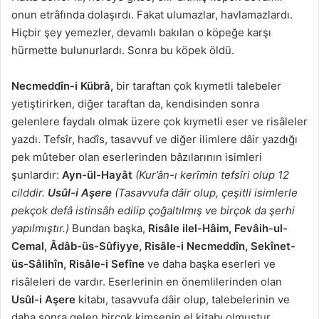
onun etrâfında dolaşırdı. Fakat ulumazlar, havlamazlardı.
Hiçbir şey yemezler, devamlı bakılan o köpeğe karşı
hürmette bulunurlardı. Sonra bu köpek öldü.
Necmeddîn-i Kübrâ,
bir taraftan çok kıymetli talebeler
yetiştirirken, diğer taraftan da, kendisinden sonra
gelenlere faydalı olmak üzere çok kıymetli eser ve risâleler
yazdı. Tefsîr, hadîs, tasavvuf ve diğer ilimlere dâir yazdığı
pek mûteber olan eserlerinden bâzılarının isimleri
şunlardır:
Ayn-ül-Hayât
(Kur’ân-ı kerîmin tefsîri olup 12
cilddir.
Usûl-i Aşere
(Tasavvufa dâir olup, çeşitli isimlerle
pekçok defâ istinsâh edilip çoğaltılmış ve birçok da şerhi
yapılmıştır.)
Bundan başka,
Risâle ilel-Hâim, Fevâih-ul-
Cemal, Âdâb-üs-Sûfiyye, Risâle-i Necmeddîn, Sekînet-
üs-Sâlihîn, Risâle-i Sefîne
ve daha başka eserleri ve
risâleleri de vardır. Eserlerinin en önemlilerinden olan
Usûl-i Aşere
kitabı, tasavvufa dâir olup, talebelerinin ve
daha sonra gelen birçok kimsenin el kitabı olmuştur.