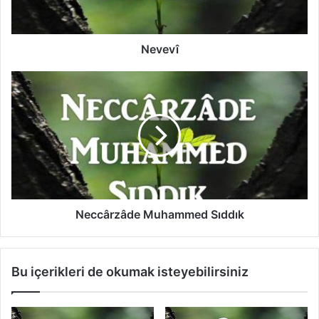
Nevevî
N
e
c
c
â
r
z
â
d
e
Neccârzâde Muhammed Sıddık
M
u
h
Bu içerikleri de okumak isteyebilirsiniz
a
m
m
e