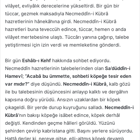
vilâyet, evliyâlık derecelerine yükseltirdi. Bir gün bir
tüccar, gezmek maksadıyla Necmeddîn-i Kübrâ
hazretlerinin hânekâhına girdi. Necmeddîn-i Kübrâ
hazretleri buna teveccüh edince, tüccar, hemen o anda
vilâyet mertebesine ulaştı. Tüccârı yanına çağırıp, talebe
yetiştirmesi için izin verdi ve memleketine gönderdi.
Bir gün
Eshâb-ı Kehf
hakkında sohbet ediyordu.
Necmeddîn hazretlerinin talebelerinden olan
Sa’düddîn-i
Hamevî
;
“Acabâ bu ümmette, sohbeti köpeğe tesir eden
var mıdır?”
diye düşündü.
Necmeddîn-i Kübrâ,
kalb gözü
ile bu talebesinin düşüncesini anlayıp kalktı ve dergâhın
kapısına doğru yürüdü. Ansızın uzaklardan bir köpek
çıkageldi. Bir yerde durup kuyruğunu salladı.
Necmeddîn-i
Kübrâ’
nın bakışı köpeğe isâbet edince, köpek derhâl
değişti. Kendinden geçme hâlleri görüldü. Yüzünü
şehirden çevirip kabristana gitti. Başını yerlere sürüyordu.
Hattâ derler ki, nereye gitse, elli-altmış köpek devamlı