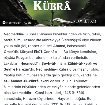
Necmeddîn-i Kübrâ
Necmeddîn-i Kübrâ
Evliyânın büyüklerinden ve fıkıh, tefsîr,
hadîs âlimi. Tasavvufta Kübreviyye
(Zehebiyye)
diye bilinen
yolun mürşidi, rehberidir.İsmi
Ahmed
, babasınınki
Ömer
‘dir. Künyesi
Ebü’l-Cennâb
‘dır. Bu künye kendisine,
rüyâda Peygamber efendimiz tarafından verilmiştir.
Lakabları;
Necmeddîn, Şeyh-ül-imâm, Zâhid-ül-kebîr ve
Şeyh-i Harezm
‘dir.
Necmeddîn-i Kübrâ
diye meşhûr oldu.
Yaptığı bütün münâzaralarda gâlip geldiği için, kendisine
et-Tâmmet-ül-kübrâ
lakabı da verildi. Ehl-i sünnet
âlimlerinin büyüklerinden ve evliyânın önde gelenlerinden
olan
Necmeddîn-i Kübrâ
hazretleri, 1145 (H.539)
senesinde, Harezm köylerinden Hayvek’te doğdu. Buna
nisbetle Hayvekî denilmiştir. 1221 (H.618) senesi Rebî’ul-