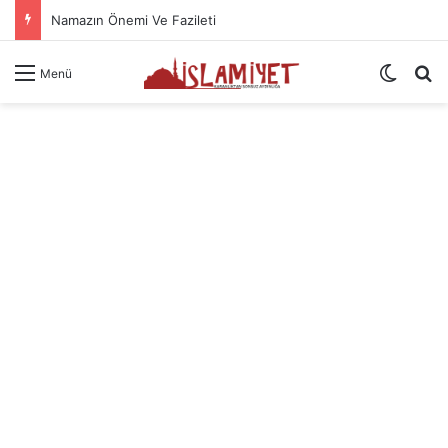
Namazın Önemi Ve Fazileti
Dış gö
A
Menü