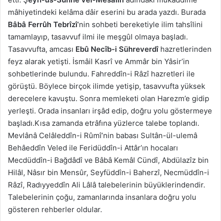
mâhiyetindeki kelâma dâir eserini bu arada yazdı. Burada
Bâbâ Ferrûh Tebrîzî
‘nin sohbeti bereketiyle ilim tahsîlini
tamamlayıp, tasavvuf ilmi ile meşgûl olmaya başladı.
Tasavvufta, amcası
Ebû Necîb-i Sühreverdî
hazretlerinden
feyz alarak yetişti. İsmâil Kasrî ve Ammâr bin Yâsir’in
sohbetlerinde bulundu. Fahreddîn-i Râzî hazretleri ile
görüştü. Böylece birçok ilimde yetişip, tasavvufta yüksek
derecelere kavuştu. Sonra memleketi olan Harezm’e gidip
yerleşti. Orada insanları irşâd edip, doğru yolu göstermeye
başladı.Kısa zamanda etrâfına yüzlerce talebe toplandı.
Mevlânâ Celâleddîn-i Rûmî’nin babası Sultân-ül-ulemâ
Behâeddîn Veled ile Feridüddîn-i Attâr’ın hocaları
Mecdüddîn-i Bağdâdî ve Bâbâ Kemâl Cündî, Abdülazîz bin
Hilâl, Nâsır bin Mensûr, Seyfüddîn-i Baherzî, Necmüddîn-i
Râzî, Radıyyeddîn Ali Lâlâ talebelerinin büyüklerindendir.
Talebelerinin çoğu, zamanlarında insanlara doğru yolu
gösteren rehberler oldular.