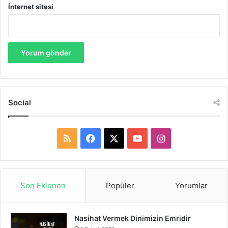
İnternet sitesi
Social
R
F
X
Y
I
S
a
o
n
S
c
u
s
Son Eklenen
Popüler
Yorumlar
e
T
t
Nasihat Vermek Dinimizin Emridir
b
u
a