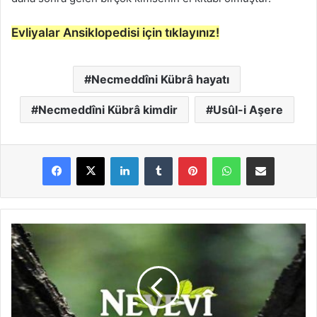
Evliyalar Ansiklopedisi için tıklayınız!
Necmeddîni Kübrâ hayatı
Necmeddîni Kübrâ kimdir
Usûl-i Aşere
LinkedIn
Tumblr
Pinterest
WhatsApp
E-Posta ile paylaş
N
e
v
e
v
î