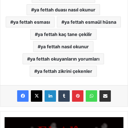
ya fettah duası nasıl okunur
ya fettah esması
ya fettah esmaül hüsna
ya fettah kaç tane çekilir
ya fettah nasıl okunur
ya fettah okuyanların yorumları
ya fettah zikrini çekenler
LinkedIn
Tumblr
Pinterest
WhatsApp
E-Posta ile paylaş
E
l