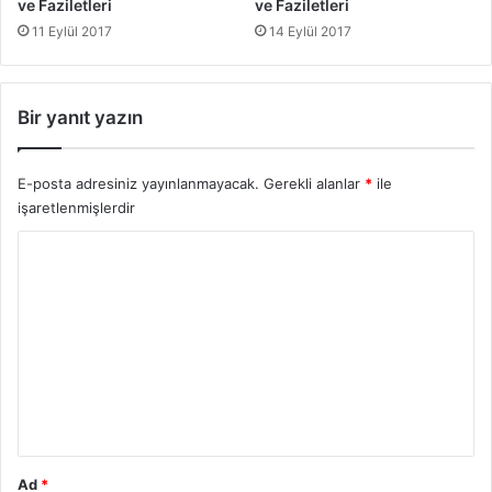
l
ve Faziletleri
ve Faziletleri
e
11 Eylül 2017
14 Eylül 2017
r
i
Bir yanıt yazın
E-posta adresiniz yayınlanmayacak.
Gerekli alanlar
*
ile
işaretlenmişlerdir
Y
o
r
u
m
*
Ad
*