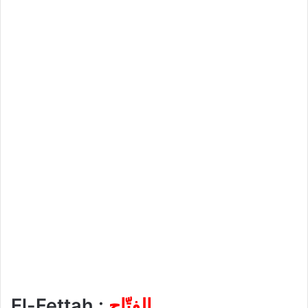
El-Fettah :
الفتّاح