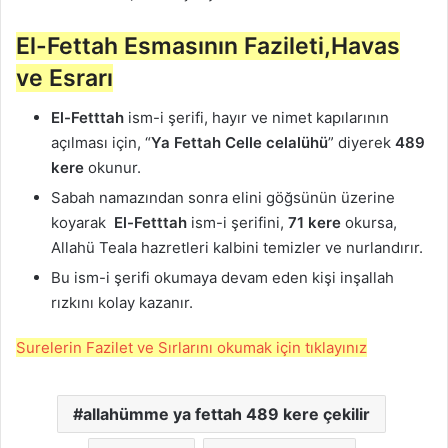
El-Fettah Esmasının Fazileti,Havas
ve Esrarı
El-Fetttah
ism-i şerifi, hayır ve nimet kapılarının
açılması için, “
Y
a Fettah Celle celalühü
” diyerek
489
kere
okunur.
Sabah namazından sonra elini göğsünün üzerine
koyarak
El-Fetttah
ism-i şerifini,
71 kere
okursa,
Allahü Teala hazretleri kalbini temizler ve nurlandırır.
Bu ism-i şerifi okumaya devam eden kişi inşallah
rızkını kolay kazanır.
Surelerin Fazilet ve Sırlarını okumak için tıklayınız
allahümme ya fettah 489 kere çekilir