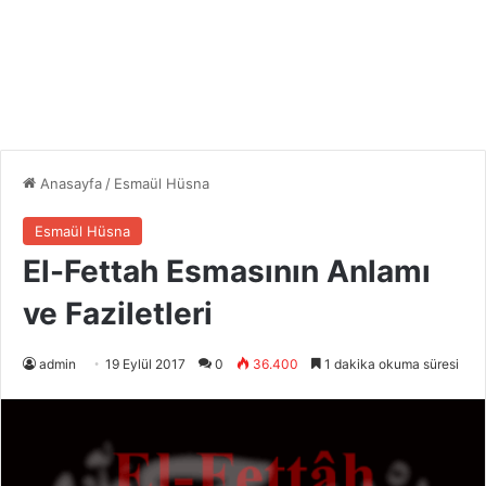
Anasayfa
/
Esmaül Hüsna
Esmaül Hüsna
El-Fettah Esmasının Anlamı
ve Faziletleri
admin
19 Eylül 2017
0
36.400
1 dakika okuma süresi