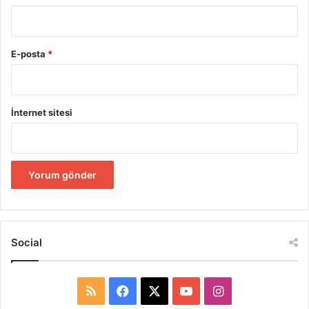
E-posta
*
İnternet sitesi
Social
R
F
X
Y
I