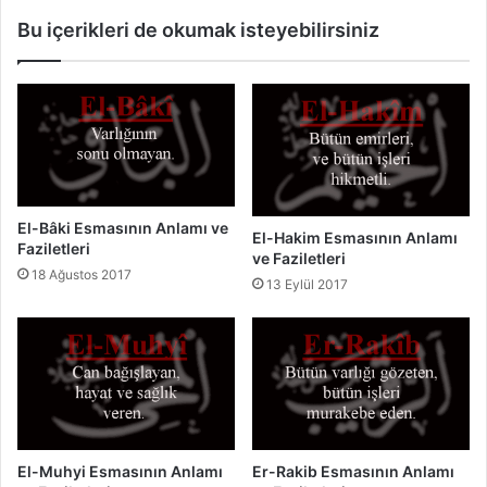
e
a
Bu içerikleri de okumak isteyebilirsiniz
F
s
a
ı
z
n
i
ı
l
n
e
A
t
n
l
l
e
a
El-Bâki Esmasının Anlamı ve
r
El-Hakim Esmasının Anlamı
m
Faziletleri
ve Faziletleri
i
ı
18 Ağustos 2017
v
13 Eylül 2017
e
F
a
z
i
l
e
t
El-Muhyi Esmasının Anlamı
Er-Rakib Esmasının Anlamı