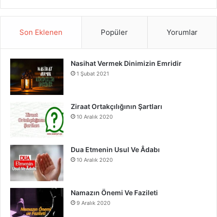
S
a
o
n
S
c
u
s
Son Eklenen
Popüler
Yorumlar
e
T
t
Nasihat Vermek Dinimizin Emridir
b
u
a
1 Şubat 2021
o
b
g
o
e
r
Ziraat Ortakçılığının Şartları
10 Aralık 2020
k
a
m
Dua Etmenin Usul Ve Âdabı
10 Aralık 2020
Namazın Önemi Ve Fazileti
9 Aralık 2020