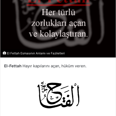
El Fettah Esmasının Anlamı ve Faziletleri
El-Fettah
Hayır kapılarını açan, hüküm veren.