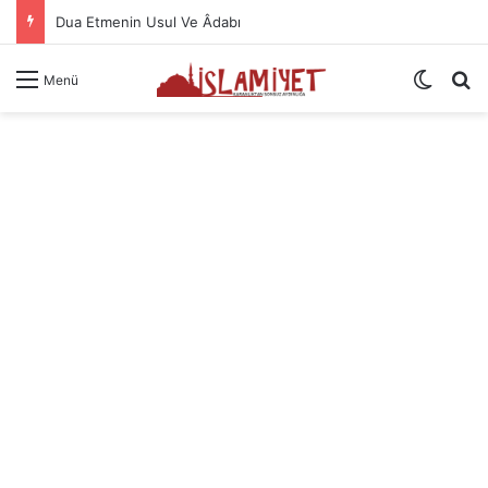
Dua Etmenin Usul Ve Âdabı
Dış gö
A
Menü