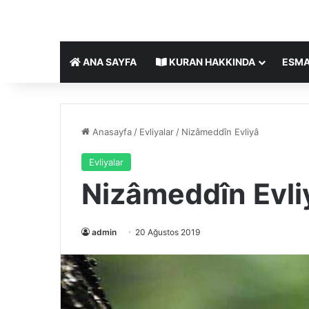
ANA SAYFA
KURAN HAKKINDA
ESMA
Anasayfa
/
Evliyalar
/
Nizâmeddîn Evliyâ
Evliyalar
Nizâmeddîn Evli
admin
20 Ağustos 2019