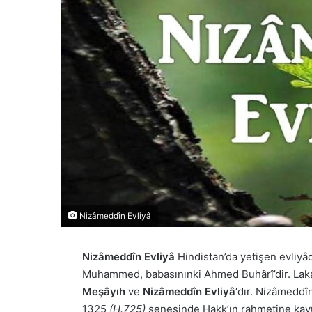
Nizâmeddîn Evliyâ
Nizâmeddîn Evliyâ
Hindistan’da yetişen evliyâ
Muhammed, babasınınki Ahmed Buhârî’dir. Laka
Meşâyıh
ve
Nizâmeddîn Evliyâ
‘dır. Nizâmeddî
1325
(H.725)
senesinde Hakk’ın rahmetine ka