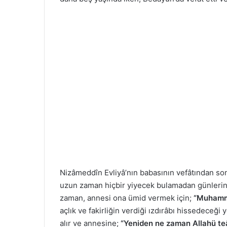
Nizâmeddîn Evliyâ’nın babasının vefâtından son
uzun zaman hiçbir yiyecek bulamadan günlerini
zaman, annesi ona ümid vermek için;
“Muhamme
açlık ve fakirliğin verdiği ızdırâbı hissedeceğ
alır ve annesine;
“Yeniden ne zaman Allahü teâl