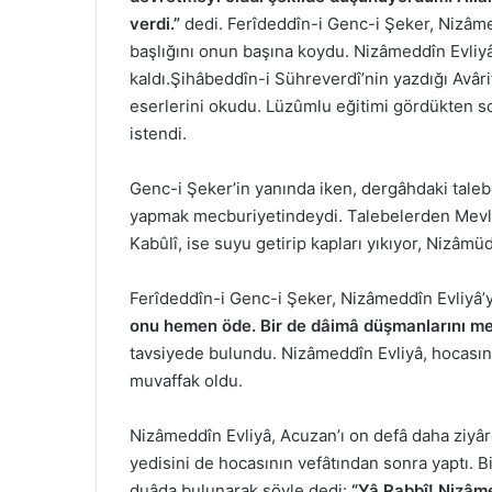
verdi.”
dedi. Ferîdeddîn-i Genc-i Şeker, Nizâmedd
başlığını onun başına koydu. Nizâmeddîn Evliy
kaldı.Şihâbeddîn-i Sühreverdî’nin yazdığı Avâri
eserlerini okudu. Lüzûmlu eğitimi gördükten s
istendi.
Genc-i Şeker’in yanında iken, dergâhdaki talebe
yapmak mecburiyetindeydi. Talebelerden Mev
Kabûlî, ise suyu getirip kapları yıkıyor, Nizâmü
Ferîdeddîn-i Genc-i Şeker, Nizâmeddîn Evliyâ’y
onu hemen öde. Bir de dâimâ düşmanlarını m
tavsiyede bulundu. Nizâmeddîn Evliyâ, hocasın
muvaffak oldu.
Nizâmeddîn Evliyâ, Acuzan’ı on defâ daha ziyâre
yedisini de hocasının vefâtından sonra yaptı. B
duâda bulunarak şöyle dedi:
“Yâ Rabbî! Nizâme