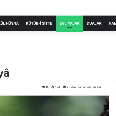
ÜL HÜSNA
KÜTÜB-I SITTE
EVLIYALAR
DUALAR
NA
yâ
0
174
23 dakika okuma süresi