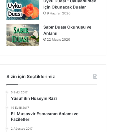
Uyku Duası – Uyuyabilmek
İçin Okunacak Dualar
9 Haziran 2020
Sabır Duası Okunuşu ve
Anlamı
22 Mayıs 2020
Sizin için Seçtiklerimiz
5 Eylül 2017
Yûsuf Bin Hüseyin Râzî
19 Eylül 2017
El-Musavvir Esmasının Anlamı ve
Faziletleri
2 Ağustos 2017