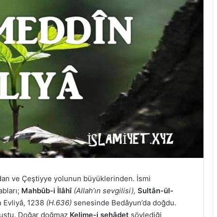
dan ve Çeştiyye yolunun büyüklerinden. İsmi
bları;
Mahbûb-i İlâhî
(Allah’ın sevgilisi),
Sultân-ül-
n Evliyâ, 1238
(H.636)
senesinde Bedâyun’da doğdu.
vuştu. Doğar doğmaz
Kelime-i şehâdet
söylediği