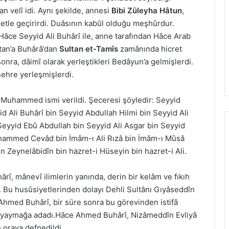
n velî idi. Aynı şekilde, annesi
Bibi Züleyha Hâtun
,
etle geçirirdi. Duâsının kabûl olduğu meşhûrdur.
 Hâce Seyyid Ali Buhârî ile, anne tarafından Hâce Arab
stan’a Buhârâ’dan
Sultan et-Tamîs
zamânında hicret
onra, dâimî olarak yerleştikleri Bedâyun’a gelmişlerdi.
şehre yerleşmişlerdi.
uhammed ismi verildi. Şeceresi şöyledir: Seyyid
Ali Buhârî bin Seyyid Abdullah Hilmi bin Seyyid Ali
yyid Ebû Abdullah bin Seyyid Ali Asgar bin Seyyid
Muhammed Cevâd bin İmâm-ı Ali Rızâ bin İmâm-ı Mûsâ
Zeynelâbidîn bin hazret-i Hüseyin bin hazret-i Ali.
î, mânevî ilimlerin yanında, derin bir kelâm ve fıkıh
r. Bu husûsiyetlerinden dolayı Dehli Sultânı Gıyâseddîn
Ahmed Buhârî, bir süre sonra bu görevinden istifâ
ni yaymağa adadı.Hâce Ahmed Buhârî, Nizâmeddîn Evliyâ
 oraya defnedildi.