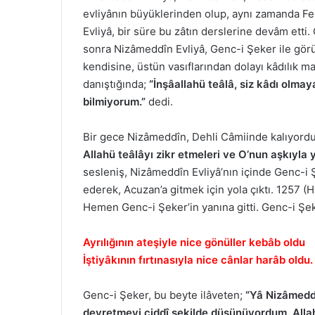
evliyânın büyüklerinden olup, aynı zamanda Fe
Evliyâ, bir süre bu zâtın derslerine devâm etti
sonra Nizâmeddîn Evliyâ, Genc-i Şeker ile görü
kendisine, üstün vasıflarından dolayı kâdılık ma
danıştığında;
“İnşâallahü teâlâ, siz kâdı olma
bilmiyorum.”
dedi.
Bir gece Nizâmeddîn, Dehli Câmiinde kalıyordu
Allahü teâlâyı zikr etmeleri ve O’nun aşkıyla
sesleniş, Nizâmeddîn Evliyâ’nın içinde Genc-i Ş
ederek, Acuzan’a gitmek için yola çıktı. 1257 
Hemen Genc-i Şeker’in yanına gitti. Genc-i Şek
Ayrılığının ateşiyle nice gönüller kebâb oldu
İştiyâkının fırtınasıyla nice cânlar harâb oldu.
Genc-i Şeker, bu beyte ilâveten;
“Yâ Nizâmeddî
devretmeyi ciddî şekilde düşünüyordum. Alla