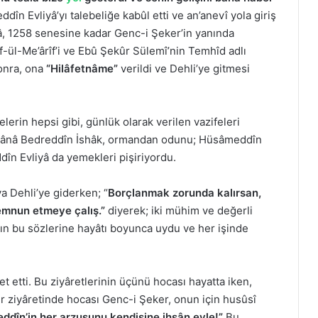
în Evliyâ’yı talebeliğe kabûl etti ve an’anevî yola giriş
â, 1258 senesine kadar Genc-i Şeker’in yanında
f-ül-Me’ârîf’i ve Ebû Şekûr Sülemî’nin Temhîd adlı
onra, ona
“Hilâfetnâme”
verildi ve Dehli’ye gitmesi
lerin hepsi gibi, günlük olarak verilen vazifeleri
lânâ Bedreddîn İshâk, ormandan odunu; Hüsâmeddîn
ddîn Evliyâ da yemekleri pişiriyordu.
a Dehli’ye giderken; “
Borçlanmak zorunda kalırsan,
emnun etmeye çalış.”
diyerek; iki mühim ve değerli
ın bu sözlerine hayâtı boyunca uydu ve her işinde
t etti. Bu ziyâretlerinin üçünü hocası hayatta iken,
ir ziyâretinde hocası Genc-i Şeker, onun için husûsî
ddîn’in her arzusunu kendisine ihsân eyle!”
Bu