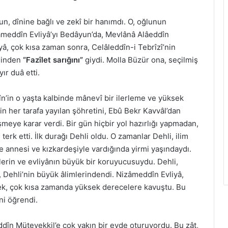
n, dînine bağlı ve zekî bir hanımdı. O, oğlunun
zâmeddîn Evliyâ’yı Bedâyun’da, Mevlânâ Alâeddîn
yâ, çok kısa zaman sonra, Celâleddîn-i Tebrîzî’nin
linden
“Fazîlet sarığını”
giydi. Molla Büzür ona, seçilmiş
ır duâ etti.
în’in o yaşta kalbinde mânevî bir ilerleme ve yüksek
r’in her tarafa yayılan şöhretini, Ebû Bekr Kavvâl’dan
eye karar verdi. Bir gün hiçbir yol hazırlığı yapmadan,
rk etti. İlk durağı Dehli oldu. O zamanlar Dehli, ilim
ye annesi ve kızkardeşiyle vardığında yirmi yaşındaydı.
lerin ve evliyânın büyük bir koruyucusuydu. Dehli,
 Dehli’nin büyük âlimlerindendi. Nizâmeddîn Evliyâ,
k, çok kısa zamanda yüksek derecelere kavuştu. Bu
ni öğrendi.
dîn Mütevekkil’e çok yakın bir evde oturuyordu. Bu zât,