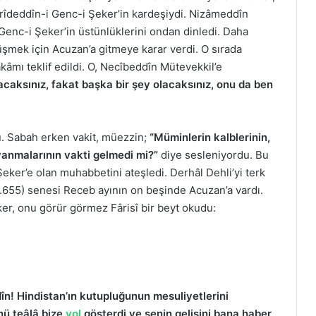
rîdeddîn-i Genc-i Şeker’in kardeşiydi. Nizâmeddîn
. Genc-i Şeker’in üstünlüklerini ondan dinledi. Daha
şmek için Acuzan’a gitmeye karar verdi. O sırada
kâmı teklif edildi. O, Necîbeddîn Mütevekkil’e
yacaksınız, fakat başka bir şey olacaksınız, onu da ben
. Sabah erken vakit, müezzin;
“Müminlerin kalblerinin,
 yanmalarının vakti gelmedi mi?”
diye sesleniyordu. Bu
eker’e olan muhabbetini ateşledi. Derhâl Dehli’yi terk
(H.655) senesi Receb ayının on beşinde Acuzan’a vardı.
er, onu görür görmez Fârisî bir beyt okudu:
n! Hindistan’ın kutupluğunun mesuliyetlerini
hü teâlâ bize
yol
gösterdi ve senin gelişini bana haber