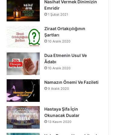
Nasihat Vermek Dinimizin
o
b
g
Emridir
1 Şubat 2021
o
e
r
k
a
Ziraat Ortakçılığının
Şartları
m
10 Aralık 2020
Dua Etmenin Usul Ve
Âdabı
10 Aralık 2020
Namazın Önemi Ve Fazileti
9 Aralık 2020
Hastaya Şifa İçin
Okunacak Dualar
13 Kasım 2020