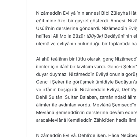
Nizâmeddîn Evliyâ ‘nın annesi Bibi Züleyha Hâtu
eğitimine özel bir gayret gösterdi. Annesi, Ni
Usûlî’nin derslerine gönderdi. Nizâmeddîn Evli
halîfesi Ali Molla Büzür
(Büyük)
Bedâyûnî’nin e
ulemâ ve evliyânın bulunduğu bir toplantıda hay
Allahü teâlânın bir lütfu olarak, genç Nizâmedd
ilimler için ilâhî bir kıvılcım vardı. Genc-i Şeke
duyar duymaz, Nizâmeddîn Evliyâ onunla görüşm
Genc-i Şeker ile görüşmek ümîdiyle Bedâyun’u te
ve irfânın beşiği idi. Nizâmeddîn Evliyâ, Dehli’
Dehli Sultânı Sultan Balaban, zamânındaki âlim
âlimler ile aydınlanıyordu. Mevlânâ Şemseddîn,
Mevlânâ Şemseddîn’in derslerine devâm edere
aradaMevlânâ Kemâleddîn Zâhid’den hadîs ilmi
Nizâmeddîn Evliyâ, Dehli’de iken, Hâce Necîbed