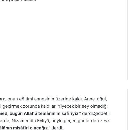
ra, onun eğitimi annesinin üzerine kaldı. Anne-oğul,
 geçirmek zorunda kaldılar. Yiyecek bir şey olmadığı
d, bugün Allahü teâlânın misâfiriyiz.”
derdi.Şiddetli
i yerde, Nizâmeddîn Evliyâ, böyle geçen günlerden zevk
ânın misâfiri olacağız.”
derdi.