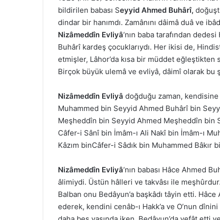
bildirilen babası S
eyyid Ahmed Buhârî,
doğuşta
dindar bir hanımdı. Zamânını dâimâ duâ ve ibâd
Nizâmeddîn Evliyâ
‘nın baba tarafından dedesi
Buhârî kardeş çocuklarıydı. Her ikisi de, Hindi
etmişler, Lâhor’da kısa bir müddet eğleştikten s
Birçok büyük ulemâ ve evliyâ, dâimî olarak bu 
Nizâmeddîn Evliyâ
doğduğu zaman, kendisine M
Muhammed bin Seyyid Ahmed Buhârî bin Seyyid 
Meşheddîn bin Seyyid Ahmed Meşheddîn bin Se
Câfer-i Sânî bin İmâm-ı Ali Nakî bin İmâm-ı 
Kâzım binCâfer-i Sâdık bin Muhammed Bâkır bin 
Nizâmeddîn Evliyâ
‘nın babası Hâce Ahmed Buhâr
âlimiydi. Üstün hâlleri ve takvâsı ile meşhûrdu
Balban onu Bedâyun’a başkâdı tâyin etti. Hâce 
ederek, kendini cenâb-ı Hakk’a ve O’nun dîni
daha beş yaşında iken, Bedâyun’da vefât etti ve