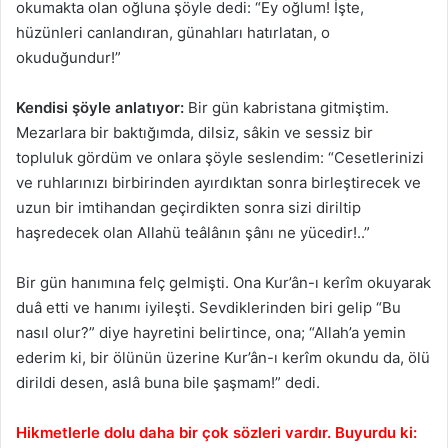
okumakta olan oğluna şöyle dedi: “Ey oğlum! İşte,
hüzünleri canlandıran, günahları hatırlatan, o
okuduğundur!”
Kendisi şöyle anlatıyor:
Bir gün kabristana gitmiştim.
Mezarlara bir baktığımda, dilsiz, sâkin ve sessiz bir
topluluk gördüm ve onlara şöyle seslendim: “Cesetlerinizi
ve ruhlarınızı birbirinden ayırdıktan sonra birleştirecek ve
uzun bir imtihandan geçirdikten sonra sizi diriltip
haşredecek olan Allahü teâlânın şânı ne yücedir!..”
Bir gün hanımına felç gelmişti. Ona Kur’ân-ı kerîm okuyarak
duâ etti ve hanımı iyileşti. Sevdiklerinden biri gelip “Bu
nasıl olur?” diye hayretini belirtince, ona; “Allah’a yemin
ederim ki, bir ölünün üzerine Kur’ân-ı kerîm okundu da, ölü
dirildi desen, aslâ buna bile şaşmam!” dedi.
Hikmetlerle dolu daha bir çok sözleri vardır. Buyurdu ki: