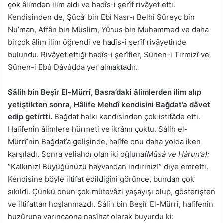
çok âlimden ilim aldı ve hadîs-i şerîf rivâyet etti.
Kendisinden de, Şücâ’ bin Ebî Nasr-ı Belhî Süreyc bin
Nu’man, Affân bin Müslim, Yûnus bin Muhammed ve daha
birçok âlim ilim öğrendi ve hadîs-i şerîf rivâyetinde
bulundu. Rivâyet ettiği hadîs-i şerîfler, Sünen-i Tirmizî ve
Sünen-i Ebû Dâvûdda yer almaktadır.
Sâlih bin Beşîr El-Mürrî, Basra’daki âlimlerden ilim alıp
yetiştikten sonra, Hâlife Mehdî kendisini Bağdat’a dâvet
edip getirtti.
Bağdat halkı kendisinden çok istifâde etti.
Halîfenin âlimlere hürmeti ve ikrâmı çoktu. Sâlih el-
Mürrî’nin Bağdat’a gelişinde, halîfe onu daha yolda iken
karşıladı. Sonra veliahdı olan iki oğluna
(Mûsâ ve Hârun’a):
“Kalkınız! Büyüğünüzü hayvandan indiriniz!” diye emretti.
Kendisine böyle iltifat edildiğini görünce, bundan çok
sıkıldı. Çünkü onun çok mütevâzi yaşayışı olup, gösterişten
ve iltifattan hoşlanmazdı. Sâlih bin Beşîr El-Mürrî, halîfenin
huzûruna varıncaona nasîhat olarak buyurdu ki: