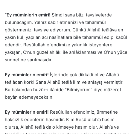
“Ey müminlerin emîri!
Şimdi sana bâzı tavsiyelerde
bulunacağım. Yalnız sabır etmenizi ve tahammül
göstermenizi tavsiye ediyorum. Çünkü Allahü teâlâya en
yakın kul, yapılan acı nasîhatlara bile tahammül edip, kabûl
edendir. Resûlullah efendimize yakınlık isteyenlere
yakışan, O’nun güzel ahlâkı ile ahlâklanması ve O’nun yüce
sünnetine sarılmasıdır.
Ey müminlerin emîri!
İşlerinde çok dikkatli ol ve Allahü
teâlâdan kork! Sana Allahü teâlâ ilim ve anlayış vermiştir.
Bu bakımdan huzûr-ı ilâhîde “Bilmiyorum” diye mâzeret
beyân edemeyeceksin.
Ey müminlerin emîri!
Resûlullah efendimiz, ümmetine
haksızlık edenlerin hasmıdır. Kim Resûlullah’a hasım
olursa, Allahü teâlâ da o kimseye hasım olur. Allah’a ve