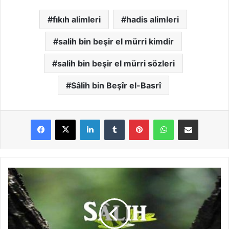
fıkıh alimleri
hadis alimleri
salih bin beşir el mürri kimdir
salih bin beşir el mürri sözleri
Sâlih bin Beşîr el-Basrî
LinkedIn
Tumblr
Pinterest
WhatsApp
E-Posta ile paylaş
S
â
l
i
h
G