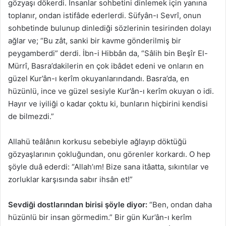
gözyaşı dökerdi. İnsanlar sohbetini dinlemek için yanına
toplanır, ondan istifâde ederlerdi. Süfyân-ı Sevrî, onun
sohbetinde bulunup dinlediği sözlerinin tesirinden dolayı
ağlar ve; “Bu zât, sanki bir kavme gönderilmiş bir
peygamberdi” derdi. İbn-i Hibbân da, “Sâlih bin Beşîr El-
Mürrî, Basra’dakilerin en çok ibâdet edeni ve onların en
güzel Kur’ân-ı kerîm okuyanlarındandı. Basra’da, en
hüzünlü, ince ve güzel sesiyle Kur’ân-ı kerîm okuyan o idi.
Hayır ve iyiliği o kadar çoktu ki, bunların hiçbirini kendisi
de bilmezdi.”
Allahü teâlânın korkusu sebebiyle ağlayıp döktüğü
gözyaşlarının çokluğundan, onu görenler korkardı. O hep
şöyle duâ ederdi: “Allah’ım! Bize sana itâatta, sıkıntılar ve
zorluklar karşısında sabır ihsân et!”
Sevdiği dostlarından birisi şöyle diyor:
“Ben, ondan daha
hüzünlü bir insan görmedim.” Bir gün Kur’ân-ı kerîm