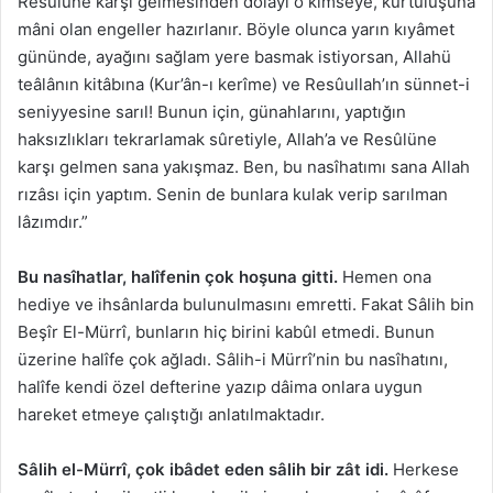
Resûlüne karşı gelmesinden dolayı o kimseye, kurtuluşuna
mâni olan engeller hazırlanır. Böyle olunca yarın kıyâmet
gününde, ayağını sağlam yere basmak istiyorsan, Allahü
teâlânın kitâbına (Kur’ân-ı kerîme) ve Resûullah’ın sünnet-i
seniyyesine sarıl! Bunun için, günahlarını, yaptığın
haksızlıkları tekrarlamak sûretiyle, Allah’a ve Resûlüne
karşı gelmen sana yakışmaz. Ben, bu nasîhatımı sana Allah
rızâsı için yaptım. Senin de bunlara kulak verip sarılman
lâzımdır.”
Bu nasîhatlar, halîfenin çok hoşuna gitti.
Hemen ona
hediye ve ihsânlarda bulunulmasını emretti. Fakat Sâlih bin
Beşîr El-Mürrî, bunların hiç birini kabûl etmedi. Bunun
üzerine halîfe çok ağladı. Sâlih-i Mürrî’nin bu nasîhatını,
halîfe kendi özel defterine yazıp dâima onlara uygun
hareket etmeye çalıştığı anlatılmaktadır.
Sâlih el-Mürrî, çok ibâdet eden sâlih bir zât idi.
Herkese