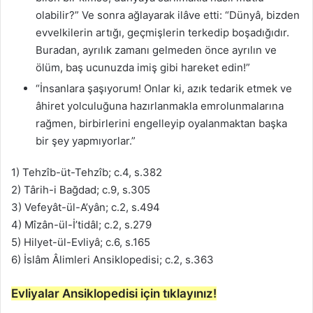
olabilir?” Ve sonra ağlayarak ilâve etti: “Dünyâ, bizden
evvelkilerin artığı, geçmişlerin terkedip boşadığıdır.
Buradan, ayrılık zamanı gelmeden önce ayrılın ve
ölüm, baş ucunuzda imiş gibi hareket edin!”
“İnsanlara şaşıyorum! Onlar ki, azık tedarik etmek ve
âhiret yolculuğuna hazırlanmakla emrolunmalarına
rağmen, birbirlerini engelleyip oyalanmaktan başka
bir şey yapmıyorlar.”
1) Tehzîb-üt-Tehzîb; c.4, s.382
2) Târih-i Bağdad; c.9, s.305
3) Vefeyât-ül-A’yân; c.2, s.494
4) Mîzân-ül-İ’tidâl; c.2, s.279
5) Hilyet-ül-Evliyâ; c.6, s.165
6) İslâm Âlimleri Ansiklopedisi; c.2, s.363
Evliyalar Ansiklopedisi için tıklayınız!