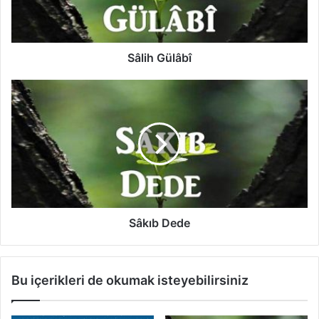
ü
l
â
b
Sâlih Gülâbî
î
S
â
k
ı
b
D
e
d
e
Sâkıb Dede
Bu içerikleri de okumak isteyebilirsiniz