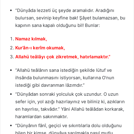
“Dünyâda lezzeti üç şeyde aramalıdır. Aradığını
bulursan, sevinip keyfine bak! Şâyet bulamazsan, bu
kapının sana kapalı olduğunu bil! Bunlar:
Namaz kılmak,
Kur’ân-ı kerîm okumak,
Allahü teâlâyı çok zikretmek, hatırlamaktır.”
“Allahü teâlânın sana istediğin şekilde lütuf ve
ihsânda bulunmasını istiyorsan, kullarına O’nun
istediği gibi davranman lâzımdır.”
“Dünyâdan sonraki yolculuk çok uzundur. O uzun
sefer için, yol azığı hazırlayınız ve biliniz ki, azıkların
en hayırlısı, takvâdır.” Yâni Allahü teâlâdan korkarak,
haramlardan sakınmaktır.
“Dünyânın fânî, geçici ve sıkıntılarla dolu olduğunu
bilen bir kimse, dünyâya sarılmakla nasıl mutlu