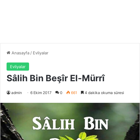
Anasayfa
/
Evliyalar
Evliyalar
Sâlih Bin Beşîr El-Mürrî
admin
6 Ekim 2017
0
661
4 dakika okuma süresi