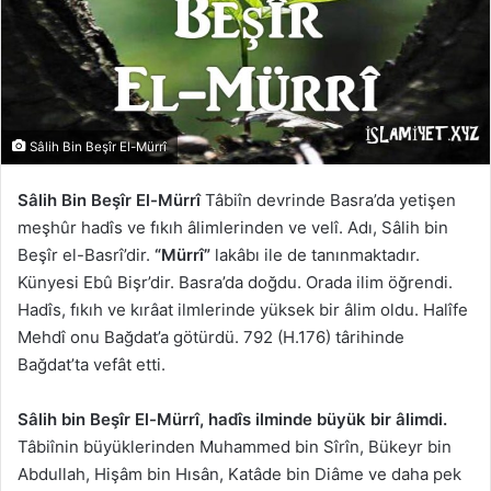
Sâlih Bin Beşîr El-Mürrî
Sâlih Bin Beşîr El-Mürrî
Tâbiîn devrinde Basra’da yetişen
meşhûr hadîs ve fıkıh âlimlerinden ve velî. Adı, Sâlih bin
Beşîr el-Basrî’dir.
“Mürrî”
lakâbı ile de tanınmaktadır.
Künyesi Ebû Bişr’dir. Basra’da doğdu. Orada ilim öğrendi.
Hadîs, fıkıh ve kırâat ilmlerinde yüksek bir âlim oldu. Halîfe
Mehdî onu Bağdat’a götürdü. 792 (H.176) târihinde
Bağdat’ta vefât etti.
Sâlih bin Beşîr El-Mürrî, hadîs ilminde büyük bir âlimdi.
Tâbiînin büyüklerinden Muhammed bin Sîrîn, Bükeyr bin
Abdullah, Hişâm bin Hısân, Katâde bin Diâme ve daha pek