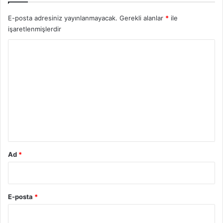
E-posta adresiniz yayınlanmayacak.
Gerekli alanlar
*
ile
işaretlenmişlerdir
Y
o
r
u
m
*
Ad
*
E-posta
*