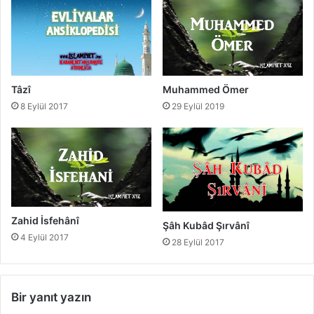
Tâzî
Muhammed Ömer
8 Eylül 2017
29 Eylül 2019
Zahid İsfehânî
Şâh Kubâd Şırvânî
4 Eylül 2017
28 Eylül 2017
Bir yanıt yazın