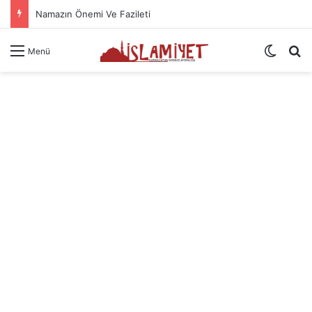
Namazın Önemi Ve Fazileti
Dış gö
A
Menü