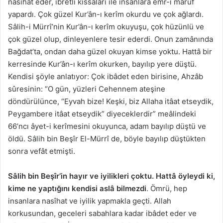
nasîhat eder, ibretli kıssaları ile insanlara emr-i mârûf
yapardı. Çok güzel Kur’ân-ı kerîm okurdu ve çok ağlardı.
Sâlih-i Mürrî’nin Kur’ân-ı kerîm okuyuşu, çok hüzünlü ve
çok güzel olup, dinleyenlere tesir ederdi. Onun zamânında
Bağdat’ta, ondan daha güzel okuyan kimse yoktu. Hattâ bir
kerresinde Kur’ân-ı kerîm okurken, bayılıp yere düştü.
Kendisi şöyle anlatıyor: Çok ibâdet eden birisine, Ahzâb
sûresinin: “O gün, yüzleri Cehennem ateşine
döndürülünce, “Eyvah bize! Keşki, biz Allaha itâat etseydik,
Peygambere itâat etseydik” diyeceklerdir” meâlindeki
66’ncı âyet-i kerîmesini okuyunca, adam bayılıp düştü ve
öldü. Sâlih bin Beşîr El-Mürrî de, böyle bayılıp düştükten
sonra vefât etmişti.
Sâlih bin Beşîr’in hayır ve iyilikleri çoktu. Hattâ öyleydi ki,
kime ne yaptığını kendisi aslâ bilmezdi
. Ömrü, hep
insanlara nasîhat ve iyilik yapmakla geçti. Allah
korkusundan, geceleri sabahlara kadar ibâdet eder ve