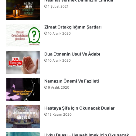
b
u
a
1 Şubat 2021
o
b
g
o
e
r
Ziraat Ortakçılığının Şartları
10 Aralık 2020
k
a
m
Dua Etmenin Usul Ve Âdabı
10 Aralık 2020
Namazın Önemi Ve Fazileti
9 Aralık 2020
Hastaya Şifa İçin Okunacak Dualar
13 Kasım 2020
Uyku Duası – Uyuyabilmek İçin Okunacak