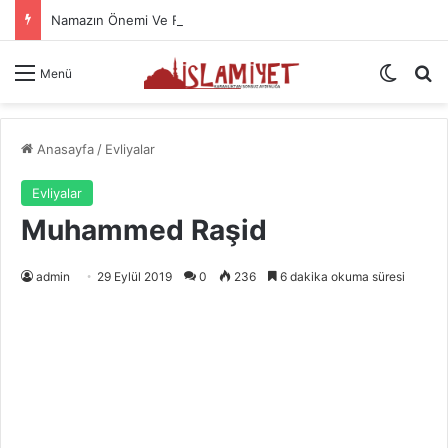
Namazın Önemi Ve Fazileti
Dış gö
A
Menü
Anasayfa
/
Evliyalar
Evliyalar
Muhammed Raşid
admin
29 Eylül 2019
0
236
6 dakika okuma süresi