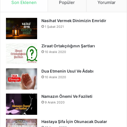
Son Eklenen
Popüler
Yorumlar
e
T
t
Nasihat Vermek Dinimizin Emridir
b
u
a
1 Şubat 2021
o
b
g
o
e
r
Ziraat Ortakçılığının Şartları
10 Aralık 2020
k
a
m
Dua Etmenin Usul Ve Âdabı
10 Aralık 2020
Namazın Önemi Ve Fazileti
9 Aralık 2020
Hastaya Şifa İçin Okunacak Dualar