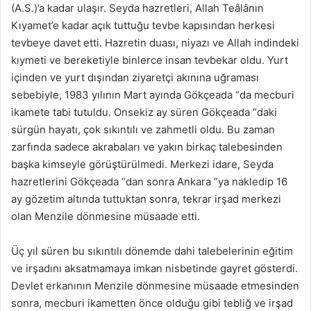
(A.S.)’a kadar ulaşır. Seyda hazretleri, Allah Teâlânın
Kıyamet’e kadar açık tuttuğu tevbe kapısından herkesi
tevbeye davet etti. Hazretin duası, niyazı ve Allah indindeki
kıymeti ve bereketiyle binlerce insan tevbekar oldu. Yurt
içinden ve yurt dışından ziyaretçi akınına uğraması
sebebiyle, 1983 yılının Mart ayında Gökçeada “da mecburi
ikamete tabi tutuldu. Onsekiz ay süren Gökçeada “daki
sürgün hayatı, çok sıkıntılı ve zahmetli oldu. Bu zaman
zarfında sadece akrabaları ve yakın birkaç talebesinden
başka kimseyle görüştürülmedi. Merkezi idare, Seyda
hazretlerini Gökçeada “dan sonra Ankara “ya nakledip 16
ay gözetim altında tuttuktan sonra, tekrar irşad merkezi
olan Menzile dönmesine müsaade etti.
Üç yıl süren bu sıkıntılı dönemde dahi talebelerinin eğitim
ve irşadını aksatmamaya imkan nisbetinde gayret gösterdi.
Devlet erkanının Menzile dönmesine müsaade etmesinden
sonra, mecburi ikametten önce olduğu gibi tebliğ ve irşad