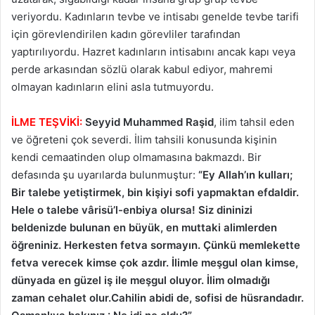
veriyordu. Kadınların tevbe ve intisabı genelde tevbe tarifi
için görevlendirilen kadın görevliler tarafından
yaptırılıyordu. Hazret kadınların intisabını ancak kapı veya
perde arkasından sözlü olarak kabul ediyor, mahremi
olmayan kadınların elini asla tutmuyordu.
İLME TEŞVİKİ:
Seyyid
Muhammed Raşid
, ilim tahsil eden
ve öğreteni çok severdi. İlim tahsili konusunda kişinin
kendi cemaatinden olup olmamasına bakmazdı. Bir
defasında şu uyarılarda bulunmuştur:
“Ey Allah’ın kulları;
Bir talebe yetiştirmek, bin kişiyi sofi yapmaktan efdaldir.
Hele o talebe vârisü’l-enbiya olursa! Siz dininizi
beldenizde bulunan en büyük, en muttaki alimlerden
öğreniniz. Herkesten fetva sormayın. Çünkü memlekette
fetva verecek kimse çok azdır. İlimle meşgul olan kimse,
dünyada en güzel iş ile meşgul oluyor. İlim olmadığı
zaman cehalet olur.Cahilin abidi de, sofisi de hüsrandadır.