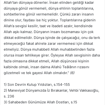
Allah’tan dünyaya dönerler. İnsan elinden geldiği kadar
dünyaya gönül vermemeli, dünya ehlinin toplantılarına,
sohbetlerine gönül vermemelidir. Çünkü zararı insanın
dinine olur, faydası ise hiç yoktur. Toplantılarına gidenin
Allah’a sevgisi kesilir, taat ve ibadeti azalır, kendisinde
Allah aşkı kalmaz. Dünyanın insanı bozmaması için çok
dikkat edilmelidir. Dünya işinde de çalışacağız, onu da terk
etmeyeceğiz fakat ahirete zarar vermemesi için dikkat
etmeliyiz. Dünya muhabbeti Allah muhabbetinden fazla
olursa insan tehlikeye girer. Öyleyse Allah sevgisinin daha
fazla olmasına dikkat etmeli, Allah düşüncesi kişinin
kalbinde olmalı, insan daima Allahü Teâlânın rızasını
gözetmeli ve tek gayesi Allah olmalıdır.”
(6)
1) Son Devrin Kutup Yıldızları, s.154-155
2) Maneviyat Dünyamızda İz Bırakanlar, Vehbi Vakkasoğlu,
s. 236
3) Sahabeden Günümüze Allah Dostları, s.15