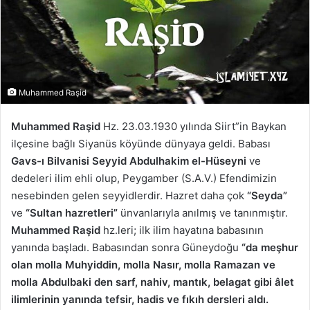
Muhammed Raşid
Muhammed Raşid
Hz. 23.03.1930 yılında Siirt”in Baykan
ilçesine bağlı Siyanüs köyünde dünyaya geldi. Babası
Gavs-ı Bilvanisi Seyyid Abdulhakim el-Hüseyni
ve
dedeleri ilim ehli olup, Peygamber (S.A.V.) Efendimizin
nesebinden gelen seyyidlerdir. Hazret daha çok
“Seyda”
ve
“Sultan hazretleri”
ünvanlarıyla anılmış ve tanınmıştır.
Muhammed Raşid
hz.leri; ilk ilim hayatına babasının
yanında başladı. Babasından sonra Güneydoğu
“da meşhur
olan molla Muhyiddin, molla Nasır, molla Ramazan ve
molla Abdulbaki den sarf, nahiv, mantık, belagat gibi âlet
ilimlerinin yanında tefsir, hadis ve fıkıh dersleri aldı.