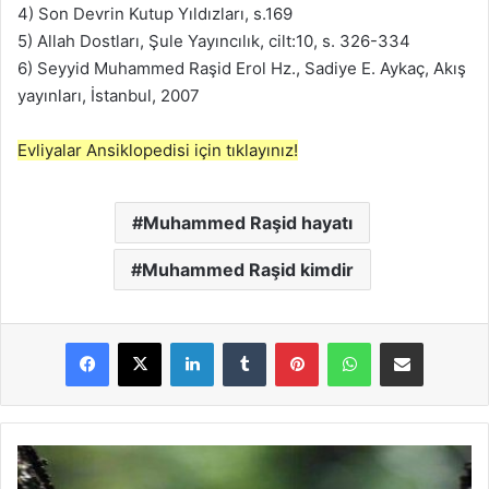
4) Son Devrin Kutup Yıldızları, s.169
5) Allah Dostları, Şule Yayıncılık, cilt:10, s. 326-334
6) Seyyid Muhammed Raşid Erol Hz., Sadiye E. Aykaç, Akış
yayınları, İstanbul, 2007
Evliyalar Ansiklopedisi için tıklayınız!
Muhammed Raşid hayatı
Muhammed Raşid kimdir
LinkedIn
Tumblr
Pinterest
WhatsApp
E-Posta ile paylaş
M
u