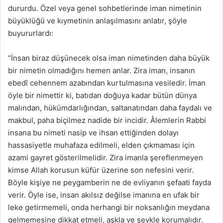
dururdu. Özel veya genel sohbetlerinde iman nimetinin
büyüklüğü ve kıymetinin anlaşılmasını anlatır, şöyle
buyururlardı:
“İnsan biraz düşünecek olsa iman nimetinden daha büyük
bir nimetin olmadığını hemen anlar. Zira iman, insanın
ebedî cehennem azabından kurtulmasına vesiledir. İman
öyle bir nimettir ki, batıdan doğuya kadar bütün dünya
malından, hükümdarlığından, saltanatından daha faydalı ve
makbul, paha biçilmez nadide bir incidir. Âlemlerin Rabbi
insana bu nimeti nasip ve ihsan ettiğinden dolayı
hassasiyetle muhafaza edilmeli, elden çıkmaması için
azami gayret gösterilmelidir. Zira imanla şereflenmeyen
kimse Allah korusun küfür üzerine son nefesini verir.
Böyle kişiye ne peygamberin ne de evliyanın şefaati fayda
verir. Öyle ise, insan akılsız değilse imanına en ufak bir
leke getirmemeli, onda herhangi bir noksanlığın meydana
gelmemesine dikkat etmeli, aşkla ve şevkle korumalıdır.