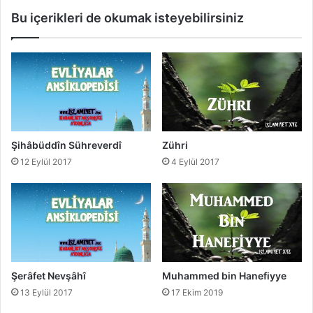
s
Bu içerikleri de okumak isteyebilirsiniz
â
Şihâbüddîn Sühreverdî
Zühri
12 Eylül 2017
4 Eylül 2017
Şerâfet Nevşâhî
Muhammed bin Hanefiyye
13 Eylül 2017
17 Ekim 2019