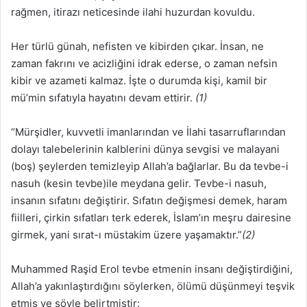
rağmen, itirazı neticesinde ilahi huzurdan kovuldu.
Her türlü günah, nefisten ve kibirden çıkar. İnsan, ne
zaman fakrını ve acizliğini idrak ederse, o zaman nefsin
kibir ve azameti kalmaz. İşte o durumda kişi, kamil bir
mü’min sıfatıyla hayatını devam ettirir.
(1)
“Mürşidler, kuvvetli imanlarından ve İlahi tasarruflarından
dolayı talebelerinin kalblerini dünya sevgisi ve malayani
(boş) şeylerden temizleyip Allah’a bağlarlar. Bu da tevbe-i
nasuh (kesin tevbe)ile meydana gelir. Tevbe-i nasuh,
insanın sıfatını değiştirir. Sıfatın değişmesi demek, haram
fiilleri, çirkin sıfatları terk ederek, İslam’ın meşru dairesine
girmek, yani sırat-ı müstakim üzere yaşamaktır.”
(2)
Muhammed Raşid Erol tevbe etmenin insanı değiştirdiğini,
Allah’a yakınlaştırdığını söylerken, ölümü düşünmeyi teşvik
etmiş ve şöyle belirtmiştir: