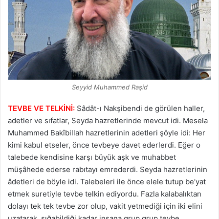
Seyyid Muhammed Raşid
TEVBE VE TELKİNİ:
Sâdât-ı Nakşibendi de görülen haller,
adetler ve sıfatlar, Seyda hazretlerinde mevcut idi. Mesela
Muhammed Bakîbillah hazretlerinin adetleri şöyle idi: Her
kimi kabul etseler, önce tevbeye davet ederlerdi. Eğer o
talebede kendisine karşı büyük aşk ve muhabbet
müşâhede ederse rabıtayı emrederdi. Seyda hazretlerinin
âdetleri de böyle idi. Talebeleri ile önce elele tutup be’yat
etmek suretiyle tevbe telkin ediyordu. Fazla kalabalıktan
dolayı tek tek tevbe zor olup, vakit yetmediği için iki elini
uzatarak, sığabildiği kadar insana grup grup tevbe