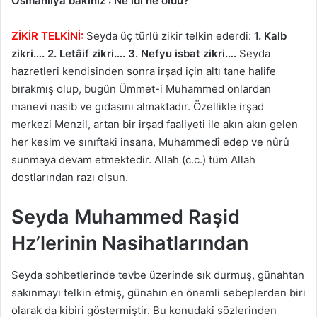
Osmanlıya bakınız : Ne idi ne oldu?”
ZİKİR TELKİNİ:
Seyda üç türlü zikir telkin ederdi:
1. Kalb
zikri…. 2. Letâif zikri…. 3. Nefyu isbat zikri….
Seyda
hazretleri kendisinden sonra irşad için altı tane halife
bırakmış olup, bugün Ümmet-i Muhammed onlardan
manevi nasib ve gıdasını almaktadır. Özellikle irşad
merkezi Menzil, artan bir irşad faaliyeti ile akın akın gelen
her kesim ve sınıftaki insana, Muhammedî edep ve nûrû
sunmaya devam etmektedir. Allah (c.c.) tüm Allah
dostlarından razı olsun.
Seyda Muhammed Raşid
Hz’lerinin Nasihatlarından
Seyda sohbetlerinde tevbe üzerinde sık durmuş, günahtan
sakınmayı telkin etmiş, günahın en önemli sebeplerden biri
olarak da kibiri göstermiştir. Bu konudaki sözlerinden