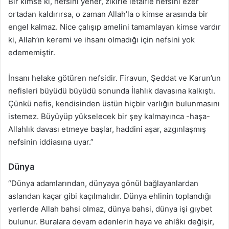
Bir kimse ki, nefsini yener, zikirle letâifle nefsini ezer
ortadan kaldırırsa, o zaman Allah’la o kimse arasında bir
engel kalmaz. Nice çalışıp amelini tamamlayan kimse vardır
ki, Allah’ın keremi ve ihsanı olmadığı için nefsini yok
edememiştir.
İnsanı helake götüren nefsidir. Firavun, Şeddat ve Karun’un
nefisleri büyüdü büyüdü sonunda İlahlık davasına kalkıştı.
Çünkü nefis, kendisinden üstün hiçbir varlığın bulunmasını
istemez. Büyüyüp yükselecek bir şey kalmayınca -haşa-
Allahlık davası etmeye başlar, haddini aşar, azgınlaşmış
nefsinin iddiasına uyar.”
Dünya
“Dünya adamlarından, dünyaya gönül bağlayanlardan
aslandan kaçar gibi kaçılmalıdır. Dünya ehlinin toplandığı
yerlerde Allah bahsi olmaz, dünya bahsi, dünya işi gıybet
bulunur. Buralara devam edenlerin haya ve ahlâkı değişir,