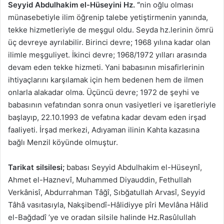
Seyyid Abdulhakim el-Hüseyini Hz. “
nin oğlu olması
münasebetiyle ilim öğrenip talebe yetiştirmenin yanında,
tekke hizmetleriyle de meşgul oldu. Seyda hz.lerinin ömrü
üç devreye ayrılabilir. Birinci devre; 1968 yılına kadar olan
ilimle meşguliyet. İkinci devre; 1968/1972 yılları arasında
devam eden tekke hizmeti. Yani babasının misafirlerinin
ihtiyaçlarını karşılamak için hem bedenen hem de ilmen
onlarla alakadar olma. Üçüncü devre; 1972 de şeyhi ve
babasının vefatından sonra onun vasiyetleri ve işaretleriyle
başlayıp, 22.10.1993 de vefatına kadar devam eden irşad
faaliyeti. İrşad merkezi, Adıyaman ilinin Kahta kazasına
bağlı Menzil köyünde olmuştur.
Tarikat silsilesi;
babası Seyyid Abdulhakim el-Hüseynî,
Ahmet el-Haznevî, Muhammed Diyauddin, Fethullah
Verkânisî, Abdurrahman Tâğî, Sıbğatullah Arvasî, Seyyid
Tâhâ vasıtasıyla, Nakşibendî-Hâlidiyye pîri Mevlâna Hâlid
el-Bağdadî ’ye ve oradan silsile halinde Hz.Rasûlullah