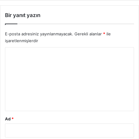
Bir yanıt yazın
E-posta adresiniz yayınlanmayacak.
Gerekli alanlar
*
ile
işaretlenmişlerdir
Y
o
r
u
m
*
Ad
*