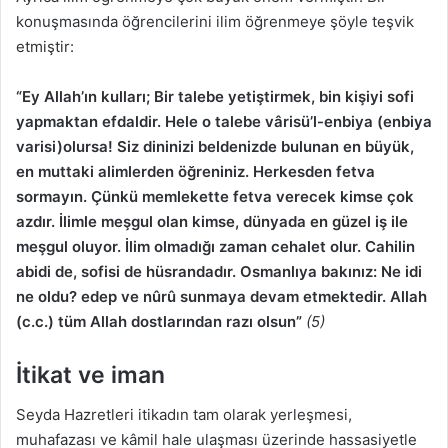
konuşmasında öğrencilerini ilim öğrenmeye şöyle teşvik
etmiştir:
“Ey Allah’ın kulları; Bir talebe yetiştirmek, bin kişiyi sofi
yapmaktan efdaldir. Hele o talebe vârisü’l-enbiya (enbiya
varisi)olursa! Siz dininizi beldenizde bulunan en büyük,
en muttaki alimlerden öğreniniz. Herkesden fetva
sormayın. Çünkü memlekette fetva verecek kimse çok
azdır. İlimle meşgul olan kimse, dünyada en güzel iş ile
meşgul oluyor. İlim olmadığı zaman cehalet olur. Cahilin
abidi de, sofisi de hüsrandadır. Osmanlıya bakınız: Ne idi
ne oldu? edep ve nûrû sunmaya devam etmektedir. Allah
(c.c.) tüm Allah dostlarından razı olsun”
(5)
İtikat ve iman
Seyda Hazretleri itikadın tam olarak yerleşmesi,
muhafazası ve kâmil hale ulaşması üzerinde hassasiyetle