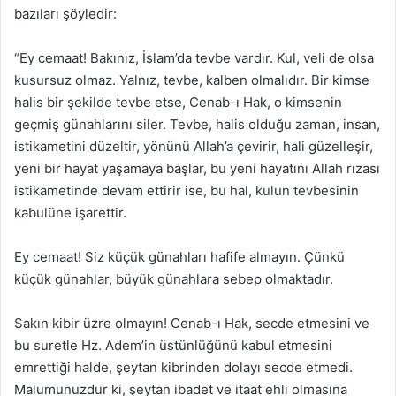
bazıları şöyledir:
“Ey cemaat! Bakınız, İslam’da tevbe vardır. Kul, veli de olsa
kusursuz olmaz. Yalnız, tevbe, kalben olmalıdır. Bir kimse
halis bir şekilde tevbe etse, Cenab-ı Hak, o kimsenin
geçmiş günahlarını siler. Tevbe, halis olduğu zaman, insan,
istikametini düzeltir, yönünü Allah’a çevirir, hali güzelleşir,
yeni bir hayat yaşamaya başlar, bu yeni hayatını Allah rızası
istikametinde devam ettirir ise, bu hal, kulun tevbesinin
kabulüne işarettir.
Ey cemaat! Siz küçük günahları hafife almayın. Çünkü
küçük günahlar, büyük günahlara sebep olmaktadır.
Sakın kibir üzre olmayın! Cenab-ı Hak, secde etmesini ve
bu suretle Hz. Adem’in üstünlüğünü kabul etmesini
emrettiği halde, şeytan kibrinden dolayı secde etmedi.
Malumunuzdur ki, şeytan ibadet ve itaat ehli olmasına