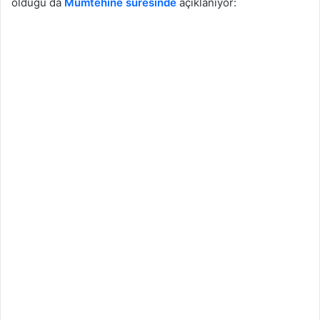
olduğu da
Mümtehine suresinde
açıklanıyor: