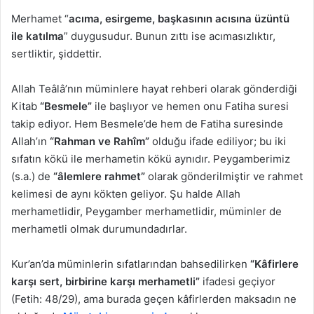
Merhamet “
acıma, esirgeme, başkasının acısına üzüntü
ile katılma
” duygusudur. Bunun zıttı ise acımasızlıktır,
sertliktir, şiddettir.
Allah Teâlâ’nın müminlere hayat rehberi olarak gönderdiği
Kitab
“Besmele”
ile başlıyor ve hemen onu Fatiha suresi
takip ediyor. Hem Besmele’de hem de Fatiha suresinde
Allah’ın
“Rahman ve Rahîm”
olduğu ifade ediliyor; bu iki
sıfatın kökü ile merhametin kökü aynıdır. Peygamberimiz
(s.a.) de
“âlemlere rahmet”
olarak gönderilmiştir ve rahmet
kelimesi de aynı kökten geliyor. Şu halde Allah
merhametlidir, Peygamber merhametlidir, müminler de
merhametli olmak durumundadırlar.
Kur’an’da müminlerin sıfatlarından bahsedilirken
“Kâfirlere
karşı sert, birbirine karşı merhametli”
ifadesi geçiyor
(Fetih: 48/29), ama burada geçen kâfirlerden maksadın ne