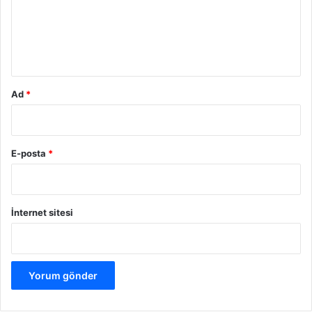
u
m
*
Ad
*
E-posta
*
İnternet sitesi