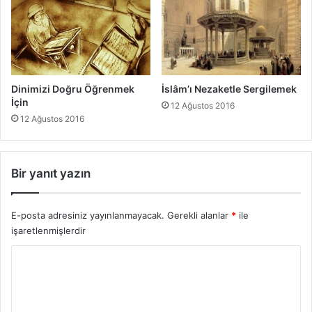
Dinimizi Doğru Öğrenmek
İslâm’ı Nezaketle Sergilemek
İçin
12 Ağustos 2016
12 Ağustos 2016
Bir yanıt yazın
E-posta adresiniz yayınlanmayacak.
Gerekli alanlar
*
ile
işaretlenmişlerdir
Y
o
r