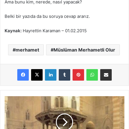
Ama bunu kim, nerede, nasıl yapacak?
Belki bir yazıda da bu soruya cevap ararız.
Kaynak:
Hayrettin Karaman – 01.02.2015
merhamet
Müslüman Merhametli Olur
LinkedIn
Tumblr
Pinterest
WhatsApp
E-Posta ile paylaş
İ
s
l
â
m