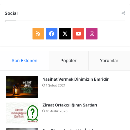
Social
R
F
X
Y
I
S
a
o
n
S
c
u
s
Son Eklenen
Popüler
Yorumlar
e
T
t
Nasihat Vermek Dinimizin Emridir
b
u
a
1 Şubat 2021
o
b
g
o
e
r
Ziraat Ortakçılığının Şartları
10 Aralık 2020
k
a
m