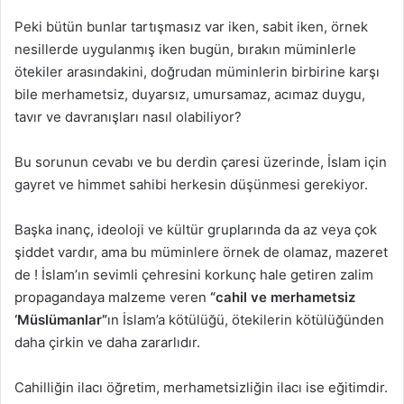
Peki bütün bunlar tartışmasız var iken, sabit iken, örnek
nesillerde uygulanmış iken bugün, bırakın müminlerle
ötekiler arasındakini, doğrudan müminlerin birbirine karşı
bile merhametsiz, duyarsız, umursamaz, acımaz duygu,
tavır ve davranışları nasıl olabiliyor?
Bu sorunun cevabı ve bu derdin çaresi üzerinde, İslam için
gayret ve himmet sahibi herkesin düşünmesi gerekiyor.
Başka inanç, ideoloji ve kültür gruplarında da az veya çok
şiddet vardır, ama bu müminlere örnek de olamaz, mazeret
de ! İslam’ın sevimli çehresini korkunç hale getiren zalim
propagandaya malzeme veren
“cahil ve merhametsiz
‘Müslümanlar”
ın İslam’a kötülüğü, ötekilerin kötülüğünden
daha çirkin ve daha zararlıdır.
Cahilliğin ilacı öğretim, merhametsizliğin ilacı ise eğitimdir.