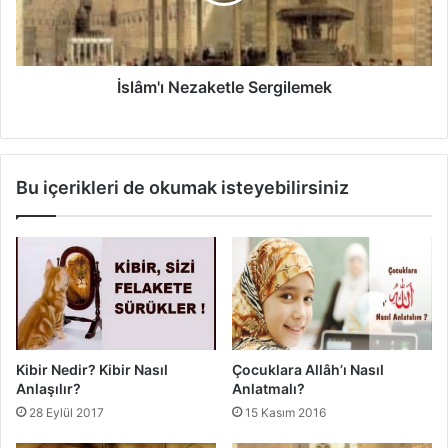
'
ı
N
e
z
İslâm'ı Nezaketle Sergilemek
a
k
e
t
Bu içerikleri de okumak isteyebilirsiniz
l
e
S
e
r
g
i
l
e
Kibir Nedir? Kibir Nasıl
Çocuklara Allâh’ı Nasıl
m
Anlaşılır?
Anlatmalı?
e
28 Eylül 2017
15 Kasım 2016
k