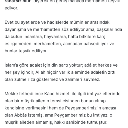
rahatsız olur”
diyerek en geniş manada merhameti teşvik
ediyor.
Evet bu ayetlerde ve hadislerde müminler arasındaki
dayanışma ve merhametten söz ediliyor ama, başkalarında
da bütün insanlara, hayvanlara, hatta bitkilere karşı
esirgemeden, merhametten, acımadan bahsediliyor ve
bunlar teşvik ediliyor.
İslam’a göre adalet için din şartı yoktur; adâlet herkes ve
her şey içindir, Allah hiçbir varlık aleminde adaletin zıttı
olan zulme rıza göstermez ve zalimleri sevmez.
Mekke fethedilince Kâbe hizmeti ile ilgili imtiyaz ellerinde
olan bir müşrik ailenin temsilcisinden bunun alınıp
kendisine verilmesini hem de Peygamberimiz’in amcası
olan Abbâs istemiş, ama Peygamberimiz bu imtiyazı o
müşrik aileden almamış, hakkı sahibinde tutmuştur.