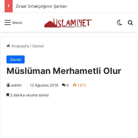
Ziraat Ortakçılığının Şartları
Dış gö
A
Menü
Anasayfa
/
Genel
Genel
Müslüman Merhametli Olur
admin
12 Ağustos 2016
0
1.613
2 dakika okuma süresi