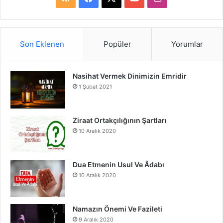
S
a
o
n
S
c
u
s
Son Eklenen
Popüler
Yorumlar
e
T
t
Nasihat Vermek Dinimizin Emridir
b
u
a
1 Şubat 2021
o
b
g
o
e
r
Ziraat Ortakçılığının Şartları
10 Aralık 2020
k
a
m
Dua Etmenin Usul Ve Âdabı
10 Aralık 2020
Namazın Önemi Ve Fazileti
9 Aralık 2020