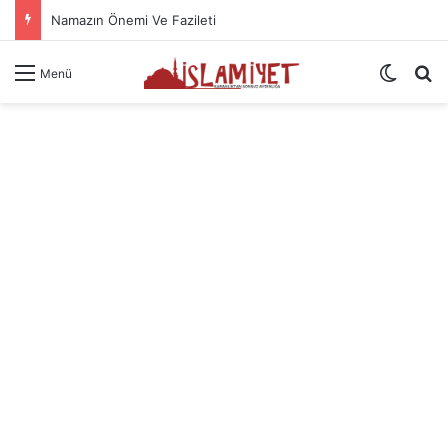
Namazın Önemi Ve Fazileti
Dış gö
A
Menü