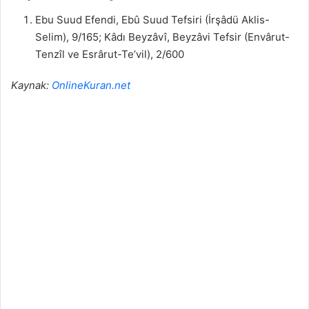
Ebu Suud Efendi, Ebû Suud Tefsiri (İrşâdü Aklis-
Selim), 9/165; Kâdı Beyzâvî, Beyzâvi Tefsir (Envârut-
Tenzîl ve Esrârut-Te’vil), 2/600
Kaynak:
OnlineKuran.net