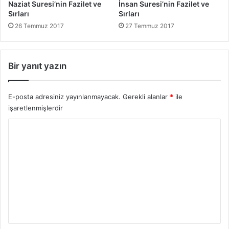
Naziat Suresi’nin Fazilet ve
İnsan Suresi’nin Fazilet ve
Sırları
Sırları
26 Temmuz 2017
27 Temmuz 2017
Bir yanıt yazın
E-posta adresiniz yayınlanmayacak.
Gerekli alanlar
*
ile
işaretlenmişlerdir
Y
o
r
u
m
*