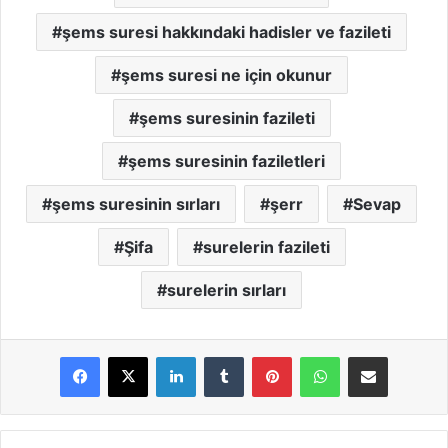
şems suresi hakkındaki hadisler ve fazileti
şems suresi ne için okunur
şems suresinin fazileti
şems suresinin faziletleri
şems suresinin sırları
şerr
Sevap
Şifa
surelerin fazileti
surelerin sırları
LinkedIn
Tumblr
Pinterest
WhatsApp
E-Posta ile paylaş