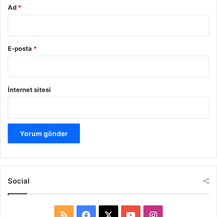
Ad
*
E-posta
*
İnternet sitesi
Social
R
F
X
Y
I