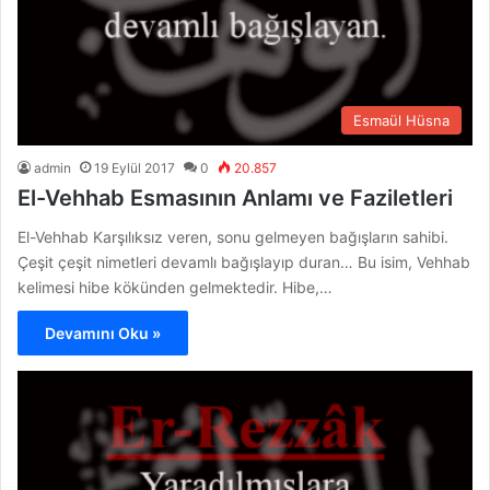
Esmaül Hüsna
admin
19 Eylül 2017
0
20.857
El-Vehhab Esmasının Anlamı ve Faziletleri
El-Vehhab Karşılıksız veren, sonu gelmeyen bağışların sahibi.
Çeşit çeşit nimetleri devamlı bağışlayıp duran… Bu isim, Vehhab
kelimesi hibe kökünden gelmektedir. Hibe,…
Devamını Oku »