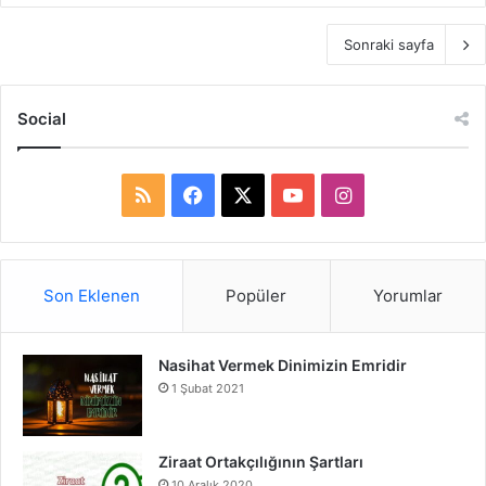
Sonraki sayfa
Social
R
F
X
Y
I
S
a
o
n
S
c
u
s
Son Eklenen
Popüler
Yorumlar
e
T
t
Nasihat Vermek Dinimizin Emridir
b
u
a
1 Şubat 2021
o
b
g
o
e
r
Ziraat Ortakçılığının Şartları
10 Aralık 2020