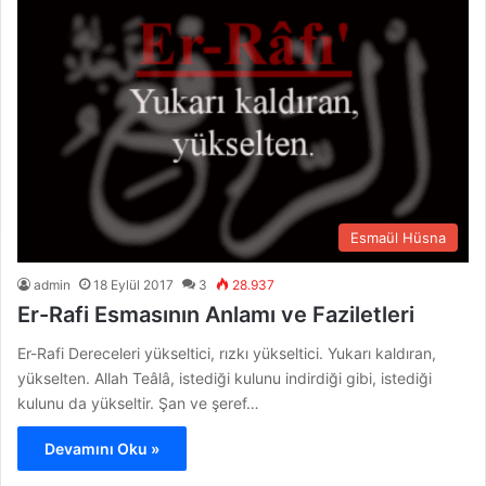
Esmaül Hüsna
admin
18 Eylül 2017
3
28.937
Er-Rafi Esmasının Anlamı ve Faziletleri
Er-Rafi Dereceleri yükseltici, rızkı yükseltici. Yukarı kaldıran,
yükselten. Allah Teâlâ, istediği kulunu indirdiği gibi, istediği
kulunu da yükseltir. Şan ve şeref…
Devamını Oku »