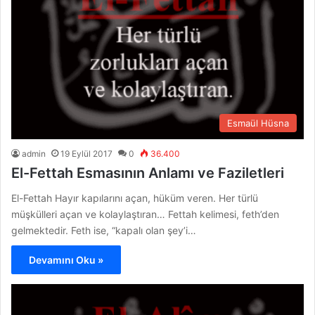
Esmaül Hüsna
admin
19 Eylül 2017
0
36.400
El-Fettah Esmasının Anlamı ve Faziletleri
El-Fettah Hayır kapılarını açan, hüküm veren. Her türlü
müşkülleri açan ve kolaylaştıran… Fettah kelimesi, feth’den
gelmektedir. Feth ise, “kapalı olan şey’i…
Devamını Oku »