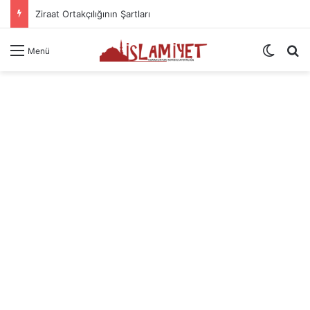
Ziraat Ortakçılığının Şartları
Dış gö
A
Menü