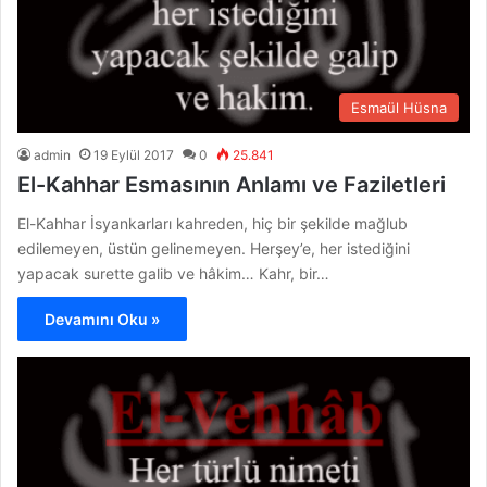
Esmaül Hüsna
admin
19 Eylül 2017
0
25.841
El-Kahhar Esmasının Anlamı ve Faziletleri
El-Kahhar İsyankarları kahreden, hiç bir şekilde mağlub
edilemeyen, üstün gelinemeyen. Herşey’e, her istediğini
yapacak surette galib ve hâkim… Kahr, bir…
Devamını Oku »