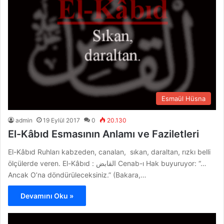
Esmaül Hüsna
admin
19 Eylül 2017
0
20.130
El-Kâbıd Esmasının Anlamı ve Faziletleri
El-Kâbıd Ruhları kabzeden, canalan, sıkan, daraltan, rızkı belli
ölçülerde veren. El-Kâbıd : القابض Cenab-ı Hak buyuruyor: “…
Ancak O’na döndürüleceksiniz.” (Bakara,…
Devamını Oku »