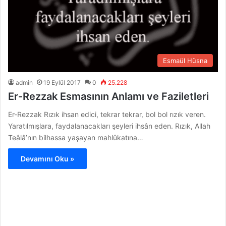
Esmaül Hüsna
admin
19 Eylül 2017
0
25.228
Er-Rezzak Esmasının Anlamı ve Faziletleri
Er-Rezzak Rızık ihsan edici, tekrar tekrar, bol bol rızık veren.
Yaratılmışlara, faydalanacakları şeyleri ihsân eden. Rızık, Allah
Teâlâ’nın bilhassa yaşayan mahlûkatına…
Devamını Oku »