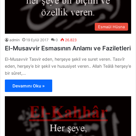
Esmaül Hüsna
admin
19 Eylül 2017
0
26.823
El-Musavvir Esmasının Anlamı ve Faziletleri
El-Musavvir Tasvir eden, herşeye şekil ve suret veren. Tasvîr
eden, herşey’e bir şekil ve hususiyet veren.. Allah Teâlâ herşey’e
bir sûret,…
Devamını Oku »