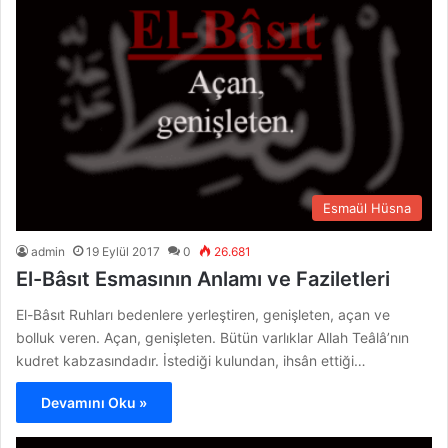
Esmaül Hüsna
admin
19 Eylül 2017
0
26.681
El-Bâsıt Esmasının Anlamı ve Faziletleri
El-Bâsıt Ruhları bedenlere yerleştiren, genişleten, açan ve
bolluk veren. Açan, genişleten. Bütün varlıklar Allah Teâlâ’nın
kudret kabzasındadır. İstediği kulundan, ihsân ettiği…
Devamını Oku »