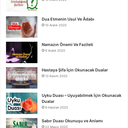
k
a
m
Dua Etmenin Usul Ve Âdabı
10 Aralık 2020
Namazın Önemi Ve Fazileti
9 Aralık 2020
Hastaya Şifa İçin Okunacak Dualar
13 Kasım 2020
Uyku Duası – Uyuyabilmek İçin Okunacak
Dualar
9 Haziran 2020
Sabır Duası Okunuşu ve Anlamı
22 Mayıs 2020