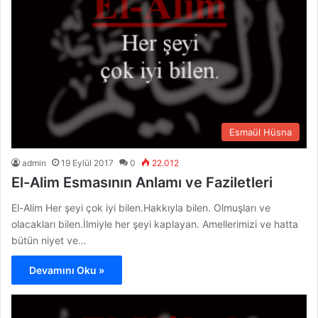
Esmaül Hüsna
admin
19 Eylül 2017
0
22.012
El-Alim Esmasının Anlamı ve Faziletleri
El-Alim Her şeyi çok iyi bilen.Hakkıyla bilen. Olmuşları ve
olacakları bilen.İlmiyle her şeyi kaplayan. Amellerimizi ve hatta
bütün niyet ve…
Devamını Oku »