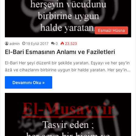
Esmaül Hüsna
admin
19 Eylül 2017
0
23.523
El-Bari Esmasının Anlamı ve Faziletleri
El-Bari Her şeyi düzenli bir şekilde yaratan. Eşyayı ve her şey’in
âzâ ve cihazlarını birbirine uygun bir halde yaratan. Her şey’in…
Devamını Oku »