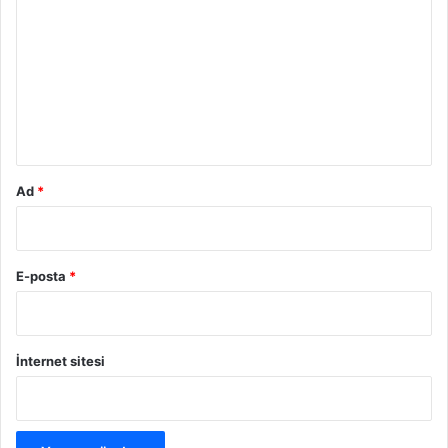
o
r
u
m
*
Ad
*
E-posta
*
İnternet sitesi