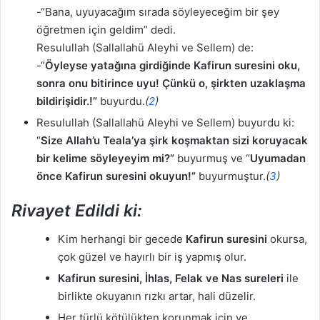
-“Bana, uyuyacağım sırada söyleyeceğim bir şey
öğretmen için geldim” dedi.
Resulullah (Sallallahü Aleyhi ve Sellem) de:
-“
Öyleyse yatağına girdiğinde Kafirun suresini oku,
sonra onu bitirince uyu! Çünkü o, şirkten uzaklaşma
bildirişidir.!”
buyurdu.
(
2
)
Resulullah (Sallallahü Aleyhi ve Sellem) buyurdu ki:
“
Size Allah’u Teala’ya şirk koşmaktan sizi koruyacak
bir kelime söyleyeyim mi?”
buyurmuş ve “
Uyumadan
önce Kafirun suresini okuyun!”
buyurmuştur.
(
3
)
Rivayet Edildi ki:
Kim herhangi bir gecede
Kafirun suresini
okursa,
çok güzel ve hayırlı bir iş yapmış olur.
Kafirun suresini, İhlas, Felak ve Nas sureleri
ile
birlikte okuyanın rızkı artar, hali düzelir.
Her türlü kötülükten korunmak için ve