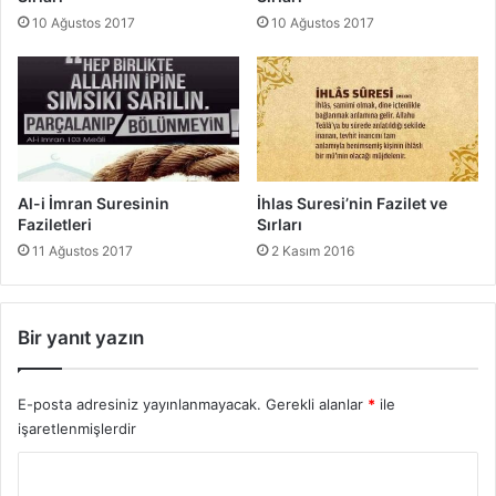
v
10 Ağustos 2017
10 Ağustos 2017
e
S
ı
r
l
a
r
ı
Al-i İmran Suresinin
İhlas Suresi’nin Fazilet ve
Faziletleri
Sırları
11 Ağustos 2017
2 Kasım 2016
Bir yanıt yazın
E-posta adresiniz yayınlanmayacak.
Gerekli alanlar
*
ile
işaretlenmişlerdir
Y