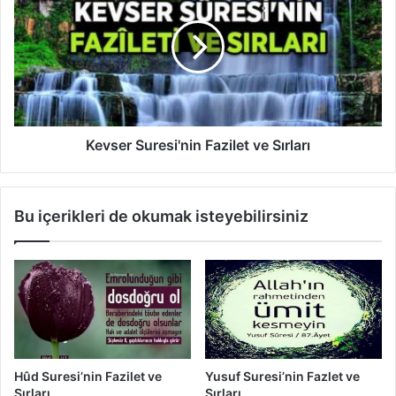
n
v
F
s
a
e
z
r
i
S
l
u
e
r
t
e
Kevser Suresi'nin Fazilet ve Sırları
v
s
e
i
S
'
Bu içerikleri de okumak isteyebilirsiniz
ı
n
r
i
l
n
a
F
r
a
ı
z
i
l
e
Hûd Suresi’nin Fazilet ve
Yusuf Suresi’nin Fazlet ve
t
Sırları
Sırları