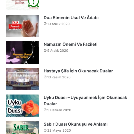
k
a
m
Dua Etmenin Usul Ve Âdabı
10 Aralık 2020
Namazın Önemi Ve Fazileti
9 Aralık 2020
Hastaya Şifa İçin Okunacak Dualar
13 Kasım 2020
Uyku Duası – Uyuyabilmek İçin Okunacak
Dualar
9 Haziran 2020
Sabır Duası Okunuşu ve Anlamı
22 Mayıs 2020