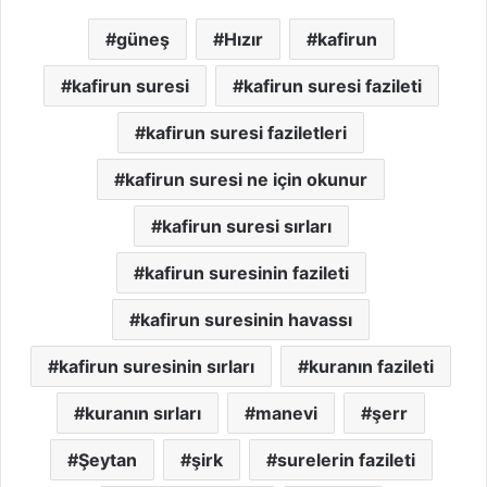
güneş
Hızır
kafirun
kafirun suresi
kafirun suresi fazileti
kafirun suresi faziletleri
kafirun suresi ne için okunur
kafirun suresi sırları
kafirun suresinin fazileti
kafirun suresinin havassı
kafirun suresinin sırları
kuranın fazileti
kuranın sırları
manevi
şerr
Şeytan
şirk
surelerin fazileti