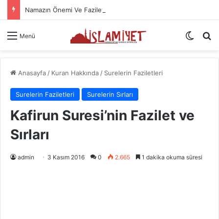
Namazın Önemi Ve Fazileti
Dış gö
A
Menü
Anasayfa
/
Kuran Hakkında
/
Surelerin Faziletleri
Surelerin Faziletleri
Surelerin Sırları
Kafirun Suresi’nin Fazilet ve
Sırları
admin
3 Kasım 2016
0
2.665
1 dakika okuma süresi