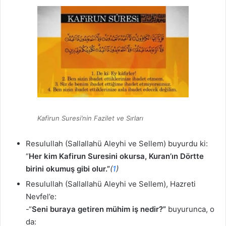
Kafirun Suresi’nin Fazilet ve Sırları
Resulullah (Sallallahü Aleyhi ve Sellem) buyurdu ki:
“
Her kim Kafirun Suresini okursa, Kuran’ın Dörtte
birini okumuş gibi olur.”
(
1
)
Resulullah (Sallallahü Aleyhi ve Sellem), Hazreti
Nevfel’e:
-“
Seni buraya getiren mühim iş nedir?”
buyurunca, o
da: