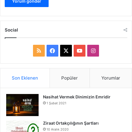
Social
R
F
X
Y
I
S
a
o
n
S
c
u
s
Son Eklenen
Popüler
Yorumlar
e
T
t
Nasihat Vermek Dinimizin Emridir
b
u
a
1 Şubat 2021
o
b
g
o
e
r
Ziraat Ortakçılığının Şartları
10 Aralık 2020