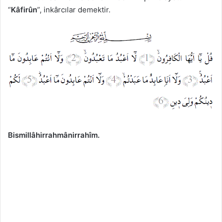
“
Kâfirûn
”, inkârcılar demektir.
Bismillâhirrahmânirrahîm.