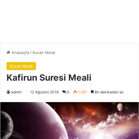
Anasayfa
/
Kuran Meali
Kuran Meali
Kafirun Suresi Meali
admin
12 Ağustos 2016
0
1.387
Bir dakikadan az