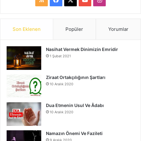
S
a
o
n
S
c
u
s
Son Eklenen
Popüler
Yorumlar
e
T
t
Nasihat Vermek Dinimizin Emridir
b
u
a
1 Şubat 2021
o
b
g
o
e
r
Ziraat Ortakçılığının Şartları
10 Aralık 2020
k
a
m
Dua Etmenin Usul Ve Âdabı
10 Aralık 2020
Namazın Önemi Ve Fazileti
9 Aralık 2020