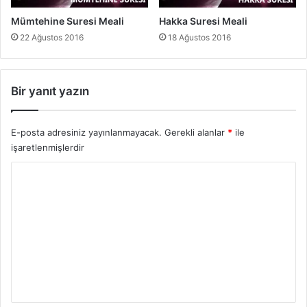
Mümtehine Suresi Meali
Hakka Suresi Meali
22 Ağustos 2016
18 Ağustos 2016
Bir yanıt yazın
E-posta adresiniz yayınlanmayacak.
Gerekli alanlar
*
ile
işaretlenmişlerdir
Y
o
r
u
m
*