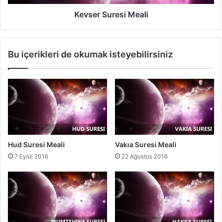
r
e
Kevser Suresi Meali
s
i
M
Bu içerikleri de okumak isteyebilirsiniz
e
a
l
i
Hud Suresi Meali
Vakıa Suresi Meali
7 Eylül 2016
22 Ağustos 2016