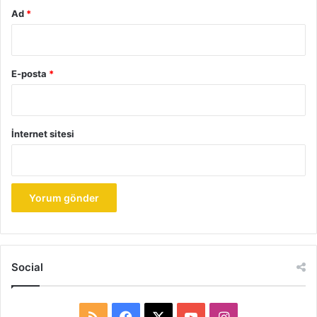
Ad
*
E-posta
*
İnternet sitesi
Social
R
F
X
Y
I