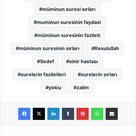
müminun suresi sırları
muminun suresinin faydasi
müminun suresinin fazileti
müminun suresinin sırları
Resulullah
Sedef
sinir hastası
surelerin faziletleri
surelerin sırları
yolcu
zalim
LinkedIn
Tumblr
Pinterest
WhatsApp
E-Posta ile paylaş