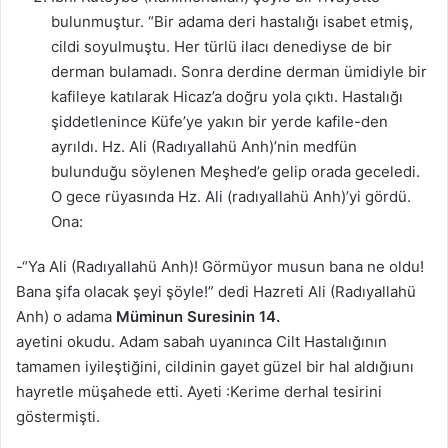
bulunmuştur. “Bir adama deri hastalığı isabet etmiş,
cildi soyulmuştu. Her türlü ilacı denediyse de bir
derman bulamadı. Sonra derdine derman ümidiyle bir
kafileye katılarak Hicaz’a doğru yola çıktı. Hastalığı
şiddetlenince Küfe’ye yakın bir yerde kafile-den
ayrıldı. Hz. Ali (Radıyallahü Anh)’nin medfün
bulunduğu söylenen Meşhed’e gelip orada geceledi.
O gece rüyasında Hz. Ali (radıyallahü Anh)’yi gördü.
Ona:
-“Ya Ali (Radıyallahü Anh)! Görmüyor musun bana ne oldu!
Bana şifa olacak şeyi şöyle!” dedi Hazreti Ali (Radıyallahü
Anh) o adama
Müminun Suresinin 14.
ayetini okudu. Adam sabah uyanınca Cilt Hastalığının
tamamen iyileştiğini, cildinin gayet güzel bir hal aldığıunı
hayretle müşahede etti. Ayeti :Kerime derhal tesirini
göstermişti.