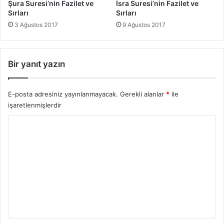
Şura Suresi’nin Fazilet ve
İsra Suresi’nin Fazilet ve
Sırları
Sırları
3 Ağustos 2017
9 Ağustos 2017
Bir yanıt yazın
E-posta adresiniz yayınlanmayacak.
Gerekli alanlar
*
ile
işaretlenmişlerdir
Y
o
r
u
m
*