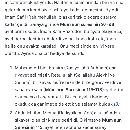
misafir etmek istiyordu. Halifenin adamlarından biri yanına
gelerek ona kendisiyle halifeye kadar gelmesini söyledi.
İmam Şafii (Rahimehullah) o askeri takip ederek saraya
kadar geldi. Saraya girince
Müminun suresinin 97-98.
ayetlerini okudu. İmam Şafii Hazretleri bu ayeti okuyunca,
ayet derhal tesirini gösterdi ve hakkında kötü düşünen
halife onu ayakta karşıladı. Onu meclisinde en iyi yere
oturttu. Ayrıca ona bir hediye de sundu.
Muhammed bin İbrahim (Radıyallahü Anhüma)’dan
rivayet edilmiştir. Resulullah (Sallallahü Aleyhi ve
Sellem), bir savaş müfrezesinde bize görev verdi ve
sabah-akşam
(Müminun Suresinin 115-118)
ayetlerini
okumamızı bize emretti. Biz bu ayet-i kerimeyi
okuduk da ganimet elde ettik ve selamet bulduk.
(
3
)
Abdullah ibni Mesud (Radıyallahü Anh)’a kulağından
şikayeti olan bir kimse getirildi. O kimseye
Müminun
Suresinin 115.
ayetinden sonuna kadar sureyi