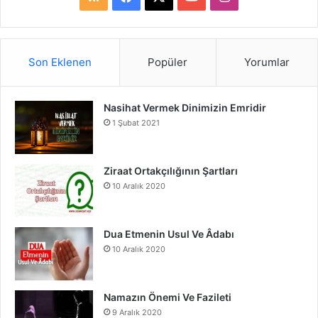
S
a
o
n
S
c
u
s
Son Eklenen
Popüler
Yorumlar
e
T
t
Nasihat Vermek Dinimizin Emridir
b
u
a
1 Şubat 2021
o
b
g
o
e
r
Ziraat Ortakçılığının Şartları
10 Aralık 2020
k
a
m
Dua Etmenin Usul Ve Âdabı
10 Aralık 2020
Namazın Önemi Ve Fazileti
9 Aralık 2020