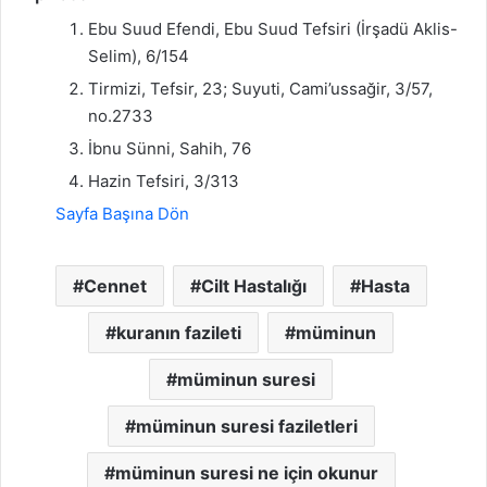
Ebu Suud Efendi, Ebu Suud Tefsiri (İrşadü Aklis-
Selim), 6/154
Tirmizi, Tefsir, 23; Suyuti, Cami’ussağir, 3/57,
no.2733
İbnu Sünni, Sahih, 76
Hazin Tefsiri, 3/313
Sayfa Başına Dön
Cennet
Cilt Hastalığı
Hasta
kuranın fazileti
müminun
müminun suresi
müminun suresi faziletleri
müminun suresi ne için okunur