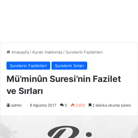
Anasayfa
/
Kuran Hakkında
/
Surelerin Faziletleri
Surelerin Faziletleri
Surelerin Sırları
Mü’minûn Suresi’nin Fazilet
ve Sırları
admin
8 Ağustos 2017
0
2.972
2 dakika okuma süresi