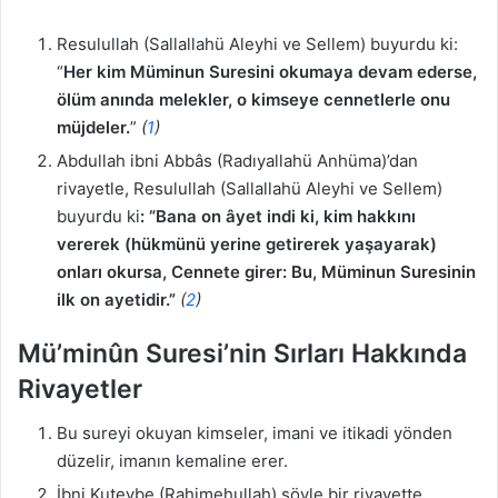
Resulullah (Sallallahü Aleyhi ve Sellem) buyurdu ki:
“
Her kim Müminun Suresini okumaya devam ederse,
ölüm anında melekler, o kimseye cennetlerle onu
müjdeler.
”
(
1
)
Abdullah ibni Abbâs (Radıyallahü Anhüma)’dan
rivayetle, Resulullah (Sallallahü Aleyhi ve Sellem)
buyurdu ki
: “Bana on âyet indi ki, kim hakkını
vererek (hükmünü yerine getirerek yaşayarak)
onları okursa, Cennete girer: Bu, Müminun Suresinin
ilk on ayetidir.”
(
2
)
Mü’minûn Suresi’nin Sırları Hakkında
Rivayetler
Bu sureyi okuyan kimseler, imani ve itikadi yönden
düzelir, imanın kemaline erer.
İbni Kuteybe (Rahimehullah) şöyle bir rivayette