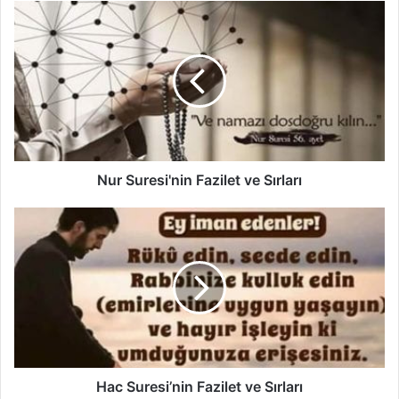
N
u
r
S
u
r
e
s
i
'
Nur Suresi'nin Fazilet ve Sırları
n
i
H
n
a
F
c
a
S
z
u
i
r
l
e
e
s
t
i
v
’
Hac Suresi’nin Fazilet ve Sırları