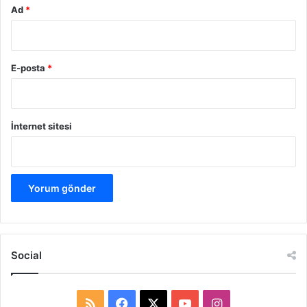
Ad
*
E-posta
*
İnternet sitesi
Social
R
F
X
Y
I