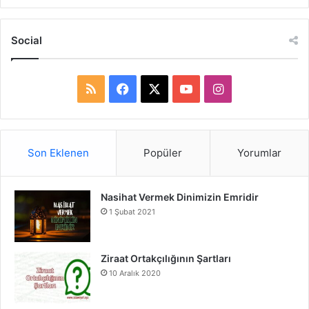
Social
R
F
X
Y
I
S
a
o
n
S
c
u
s
Son Eklenen
Popüler
Yorumlar
e
T
t
Nasihat Vermek Dinimizin Emridir
b
u
a
1 Şubat 2021
o
b
g
o
e
r
Ziraat Ortakçılığının Şartları
10 Aralık 2020
k
a