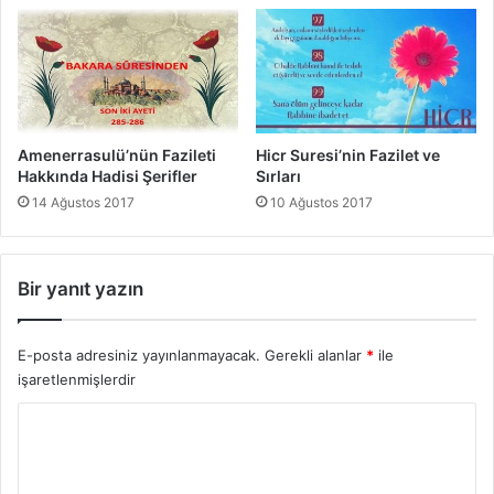
ı
r
l
a
r
ı
Amenerrasulü’nün Fazileti
Hicr Suresi’nin Fazilet ve
Hakkında Hadisi Şerifler
Sırları
14 Ağustos 2017
10 Ağustos 2017
Bir yanıt yazın
E-posta adresiniz yayınlanmayacak.
Gerekli alanlar
*
ile
işaretlenmişlerdir
Y
o
r