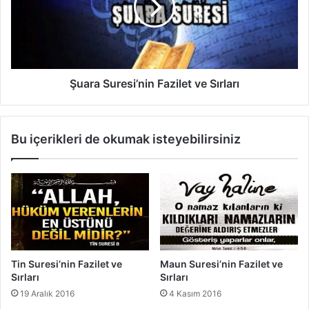
F
a
a
S
z
u
i
r
l
e
e
s
Şuara Suresi’nin Fazilet ve Sırları
t
i
v
’
e
n
Bu içerikleri de okumak isteyebilirsiniz
S
i
ı
n
r
F
l
a
a
z
r
i
ı
l
e
t
Tin Suresi’nin Fazilet ve
Maun Suresi’nin Fazilet ve
v
Sırları
Sırları
e
19 Aralık 2016
4 Kasım 2016
S