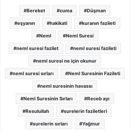
Bereket
cuma
Düşman
eşyanın
hakikati
kuranın fazileti
Neml
Neml Suresi
neml suresi fazilet
neml suresi fazileti
neml suresi ne için okunur
neml suresi sırları
Neml Suresinin Fazileti
neml suresinin havassı
Neml Suresinin Sırları
Receb ayı
Resulullah
surelerin faziletleri
surelerin sırları
Yağmur