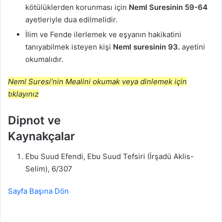
kötülüklerden korunması için
Neml Suresinin 59-64
ayetleriyle dua edilmelidir.
İlim ve Fende ilerlemek ve eşyanın hakikatini
tanıyabilmek isteyen kişi
Neml suresinin 93.
ayetini
okumalıdır.
Neml Suresi’nin Mealini okumak veya dinlemek için
tıklayınız
Dipnot ve
Kaynakçalar
Ebu Suud Efendi, Ebu Suud Tefsiri (İrşadü Aklis-
Selim), 6/307
Sayfa Başına Dön