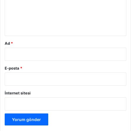
u
m
*
Ad
*
E-posta
*
İnternet sitesi