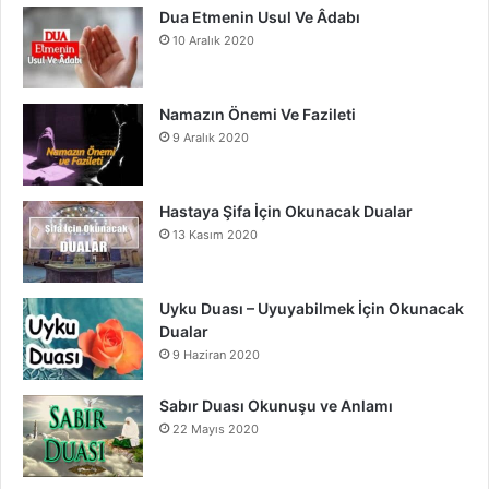
m
Dua Etmenin Usul Ve Âdabı
10 Aralık 2020
Namazın Önemi Ve Fazileti
9 Aralık 2020
Hastaya Şifa İçin Okunacak Dualar
13 Kasım 2020
Uyku Duası – Uyuyabilmek İçin Okunacak
Dualar
9 Haziran 2020
Sabır Duası Okunuşu ve Anlamı
22 Mayıs 2020