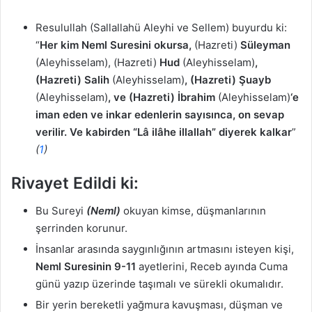
Resulullah (Sallallahü Aleyhi ve Sellem) buyurdu ki:
“
Her kim Neml Suresini okursa,
(Hazreti)
Süleyman
(Aleyhisselam), (Hazreti)
Hud
(Aleyhisselam)
,
(Hazreti) Salih
(Aleyhisselam)
, (Hazreti) Şuayb
(Aleyhisselam)
, ve (Hazreti) İbrahim
(Aleyhisselam)
‘e
iman eden ve inkar edenlerin sayısınca, on sevap
verilir. Ve kabirden “Lâ ilâhe illallah” diyerek kalkar
”
(
1
)
Rivayet Edildi ki:
Bu Sureyi
(Neml)
okuyan kimse, düşmanlarının
şerrinden korunur.
İnsanlar arasında saygınlığının artmasını isteyen kişi,
Neml Suresinin 9-11
ayetlerini, Receb ayında Cuma
günü yazıp üzerinde taşımalı ve sürekli okumalıdır.
Bir yerin bereketli yağmura kavuşması, düşman ve