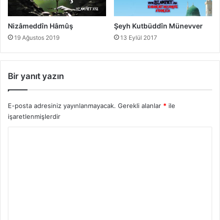
Nizâmeddîn Hâmûş
Şeyh Kutbüddîn Münevver
19 Ağustos 2019
13 Eylül 2017
Bir yanıt yazın
E-posta adresiniz yayınlanmayacak.
Gerekli alanlar
*
ile
işaretlenmişlerdir
Y
o
r
u
m
*