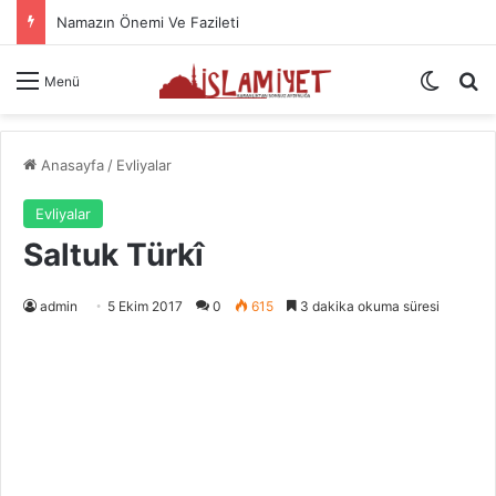
Namazın Önemi Ve Fazileti
Dış gö
A
Menü
Anasayfa
/
Evliyalar
Evliyalar
Saltuk Türkî
admin
5 Ekim 2017
0
615
3 dakika okuma süresi