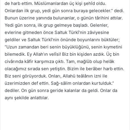
de harb ettim. Müslümanlardan üç kişi şehîd oldu.
Onlardan ilk grup, yedi gün sonra buraya gelecekler.” dedi.
Bunun üzerine yanında bulunanlar, o günün târihini attılar.
Yedi gün sonra, ilk grup gelmeye başladı. Gelenler,
evlerine gitmeden önce Saltuk Türkî’nin zâviyesine
geldiler ve Saltuk Türkî’nin önünde boyunlarını büktüler;
“Uzun zamandan beri senin büyüklüğünü, senin kıymetini
bilemedik. Ey Allah’ın velîsi! Biz bin kişiden azdık. Üç bin
civârında kâfir karşımıza çıktı. Tam, mağlûb olup helâk
olacağımız sırada sen yetiştin. Bizim ile berâber harb ettin.
Biz seni görüyorduk. Onları, Allahü teâlânın izni ile
üzerimizden def ettin. Sağ-sâlim onlardan kurtulduk.”
dediler. On gün sonra geride kalanlar da geldi. Onlar da
aynı şekilde anlattılar.