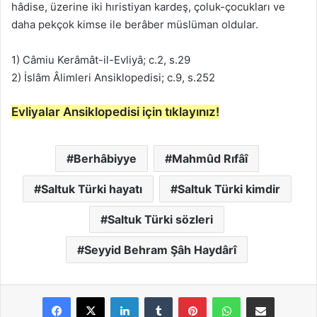
hâdise, üzerine iki hıristiyan kardeş, çoluk-çocukları ve
daha pekçok kimse ile berâber müslüman oldular.
1) Câmiu Kerâmât-il-Evliyâ; c.2, s.29
2) İslâm Âlimleri Ansiklopedisi; c.9, s.252
Evliyalar Ansiklopedisi için tıklayınız!
Berhâbiyye
Mahmûd Rıfâî
Saltuk Türki hayatı
Saltuk Türki kimdir
Saltuk Türki sözleri
Seyyid Behram Şâh Haydârî
LinkedIn
Tumblr
Pinterest
WhatsApp
E-Posta ile paylaş