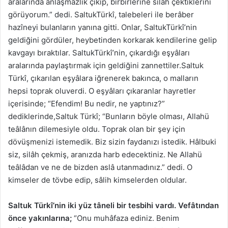
aralarında anlaşmazlık çıkıp, birbirlerine silâh çektiklerini
görüyorum.” dedi. SaltukTürkî, talebeleri ile berâber
hazîneyi bulanların yanına gitti. Onlar, SaltukTürkî’nin
geldiğini gördüler, heybetinden korkarak kendilerine gelip
kavgayı bıraktılar. SaltukTürkî’nin, çıkardığı eşyâları
aralarında paylaştırmak için geldiğini zannettiler.Saltuk
Türkî, çıkarılan eşyâlara iğrenerek bakınca, o malların
hepsi toprak oluverdi. O eşyâları çıkaranlar hayretler
içerisinde; “Efendim! Bu nedir, ne yaptınız?”
dediklerinde,Saltuk Türkî; “Bunların böyle olması, Allahü
teâlânın dilemesiyle oldu. Toprak olan bir şey için
dövüşmenizi istemedik. Biz sizin faydanızı istedik. Hâlbuki
siz, silâh çekmiş, aranızda harb edecektiniz. Ne Allahü
teâlâdan ve ne de bizden aslâ utanmadınız.” dedi. O
kimseler de tövbe edip, sâlih kimselerden oldular.
Saltuk Türkî’nin iki yüz tâneli bir tesbihi vardı. Vefâtından
önce yakınlarına;
“Onu muhâfaza ediniz. Benim