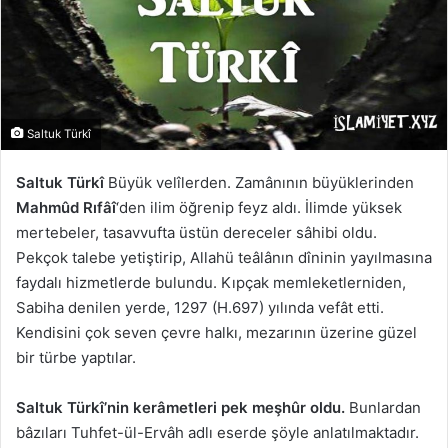
Saltuk Türkî
Saltuk Türkî
Büyük velîlerden. Zamânının büyüklerinden
Mahmûd Rıfâî
‘den ilim öğrenip feyz aldı. İlimde yüksek
mertebeler, tasavvufta üstün dereceler sâhibi oldu.
Pekçok talebe yetiştirip, Allahü teâlânın dîninin yayılmasına
faydalı hizmetlerde bulundu. Kıpçak memleketlerniden,
Sabiha denilen yerde, 1297 (H.697) yılında vefât etti.
Kendisini çok seven çevre halkı, mezarının üzerine güzel
bir türbe yaptılar.
Saltuk Türkî’nin kerâmetleri pek meşhûr oldu.
Bunlardan
bâzıları Tuhfet-ül-Ervâh adlı eserde şöyle anlatılmaktadır.