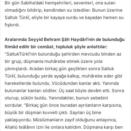
Bir gün Sabiha’daki hemşehrileri, sevenleri, ona suları
olmadığını bildirip, kendinden su istediler. Bunun üzerine
Saltuk Türkî, eliyle bir kayaya vurdu ve kayadan hemen su
fışkırdı.
Aralarında Seyyid Behram Şâh Haydârî’nin de bulunduğu
îtimâd edilir bir cemâat, topluluk şöyle anlattılar:
“SaltukTürkî’nin bulunduğu şehirden mevcudu binden az
bir grup, düşmanla muhârebe etmek üzere yola
çıkmışlardı. Aradan birkaç gün geçtikten sonra Saltuk
Türkî, bulunduğu yerde ayağa kalkıp, muhârebe eder gibi
hareketlerde bulundu. Vücûdundan kanlar aktı. Yanında
bulunanlar kanları sildiler. Üç saat böyle devâm etti. Sonra
oturup, sükûn buldu. Yanındakiler, bunun sebebini
sordular. “Birkaç gün önce buradan ayrılanların karşısına,
büyük bir düşman kuvveti çıktı. Sayıları üç bine
yaklaşıyordu. Müslümanların zayıf olduğunu anlayınca,
Allahü teâlânın izni ile onlara katıldım. Düşmana karşı ben