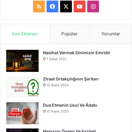
R
F
X
Y
I
S
a
o
n
S
c
u
s
Son Eklenen
Popüler
Yorumlar
e
T
t
Nasihat Vermek Dinimizin Emridir
b
u
a
1 Şubat 2021
o
b
g
o
e
r
Ziraat Ortakçılığının Şartları
10 Aralık 2020
k
a
m
Dua Etmenin Usul Ve Âdabı
10 Aralık 2020
Namazın Önemi Ve Fazileti