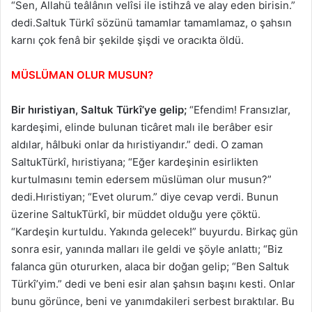
“Sen, Allahü teâlânın velîsi ile istihzâ ve alay eden birisin.”
dedi.Saltuk Türkî sözünü tamamlar tamamlamaz, o şahsın
karnı çok fenâ bir şekilde şişdi ve oracıkta öldü.
MÜSLÜMAN OLUR MUSUN?
Bir hıristiyan, Saltuk Türkî’ye gelip;
“Efendim! Fransızlar,
kardeşimi, elinde bulunan ticâret malı ile berâber esir
aldılar, hâlbuki onlar da hıristiyandır.” dedi. O zaman
SaltukTürkî, hıristiyana; “Eğer kardeşinin esirlikten
kurtulmasını temin edersem müslüman olur musun?”
dedi.Hıristiyan; “Evet olurum.” diye cevap verdi. Bunun
üzerine SaltukTürkî, bir müddet olduğu yere çöktü.
“Kardeşin kurtuldu. Yakında gelecek!” buyurdu. Birkaç gün
sonra esir, yanında malları ile geldi ve şöyle anlattı; “Biz
falanca gün otururken, alaca bir doğan gelip; “Ben Saltuk
Türkî’yim.” dedi ve beni esir alan şahsın başını kesti. Onlar
bunu görünce, beni ve yanımdakileri serbest bıraktılar. Bu