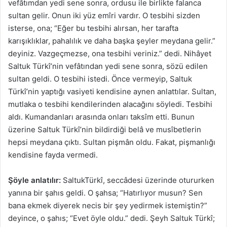
vefâtımdan yedi sene sonra, ordusu ile birlikte falanca
sultan gelir. Onun iki yüz emîri vardır. O tesbihi sizden
isterse, ona; “Eğer bu tesbihi alırsan, her tarafta
karışıklıklar, pahalılık ve daha başka şeyler meydana gelir.”
deyiniz. Vazgeçmezse, ona tesbihi veriniz.” dedi. Nihâyet
Saltuk Türkî’nin vefâtından yedi sene sonra, sözü edilen
sultan geldi. O tesbihi istedi. Önce vermeyip, Saltuk
Türkî’nin yaptığı vasiyeti kendisine aynen anlattılar. Sultan,
mutlaka o tesbihi kendilerinden alacağını söyledi. Tesbihi
aldı. Kumandanları arasında onları taksîm etti. Bunun
üzerine Saltuk Türkî’nin bildirdiği belâ ve musîbetlerin
hepsi meydana çıktı. Sultan pişmân oldu. Fakat, pişmanlığı
kendisine fayda vermedi.
Şöyle anlatılır:
SaltukTürkî, seccâdesi üzerinde otururken
yanına bir şahıs geldi. O şahsa; “Hatırlıyor musun? Sen
bana ekmek diyerek necis bir şey yedirmek istemiştin?”
deyince, o şahıs; “Evet öyle oldu.” dedi. Şeyh Saltuk Türkî;