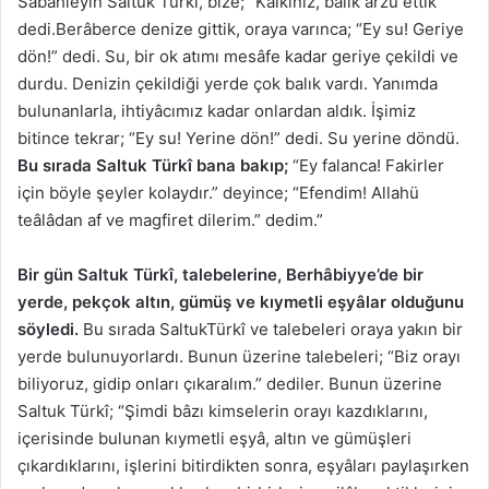
Sabahleyin Saltuk Türkî, bize; “Kalkınız, balık arzu ettik”
dedi.Berâberce denize gittik, oraya varınca; “Ey su! Geriye
dön!” dedi. Su, bir ok atımı mesâfe kadar geriye çekildi ve
durdu. Denizin çekildiği yerde çok balık vardı. Yanımda
bulunanlarla, ihtiyâcımız kadar onlardan aldık. İşimiz
bitince tekrar; “Ey su! Yerine dön!” dedi. Su yerine döndü.
Bu sırada Saltuk Türkî bana bakıp;
“Ey falanca! Fakirler
için böyle şeyler kolaydır.” deyince; “Efendim! Allahü
teâlâdan af ve magfiret dilerim.” dedim.”
Bir gün Saltuk Türkî, talebelerine, Berhâbiyye’de bir
yerde, pekçok altın, gümüş ve kıymetli eşyâlar olduğunu
söyledi.
Bu sırada SaltukTürkî ve talebeleri oraya yakın bir
yerde bulunuyorlardı. Bunun üzerine talebeleri; “Biz orayı
biliyoruz, gidip onları çıkaralım.” dediler. Bunun üzerine
Saltuk Türkî; “Şimdi bâzı kimselerin orayı kazdıklarını,
içerisinde bulunan kıymetli eşyâ, altın ve gümüşleri
çıkardıklarını, işlerini bitirdikten sonra, eşyâları paylaşırken