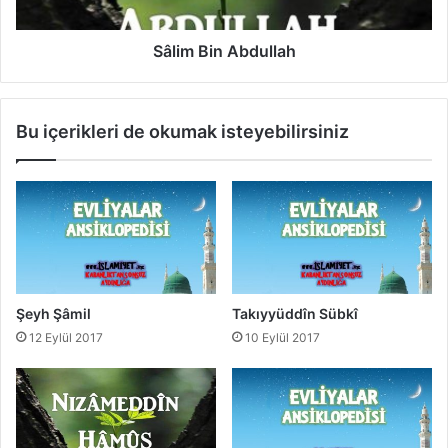
n
A
b
Sâlim Bin Abdullah
d
u
l
Bu içerikleri de okumak isteyebilirsiniz
l
a
h
Şeyh Şâmil
Takıyyüddîn Sübkî
12 Eylül 2017
10 Eylül 2017