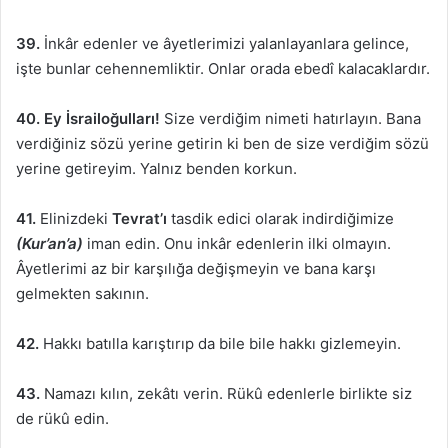
39.
İnkâr edenler ve âyetlerimizi yalanlayanlara gelince,
işte bunlar cehennemliktir. Onlar orada ebedî kalacaklardır.
40. Ey İsrailoğulları!
Size verdiğim nimeti hatırlayın. Bana
verdiğiniz sözü yerine getirin ki ben de size verdiğim sözü
yerine getireyim. Yalnız benden korkun.
41.
Elinizdeki
Tevrat’ı
tasdik edici olarak indirdiğimize
(Kur’an’a)
iman edin. Onu inkâr edenlerin ilki olmayın.
Âyetlerimi az bir karşılığa değişmeyin ve bana karşı
gelmekten sakının.
42.
Hakkı batılla karıştırıp da bile bile hakkı gizlemeyin.
43.
Namazı kılın, zekâtı verin. Rükû edenlerle birlikte siz
de rükû edin.