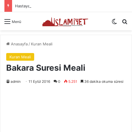
Hastaya Şifa İçin Okunacak Dualar
Dış gö
A
Menü
Anasayfa
/
Kuran Meali
Kuran Meali
Bakara Suresi Meali
admin
11 Eylül 2016
0
5.251
36 dakika okuma süresi