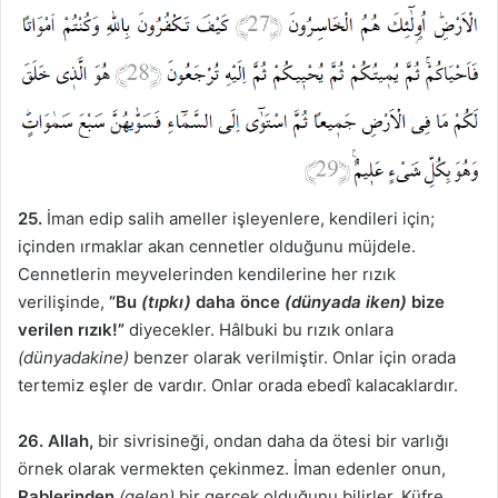
25.
İman edip salih ameller işleyenlere, kendileri için;
içinden ırmaklar akan cennetler olduğunu müjdele.
Cennetlerin meyvelerinden kendilerine her rızık
verilişinde,
“Bu
(tıpkı)
daha önce
(dünyada iken)
bize
verilen rızık!”
diyecekler. Hâlbuki bu rızık onlara
(dünyadakine)
benzer olarak verilmiştir. Onlar için orada
tertemiz eşler de vardır. Onlar orada ebedî kalacaklardır.
26. Allah,
bir sivrisineği, ondan daha da ötesi bir varlığı
örnek olarak vermekten çekinmez. İman edenler onun,
Rablerinden
(gelen)
bir gerçek olduğunu bilirler. Küfre