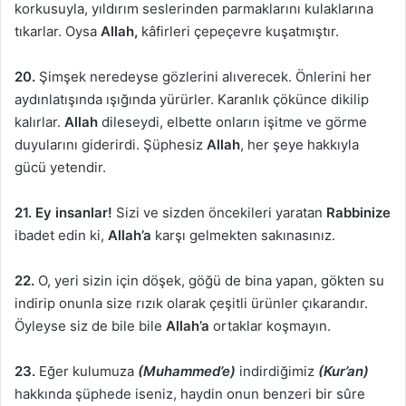
korkusuyla, yıldırım seslerinden parmaklarını kulaklarına
tıkarlar. Oysa
Allah,
kâfirleri çepeçevre kuşatmıştır.
20.
Şimşek neredeyse gözlerini alıverecek. Önlerini her
aydınlatışında ışığında yürürler. Karanlık çökünce dikilip
kalırlar.
Allah
dileseydi, elbette onların işitme ve görme
duyularını giderirdi. Şüphesiz
Allah
, her şeye hakkıyla
gücü yetendir.
21. Ey insanlar!
Sizi ve sizden öncekileri yaratan
Rabbinize
ibadet edin ki,
Allah’a
karşı gelmekten sakınasınız.
22.
O, yeri sizin için döşek, göğü de bina yapan, gökten su
indirip onunla size rızık olarak çeşitli ürünler çıkarandır.
Öyleyse siz de bile bile
Allah’a
ortaklar koşmayın.
23.
Eğer kulumuza
(Muhammed’e)
indirdiğimiz
(Kur’an)
hakkında şüphede iseniz, haydin onun benzeri bir sûre