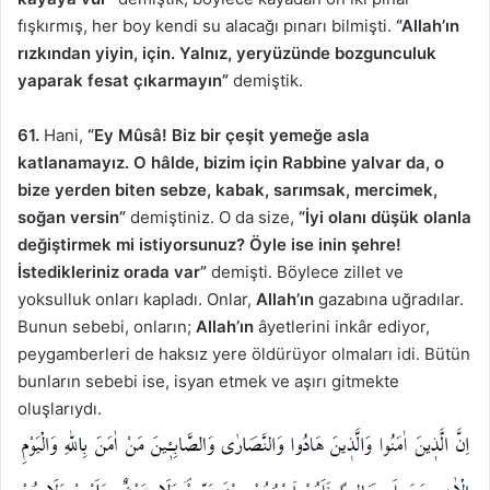
fışkırmış, her boy kendi su alacağı pınarı bilmişti.
“Allah’ın
rızkından yiyin, için. Yalnız, yeryüzünde bozgunculuk
yaparak fesat çıkarmayın”
demiştik.
61.
Hani,
“Ey Mûsâ! Biz bir çeşit yemeğe asla
katlanamayız. O hâlde, bizim için Rabbine yalvar da, o
bize yerden biten sebze, kabak, sarımsak, mercimek,
soğan versin”
demiştiniz. O da size,
“İyi olanı düşük olanla
değiştirmek mi istiyorsunuz? Öyle ise inin şehre!
İstedikleriniz orada var”
demişti. Böylece zillet ve
yoksulluk onları kapladı. Onlar,
Allah’ın
gazabına uğradılar.
Bunun sebebi, onların;
Allah’ın
âyetlerini inkâr ediyor,
peygamberleri de haksız yere öldürüyor olmaları idi. Bütün
bunların sebebi ise, isyan etmek ve aşırı gitmekte
oluşlarıydı.