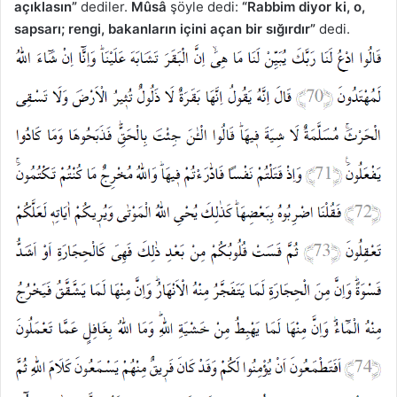
açıklasın”
dediler.
Mûsâ
şöyle dedi:
“Rabbim diyor ki, o,
sapsarı; rengi, bakanların içini açan bir sığırdır”
dedi.