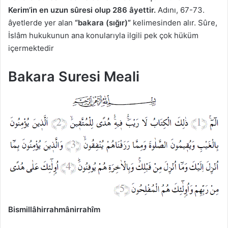
Kerim’in en uzun sûresi olup 286 âyettir.
Adını, 67-73.
âyetlerde yer alan
“bakara (sığır)”
kelimesinden alır. Sûre,
İslâm hukukunun ana konularıyla ilgili pek çok hüküm
içermektedir
Bakara Suresi Meali
Bismillâhirrahmânirrahîm