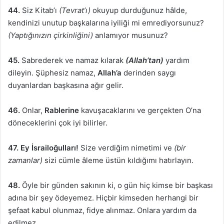
44.
Siz Kitab’ı
(Tevrat’ı)
okuyup durduğunuz hâlde,
kendinizi unutup başkalarına iyiliği mi emrediyorsunuz?
(Yaptığınızın çirkinliğini)
anlamıyor musunuz?
45.
Sabrederek ve namaz kılarak
(Allah’tan)
yardım
dileyin. Şüphesiz namaz,
Allah’a
derinden saygı
duyanlardan başkasına ağır gelir.
46.
Onlar,
Rablerine
kavuşacaklarını ve gerçekten O’na
döneceklerini çok iyi bilirler.
47. Ey İsrailoğulları!
Size verdiğim nimetimi ve
(bir
zamanlar)
sizi cümle âleme üstün kıldığımı hatırlayın.
48.
Öyle bir günden sakının ki, o gün hiç kimse bir başkası
adına bir şey ödeyemez. Hiçbir kimseden herhangi bir
şefaat kabul olunmaz, fidye alınmaz. Onlara yardım da
edilmez.