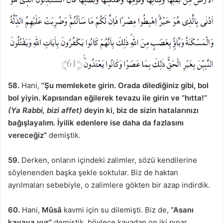
58.
Hani,
“Şu memlekete girin. Orada dilediğiniz gibi, bol
bol yiyin. Kapısından eğilerek tevazu ile girin ve “hıtta!”
(Ya Rabbi, bizi affet)
deyin ki, biz de sizin hatalarınızı
bağışlayalım. İyilik edenlere ise daha da fazlasını
vereceğiz”
demiştik.
59.
Derken, onların içindeki zalimler, sözü kendilerine
söylenenden başka şekle soktular. Biz de haktan
ayrılmaları sebebiyle, o zalimlere gökten bir azap indirdik.
60.
Hani,
Mûsâ
kavmi için su dilemişti. Biz de,
“Asanı
kayaya vur”
demiştik, böylece kayadan on iki pınar