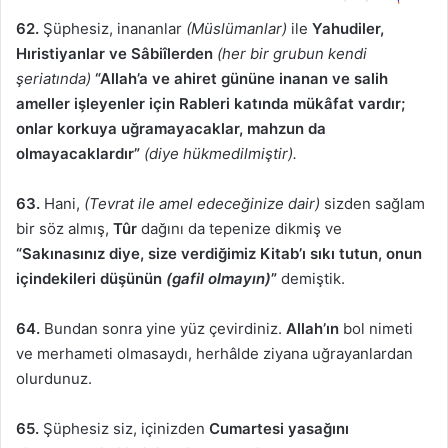
62.
Şüphesiz, inananlar
(Müslümanlar)
ile
Yahudiler,
Hıristiyanlar ve Sâbiîlerden
(her bir grubun kendi
şeriatında)
“Allah’a ve ahiret gününe inanan ve salih
ameller işleyenler için Rableri katında mükâfat vardır;
onlar korkuya uğramayacaklar, mahzun da
olmayacaklardır”
(diye hükmedilmiştir).
63.
Hani,
(Tevrat ile amel edeceğinize dair)
sizden sağlam
bir söz almış,
Tûr
dağını da tepenize dikmiş ve
“Sakınasınız diye, size verdiğimiz Kitab’ı sıkı tutun, onun
içindekileri düşünün
(gafil olmayın)
”
demiştik.
64.
Bundan sonra yine yüz çevirdiniz.
Allah’ın
bol nimeti
ve merhameti olmasaydı, herhâlde ziyana uğrayanlardan
olurdunuz.
65.
Şüphesiz siz, içinizden
Cumartesi yasağını