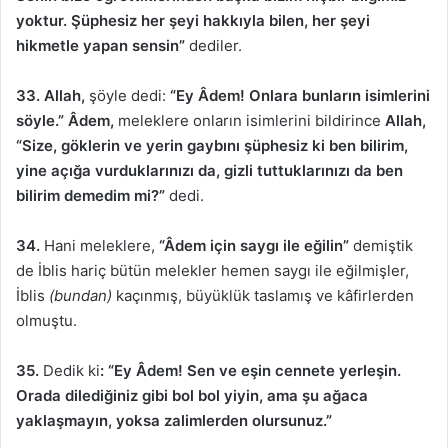
yoktur. Şüphesiz her şeyi hakkıyla bilen, her şeyi
hikmetle yapan sensin”
dediler.
33. Allah,
şöyle dedi:
“Ey Âdem! Onlara bunların isimlerini
söyle.” Âdem,
meleklere onların isimlerini bildirince
Allah,
“Size, göklerin ve yerin gaybını şüphesiz ki ben bilirim,
yine açığa vurduklarınızı da, gizli tuttuklarınızı da ben
bilirim demedim mi?”
dedi.
34.
Hani meleklere,
“Âdem için saygı ile eğilin”
demiştik
de İblis hariç bütün melekler hemen saygı ile eğilmişler,
İblis
(bundan)
kaçınmış, büyüklük taslamış ve kâfirlerden
olmuştu.
35.
Dedik ki
: “Ey Âdem! Sen ve eşin cennete yerleşin.
Orada dilediğiniz gibi bol bol yiyin, ama şu ağaca
yaklaşmayın, yoksa zalimlerden olursunuz.”