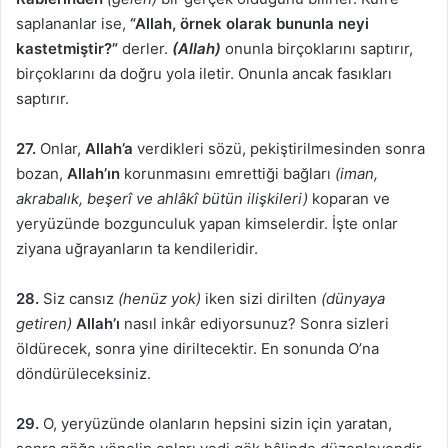
saplananlar ise,
“Allah, örnek olarak bununla neyi
kastetmiştir?”
derler.
(Allah)
onunla birçoklarını saptırır,
birçoklarını da doğru yola iletir. Onunla ancak fasıkları
saptırır.
27.
Onlar,
Allah’a
verdikleri sözü, pekiştirilmesinden sonra
bozan,
Allah’ın
korunmasını emrettiği bağları
(iman,
akrabalık, beşerî ve ahlâkî bütün ilişkileri)
koparan ve
yeryüzünde bozgunculuk yapan kimselerdir. İşte onlar
ziyana uğrayanların ta kendileridir.
28.
Siz cansız
(henüz yok)
iken sizi dirilten
(dünyaya
getiren)
Allah’ı
nasıl inkâr ediyorsunuz? Sonra sizleri
öldürecek, sonra yine diriltecektir. En sonunda O’na
döndürüleceksiniz.
29.
O, yeryüzünde olanların hepsini sizin için yaratan,