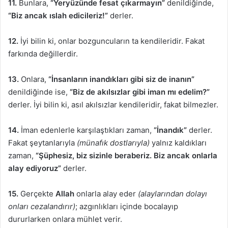
11.
Bunlara,
“Yeryüzünde fesat çıkarmayın”
denildiğinde,
“Biz ancak ıslah edicileriz!”
derler.
12.
İyi bilin ki, onlar bozguncuların ta kendileridir. Fakat
farkında değillerdir.
13.
Onlara,
“İnsanların inandıkları gibi siz de inanın”
denildiğinde ise,
“Biz de akılsızlar gibi iman mı edelim?”
derler. İyi bilin ki, asıl akılsızlar kendileridir, fakat bilmezler.
14.
İman edenlerle karşılaştıkları zaman,
“İnandık”
derler.
Fakat şeytanlarıyla
(münafık dostlarıyla)
yalnız kaldıkları
zaman,
“Şüphesiz, biz sizinle beraberiz. Biz ancak onlarla
alay ediyoruz”
derler.
15.
Gerçekte
Allah
onlarla alay eder
(alaylarından dolayı
onları cezalandırır)
; azgınlıkları içinde bocalayıp
dururlarken onlara mühlet verir.