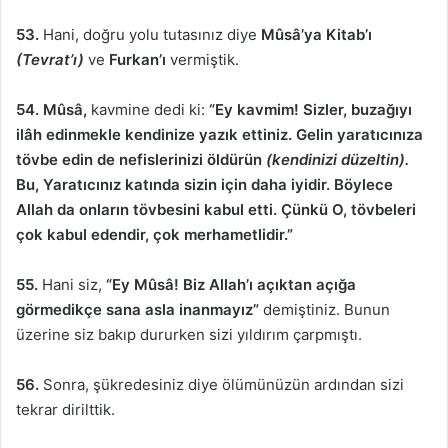
53.
Hani, doğru yolu tutasınız diye
Mûsâ’ya Kitab’ı
(Tevrat’ı)
ve
Furkan’ı
vermiştik.
54. Mûsâ,
kavmine dedi ki:
“Ey kavmim! Sizler, buzağıyı
ilâh edinmekle kendinize yazık ettiniz. Gelin yaratıcınıza
tövbe edin de nefislerinizi öldürün
(kendinizi düzeltin).
Bu, Yaratıcınız katında sizin için daha iyidir. Böylece
Allah da onların tövbesini kabul etti. Çünkü O, tövbeleri
çok kabul edendir, çok merhametlidir.”
55.
Hani siz,
“Ey Mûsâ! Biz Allah’ı açıktan açığa
görmedikçe sana asla inanmayız”
demiştiniz. Bunun
üzerine siz bakıp dururken sizi yıldırım çarpmıştı.
56.
Sonra, şükredesiniz diye ölümünüzün ardından sizi
tekrar dirilttik.