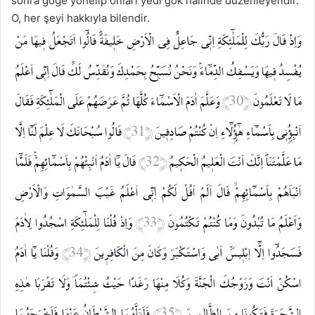
sonra göğe yönelip onları yedi gök hâlinde düzenleyendir.
O, her şeyi hakkıyla bilendir.