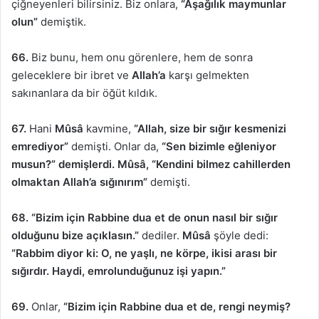
çiğneyenleri bilirsiniz. Biz onlara,
“Aşağılık maymunlar
olun”
demiştik.
66.
Biz bunu, hem onu görenlere, hem de sonra
geleceklere bir ibret ve
Allah’a
karşı gelmekten
sakınanlara da bir öğüt kıldık.
67.
Hani
Mûsâ
kavmine,
“Allah, size bir sığır kesmenizi
emrediyor”
demişti. Onlar da,
“Sen bizimle eğleniyor
musun?” demişlerdi. Mûsâ, “Kendini bilmez cahillerden
olmaktan Allah’a sığınırım”
demişti.
68. “Bizim için Rabbine dua et de onun nasıl bir sığır
olduğunu bize açıklasın.”
dediler.
Mûsâ
şöyle dedi:
“Rabbim diyor ki: O, ne yaşlı, ne körpe, ikisi arası bir
sığırdır. Haydi, emrolunduğunuz işi yapın.”
69.
Onlar,
“Bizim için Rabbine dua et de, rengi neymiş?