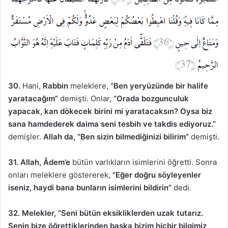
30.
Hani,
Rabbin
meleklere,
“Ben yeryüzünde bir halife
yaratacağım”
demişti. Onlar,
“Orada bozgunculuk
yapacak, kan dökecek birini mi yaratacaksın? Oysa biz
sana hamdederek daima seni tesbih ve takdis ediyoruz.”
demişler.
Allah da, “Ben sizin bilmediğinizi bilirim”
demişti.
31. Allah, Âdem’e
bütün varlıkların isimlerini öğretti. Sonra
onları meleklere göstererek,
“Eğer doğru söyleyenler
iseniz, haydi bana bunların isimlerini bildirin”
dedi.
32. Melekler, “Seni bütün eksikliklerden uzak tutarız.
Senin bize öğrettiklerinden başka bizim hiçbir bilgimiz