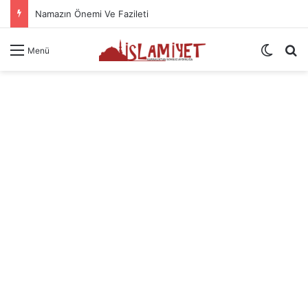
Namazın Önemi Ve Fazileti
Dış gö
A
Menü