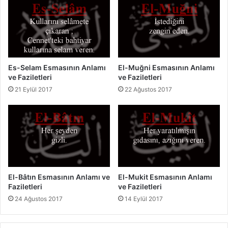
z
A
i
n
l
l
e
a
t
m
l
ı
e
Es-Selam Esmasının Anlamı
El-Muğni Esmasının Anlamı
v
ve Faziletleri
ve Faziletleri
r
e
i
F
21 Eylül 2017
22 Ağustos 2017
a
z
i
l
e
t
l
e
El-Bâtın Esmasının Anlamı ve
El-Mukit Esmasının Anlamı
r
Faziletleri
ve Faziletleri
i
24 Ağustos 2017
14 Eylül 2017