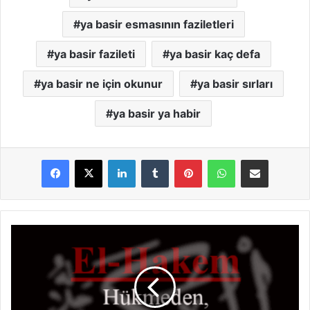
ya basir esmasının faziletleri
ya basir fazileti
ya basir kaç defa
ya basir ne için okunur
ya basir sırları
ya basir ya habir
LinkedIn
Tumblr
Pinterest
WhatsApp
E-Posta ile paylaş
E
l
-
H
a
k