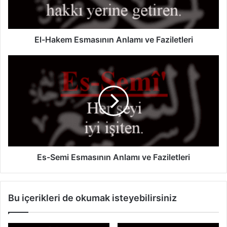
e
m
E
s
El-Hakem Esmasının Anlamı ve Faziletleri
m
a
E
s
s
ı
-
n
S
ı
e
n
m
A
i
n
E
l
s
a
m
Es-Semi Esmasının Anlamı ve Faziletleri
m
a
ı
s
v
ı
Bu içerikleri de okumak isteyebilirsiniz
e
n
F
ı
a
n