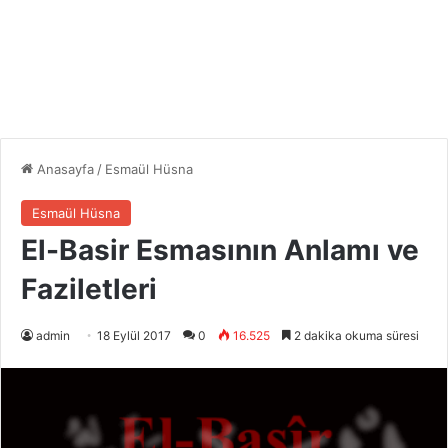
Anasayfa
/
Esmaül Hüsna
Esmaül Hüsna
El-Basir Esmasının Anlamı ve
Faziletleri
admin
18 Eylül 2017
0
16.525
2 dakika okuma süresi