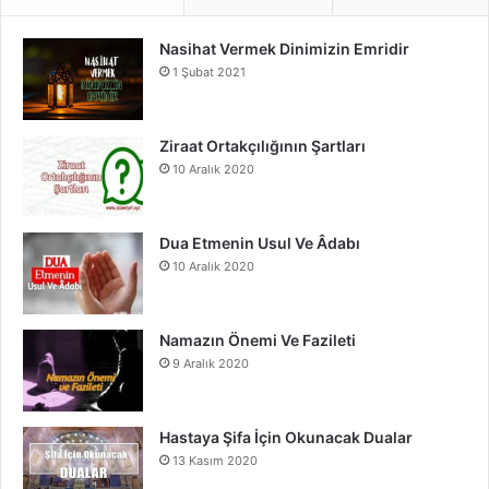
e
T
t
Nasihat Vermek Dinimizin Emridir
b
u
a
1 Şubat 2021
o
b
g
o
e
r
Ziraat Ortakçılığının Şartları
10 Aralık 2020
k
a
m
Dua Etmenin Usul Ve Âdabı
10 Aralık 2020
Namazın Önemi Ve Fazileti
9 Aralık 2020
Hastaya Şifa İçin Okunacak Dualar
13 Kasım 2020