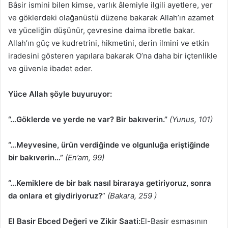
Bâsir ismini bilen kimse, varlık âlemiyle ilgili ayetlere, yer
ve göklerdeki olağanüstü düzene bakarak Allah’ın azamet
ve yüceliğin düşünür, çevresine daima ibretle bakar.
Allah’ın güç ve kudretrini, hikmetini, derin ilmini ve etkin
iradesini gösteren yapılara bakarak O’na daha bir içtenlikle
ve güvenle ibadet eder.
Yüce Allah şöyle buyuruyor:
“…Göklerde ve yerde ne var? Bir bakıverin.”
(Yunus, 101)
“…Meyvesine, ürün verdiğinde ve olgunluğa eriştiğinde
bir bakıverin…”
(En’am, 99)
“…Kemiklere de bir bak nasıl biraraya getiriyoruz, sonra
da onlara et giydiriyoruz?
”
(Bakara, 259 )
El Basir Ebced Değeri ve Zikir Saati:
El-Basir esmasının