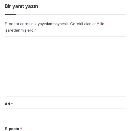
Bir yanıt yazın
E-posta adresiniz yayınlanmayacak.
Gerekli alanlar
*
ile
işaretlenmişlerdir
Y
o
r
u
m
*
Ad
*
E-posta
*