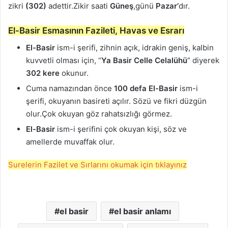
zikri
(302)
adettir.Zikir saati
Güneş
,günü
Pazar’
dır.
El-Basir Esmasının Fazileti, Havas ve Esrarı
El-Basir
ism-i şerifi, zihnin açık, idrakin geniş, kalbin
kuvvetli olması için, “
Ya Basir Celle Celalühü
” diyerek
302 kere
okunur.
Cuma namazından önce
100 defa
El-Basir
ism-i
şerifi, okuyanın basireti açılır. Sözü ve fikri düzgün
olur.Çok okuyan göz rahatsızlığı görmez.
El-Basir
ism-i şerifini çok okuyan kişi, söz ve
amellerde muvaffak olur.
Surelerin Fazilet ve Sırlarını okumak için tıklayınız
el basir
el basir anlamı