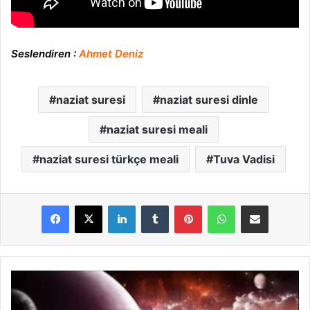
Seslendiren :
Ahmet Deniz
naziat suresi
naziat suresi dinle
naziat suresi meali
naziat suresi türkçe meali
Tuva Vadisi
LinkedIn
Tumblr
Pinterest
WhatsApp
E-Posta ile paylaş
A
b
e