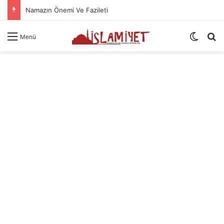
Namazın Önemi Ve Fazileti
Dış gö
A
Menü