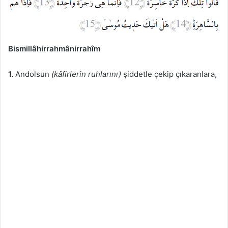
Bismillâhirrahmânirrahîm
1.
Andolsun
(kâfirlerin ruhlarını)
şiddetle çekip çıkaranlara,