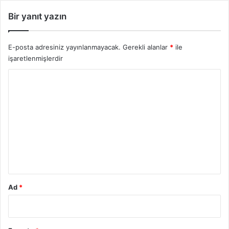
Bir yanıt yazın
E-posta adresiniz yayınlanmayacak.
Gerekli alanlar
*
ile
işaretlenmişlerdir
Y
o
r
u
m
*
Ad
*