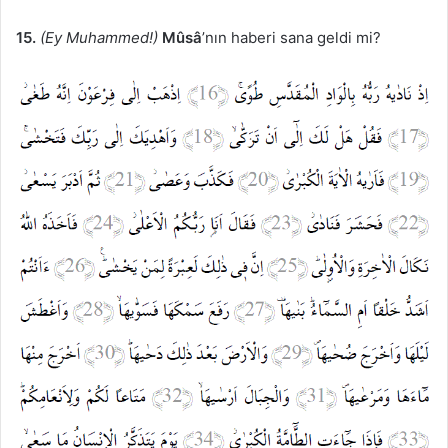
15.
(Ey Muhammed!)
Mûsâ
’nın haberi sana geldi mi?