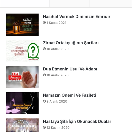
e
T
t
Nasihat Vermek Dinimizin Emridir
b
u
a
1 Şubat 2021
o
b
g
o
e
r
Ziraat Ortakçılığının Şartları
10 Aralık 2020
k
a
m
Dua Etmenin Usul Ve Âdabı
10 Aralık 2020
Namazın Önemi Ve Fazileti
9 Aralık 2020
Hastaya Şifa İçin Okunacak Dualar
13 Kasım 2020