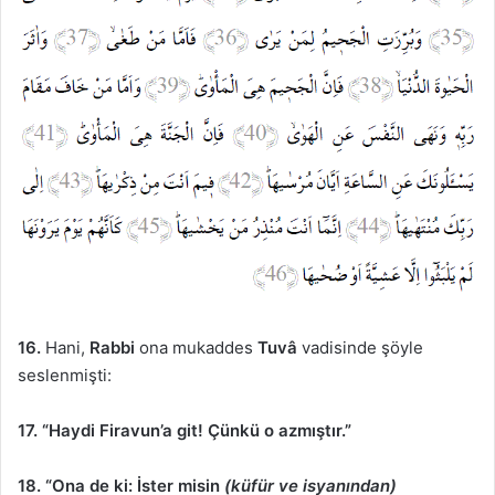
16.
Hani,
Rabbi
ona mukaddes
Tuvâ
vadisinde şöyle
seslenmişti:
17.
“Haydi Firavun’a git! Çünkü o azmıştır.”
18.
“Ona de ki: İster misin
(küfür ve isyanından)