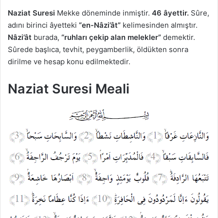
Naziat Suresi
Mekke döneminde inmiştir.
46 âyettir.
Sûre,
adını birinci âyetteki
“en-Nâzi’ât”
kelimesinden almıştır.
Nâzi’ât
burada,
“ruhları çekip alan melekler”
demektir.
Sûrede başlıca, tevhit, peygamberlik, öldükten sonra
dirilme ve hesap konu edilmektedir.
Naziat Suresi Meali