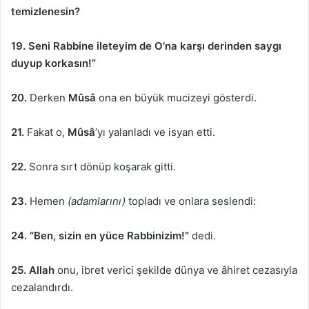
temizlenesin?
19.
Seni Rabbine ileteyim de O’na karşı derinden saygı
duyup korkasın!”
20.
Derken
Mûsâ
ona en büyük mucizeyi gösterdi.
21.
Fakat o,
Mûsâ
’yı yalanladı ve isyan etti.
22.
Sonra sırt dönüp koşarak gitti.
23.
Hemen
(adamlarını)
topladı ve onlara seslendi:
24.
“Ben, sizin en yüce Rabbinizim!”
dedi.
25.
Allah
onu, ibret verici şekilde dünya ve âhiret cezasıyla
cezalandırdı.