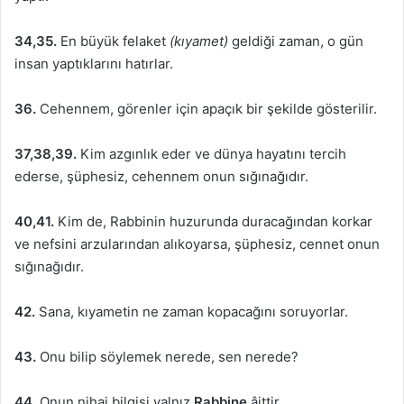
34,35.
En büyük felaket
(kıyamet)
geldiği zaman, o gün
insan yaptıklarını hatırlar.
36.
Cehennem, görenler için apaçık bir şekilde gösterilir.
37,38,39.
Kim azgınlık eder ve dünya hayatını tercih
ederse, şüphesiz, cehennem onun sığınağıdır.
40,41.
Kim de, Rabbinin huzurunda duracağından korkar
ve nefsini arzularından alıkoyarsa, şüphesiz, cennet onun
sığınağıdır.
42.
Sana, kıyametin ne zaman kopacağını soruyorlar.
43.
Onu bilip söylemek nerede, sen nerede?
44.
Onun nihai bilgisi yalnız
Rabbine
âittir.