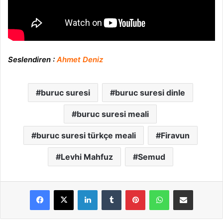
Seslendiren :
Ahmet Deniz
buruc suresi
buruc suresi dinle
buruc suresi meali
buruc suresi türkçe meali
Firavun
Levhi Mahfuz
Semud
LinkedIn
Tumblr
Pinterest
WhatsApp
E-Posta ile paylaş