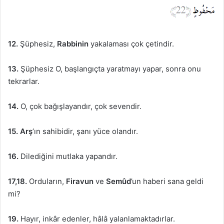
12.
Şüphesiz,
Rabbinin
yakalaması çok çetindir.
13.
Şüphesiz O, başlangıçta yaratmayı yapar, sonra onu
tekrarlar.
14.
O, çok bağışlayandır, çok sevendir.
15. Arş
’ın sahibidir, şanı yüce olandır.
16.
Dilediğini mutlaka yapandır.
17,18.
Orduların,
Firavun
ve
Semûd
’un haberi sana geldi
mi?
19.
Hayır, inkâr edenler, hâlâ yalanlamaktadırlar.