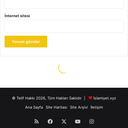
© Telif Hakkı 2026, Tüm Hakları Saklıdır |
İslamiyet.xyz
Ana Sayfa
Site Haritası
Site Arşivi
İletişim
RSS
Facebook
X
YouTube
Instagram