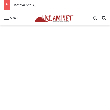
Hastaya Şifa İçin Okunacak Dualar
Dış gö
A
Menü