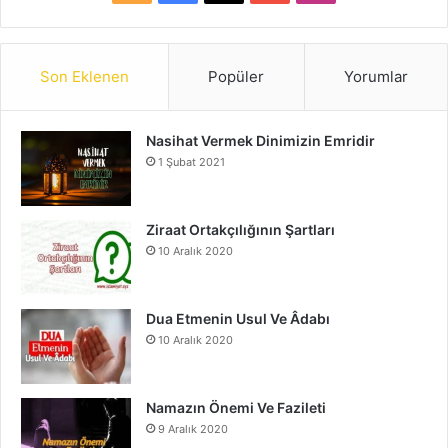
S
a
o
n
S
c
u
s
Son Eklenen
Popüler
Yorumlar
e
T
t
Nasihat Vermek Dinimizin Emridir
b
u
a
1 Şubat 2021
o
b
g
o
e
r
Ziraat Ortakçılığının Şartları
10 Aralık 2020
k
a
m
Dua Etmenin Usul Ve Âdabı
10 Aralık 2020
Namazın Önemi Ve Fazileti
9 Aralık 2020