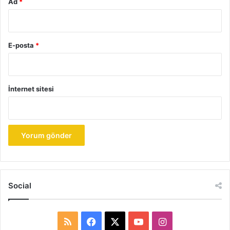
Ad
*
E-posta
*
İnternet sitesi
Social
R
F
X
Y
I