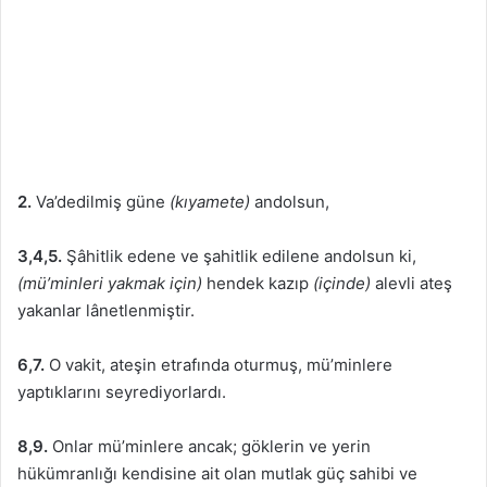
2.
Va’dedilmiş güne
(kıyamete)
andolsun,
3,4,5.
Şâhitlik edene ve şahitlik edilene andolsun ki,
(mü’minleri yakmak için)
hendek kazıp
(içinde)
alevli ateş
yakanlar lânetlenmiştir.
6,7.
O vakit, ateşin etrafında oturmuş, mü’minlere
yaptıklarını seyrediyorlardı.
8,9.
Onlar mü’minlere ancak; göklerin ve yerin
hükümranlığı kendisine ait olan mutlak güç sahibi ve