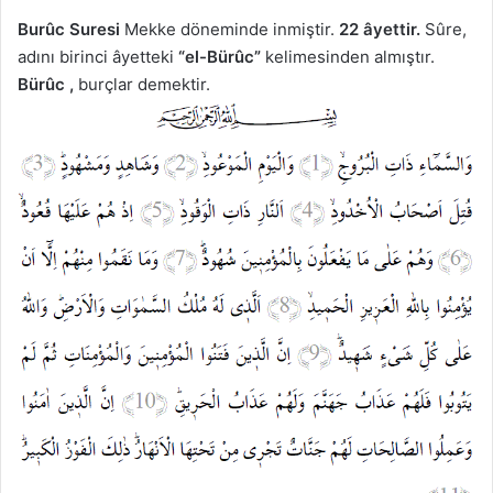
Burûc Suresi
Mekke döneminde inmiştir.
22 âyettir.
Sûre,
adını birinci âyetteki
“el-Bürûc”
kelimesinden almıştır.
Bürûc ,
burçlar demektir.