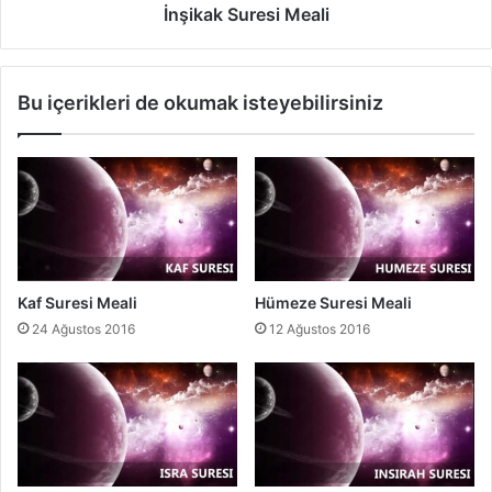
r
İnşikak Suresi Meali
e
s
i
Bu içerikleri de okumak isteyebilirsiniz
M
e
a
l
i
Kaf Suresi Meali
Hümeze Suresi Meali
24 Ağustos 2016
12 Ağustos 2016