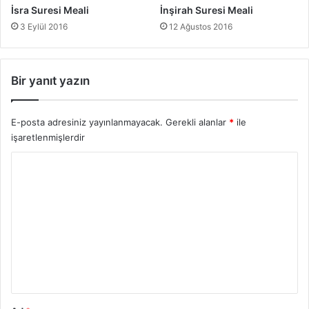
İsra Suresi Meali
İnşirah Suresi Meali
3 Eylül 2016
12 Ağustos 2016
Bir yanıt yazın
E-posta adresiniz yayınlanmayacak.
Gerekli alanlar
*
ile
işaretlenmişlerdir
Y
o
r
u
m
*