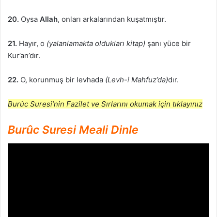
20.
Oysa
Allah
, onları arkalarından kuşatmıştır.
21.
Hayır, o
(yalanlamakta oldukları kitap)
şanı yüce bir
Kur’an’dır.
22.
O, korunmuş bir levhada
(Levh-i Mahfuz’da)
dır.
Burûc Suresi’nin Fazilet ve Sırlarını okumak için tıklayınız
Burûc Suresi Meali Dinle